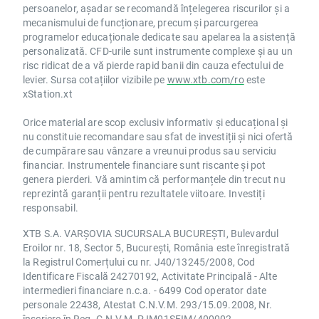
persoanelor, așadar se recomandă înțelegerea riscurilor și a
mecanismului de funcționare, precum și parcurgerea
programelor educaționale dedicate sau apelarea la asistență
personalizată. CFD-urile sunt instrumente complexe și au un
risc ridicat de a vă pierde rapid banii din cauza efectului de
levier. Sursa cotațiilor vizibile pe
www.xtb.com/ro
este
xStation.xt
Orice material are scop exclusiv informativ și educațional și
nu constituie recomandare sau sfat de investiții și nici ofertă
de cumpărare sau vânzare a vreunui produs sau serviciu
financiar. Instrumentele financiare sunt riscante și pot
genera pierderi. Vă amintim că performanțele din trecut nu
reprezintă garanții pentru rezultatele viitoare. Investiți
responsabil.
XTB S.A. VARȘOVIA SUCURSALA BUCUREȘTI, Bulevardul
Eroilor nr. 18, Sector 5, București, România este înregistrată
la Registrul Comerțului cu nr. J40/13245/2008, Cod
Identificare Fiscală 24270192, Activitate Principală - Alte
intermedieri financiare n.c.a. - 6499 Cod operator date
personale 22438, Atestat C.N.V.M. 293/15.09.2008, Nr.
înscriere în Reg. C.N.V.M. PJM01SFIM/400002