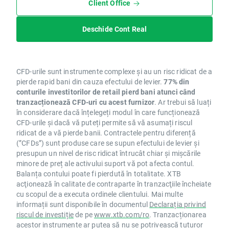
Client Office
Deschide Cont Real
CFD-urile sunt instrumente complexe și au un risc ridicat de a
pierde rapid bani din cauza efectului de levier.
77% din
conturile investitorilor de retail pierd bani atunci când
tranzacționează CFD-uri cu acest furnizor
. Ar trebui să luați
în considerare dacă înțelegeți modul în care funcționează
CFD-urile și dacă vă puteți permite să vă asumați riscul
ridicat de a vă pierde banii. Contractele pentru diferență
(”CFDs”) sunt produse care se supun efectului de levier și
presupun un nivel de risc ridicat întrucât chiar și mișcările
minore de preț ale activului suport vă pot afecta contul.
Balanța contului poate fi pierdută în totalitate. XTB
acţionează în calitate de contraparte în tranzacţiile încheiate
cu scopul de a executa ordinele clientului. Mai multe
informații sunt disponibile în documentul
Declarația privind
riscul de investiție
de pe
www.xtb.com/ro
. Tranzacționarea
acestor instrumente ar putea să nu se potrivească tuturor