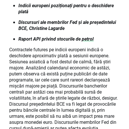
Indicii europeni poziționați pentru o deschidere
plată
Discursuri ale membrilor Fed și ale președintelui
BCE, Christine Lagarde
Raport API privind stocurile de
petrol
Contractele futures pe indicii europeni indică o
deschidere aproximativ plată a sesiunii europene.
Sesiunea asiatică a fost destul de calmă, fără știri
majore. Analizând calendarul economic de astăzi,
putem observa că există puține publicări de date
programate, iar cele care sunt rareori declanșează
mișcări majore pe piață. Discursurile bancherilor
centrali par astăzi cea mai probabilă sursă de
volatilitate, în afară de știrile legate de război, desigur.
Discursul președintelui BCE va fi legat de provocările
pentru băncile centrale în lumea digitală și, prin
urmare, este posibil să nu aibă un impact prea mare
asupra monedei euro. Discursurile membrilor Fed din
cursul după-amiezii ar putea afecta evoluția