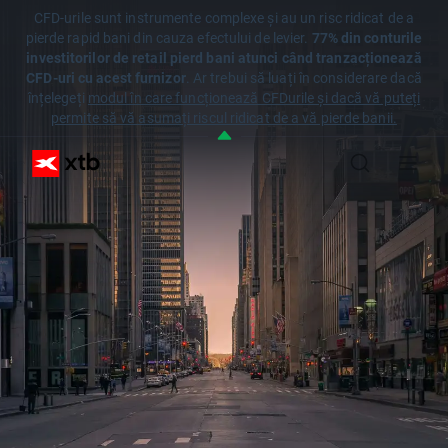
CFD-urile sunt instrumente complexe și au un risc ridicat de a
pierde rapid bani din cauza efectului de levier.
77% din conturile
investitorilor de retail pierd bani atunci când tranzacționează
CFD-uri cu acest furnizor
. Ar trebui să luați în considerare dacă
înțelegeți
modul în care funcționează CFDurile și dacă vă puteți
permite să vă asumați riscul ridicat de a vă pierde banii.