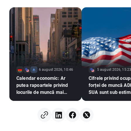
6 august 2026, 10:46
5 august 2026, 15:2
Calendar economic: Ar
Cifrele privind ocu
putea rapoartele privind
forței de muncă AD
locurile de muncă mai
SUA sunt sub estimă
slabe să exercite presiuni
EURUSD își extinde
asupra Fed pentru o
câștigurile 📈
majorare a ratei dobânzii?