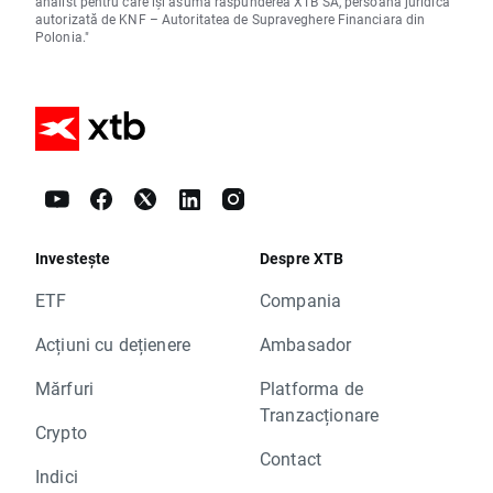
analist pentru care își asumă răspunderea XTB SA, persoană juridică
autorizată de KNF – Autoritatea de Supraveghere Financiara din
Polonia."
Investește
Despre XTB
ETF
Compania
Acțiuni cu dețienere
Ambasador
Mărfuri
Platforma de
Tranzacționare
Crypto
Contact
Indici