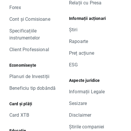
Relații cu Presa
Forex
Informații acționari
Cont și Comisioane
Știri
Specificațiile
instrumentelor
Rapoarte
Client Professional
Preț acțiune
ESG
Economisește
Planuri de Investiții
Aspecte juridice
Beneficiu tip dobândă
Informații Legale
Sesizare
Card și plăți
Card XTB
Disclaimer
Știrile companiei
Educație