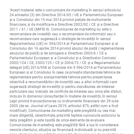
"Acest material este o comunicare de marketing în sensul articolului
24 alineatul (3) din Directiva 2014/65 / UE a Parlamentului European
și a Consiliului din 15 mai 2014 privind piețele de instrumente
financiare, și de modificare a Directivei 2002/92 / CE și a Directivei
2011 / 61 / UE (MiFID II). Comunicarea de marketing nu este o
recomandare de investiții sau o recomandare de informații sau o
recomandare care sugerează o strategie de investiții în sensul
Regulamentului (UE) nr. 596/2014 al Parlamentului European și al
Consiliului din 16 aprilie 2014 privind abuzul de piață ( reglementarea
abuzului de piață) și de abrogare a Directivei 2003/6 / CE a
Parlamentului European și a Consiliului și a Directivelor Comisiei
2003/124 / CE, 2003/125 / CE și 2004/72 / CE și a Regulamentului
delegat (UE) 2016/958 al Comisiei din 9 596/2014 al Parlamentului
European și al Consiliului în ceea ce privește standardele tehnice de
reglementare pentru aranjamentele tehnice pentru prezentarea
obiectivă a recomandărilor de investiții sau a altor informații care
sugerează strategii de investiții și pentru dezvăluirea de interese
particulare sau indicații de conflicte de interese sau orice alte sfaturi,
inclusiv în domeniul consultanței în materie de investiții, în sensul
Legii privind tranzacționarea cu instrumente financiare din 29 iulie
2005 (de ex. Journal of Laws 2019, articolul 875, astfel cum a fost
modificat). Comunicarea de marketing este pregătită cu cea mai
mare diligență, obiectivitate, prezintă faptele cunoscute autorului la
data pregătirii și este lipsită de orice elemente de evaluare.
Comunicarea de marketing este pregătită fără a lua în considerare
nevoile clientului, situația sa financiară individuală și nu prezintă