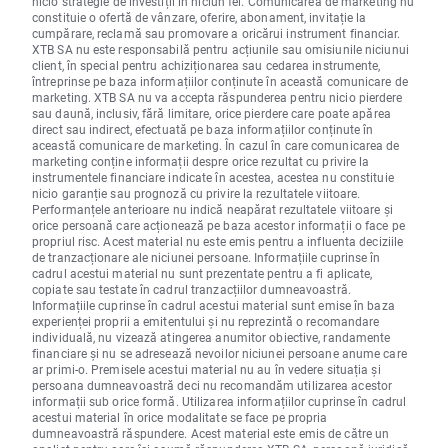
nicio strategie de investiții în niciun fel. Comunicarea de marketing nu
constituie o ofertă de vânzare, oferire, abonament, invitație la
cumpărare, reclamă sau promovare a oricărui instrument financiar.
XTB SA nu este responsabilă pentru acțiunile sau omisiunile niciunui
client, în special pentru achiziționarea sau cedarea instrumente,
întreprinse pe baza informațiilor conținute în această comunicare de
marketing. XTB SA nu va accepta răspunderea pentru nicio pierdere
sau daună, inclusiv, fără limitare, orice pierdere care poate apărea
direct sau indirect, efectuată pe baza informațiilor conținute în
această comunicare de marketing. În cazul în care comunicarea de
marketing conține informații despre orice rezultat cu privire la
instrumentele financiare indicate în acestea, acestea nu constituie
nicio garanție sau prognoză cu privire la rezultatele viitoare.
Performanțele anterioare nu indică neapărat rezultatele viitoare și
orice persoană care acționează pe baza acestor informații o face pe
propriul risc. Acest material nu este emis pentru a influenta deciziile
de tranzacționare ale niciunei persoane. Informațiile cuprinse în
cadrul acestui material nu sunt prezentate pentru a fi aplicate,
copiate sau testate în cadrul tranzacțiilor dumneavoastră.
Informațiile cuprinse în cadrul acestui material sunt emise în baza
experienței proprii a emitentului și nu reprezintă o recomandare
individuală, nu vizează atingerea anumitor obiective, randamente
financiare și nu se adresează nevoilor niciunei persoane anume care
ar primi-o. Premisele acestui material nu au în vedere situația și
persoana dumneavoastră deci nu recomandăm utilizarea acestor
informații sub orice formă. Utilizarea informațiilor cuprinse în cadrul
acestui material în orice modalitate se face pe propria
dumneavoastră răspundere. Acest material este emis de către un