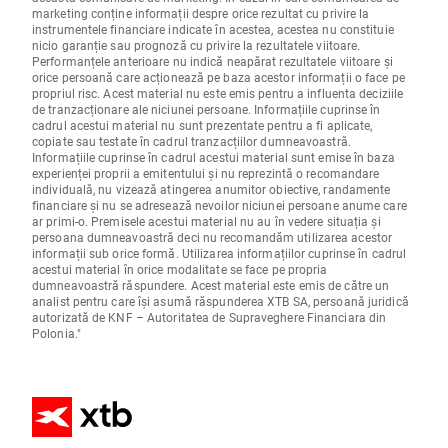
marketing conține informații despre orice rezultat cu privire la
instrumentele financiare indicate în acestea, acestea nu constituie
nicio garanție sau prognoză cu privire la rezultatele viitoare.
Performanțele anterioare nu indică neapărat rezultatele viitoare și
orice persoană care acționează pe baza acestor informații o face pe
propriul risc. Acest material nu este emis pentru a influenta deciziile
de tranzacționare ale niciunei persoane. Informațiile cuprinse în
cadrul acestui material nu sunt prezentate pentru a fi aplicate,
copiate sau testate în cadrul tranzacțiilor dumneavoastră.
Informațiile cuprinse în cadrul acestui material sunt emise în baza
experienței proprii a emitentului și nu reprezintă o recomandare
individuală, nu vizează atingerea anumitor obiective, randamente
financiare și nu se adresează nevoilor niciunei persoane anume care
ar primi-o. Premisele acestui material nu au în vedere situația și
persoana dumneavoastră deci nu recomandăm utilizarea acestor
informații sub orice formă. Utilizarea informațiilor cuprinse în cadrul
acestui material în orice modalitate se face pe propria
dumneavoastră răspundere. Acest material este emis de către un
analist pentru care își asumă răspunderea XTB SA, persoană juridică
autorizată de KNF – Autoritatea de Supraveghere Financiara din
Polonia."