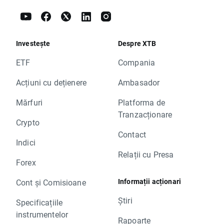
Investește
Despre XTB
ETF
Compania
Acțiuni cu dețienere
Ambasador
Mărfuri
Platforma de
Tranzacționare
Crypto
Contact
Indici
Relații cu Presa
Forex
Informații acționari
Cont și Comisioane
Știri
Specificațiile
instrumentelor
Rapoarte