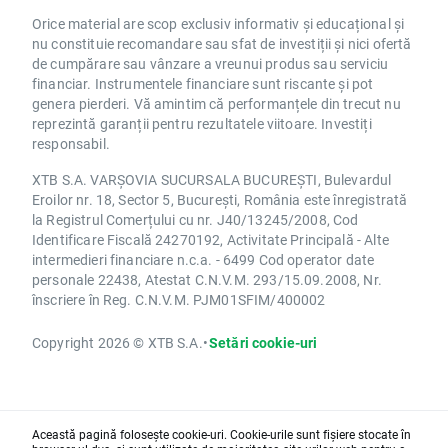
Orice material are scop exclusiv informativ și educațional și
nu constituie recomandare sau sfat de investiții și nici ofertă
de cumpărare sau vânzare a vreunui produs sau serviciu
financiar. Instrumentele financiare sunt riscante și pot
genera pierderi. Vă amintim că performanțele din trecut nu
reprezintă garanții pentru rezultatele viitoare. Investiți
responsabil.
XTB S.A. VARȘOVIA SUCURSALA BUCUREȘTI, Bulevardul
Eroilor nr. 18, Sector 5, București, România este înregistrată
la Registrul Comerțului cu nr. J40/13245/2008, Cod
Identificare Fiscală 24270192, Activitate Principală - Alte
intermedieri financiare n.c.a. - 6499 Cod operator date
personale 22438, Atestat C.N.V.M. 293/15.09.2008, Nr.
înscriere în Reg. C.N.V.M. PJM01SFIM/400002
Copyright 2026 © XTB S.A.
•
Setări cookie-uri
Această pagină folosește cookie-uri. Cookie-urile sunt fișiere stocate în