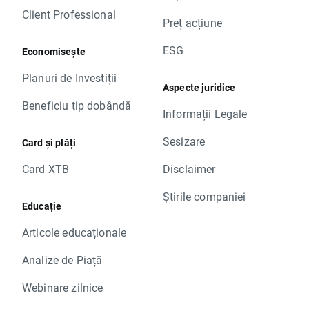
Client Professional
Preț acțiune
ESG
Economisește
Planuri de Investiții
Aspecte juridice
Beneficiu tip dobândă
Informații Legale
Sesizare
Card și plăți
Card XTB
Disclaimer
Știrile companiei
Educație
Articole educaționale
Analize de Piață
Webinare zilnice