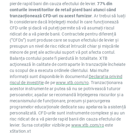
pierde rapid bani din cauza efectului de levier.
77% din
conturile investitorilor de retail pierd bani atunci când
tranzacționează CFD-uri cu acest furnizor
. Ar trebui să luați
în considerare dacă înțelegeți modul în care funcționează
CFD-urile și dacă vă puteți permite să vă asumați riscul
ridicat de a vă pierde banii. Contractele pentru diferență
(”CFDs”) sunt produse care se supun efectului de levier și
presupun un nivel de risc ridicat întrucât chiar și mișcările
minore de preț ale activului suport vă pot afecta contul.
Balanța contului poate fi pierdută în totalitate. XTB
acţionează în calitate de contraparte în tranzacţiile încheiate
cu scopul de a executa ordinele clientului. Mai multe
informații sunt disponibile în documentul
Declarația privind
riscul de investiție
de pe
www.xtb.com/ro
. Tranzacționarea
acestor instrumente ar putea să nu se potrivească tuturor
persoanelor, așadar se recomandă înțelegerea riscurilor și a
mecanismului de funcționare, precum și parcurgerea
programelor educaționale dedicate sau apelarea la asistență
personalizată. CFD-urile sunt instrumente complexe și au un
risc ridicat de a vă pierde rapid banii din cauza efectului de
levier. Sursa cotațiilor vizibile pe
www.xtb.com/ro
este
xStation.xt