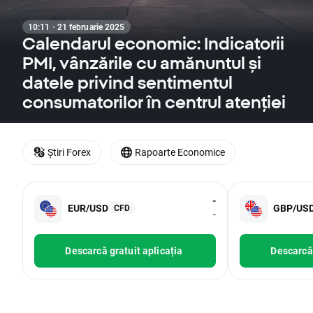
10:11 · 21 februarie 2025
Calendarul economic: Indicatorii
PMI, vânzările cu amănuntul și
datele privind sentimentul
consumatorilor în centrul atenției
Știri Forex
Rapoarte Economice
-
EUR/USD
GBP/US
CFD
-
Descarcă gratuit aplicația
Descarcă 