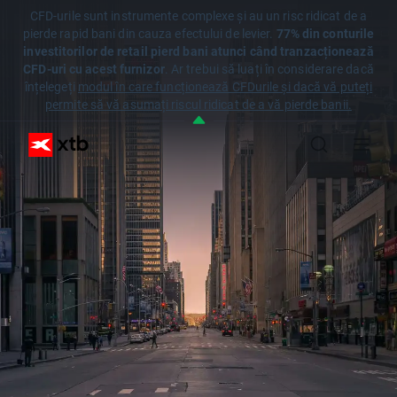
CFD-urile sunt instrumente complexe și au un risc ridicat de a
pierde rapid bani din cauza efectului de levier.
77% din conturile
investitorilor de retail pierd bani atunci când tranzacționează
CFD-uri cu acest furnizor
. Ar trebui să luați în considerare dacă
înțelegeți
modul în care funcționează CFDurile și dacă vă puteți
permite să vă asumați riscul ridicat de a vă pierde banii.