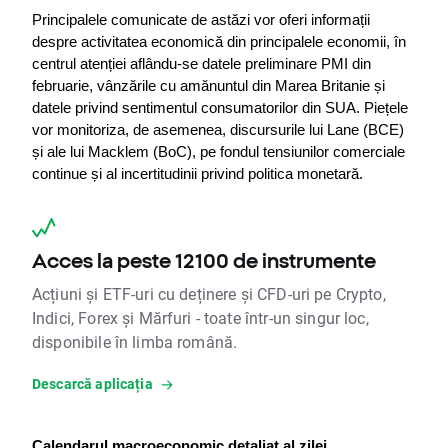
Principalele comunicate de astăzi vor oferi informații 
despre activitatea economică din principalele economii, în 
centrul atenției aflându-se datele preliminare PMI din 
februarie, vânzările cu amănuntul din Marea Britanie și 
datele privind sentimentul consumatorilor din SUA. Piețele 
vor monitoriza, de asemenea, discursurile lui Lane (BCE) 
și ale lui Macklem (BoC), pe fondul tensiunilor comerciale 
continue și al incertitudinii privind politica monetară.
Acces la peste 12100 de instrumente
Acțiuni și ETF-uri cu deținere și CFD-uri pe Crypto,
Indici, Forex și Mărfuri - toate într-un singur loc,
disponibile în limba română.
Descarcă aplicația
Calendarul macroeconomic detaliat al zilei