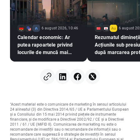
6 august 2026, 10:46
6 august 20
Calendar economic: Ar
Rezumatul dimineții
putea rapoartele privind
Acțiunile sub presi
locurile de muncă mai
după marcarea profi
slabe să exercite presiuni
pe Wall Street, piaț
asupra Fed pentru o
valutară în stagnar
majorare a ratei dobânzii?
(06.08.2026)
"Acest material este o comunicare de marketing în sensul articolului
24 alineatul (3) din Directiva 2014/65 / UE a Parlamentului European
și a Consiliului din 15 mai 2014 privind piețele de instrumente
financiare, și de modificare a Directivei 2002/92 / CE și a Directivei
2011 / 61 / UE (MiFID II). Comunicarea de marketing nu este o
recomandare de investiții sau o recomandare de informații sau o
recomandare care sugerează o strategie de investiții în sensul
Regulamentului (UE) nr. 596/2014 al Parlamentului European și al