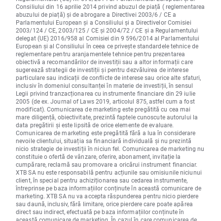
Consiliului din 16 aprilie 2014 privind abuzul de piață ( reglementarea
abuzului de piață) și de abrogare a Directivei 2003/6 / CE a
Parlamentului European și a Consiliului și a Directivelor Comisiei
2003/124 / CE, 2003/125 / CE și 2004/72 / CE și a Regulamentului
delegat (UE) 2016/958 al Comisiei din 9 596/2014 al Parlamentului
European și al Consiliului în ceea ce privește standardele tehnice de
reglementare pentru aranjamentele tehnice pentru prezentarea
obiectivă a recomandărilor de investiții sau a altor informații care
sugerează strategii de investiții și pentru dezvăluirea de interese
particulare sau indicații de conflicte de interese sau orice alte sfaturi,
inclusiv în domeniul consultanței în materie de investiții, în sensul
Legii privind tranzacționarea cu instrumente financiare din 29 iulie
2005 (de ex. Journal of Laws 2019, articolul 875, astfel cum a fost
modificat). Comunicarea de marketing este pregătită cu cea mai
mare diligență, obiectivitate, prezintă faptele cunoscute autorului la
data pregătirii și este lipsită de orice elemente de evaluare.
Comunicarea de marketing este pregătită fără a lua în considerare
nevoile clientului, situația sa financiară individuală și nu prezintă
nicio strategie de investiții în niciun fel. Comunicarea de marketing nu
constituie o ofertă de vânzare, oferire, abonament, invitație la
cumpărare, reclamă sau promovare a oricărui instrument financiar.
XTB SA nu este responsabilă pentru acțiunile sau omisiunile niciunui
client, în special pentru achiziționarea sau cedarea instrumente,
întreprinse pe baza informațiilor conținute în această comunicare de
marketing. XTB SA nu va accepta răspunderea pentru nicio pierdere
sau daună, inclusiv, fără limitare, orice pierdere care poate apărea
direct sau indirect, efectuată pe baza informațiilor conținute în
această comunicare de marketing. În cazul în care comunicarea de