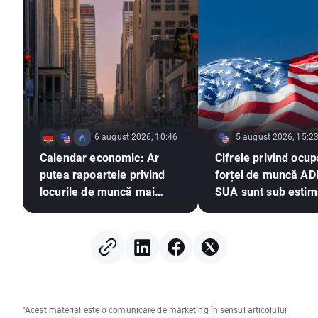
6 august 2026, 10:46
5 august 2026, 15:2
Calendar economic: Ar
Cifrele privind ocu
putea rapoartele privind
forței de muncă AD
locurile de muncă mai
SUA sunt sub estimă
slabe să exercite presiuni
EURUSD își extinde
asupra Fed pentru o
câștigurile 📈
majorare a ratei dobânzii?
"Acest material este o comunicare de marketing în sensul articolului