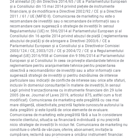
24 alineatul (3) din Directiva 2014/65 / UE a Parlamentului European
și a Consiliului din 15 mai 2014 privind piețele de instrumente
financiare, și de modificare a Directivei 2002/92 / CE și a Directivei
2011 / 61 / UE (MiFID II). Comunicarea de marketing nu este o
recomandare de investiții sau o recomandare de informații sau o
recomandare care sugerează o strategie de investiții în sensul
Regulamentului (UE) nr. 596/2014 al Parlamentului European și al
Consiliului din 16 aprilie 2014 privind abuzul de piață ( reglementarea
abuzului de piață) și de abrogare a Directivei 2003/6 / CE a
Parlamentului European și a Consiliului și a Directivelor Comisiei
2003/124 / CE, 2003/125 / CE și 2004/72 / CE și a Regulamentului
delegat (UE) 2016/958 al Comisiei din 9 596/2014 al Parlamentului
European și al Consiliului în ceea ce privește standardele tehnice de
reglementare pentru aranjamentele tehnice pentru prezentarea
obiectivă a recomandărilor de investiții sau a altor informații care
sugerează strategii de investiții și pentru dezvăluirea de interese
particulare sau indicații de conflicte de interese sau orice alte sfaturi,
inclusiv în domeniul consultanței în materie de investiții, în sensul
Legii privind tranzacționarea cu instrumente financiare din 29 iulie
2005 (de ex. Journal of Laws 2019, articolul 875, astfel cum a fost
modificat). Comunicarea de marketing este pregătită cu cea mai
mare diligență, obiectivitate, prezintă faptele cunoscute autorului la
data pregătirii și este lipsită de orice elemente de evaluare.
Comunicarea de marketing este pregătită fără a lua în considerare
nevoile clientului, situația sa financiară individuală și nu prezintă
nicio strategie de investiții în niciun fel. Comunicarea de marketing nu
constituie o ofertă de vânzare, oferire, abonament, invitație la
cumpărare, reclamă sau promovare a oricărui instrument financiar.