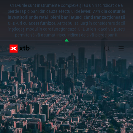
CFD-urile sunt instrumente complexe și au un risc ridicat de a
pierde rapid bani din cauza efectului de levier.
77% din conturile
investitorilor de retail pierd bani atunci când tranzacționează
CFD-uri cu acest furnizor
. Ar trebui să luați în considerare dacă
înțelegeți
modul în care funcționează CFDurile și dacă vă puteți
permite să vă asumați riscul ridicat de a vă pierde banii.