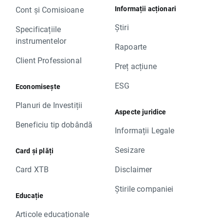
Informații acționari
Cont și Comisioane
Știri
Specificațiile
instrumentelor
Rapoarte
Client Professional
Preț acțiune
ESG
Economisește
Planuri de Investiții
Aspecte juridice
Beneficiu tip dobândă
Informații Legale
Sesizare
Card și plăți
Card XTB
Disclaimer
Știrile companiei
Educație
Articole educaționale