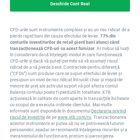
Deschide Cont Real
CFD-urile sunt instrumente complexe și au un risc ridicat de a
pierde rapid bani din cauza efectului de levier.
77% din
conturile investitorilor de retail pierd bani atunci când
tranzacționează CFD-uri cu acest furnizor
. Ar trebui să luați
în considerare dacă înțelegeți modul în care funcționează
CFD-urile și dacă vă puteți permite să vă asumați riscul
ridicat de a vă pierde banii. Contractele pentru diferență
(”CFDs”) sunt produse care se supun efectului de levier și
presupun un nivel de risc ridicat întrucât chiar și mișcările
minore de preț ale activului suport vă pot afecta contul.
Balanța contului poate fi pierdută în totalitate. XTB
acţionează în calitate de contraparte în tranzacţiile încheiate
cu scopul de a executa ordinele clientului. Mai multe
informații sunt disponibile în documentul
Declarația privind
riscul de investiție
de pe
www.xtb.com/ro
. Tranzacționarea
acestor instrumente ar putea să nu se potrivească tuturor
persoanelor, așadar se recomandă înțelegerea riscurilor și a
mecanismului de funcționare, precum și parcurgerea