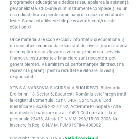
programelor educaționale dedicate sau apelarea la asistență
personalizată. CFD-urile sunt instrumente complexe și au un
risc ridicat de a vă pierde rapid banii din cauza efectului de
levier. Sursa cotațiilor vizibile pe
www.xtb.com/ro
este
xStation.xt
Orice material are scop exclusiv informativ și educațional și
nu constituie recomandare sau sfat de investiții și nici ofertă
de cumpărare sau vânzare a vreunui produs sau serviciu
financiar. Instrumentele financiare sunt riscante și pot
genera pierderi. Vă amintim că performanțele din trecut nu
reprezintă garanții pentru rezultatele viitoare. Investiți
responsabil.
XTB S.A. VARȘOVIA SUCURSALA BUCUREȘTI, Bulevardul
Eroilor nr. 18, Sector 5, București, România este înregistrată
la Registrul Comerțului cu nr. J40/13245/2008, Cod
Identificare Fiscală 24270192, Activitate Principală - Alte
intermedieri financiare n.c.a. - 6499 Cod operator date
personale 22438, Atestat C.N.V.M. 293/15.09.2008, Nr.
înscriere în Reg. C.N.V.M. PJM01SFIM/400002
Copyright 2026 © XTB S.A.
•
Setări cookie-uri