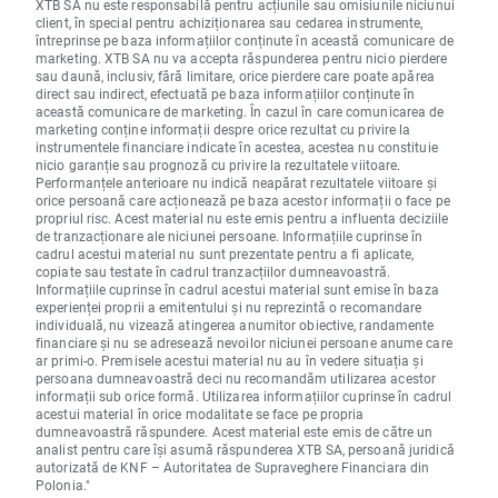
XTB SA nu este responsabilă pentru acțiunile sau omisiunile niciunui
client, în special pentru achiziționarea sau cedarea instrumente,
întreprinse pe baza informațiilor conținute în această comunicare de
marketing. XTB SA nu va accepta răspunderea pentru nicio pierdere
sau daună, inclusiv, fără limitare, orice pierdere care poate apărea
direct sau indirect, efectuată pe baza informațiilor conținute în
această comunicare de marketing. În cazul în care comunicarea de
marketing conține informații despre orice rezultat cu privire la
instrumentele financiare indicate în acestea, acestea nu constituie
nicio garanție sau prognoză cu privire la rezultatele viitoare.
Performanțele anterioare nu indică neapărat rezultatele viitoare și
orice persoană care acționează pe baza acestor informații o face pe
propriul risc. Acest material nu este emis pentru a influenta deciziile
de tranzacționare ale niciunei persoane. Informațiile cuprinse în
cadrul acestui material nu sunt prezentate pentru a fi aplicate,
copiate sau testate în cadrul tranzacțiilor dumneavoastră.
Informațiile cuprinse în cadrul acestui material sunt emise în baza
experienței proprii a emitentului și nu reprezintă o recomandare
individuală, nu vizează atingerea anumitor obiective, randamente
financiare și nu se adresează nevoilor niciunei persoane anume care
ar primi-o. Premisele acestui material nu au în vedere situația și
persoana dumneavoastră deci nu recomandăm utilizarea acestor
informații sub orice formă. Utilizarea informațiilor cuprinse în cadrul
acestui material în orice modalitate se face pe propria
dumneavoastră răspundere. Acest material este emis de către un
analist pentru care își asumă răspunderea XTB SA, persoană juridică
autorizată de KNF – Autoritatea de Supraveghere Financiara din
Polonia."