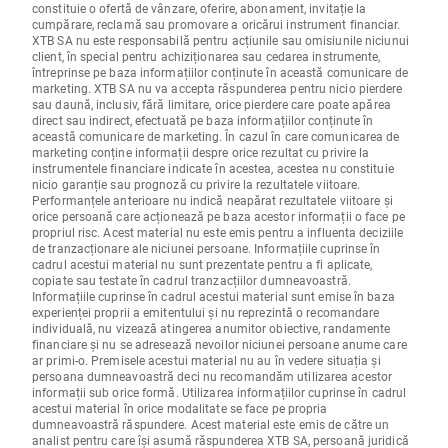
constituie o ofertă de vânzare, oferire, abonament, invitație la
cumpărare, reclamă sau promovare a oricărui instrument financiar.
XTB SA nu este responsabilă pentru acțiunile sau omisiunile niciunui
client, în special pentru achiziționarea sau cedarea instrumente,
întreprinse pe baza informațiilor conținute în această comunicare de
marketing. XTB SA nu va accepta răspunderea pentru nicio pierdere
sau daună, inclusiv, fără limitare, orice pierdere care poate apărea
direct sau indirect, efectuată pe baza informațiilor conținute în
această comunicare de marketing. În cazul în care comunicarea de
marketing conține informații despre orice rezultat cu privire la
instrumentele financiare indicate în acestea, acestea nu constituie
nicio garanție sau prognoză cu privire la rezultatele viitoare.
Performanțele anterioare nu indică neapărat rezultatele viitoare și
orice persoană care acționează pe baza acestor informații o face pe
propriul risc. Acest material nu este emis pentru a influenta deciziile
de tranzacționare ale niciunei persoane. Informațiile cuprinse în
cadrul acestui material nu sunt prezentate pentru a fi aplicate,
copiate sau testate în cadrul tranzacțiilor dumneavoastră.
Informațiile cuprinse în cadrul acestui material sunt emise în baza
experienței proprii a emitentului și nu reprezintă o recomandare
individuală, nu vizează atingerea anumitor obiective, randamente
financiare și nu se adresează nevoilor niciunei persoane anume care
ar primi-o. Premisele acestui material nu au în vedere situația și
persoana dumneavoastră deci nu recomandăm utilizarea acestor
informații sub orice formă. Utilizarea informațiilor cuprinse în cadrul
acestui material în orice modalitate se face pe propria
dumneavoastră răspundere. Acest material este emis de către un
analist pentru care își asumă răspunderea XTB SA, persoană juridică