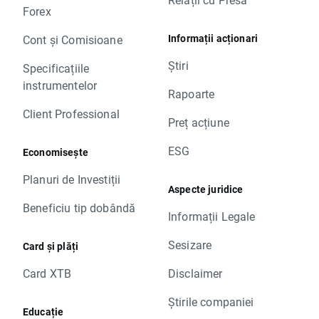
Forex
Informații acționari
Cont și Comisioane
Știri
Specificațiile
instrumentelor
Rapoarte
Client Professional
Preț acțiune
ESG
Economisește
Planuri de Investiții
Aspecte juridice
Beneficiu tip dobândă
Informații Legale
Sesizare
Card și plăți
Card XTB
Disclaimer
Știrile companiei
Educație