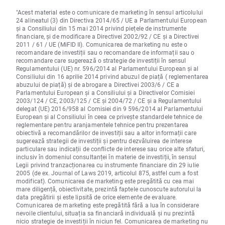
"Acest material este o comunicare de marketing în sensul articolului
24 alineatul (3) din Directiva 2014/65 / UE a Parlamentului European
și a Consiliului din 15 mai 2014 privind piețele de instrumente
financiare, și de modificare a Directivei 2002/92 / CE și a Directivei
2011 / 61 / UE (MiFID II). Comunicarea de marketing nu este o
recomandare de investiții sau o recomandare de informații sau o
recomandare care sugerează o strategie de investiții în sensul
Regulamentului (UE) nr. 596/2014 al Parlamentului European și al
Consiliului din 16 aprilie 2014 privind abuzul de piață ( reglementarea
abuzului de piață) și de abrogare a Directivei 2003/6 / CE a
Parlamentului European și a Consiliului și a Directivelor Comisiei
2003/124 / CE, 2003/125 / CE și 2004/72 / CE și a Regulamentului
delegat (UE) 2016/958 al Comisiei din 9 596/2014 al Parlamentului
European și al Consiliului în ceea ce privește standardele tehnice de
reglementare pentru aranjamentele tehnice pentru prezentarea
obiectivă a recomandărilor de investiții sau a altor informații care
sugerează strategii de investiții și pentru dezvăluirea de interese
particulare sau indicații de conflicte de interese sau orice alte sfaturi,
inclusiv în domeniul consultanței în materie de investiții, în sensul
Legii privind tranzacționarea cu instrumente financiare din 29 iulie
2005 (de ex. Journal of Laws 2019, articolul 875, astfel cum a fost
modificat). Comunicarea de marketing este pregătită cu cea mai
mare diligență, obiectivitate, prezintă faptele cunoscute autorului la
data pregătirii și este lipsită de orice elemente de evaluare.
Comunicarea de marketing este pregătită fără a lua în considerare
nevoile clientului, situația sa financiară individuală și nu prezintă
nicio strategie de investiții în niciun fel. Comunicarea de marketing nu