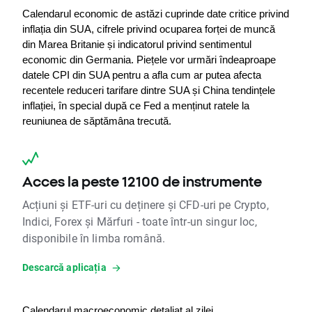
Calendarul economic de astăzi cuprinde date critice privind 
inflația din SUA, cifrele privind ocuparea forței de muncă 
din Marea Britanie și indicatorul privind sentimentul 
economic din Germania. Piețele vor urmări îndeaproape 
datele CPI din SUA pentru a afla cum ar putea afecta 
recentele reduceri tarifare dintre SUA și China tendințele 
inflației, în special după ce Fed a menținut ratele la 
reuniunea de săptămâna trecută.
Acces la peste 12100 de instrumente
Acțiuni și ETF-uri cu deținere și CFD-uri pe Crypto,
Indici, Forex și Mărfuri - toate într-un singur loc,
disponibile în limba română.
Descarcă aplicația
Calendarul macroeconomic detaliat al zilei