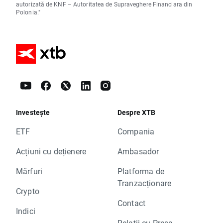
autorizată de KNF – Autoritatea de Supraveghere Financiara din
Polonia."
Investește
Despre XTB
ETF
Compania
Acțiuni cu dețienere
Ambasador
Mărfuri
Platforma de
Tranzacționare
Crypto
Contact
Indici
Relații cu Presa