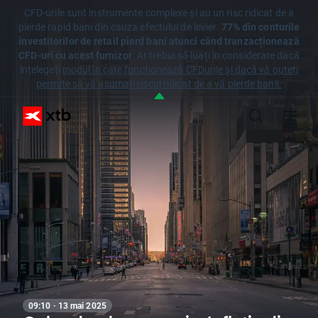
CFD-urile sunt instrumente complexe și au un risc ridicat de a
pierde rapid bani din cauza efectului de levier.
77% din conturile
investitorilor de retail pierd bani atunci când tranzacționează
CFD-uri cu acest furnizor
. Ar trebui să luați în considerare dacă
înțelegeți
modul în care funcționează CFDurile și dacă vă puteți
permite să vă asumați riscul ridicat de a vă pierde banii.
09:10 · 13 mai 2025