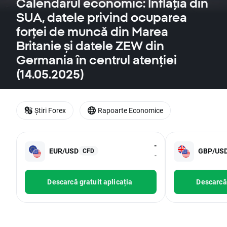
Calendarul economic: Inflația din
SUA, datele privind ocuparea
forței de muncă din Marea
Britanie și datele ZEW din
Germania în centrul atenției
(14.05.2025)
Știri Forex
Rapoarte Economice
-
EUR/USD
GBP/US
CFD
-
Descarcă gratuit aplicația
Descarcă 