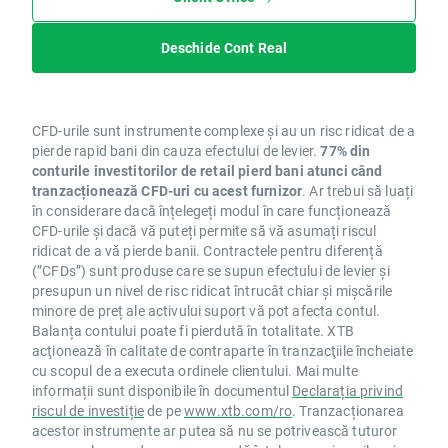
Deschide Cont Real
CFD-urile sunt instrumente complexe și au un risc ridicat de a
pierde rapid bani din cauza efectului de levier.
77% din
conturile investitorilor de retail pierd bani atunci când
tranzacționează CFD-uri cu acest furnizor
. Ar trebui să luați
în considerare dacă înțelegeți modul în care funcționează
CFD-urile și dacă vă puteți permite să vă asumați riscul
ridicat de a vă pierde banii. Contractele pentru diferență
(”CFDs”) sunt produse care se supun efectului de levier și
presupun un nivel de risc ridicat întrucât chiar și mișcările
minore de preț ale activului suport vă pot afecta contul.
Balanța contului poate fi pierdută în totalitate. XTB
acţionează în calitate de contraparte în tranzacţiile încheiate
cu scopul de a executa ordinele clientului. Mai multe
informații sunt disponibile în documentul
Declarația privind
riscul de investiție
de pe
www.xtb.com/ro
. Tranzacționarea
acestor instrumente ar putea să nu se potrivească tuturor