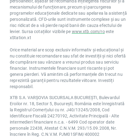
persoanelor, așadar se recomandă înțelegerea riscurilor și a
mecanismului de funcționare, precum și parcurgerea
programelor educaționale dedicate sau apelarea la asistență
personalizată. CFD-urile sunt instrumente complexe și au un
risc ridicat de a vă pierde rapid banii din cauza efectului de
levier. Sursa cotațiilor vizibile pe
www.xtb.com/ro
este
xStation.xt
Orice material are scop exclusiv informativ și educațional și
nu constituie recomandare sau sfat de investiții și nici ofertă
de cumpărare sau vânzare a vreunui produs sau serviciu
financiar. Instrumentele financiare sunt riscante și pot
genera pierderi. Vă amintim că performanțele din trecut nu
reprezintă garanții pentru rezultatele viitoare. Investiți
responsabil.
XTB S.A. VARȘOVIA SUCURSALA BUCUREȘTI, Bulevardul
Eroilor nr. 18, Sector 5, București, România este înregistrată
la Registrul Comerțului cu nr. J40/13245/2008, Cod
Identificare Fiscală 24270192, Activitate Principală - Alte
intermedieri financiare n.c.a. - 6499 Cod operator date
personale 22438, Atestat C.N.V.M. 293/15.09.2008, Nr.
înscriere în Reg. C.N.V.M. PJM01SFIM/400002