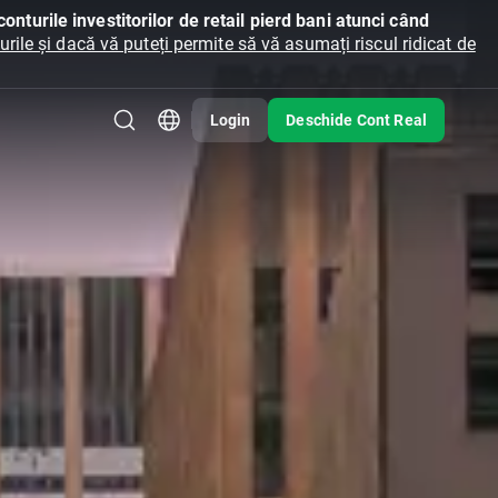
onturile investitorilor de retail pierd bani atunci când
ile și dacă vă puteți permite să vă asumați riscul ridicat de
Login
Deschide Cont Real