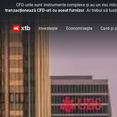
CFD-urile sunt instrumente complexe și au un risc ridic
tranzacționează CFD-uri cu acest furnizor
. Ar trebui să lua
Investește
Economisește
Card și p