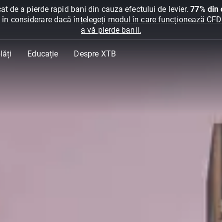
at de a pierde rapid bani din cauza efectului de levier.
77% din c
ți în considerare dacă înțelegeți
modul în care funcționează CFDur
a vă pierde banii.
lăți
Educație
Despre XTB