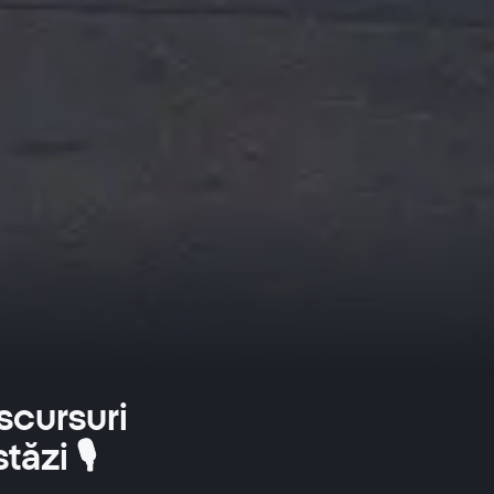
cursuri
zi 🎙️