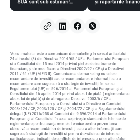
SUA sunt sub estimări!
și raportările finan
EURUSD își extinde
ale marilor compani
câștigurile 📈
sectorul tehnologic
"Acest material este o comunicare de marketing în sensul articolului
24 alineatul (3) din Directiva 2014/65 / UE a Parlamentului European
și a Consiliului din 15 mai 2014 privind piețele de instrumente
financiare, și de modificare a Directivei 2002/92 / CE și a Directivei
2011 / 61 / UE (MiFID II). Comunicarea de marketing nu este o
recomandare de investiții sau o recomandare de informații sau o
recomandare care sugerează o strategie de investiții în sensul
Regulamentului (UE) nr. 596/2014 al Parlamentului European și al
Consiliului din 16 aprilie 2014 privind abuzul de piață ( reglementarea
abuzului de piață) și de abrogare a Directivei 2003/6 / CE a
Parlamentului European și a Consiliului și a Directivelor Comisiei
2003/124 / CE, 2003/125 / CE și 2004/72 / CE și a Regulamentului
delegat (UE) 2016/958 al Comisiei din 9 596/2014 al Parlamentului
European și al Consiliului în ceea ce privește standardele tehnice de
reglementare pentru aranjamentele tehnice pentru prezentarea
obiectivă a recomandărilor de investiții sau a altor informații care
sugerează strategii de investiții și pentru dezvăluirea de interese
particulare sau indicații de conflicte de interese sau orice alte sfaturi,