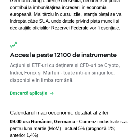
Germania atrag o atenție deosebită, deoarece ar putea 
contribui la îmbunătățirea încrederii în economia 
europeană. Mai târziu în cursul zilei, atenția pieței se va 
îndrepta către SUA, unde datele privind piața muncii și 
declarațiile oficialilor Rezervei Federale vor fi esențiale.
Acces la peste 12100 de instrumente
Acțiuni și ETF-uri cu deținere și CFD-uri pe Crypto,
Indici, Forex și Mărfuri - toate într-un singur loc,
disponibile în limba română.
Descarcă aplicația
Calendarul macroeconomic detaliat al zilei 
09:00 ora României, Germania -
 Comenzi industriale s.a. 
pentru luna martie (MoM) : actual 5% (prognoză 1%; 
anterior 1,4%)