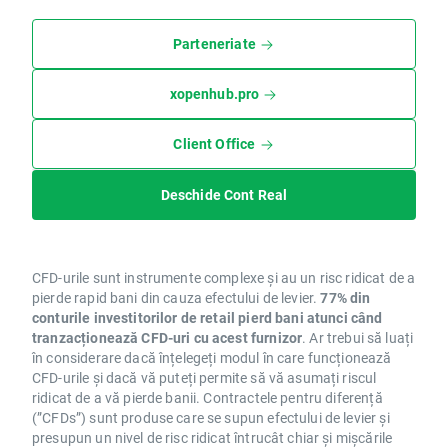
Parteneriate
xopenhub.pro
Client Office
Deschide Cont Real
CFD-urile sunt instrumente complexe și au un risc ridicat de a
pierde rapid bani din cauza efectului de levier.
77% din
conturile investitorilor de retail pierd bani atunci când
tranzacționează CFD-uri cu acest furnizor
. Ar trebui să luați
în considerare dacă înțelegeți modul în care funcționează
CFD-urile și dacă vă puteți permite să vă asumați riscul
ridicat de a vă pierde banii. Contractele pentru diferență
(”CFDs”) sunt produse care se supun efectului de levier și
presupun un nivel de risc ridicat întrucât chiar și mișcările