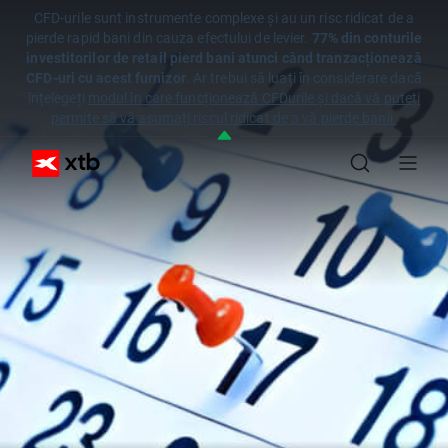
CFD-urile sunt instrumente complexe și au un risc ridicat de a
pierde rapid bani din cauza efectului de levier.
77% din conturile
investitorilor de retail pierd bani atunci când tranzacționează
CFD-uri cu acest furnizor
. Ar trebui să luați în considerare dacă
înțelegeți
modul în care funcționează CFDurile și dacă vă puteți
permite să vă asumați riscul ridicat de a vă pierde banii.