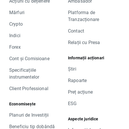
Acțiuni cu dețienere
Ambasador
Mărfuri
Platforma de
Tranzacționare
Crypto
Contact
Indici
Relații cu Presa
Forex
Informații acționari
Cont și Comisioane
Știri
Specificațiile
instrumentelor
Rapoarte
Client Professional
Preț acțiune
ESG
Economisește
Planuri de Investiții
Aspecte juridice
Beneficiu tip dobândă