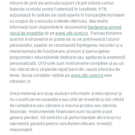
minore de preț ale activului suport vă pot afecta contul.
Balanța contului poate fi pierdută în totalitate. XTB
acţionează în calitate de contraparte în tranzacţiile încheiate
cu scopul de a executa ordinele clientului. Mai multe
informații sunt disponibile în documentul
Declarația privind
riscul de investiție
de pe
www.xtb.com/ro
. Tranzacționarea
acestor instrumente ar putea să nu se potrivească tuturor
persoanelor, așadar se recomandă înțelegerea riscurilor și a
mecanismului de funcționare, precum și parcurgerea
programelor educaționale dedicate sau apelarea la asistență
personalizată. CFD-urile sunt instrumente complexe și au un
risc ridicat de a vă pierde rapid banii din cauza efectului de
levier. Sursa cotațiilor vizibile pe
www.xtb.com/ro
este
xStation.xt
Orice material are scop exclusiv informativ și educațional și
nu constituie recomandare sau sfat de investiții și nici ofertă
de cumpărare sau vânzare a vreunui produs sau serviciu
financiar. Instrumentele financiare sunt riscante și pot
genera pierderi. Vă amintim că performanțele din trecut nu
reprezintă garanții pentru rezultatele viitoare. Investiți
responsabil.