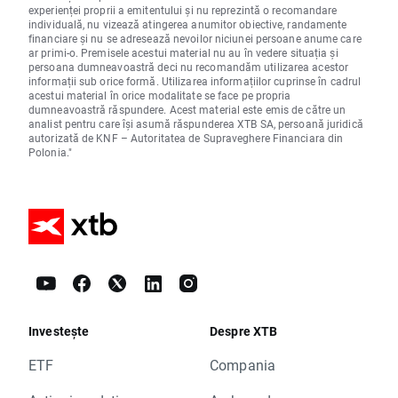
experienței proprii a emitentului și nu reprezintă o recomandare
individuală, nu vizează atingerea anumitor obiective, randamente
financiare și nu se adresează nevoilor niciunei persoane anume care
ar primi-o. Premisele acestui material nu au în vedere situația și
persoana dumneavoastră deci nu recomandăm utilizarea acestor
informații sub orice formă. Utilizarea informațiilor cuprinse în cadrul
acestui material în orice modalitate se face pe propria
dumneavoastră răspundere. Acest material este emis de către un
analist pentru care își asumă răspunderea XTB SA, persoană juridică
autorizată de KNF – Autoritatea de Supraveghere Financiara din
Polonia."
Investește
Despre XTB
ETF
Compania