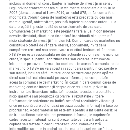
inclusiv în domeniul consultanței în materie de investiții, în sensul
Legii privind tranzacționarea cu instrumente financiare din 29 iulie
2005 (de ex. Journal of Laws 2019, articolul 875, astfel cum a fost
modificat). Comunicarea de marketing este pregătită cu cea mai
mare diligență, obiectivitate, prezintă faptele cunoscute autorului la
data pregătirii și este lipsită de orice elemente de evaluare.
Comunicarea de marketing este pregătită fără a lua în considerare
nevoile clientului, situația sa financiară individuală și nu prezintă
nicio strategie de investiții în niciun fel. Comunicarea de marketing nu
constituie o ofertă de vânzare, oferire, abonament, invitație la
cumpărare, reclamă sau promovare a oricărui instrument financiar.
XTB SA nu este responsabilă pentru acțiunile sau omisiunile niciunui
client, în special pentru achiziționarea sau cedarea instrumente,
întreprinse pe baza informațiilor conținute în această comunicare de
marketing. XTB SA nu va accepta răspunderea pentru nicio pierdere
sau daună, inclusiv, fără limitare, orice pierdere care poate apărea
direct sau indirect, efectuată pe baza informațiilor conținute în
această comunicare de marketing. În cazul în care comunicarea de
marketing conține informații despre orice rezultat cu privire la
instrumentele financiare indicate în acestea, acestea nu constituie
nicio garanție sau prognoză cu privire la rezultatele viitoare.
Performanțele anterioare nu indică neapărat rezultatele viitoare și
orice persoană care acționează pe baza acestor informații o face pe
propriul risc. Acest material nu este emis pentru a influenta deciziile
de tranzacționare ale niciunei persoane. Informațiile cuprinse în
cadrul acestui material nu sunt prezentate pentru a fi aplicate,
copiate sau testate în cadrul tranzacțiilor dumneavoastră.
Informațiile cuprinse în cadrul acestui material sunt emise în baza