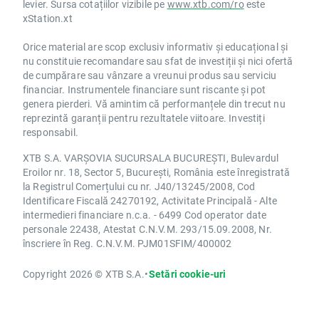
levier. Sursa cotațiilor vizibile pe
www.xtb.com/ro
este
xStation.xt
Orice material are scop exclusiv informativ și educațional și
nu constituie recomandare sau sfat de investiții și nici ofertă
de cumpărare sau vânzare a vreunui produs sau serviciu
financiar. Instrumentele financiare sunt riscante și pot
genera pierderi. Vă amintim că performanțele din trecut nu
reprezintă garanții pentru rezultatele viitoare. Investiți
responsabil.
XTB S.A. VARȘOVIA SUCURSALA BUCUREȘTI, Bulevardul
Eroilor nr. 18, Sector 5, București, România este înregistrată
la Registrul Comerțului cu nr. J40/13245/2008, Cod
Identificare Fiscală 24270192, Activitate Principală - Alte
intermedieri financiare n.c.a. - 6499 Cod operator date
personale 22438, Atestat C.N.V.M. 293/15.09.2008, Nr.
înscriere în Reg. C.N.V.M. PJM01SFIM/400002
Copyright 2026 © XTB S.A.
•
Setări cookie-uri