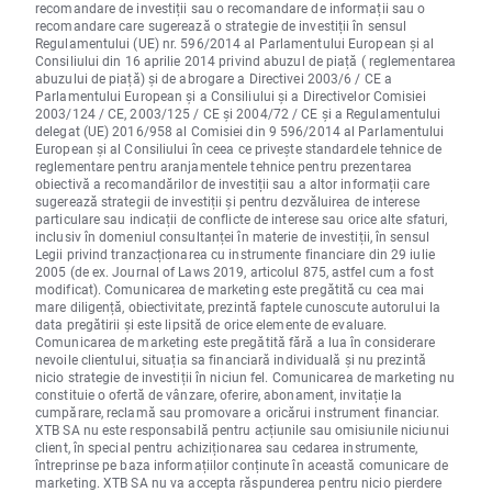
recomandare de investiții sau o recomandare de informații sau o
recomandare care sugerează o strategie de investiții în sensul
Regulamentului (UE) nr. 596/2014 al Parlamentului European și al
Consiliului din 16 aprilie 2014 privind abuzul de piață ( reglementarea
abuzului de piață) și de abrogare a Directivei 2003/6 / CE a
Parlamentului European și a Consiliului și a Directivelor Comisiei
2003/124 / CE, 2003/125 / CE și 2004/72 / CE și a Regulamentului
delegat (UE) 2016/958 al Comisiei din 9 596/2014 al Parlamentului
European și al Consiliului în ceea ce privește standardele tehnice de
reglementare pentru aranjamentele tehnice pentru prezentarea
obiectivă a recomandărilor de investiții sau a altor informații care
sugerează strategii de investiții și pentru dezvăluirea de interese
particulare sau indicații de conflicte de interese sau orice alte sfaturi,
inclusiv în domeniul consultanței în materie de investiții, în sensul
Legii privind tranzacționarea cu instrumente financiare din 29 iulie
2005 (de ex. Journal of Laws 2019, articolul 875, astfel cum a fost
modificat). Comunicarea de marketing este pregătită cu cea mai
mare diligență, obiectivitate, prezintă faptele cunoscute autorului la
data pregătirii și este lipsită de orice elemente de evaluare.
Comunicarea de marketing este pregătită fără a lua în considerare
nevoile clientului, situația sa financiară individuală și nu prezintă
nicio strategie de investiții în niciun fel. Comunicarea de marketing nu
constituie o ofertă de vânzare, oferire, abonament, invitație la
cumpărare, reclamă sau promovare a oricărui instrument financiar.
XTB SA nu este responsabilă pentru acțiunile sau omisiunile niciunui
client, în special pentru achiziționarea sau cedarea instrumente,
întreprinse pe baza informațiilor conținute în această comunicare de
marketing. XTB SA nu va accepta răspunderea pentru nicio pierdere