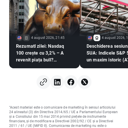
4 august 2026, 21:45
4 august 2026, 
Rezumatl zilei: Nasdaq
Deschiderea sesiuni
100 crește cu 3,2% – A
SUA: Indicele S&P 
revenit piața bull?
un maxim istoric (A
(04.08.2026)
apropie de redesch
Strâmtorii Hormuz,
Palantir câștigă 23
"Acest material este o comunicare de marketing în sensul articolului
24 alineatul (3) din Directiva 2014/65 / UE a Parlamentului European
și a Consiliului din 15 mai 2014 privind piețele de instrumente
financiare, și de modificare a Directivei 2002/92 / CE și a Directivei
2011 / 61 / UE (MiFID II). Comunicarea de marketing nu este o