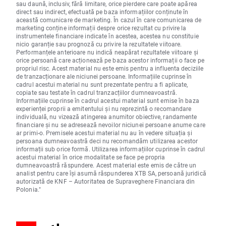
sau daună, inclusiv, fără limitare, orice pierdere care poate apărea
direct sau indirect, efectuată pe baza informațiilor conținute în
această comunicare de marketing. În cazul în care comunicarea de
marketing conține informații despre orice rezultat cu privire la
instrumentele financiare indicate în acestea, acestea nu constituie
nicio garanție sau prognoză cu privire la rezultatele viitoare.
Performanțele anterioare nu indică neapărat rezultatele viitoare și
orice persoană care acționează pe baza acestor informații o face pe
propriul risc. Acest material nu este emis pentru a influenta deciziile
de tranzacționare ale niciunei persoane. Informațiile cuprinse în
cadrul acestui material nu sunt prezentate pentru a fi aplicate,
copiate sau testate în cadrul tranzacțiilor dumneavoastră.
Informațiile cuprinse în cadrul acestui material sunt emise în baza
experienței proprii a emitentului și nu reprezintă o recomandare
individuală, nu vizează atingerea anumitor obiective, randamente
financiare și nu se adresează nevoilor niciunei persoane anume care
ar primi-o. Premisele acestui material nu au în vedere situația și
persoana dumneavoastră deci nu recomandăm utilizarea acestor
informații sub orice formă. Utilizarea informațiilor cuprinse în cadrul
acestui material în orice modalitate se face pe propria
dumneavoastră răspundere. Acest material este emis de către un
analist pentru care își asumă răspunderea XTB SA, persoană juridică
autorizată de KNF – Autoritatea de Supraveghere Financiara din
Polonia."