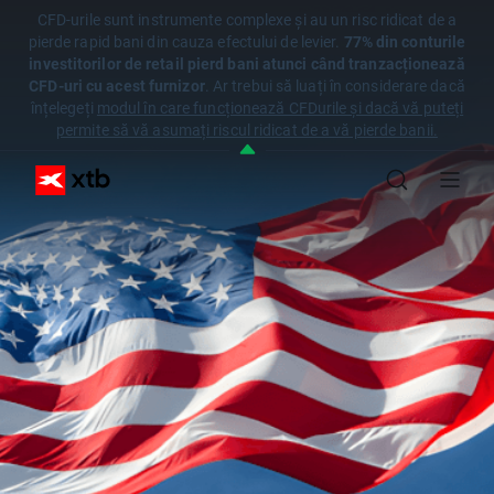
CFD-urile sunt instrumente complexe și au un risc ridicat de a
pierde rapid bani din cauza efectului de levier.
77% din conturile
investitorilor de retail pierd bani atunci când tranzacționează
CFD-uri cu acest furnizor
. Ar trebui să luați în considerare dacă
înțelegeți
modul în care funcționează CFDurile și dacă vă puteți
permite să vă asumați riscul ridicat de a vă pierde banii.