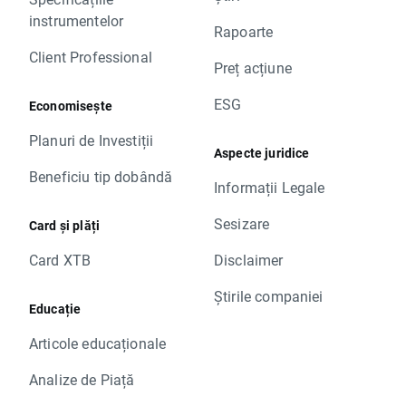
instrumentelor
Rapoarte
Client Professional
Preț acțiune
ESG
Economisește
Planuri de Investiții
Aspecte juridice
Beneficiu tip dobândă
Informații Legale
Sesizare
Card și plăți
Card XTB
Disclaimer
Știrile companiei
Educație
Articole educaționale
Analize de Piață