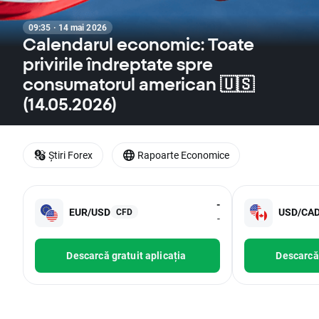
09:35 · 14 mai 2026
Calendarul economic: Toate
privirile îndreptate spre
consumatorul american 🇺🇸
(14.05.2026)
Știri Forex
Rapoarte Economice
-
EUR/USD
USD/CA
CFD
-
Descarcă gratuit aplicația
Descarcă 