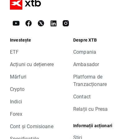
Investește
Despre XTB
ETF
Compania
Acțiuni cu dețienere
Ambasador
Mărfuri
Platforma de
Tranzacționare
Crypto
Contact
Indici
Relații cu Presa
Forex
Informații acționari
Cont și Comisioane
Știri
Specificațiile