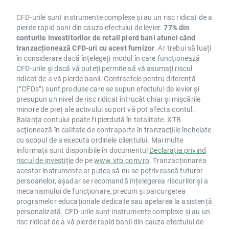
CFD-urile sunt instrumente complexe și au un risc ridicat de a
pierde rapid bani din cauza efectului de levier.
77% din
conturile investitorilor de retail pierd bani atunci când
tranzacționează CFD-uri cu acest furnizor
. Ar trebui să luați
în considerare dacă înțelegeți modul în care funcționează
CFD-urile și dacă vă puteți permite să vă asumați riscul
ridicat de a vă pierde banii. Contractele pentru diferență
(”CFDs”) sunt produse care se supun efectului de levier și
presupun un nivel de risc ridicat întrucât chiar și mișcările
minore de preț ale activului suport vă pot afecta contul.
Balanța contului poate fi pierdută în totalitate. XTB
acţionează în calitate de contraparte în tranzacţiile încheiate
cu scopul de a executa ordinele clientului. Mai multe
informații sunt disponibile în documentul
Declarația privind
riscul de investiție
de pe
www.xtb.com/ro
. Tranzacționarea
acestor instrumente ar putea să nu se potrivească tuturor
persoanelor, așadar se recomandă înțelegerea riscurilor și a
mecanismului de funcționare, precum și parcurgerea
programelor educaționale dedicate sau apelarea la asistență
personalizată. CFD-urile sunt instrumente complexe și au un
risc ridicat de a vă pierde rapid banii din cauza efectului de