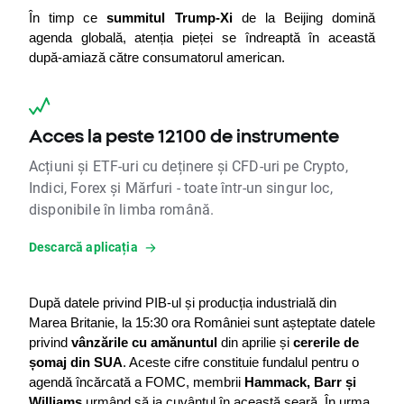
În timp ce 
summitul Trump-Xi
 de la Beijing domină 
agenda globală, atenția pieței se îndreaptă în această 
după-amiază către consumatorul american.
Acces la peste 12100 de instrumente
Acțiuni și ETF-uri cu deținere și CFD-uri pe Crypto,
Indici, Forex și Mărfuri - toate într-un singur loc,
disponibile în limba română.
Descarcă aplicația
După datele privind PIB-ul și producția industrială din 
Marea Britanie, la 15:30 ora României sunt așteptate datele 
privind 
vânzările cu amănuntul
 din aprilie și 
cererile de 
șomaj din SUA
. Aceste cifre constituie fundalul pentru o 
agendă încărcată a FOMC, membrii 
Hammack, Barr și 
Williams
 urmând să ia cuvântul în această seară. În urma 