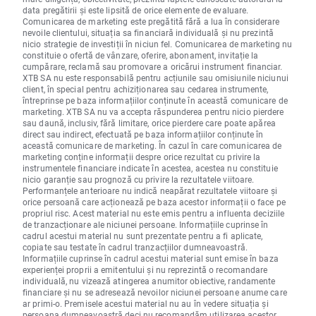
data pregătirii și este lipsită de orice elemente de evaluare.
Comunicarea de marketing este pregătită fără a lua în considerare
nevoile clientului, situația sa financiară individuală și nu prezintă
nicio strategie de investiții în niciun fel. Comunicarea de marketing nu
constituie o ofertă de vânzare, oferire, abonament, invitație la
cumpărare, reclamă sau promovare a oricărui instrument financiar.
XTB SA nu este responsabilă pentru acțiunile sau omisiunile niciunui
client, în special pentru achiziționarea sau cedarea instrumente,
întreprinse pe baza informațiilor conținute în această comunicare de
marketing. XTB SA nu va accepta răspunderea pentru nicio pierdere
sau daună, inclusiv, fără limitare, orice pierdere care poate apărea
direct sau indirect, efectuată pe baza informațiilor conținute în
această comunicare de marketing. În cazul în care comunicarea de
marketing conține informații despre orice rezultat cu privire la
instrumentele financiare indicate în acestea, acestea nu constituie
nicio garanție sau prognoză cu privire la rezultatele viitoare.
Performanțele anterioare nu indică neapărat rezultatele viitoare și
orice persoană care acționează pe baza acestor informații o face pe
propriul risc. Acest material nu este emis pentru a influenta deciziile
de tranzacționare ale niciunei persoane. Informațiile cuprinse în
cadrul acestui material nu sunt prezentate pentru a fi aplicate,
copiate sau testate în cadrul tranzacțiilor dumneavoastră.
Informațiile cuprinse în cadrul acestui material sunt emise în baza
experienței proprii a emitentului și nu reprezintă o recomandare
individuală, nu vizează atingerea anumitor obiective, randamente
financiare și nu se adresează nevoilor niciunei persoane anume care
ar primi-o. Premisele acestui material nu au în vedere situația și
persoana dumneavoastră deci nu recomandăm utilizarea acestor