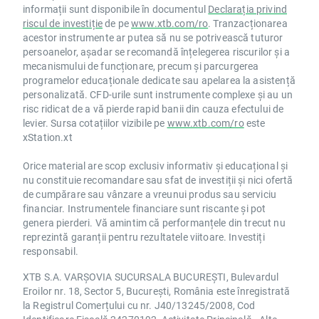
informații sunt disponibile în documentul
Declarația privind
riscul de investiție
de pe
www.xtb.com/ro
. Tranzacționarea
acestor instrumente ar putea să nu se potrivească tuturor
persoanelor, așadar se recomandă înțelegerea riscurilor și a
mecanismului de funcționare, precum și parcurgerea
programelor educaționale dedicate sau apelarea la asistență
personalizată. CFD-urile sunt instrumente complexe și au un
risc ridicat de a vă pierde rapid banii din cauza efectului de
levier. Sursa cotațiilor vizibile pe
www.xtb.com/ro
este
xStation.xt
Orice material are scop exclusiv informativ și educațional și
nu constituie recomandare sau sfat de investiții și nici ofertă
de cumpărare sau vânzare a vreunui produs sau serviciu
financiar. Instrumentele financiare sunt riscante și pot
genera pierderi. Vă amintim că performanțele din trecut nu
reprezintă garanții pentru rezultatele viitoare. Investiți
responsabil.
XTB S.A. VARȘOVIA SUCURSALA BUCUREȘTI, Bulevardul
Eroilor nr. 18, Sector 5, București, România este înregistrată
la Registrul Comerțului cu nr. J40/13245/2008, Cod