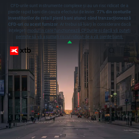
CFD-urile sunt instrumente complexe și au un risc ridicat de a
pierde rapid bani din cauza efectului de levier.
77% din conturile
investitorilor de retail pierd bani atunci când tranzacționează
CFD-uri cu acest furnizor
. Ar trebui să luați în considerare dacă
înțelegeți
modul în care funcționează CFDurile și dacă vă puteți
permite să vă asumați riscul ridicat de a vă pierde banii.