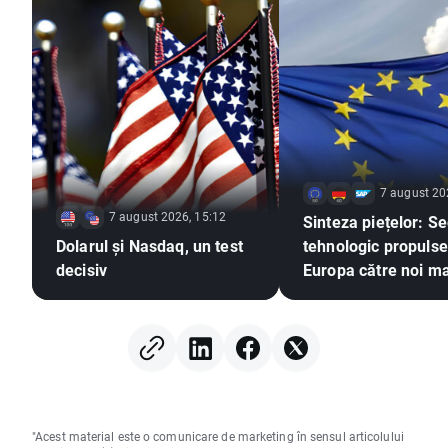
7 august 20
7 august 2026, 15:12
Sinteza piețelor: Se
Dolarul și Nasdaq, un test
tehnologic propuls
decisiv
Europa către noi m
istorice! Metalele c
să avanseze, în ciu
stagnării dolarului
american (07.08.20
"Acest material este o comunicare de marketing în sensul articolului