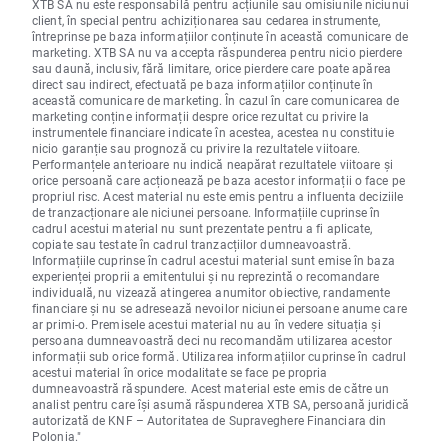
XTB SA nu este responsabilă pentru acțiunile sau omisiunile niciunui
client, în special pentru achiziționarea sau cedarea instrumente,
întreprinse pe baza informațiilor conținute în această comunicare de
marketing. XTB SA nu va accepta răspunderea pentru nicio pierdere
sau daună, inclusiv, fără limitare, orice pierdere care poate apărea
direct sau indirect, efectuată pe baza informațiilor conținute în
această comunicare de marketing. În cazul în care comunicarea de
marketing conține informații despre orice rezultat cu privire la
instrumentele financiare indicate în acestea, acestea nu constituie
nicio garanție sau prognoză cu privire la rezultatele viitoare.
Performanțele anterioare nu indică neapărat rezultatele viitoare și
orice persoană care acționează pe baza acestor informații o face pe
propriul risc. Acest material nu este emis pentru a influenta deciziile
de tranzacționare ale niciunei persoane. Informațiile cuprinse în
cadrul acestui material nu sunt prezentate pentru a fi aplicate,
copiate sau testate în cadrul tranzacțiilor dumneavoastră.
Informațiile cuprinse în cadrul acestui material sunt emise în baza
experienței proprii a emitentului și nu reprezintă o recomandare
individuală, nu vizează atingerea anumitor obiective, randamente
financiare și nu se adresează nevoilor niciunei persoane anume care
ar primi-o. Premisele acestui material nu au în vedere situația și
persoana dumneavoastră deci nu recomandăm utilizarea acestor
informații sub orice formă. Utilizarea informațiilor cuprinse în cadrul
acestui material în orice modalitate se face pe propria
dumneavoastră răspundere. Acest material este emis de către un
analist pentru care își asumă răspunderea XTB SA, persoană juridică
autorizată de KNF – Autoritatea de Supraveghere Financiara din
Polonia."