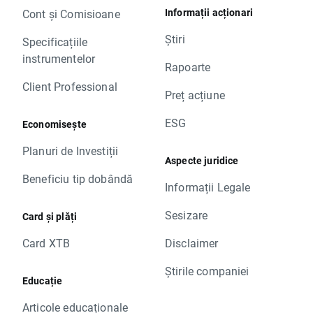
Informații acționari
Cont și Comisioane
Știri
Specificațiile
instrumentelor
Rapoarte
Client Professional
Preț acțiune
ESG
Economisește
Planuri de Investiții
Aspecte juridice
Beneficiu tip dobândă
Informații Legale
Sesizare
Card și plăți
Card XTB
Disclaimer
Știrile companiei
Educație
Articole educaționale