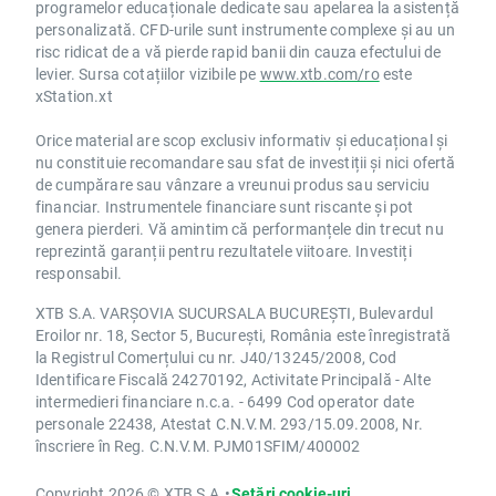
programelor educaționale dedicate sau apelarea la asistență
personalizată. CFD-urile sunt instrumente complexe și au un
risc ridicat de a vă pierde rapid banii din cauza efectului de
levier. Sursa cotațiilor vizibile pe
www.xtb.com/ro
este
xStation.xt
Orice material are scop exclusiv informativ și educațional și
nu constituie recomandare sau sfat de investiții și nici ofertă
de cumpărare sau vânzare a vreunui produs sau serviciu
financiar. Instrumentele financiare sunt riscante și pot
genera pierderi. Vă amintim că performanțele din trecut nu
reprezintă garanții pentru rezultatele viitoare. Investiți
responsabil.
XTB S.A. VARȘOVIA SUCURSALA BUCUREȘTI, Bulevardul
Eroilor nr. 18, Sector 5, București, România este înregistrată
la Registrul Comerțului cu nr. J40/13245/2008, Cod
Identificare Fiscală 24270192, Activitate Principală - Alte
intermedieri financiare n.c.a. - 6499 Cod operator date
personale 22438, Atestat C.N.V.M. 293/15.09.2008, Nr.
înscriere în Reg. C.N.V.M. PJM01SFIM/400002
Copyright 2026 © XTB S.A.
•
Setări cookie-uri