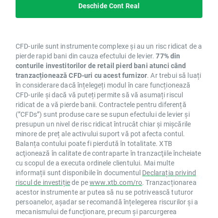
Deschide Cont Real
CFD-urile sunt instrumente complexe și au un risc ridicat de a
pierde rapid bani din cauza efectului de levier.
77% din
conturile investitorilor de retail pierd bani atunci când
tranzacționează CFD-uri cu acest furnizor
. Ar trebui să luați
în considerare dacă înțelegeți modul în care funcționează
CFD-urile și dacă vă puteți permite să vă asumați riscul
ridicat de a vă pierde banii. Contractele pentru diferență
(”CFDs”) sunt produse care se supun efectului de levier și
presupun un nivel de risc ridicat întrucât chiar și mișcările
minore de preț ale activului suport vă pot afecta contul.
Balanța contului poate fi pierdută în totalitate. XTB
acţionează în calitate de contraparte în tranzacţiile încheiate
cu scopul de a executa ordinele clientului. Mai multe
informații sunt disponibile în documentul
Declarația privind
riscul de investiție
de pe
www.xtb.com/ro
. Tranzacționarea
acestor instrumente ar putea să nu se potrivească tuturor
persoanelor, așadar se recomandă înțelegerea riscurilor și a
mecanismului de funcționare, precum și parcurgerea