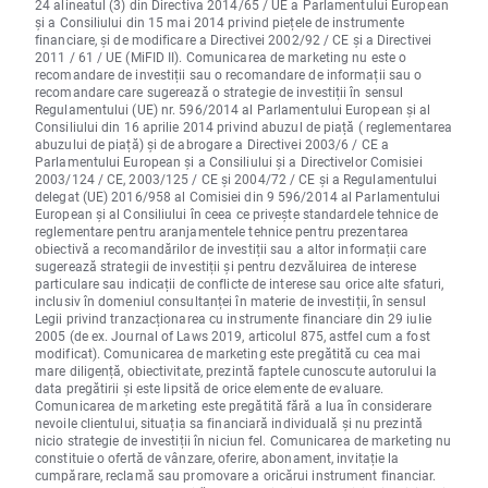
24 alineatul (3) din Directiva 2014/65 / UE a Parlamentului European
și a Consiliului din 15 mai 2014 privind piețele de instrumente
financiare, și de modificare a Directivei 2002/92 / CE și a Directivei
2011 / 61 / UE (MiFID II). Comunicarea de marketing nu este o
recomandare de investiții sau o recomandare de informații sau o
recomandare care sugerează o strategie de investiții în sensul
Regulamentului (UE) nr. 596/2014 al Parlamentului European și al
Consiliului din 16 aprilie 2014 privind abuzul de piață ( reglementarea
abuzului de piață) și de abrogare a Directivei 2003/6 / CE a
Parlamentului European și a Consiliului și a Directivelor Comisiei
2003/124 / CE, 2003/125 / CE și 2004/72 / CE și a Regulamentului
delegat (UE) 2016/958 al Comisiei din 9 596/2014 al Parlamentului
European și al Consiliului în ceea ce privește standardele tehnice de
reglementare pentru aranjamentele tehnice pentru prezentarea
obiectivă a recomandărilor de investiții sau a altor informații care
sugerează strategii de investiții și pentru dezvăluirea de interese
particulare sau indicații de conflicte de interese sau orice alte sfaturi,
inclusiv în domeniul consultanței în materie de investiții, în sensul
Legii privind tranzacționarea cu instrumente financiare din 29 iulie
2005 (de ex. Journal of Laws 2019, articolul 875, astfel cum a fost
modificat). Comunicarea de marketing este pregătită cu cea mai
mare diligență, obiectivitate, prezintă faptele cunoscute autorului la
data pregătirii și este lipsită de orice elemente de evaluare.
Comunicarea de marketing este pregătită fără a lua în considerare
nevoile clientului, situația sa financiară individuală și nu prezintă
nicio strategie de investiții în niciun fel. Comunicarea de marketing nu
constituie o ofertă de vânzare, oferire, abonament, invitație la
cumpărare, reclamă sau promovare a oricărui instrument financiar.