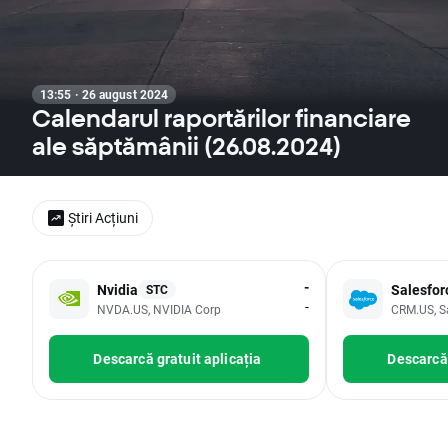
13:55 · 26 august 2024
Calendarul raportărilor financiare
ale săptămânii (26.08.2024)
Știri Acțiuni
-
Nvidia
Salesfor
STC
-
NVDA.US, NVIDIA Corp
CRM.US, S
Descarcă gratuit aplicația
Descarcă 