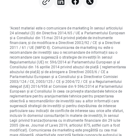
"Acest material este o comunicare de marketing în sensul articolului
24 alineatul (3) din Directiva 2014/65 / UE a Parlamentului European
și a Consiliului din 15 mai 2014 privind piețele de instrumente
financiare, și de modificare a Directivei 2002/92 / CE și a Directivei
2011 / 61 / UE (MiFID II). Comunicarea de marketing nu este o
recomandare de investiții sau o recomandare de informații sau o
recomandare care sugerează o strategie de investiții în sensul
Regulamentului (UE) nr. 596/2014 al Parlamentului European și al
Consiliului din 16 aprilie 2014 privind abuzul de piață ( reglementarea
abuzului de piață) și de abrogare a Directivei 2003/6 / CE a
Parlamentului European și a Consiliului și a Directivelor Comisiei
2003/124 / CE, 2003/125 / CE și 2004/72 / CE și a Regulamentului
delegat (UE) 2016/958 al Comisiei din 9 596/2014 al Parlamentului
European și al Consiliului în ceea ce privește standardele tehnice de
reglementare pentru aranjamentele tehnice pentru prezentarea
obiectivă a recomandărilor de investiții sau a altor informații care
sugerează strategii de investiții și pentru dezvăluirea de interese
particulare sau indicații de conflicte de interese sau orice alte sfaturi,
inclusiv în domeniul consultanței în materie de investiții, în sensul
Legii privind tranzacționarea cu instrumente financiare din 29 iulie
2005 (de ex. Journal of Laws 2019, articolul 875, astfel cum a fost
modificat). Comunicarea de marketing este pregătită cu cea mai
mare diligență, obiectivitate, prezintă faptele cunoscute autorului la