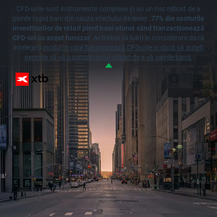
CFD-urile sunt instrumente complexe și au un risc ridicat de a
pierde rapid bani din cauza efectului de levier.
77% din conturile
investitorilor de retail pierd bani atunci când tranzacționează
CFD-uri cu acest furnizor
. Ar trebui să luați în considerare dacă
înțelegeți
modul în care funcționează CFDurile și dacă vă puteți
permite să vă asumați riscul ridicat de a vă pierde banii.