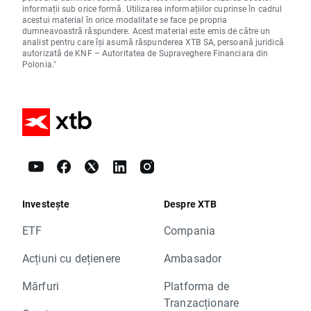
informații sub orice formă. Utilizarea informațiilor cuprinse în cadrul
acestui material în orice modalitate se face pe propria
dumneavoastră răspundere. Acest material este emis de către un
analist pentru care își asumă răspunderea XTB SA, persoană juridică
autorizată de KNF – Autoritatea de Supraveghere Financiara din
Polonia."
Investește
Despre XTB
ETF
Compania
Acțiuni cu dețienere
Ambasador
Mărfuri
Platforma de
Tranzacționare