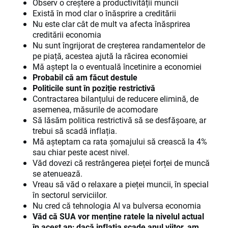
Observ o creștere a productivității muncii
Există în mod clar o înăsprire a creditării
Nu este clar cât de mult va afecta înăsprirea
creditării economia
Nu sunt îngrijorat de creșterea randamentelor de
pe piață, acestea ajută la răcirea economiei
Mă aștept la o eventuală încetinire a economiei
Probabil că am făcut destule
Politicile sunt în poziție restrictivă
Contractarea bilanțului de reducere elimină, de
asemenea, măsurile de acomodare
Să lăsăm politica restrictivă să se desfășoare, ar
trebui să scadă inflația.
Mă așteptam ca rata șomajului să crească la 4%
sau chiar peste acest nivel.
Văd dovezi că restrângerea pieței forței de muncă
se atenuează.
Vreau să văd o relaxare a pieței muncii, în special
în sectorul serviciilor.
Nu cred că tehnologia AI va bulversa economia
Văd că SUA vor menține ratele la nivelul actual
în acest an; dacă inflația scade anul viitor, am