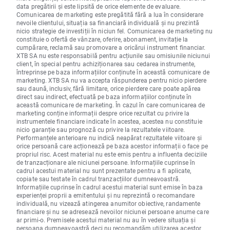
data pregătirii și este lipsită de orice elemente de evaluare.
Comunicarea de marketing este pregătită fără a lua în considerare
nevoile clientului, situația sa financiară individuală și nu prezintă
nicio strategie de investiții în niciun fel. Comunicarea de marketing nu
constituie o ofertă de vânzare, oferire, abonament, invitație la
cumpărare, reclamă sau promovare a oricărui instrument financiar.
XTB SA nu este responsabilă pentru acțiunile sau omisiunile niciunui
client, în special pentru achiziționarea sau cedarea instrumente,
întreprinse pe baza informațiilor conținute în această comunicare de
marketing. XTB SA nu va accepta răspunderea pentru nicio pierdere
sau daună, inclusiv, fără limitare, orice pierdere care poate apărea
direct sau indirect, efectuată pe baza informațiilor conținute în
această comunicare de marketing. În cazul în care comunicarea de
marketing conține informații despre orice rezultat cu privire la
instrumentele financiare indicate în acestea, acestea nu constituie
nicio garanție sau prognoză cu privire la rezultatele viitoare.
Performanțele anterioare nu indică neapărat rezultatele viitoare și
orice persoană care acționează pe baza acestor informații o face pe
propriul risc. Acest material nu este emis pentru a influenta deciziile
de tranzacționare ale niciunei persoane. Informațiile cuprinse în
cadrul acestui material nu sunt prezentate pentru a fi aplicate,
copiate sau testate în cadrul tranzacțiilor dumneavoastră.
Informațiile cuprinse în cadrul acestui material sunt emise în baza
experienței proprii a emitentului și nu reprezintă o recomandare
individuală, nu vizează atingerea anumitor obiective, randamente
financiare și nu se adresează nevoilor niciunei persoane anume care
ar primi-o. Premisele acestui material nu au în vedere situația și
persoana dumneavoastră deci nu recomandăm utilizarea acestor