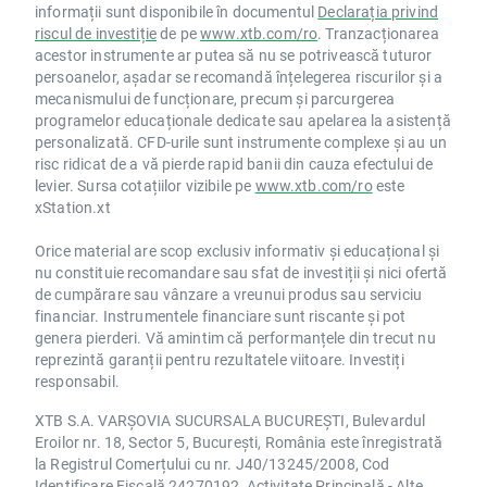
informații sunt disponibile în documentul
Declarația privind
riscul de investiție
de pe
www.xtb.com/ro
. Tranzacționarea
acestor instrumente ar putea să nu se potrivească tuturor
persoanelor, așadar se recomandă înțelegerea riscurilor și a
mecanismului de funcționare, precum și parcurgerea
programelor educaționale dedicate sau apelarea la asistență
personalizată. CFD-urile sunt instrumente complexe și au un
risc ridicat de a vă pierde rapid banii din cauza efectului de
levier. Sursa cotațiilor vizibile pe
www.xtb.com/ro
este
xStation.xt
Orice material are scop exclusiv informativ și educațional și
nu constituie recomandare sau sfat de investiții și nici ofertă
de cumpărare sau vânzare a vreunui produs sau serviciu
financiar. Instrumentele financiare sunt riscante și pot
genera pierderi. Vă amintim că performanțele din trecut nu
reprezintă garanții pentru rezultatele viitoare. Investiți
responsabil.
XTB S.A. VARȘOVIA SUCURSALA BUCUREȘTI, Bulevardul
Eroilor nr. 18, Sector 5, București, România este înregistrată
la Registrul Comerțului cu nr. J40/13245/2008, Cod
Identificare Fiscală 24270192, Activitate Principală - Alte