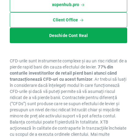
xopenhub.pro
Client Office
Deschide Cont Real
CFD-urile sunt instrumente complexe și au un risc ridicat de a
pierde rapid bani din cauza efectului de levier.
77% din
conturile investitorilor de retail pierd bani atunci când
tranzacționează CFD-uri cu acest furnizor
. Ar trebui să luați
în considerare dacă înțelegeți modul în care funcționează
CFD-urile și dacă vă puteți permite să vă asumați riscul
ridicat de a vă pierde banii. Contractele pentru diferență
(”CFDs”) sunt produse care se supun efectului de levier și
presupun un nivel de risc ridicat întrucât chiar și mișcările
minore de preț ale activului suport vă pot afecta contul.
Balanța contului poate fi pierdută în totalitate. XTB
acţionează în calitate de contraparte în tranzacţiile încheiate
cu scopul de a executa ordinele clientului. Mai multe