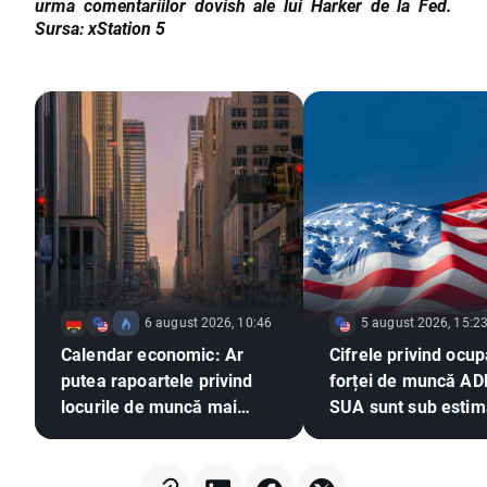
urma comentariilor dovish ale lui Harker de la Fed.
Sursa: xStation 5
6 august 2026, 10:46
5 august 2026, 15:2
Calendar economic: Ar
Cifrele privind ocu
putea rapoartele privind
forței de muncă AD
locurile de muncă mai
SUA sunt sub estimă
slabe să exercite presiuni
EURUSD își extinde
asupra Fed pentru o
câștigurile 📈
majorare a ratei dobânzii?