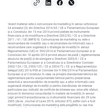
"Acest material este o comunicare de marketing în sensul articolului
24 alineatul (3) din Directiva 2014/65 / UE a Parlamentului European
și a Consiliului din 15 mai 2014 privind piețele de instrumente
financiare, și de modificare a Directivei 2002/92 / CE și a Directivei
2011 / 61 / UE (MiFID II). Comunicarea de marketing nu este o
recomandare de investiții sau o recomandare de informații sau o
recomandare care sugerează o strategie de investiții în sensul
Regulamentului (UE) nr. 596/2014 al Parlamentului European și al
Consiliului din 16 aprilie 2014 privind abuzul de piață ( reglementarea
abuzului de piață) și de abrogare a Directivei 2003/6 / CE a
Parlamentului European și a Consiliului și a Directivelor Comisiei
2003/124 / CE, 2003/125 / CE și 2004/72 / CE și a Regulamentului
delegat (UE) 2016/958 al Comisiei din 9 596/2014 al Parlamentului
European și al Consiliului în ceea ce privește standardele tehnice de
reglementare pentru aranjamentele tehnice pentru prezentarea
obiectivă a recomandărilor de investiții sau a altor informații care
sugerează strategii de investiții și pentru dezvăluirea de interese
particulare sau indicații de conflicte de interese sau orice alte sfaturi,
inclusiv în domeniul consultanței în materie de investiții, în sensul
Legii privind tranzacționarea cu instrumente financiare din 29 iulie
2005 (de ex. Journal of Laws 2019, articolul 875, astfel cum a fost
modificat). Comunicarea de marketing este pregătită cu cea mai