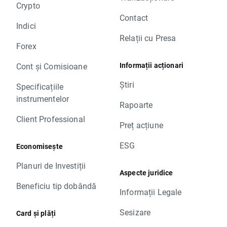
Crypto
Contact
Indici
Relații cu Presa
Forex
Informații acționari
Cont și Comisioane
Știri
Specificațiile
instrumentelor
Rapoarte
Client Professional
Preț acțiune
ESG
Economisește
Planuri de Investiții
Aspecte juridice
Beneficiu tip dobândă
Informații Legale
Sesizare
Card și plăți