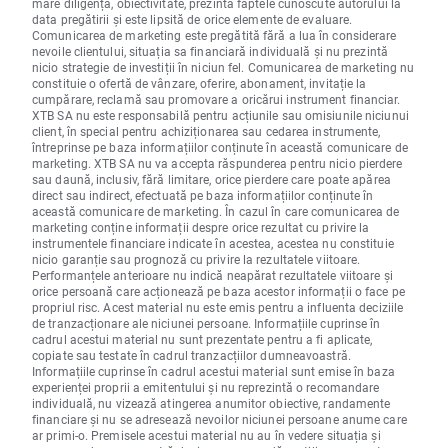
mare diligență, obiectivitate, prezintă faptele cunoscute autorului la
data pregătirii și este lipsită de orice elemente de evaluare.
Comunicarea de marketing este pregătită fără a lua în considerare
nevoile clientului, situația sa financiară individuală și nu prezintă
nicio strategie de investiții în niciun fel. Comunicarea de marketing nu
constituie o ofertă de vânzare, oferire, abonament, invitație la
cumpărare, reclamă sau promovare a oricărui instrument financiar.
XTB SA nu este responsabilă pentru acțiunile sau omisiunile niciunui
client, în special pentru achiziționarea sau cedarea instrumente,
întreprinse pe baza informațiilor conținute în această comunicare de
marketing. XTB SA nu va accepta răspunderea pentru nicio pierdere
sau daună, inclusiv, fără limitare, orice pierdere care poate apărea
direct sau indirect, efectuată pe baza informațiilor conținute în
această comunicare de marketing. În cazul în care comunicarea de
marketing conține informații despre orice rezultat cu privire la
instrumentele financiare indicate în acestea, acestea nu constituie
nicio garanție sau prognoză cu privire la rezultatele viitoare.
Performanțele anterioare nu indică neapărat rezultatele viitoare și
orice persoană care acționează pe baza acestor informații o face pe
propriul risc. Acest material nu este emis pentru a influenta deciziile
de tranzacționare ale niciunei persoane. Informațiile cuprinse în
cadrul acestui material nu sunt prezentate pentru a fi aplicate,
copiate sau testate în cadrul tranzacțiilor dumneavoastră.
Informațiile cuprinse în cadrul acestui material sunt emise în baza
experienței proprii a emitentului și nu reprezintă o recomandare
individuală, nu vizează atingerea anumitor obiective, randamente
financiare și nu se adresează nevoilor niciunei persoane anume care
ar primi-o. Premisele acestui material nu au în vedere situația și