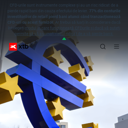
CFD-urile sunt instrumente complexe și au un risc ridicat de a
pierde rapid bani din cauza efectului de levier.
77% din conturile
investitorilor de retail pierd bani atunci când tranzacționează
CFD-uri cu acest furnizor
. Ar trebui să luați în considerare dacă
înțelegeți
modul în care funcționează CFDurile și dacă vă puteți
permite să vă asumați riscul ridicat de a vă pierde banii.