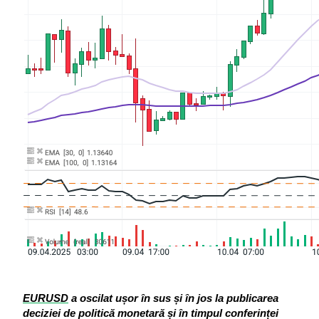
EURUSD
 a oscilat ușor în sus și în jos la publicarea 
deciziei de politică monetară și în timpul conferinței 