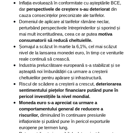
Inflația evoluează în conformitate cu așteptările BCE, 
dar 
perspectivele de creștere s-au deteriorat
 din 
cauza consecințelor preconizate ale tarifelor.
Domeniul de aplicare al tarifelor rămâne neclar, 
perturbând perspectivele întreprinderilor și sporind și 
mai mult incertitudinea, ceea ce ar putea 
motiva 
consumatorii să reducă cheltuielile.
Șomajul a scăzut în martie la 6,1%, cel mai scăzut 
nivel de la lansarea monedei euro, în timp ce veniturile 
reale continuă să crească.
Industria prelucrătoare europeană s-a stabilizat și se 
așteaptă noi îmbunătățiri ca urmare a creșterii 
cheltuielilor pentru apărare și infrastructură.
Riscul de scădere a creșterii a crescut, 
deteriorarea 
sentimentului piețelor financiare putând pune în 
pericol investițiile la nivel mondial.
Moneda euro s-a apreciat ca urmare a 
comportamentului general de reducere a 
riscurilor, 
diminuând în continuare presiunile 
inflaționiste și putând pune în pericol exporturile 
europene pe termen lung.