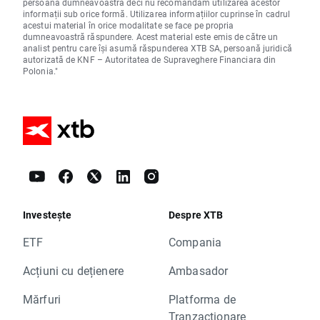
persoana dumneavoastră deci nu recomandăm utilizarea acestor
informații sub orice formă. Utilizarea informațiilor cuprinse în cadrul
acestui material în orice modalitate se face pe propria
dumneavoastră răspundere. Acest material este emis de către un
analist pentru care își asumă răspunderea XTB SA, persoană juridică
autorizată de KNF – Autoritatea de Supraveghere Financiara din
Polonia."
Investește
Despre XTB
ETF
Compania
Acțiuni cu dețienere
Ambasador
Mărfuri
Platforma de
Tranzacționare