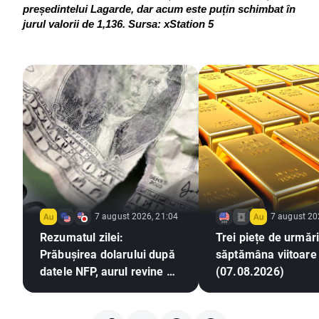
președintelui Lagarde, dar acum este puțin schimbat în 
jurul valorii de 1,136.
Sursa: xStation 5
7 august 2026, 21:04
7 august 20
Rezumatul zilei:
Trei piețe de urmări
Prăbușirea dolarului după
săptămâna viitoare
datele NFP, aurul revine pe
(07.08.2026)
un trend ascendent