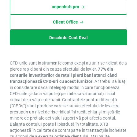
xopenhub.pro
Client Office
Deschide Cont Real
CFD-urile sunt instrumente complexe și au un risc ridicat de a
pierde rapid bani din cauza efectului de levier.
77% din
conturile investitorilor de retail pierd bani atunci când
tranzacționează CFD-uri cu acest furnizor
. Ar trebui să luați
în considerare dacă înțelegeți modul în care funcționează
CFD-urile și dacă vă puteți permite să vă asumați riscul
ridicat de a vă pierde banii. Contractele pentru diferență
(”CFDs”) sunt produse care se supun efectului de levier și
presupun un nivel de risc ridicat întrucât chiar și mișcările
minore de preț ale activului suport vă pot afecta contul.
Balanța contului poate fi pierdută în totalitate. XTB
acţionează în calitate de contraparte în tranzacţiile încheiate
cu scopul de a executa ordinele clientului. Mai multe