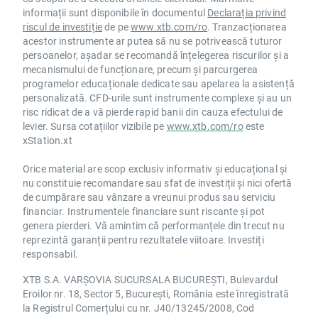
informații sunt disponibile în documentul
Declarația privind
riscul de investiție
de pe
www.xtb.com/ro
. Tranzacționarea
acestor instrumente ar putea să nu se potrivească tuturor
persoanelor, așadar se recomandă înțelegerea riscurilor și a
mecanismului de funcționare, precum și parcurgerea
programelor educaționale dedicate sau apelarea la asistență
personalizată. CFD-urile sunt instrumente complexe și au un
risc ridicat de a vă pierde rapid banii din cauza efectului de
levier. Sursa cotațiilor vizibile pe
www.xtb.com/ro
este
xStation.xt
Orice material are scop exclusiv informativ și educațional și
nu constituie recomandare sau sfat de investiții și nici ofertă
de cumpărare sau vânzare a vreunui produs sau serviciu
financiar. Instrumentele financiare sunt riscante și pot
genera pierderi. Vă amintim că performanțele din trecut nu
reprezintă garanții pentru rezultatele viitoare. Investiți
responsabil.
XTB S.A. VARȘOVIA SUCURSALA BUCUREȘTI, Bulevardul
Eroilor nr. 18, Sector 5, București, România este înregistrată
la Registrul Comerțului cu nr. J40/13245/2008, Cod