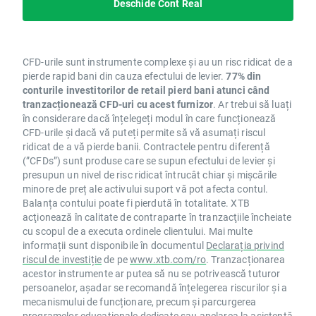
Deschide Cont Real
CFD-urile sunt instrumente complexe și au un risc ridicat de a
pierde rapid bani din cauza efectului de levier.
77% din
conturile investitorilor de retail pierd bani atunci când
tranzacționează CFD-uri cu acest furnizor
. Ar trebui să luați
în considerare dacă înțelegeți modul în care funcționează
CFD-urile și dacă vă puteți permite să vă asumați riscul
ridicat de a vă pierde banii. Contractele pentru diferență
(”CFDs”) sunt produse care se supun efectului de levier și
presupun un nivel de risc ridicat întrucât chiar și mișcările
minore de preț ale activului suport vă pot afecta contul.
Balanța contului poate fi pierdută în totalitate. XTB
acţionează în calitate de contraparte în tranzacţiile încheiate
cu scopul de a executa ordinele clientului. Mai multe
informații sunt disponibile în documentul
Declarația privind
riscul de investiție
de pe
www.xtb.com/ro
. Tranzacționarea
acestor instrumente ar putea să nu se potrivească tuturor
persoanelor, așadar se recomandă înțelegerea riscurilor și a
mecanismului de funcționare, precum și parcurgerea
programelor educaționale dedicate sau apelarea la asistență