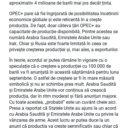
aproximativ 4 milioane de barili mai jos decât ținta.
OPEC+ pare să fie îngrijorată de posibilitatea încetinirii
economice globale și este reticentă în a crește
producția. De fapt, doar câteva țări OPEC+ au
capacitate de producție disponibilă. Printre acestea se
numără Arabia Saudită, Emiratele Arabe Unite sau
Irak. Chiar și Rusia este foarte limitată în ceea ce
privește creșterea producției și, mai ales, a exporturilor.
În teorie, acordul ar putea rămâne în vigoare cu o
speculație că o creștere a producției cu 100.000 de
barili va fi anunțată în această săptămână pentru luna
septembrie. O astfel de creștere ar fi în mare măsură
simbolică și nu ar schimba prea mult. Arabia Saudită
și Emiratele Arabe Unite vor continua să crească
producția, dar în ritm moderat și fără anunțuri majore.
Cu toate acestea, „probabil” este un cuvânt cheie aici.
Presa a raportat că Statele Unite au ajuns la un acord
cu Arabia Saudită și Emiratele Arabe Unite cu privire la
vânzarea de arme. Acest lucru ar putea duce la un
anunț că producția va crește semnificativ sau chiar că