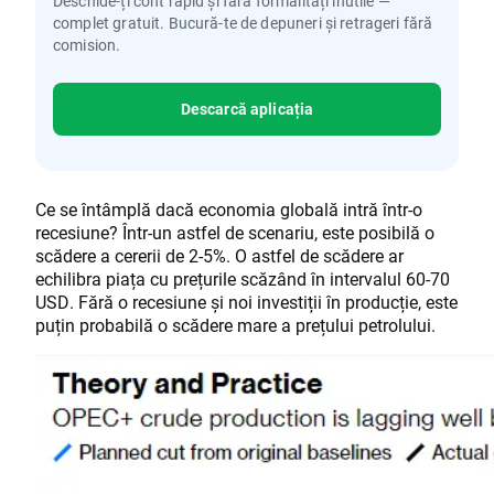
Deschide-ți cont rapid și fără formalități inutile —
complet gratuit. Bucură-te de depuneri și retrageri fără
comision.
Descarcă aplicația
Ce se întâmplă dacă economia globală intră într-o
recesiune? Într-un astfel de scenariu, este posibilă o
scădere a cererii de 2-5%. O astfel de scădere ar
echilibra piața cu prețurile scăzând în intervalul 60-70
USD. Fără o recesiune și noi investiții în producție, este
puțin probabilă o scădere mare a prețului petrolului.