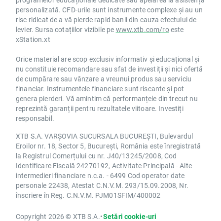
personalizată. CFD-urile sunt instrumente complexe și au un
risc ridicat de a vă pierde rapid banii din cauza efectului de
levier. Sursa cotațiilor vizibile pe
www.xtb.com/ro
este
xStation.xt
Orice material are scop exclusiv informativ și educațional și
nu constituie recomandare sau sfat de investiții și nici ofertă
de cumpărare sau vânzare a vreunui produs sau serviciu
financiar. Instrumentele financiare sunt riscante și pot
genera pierderi. Vă amintim că performanțele din trecut nu
reprezintă garanții pentru rezultatele viitoare. Investiți
responsabil.
XTB S.A. VARȘOVIA SUCURSALA BUCUREȘTI, Bulevardul
Eroilor nr. 18, Sector 5, București, România este înregistrată
la Registrul Comerțului cu nr. J40/13245/2008, Cod
Identificare Fiscală 24270192, Activitate Principală - Alte
intermedieri financiare n.c.a. - 6499 Cod operator date
personale 22438, Atestat C.N.V.M. 293/15.09.2008, Nr.
înscriere în Reg. C.N.V.M. PJM01SFIM/400002
Copyright 2026 © XTB S.A.
•
Setări cookie-uri