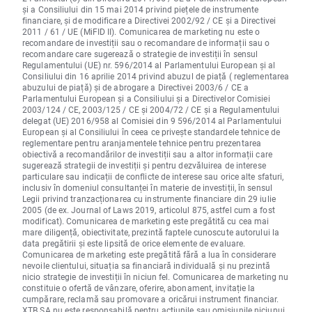
și a Consiliului din 15 mai 2014 privind piețele de instrumente
financiare, și de modificare a Directivei 2002/92 / CE și a Directivei
2011 / 61 / UE (MiFID II). Comunicarea de marketing nu este o
recomandare de investiții sau o recomandare de informații sau o
recomandare care sugerează o strategie de investiții în sensul
Regulamentului (UE) nr. 596/2014 al Parlamentului European și al
Consiliului din 16 aprilie 2014 privind abuzul de piață ( reglementarea
abuzului de piață) și de abrogare a Directivei 2003/6 / CE a
Parlamentului European și a Consiliului și a Directivelor Comisiei
2003/124 / CE, 2003/125 / CE și 2004/72 / CE și a Regulamentului
delegat (UE) 2016/958 al Comisiei din 9 596/2014 al Parlamentului
European și al Consiliului în ceea ce privește standardele tehnice de
reglementare pentru aranjamentele tehnice pentru prezentarea
obiectivă a recomandărilor de investiții sau a altor informații care
sugerează strategii de investiții și pentru dezvăluirea de interese
particulare sau indicații de conflicte de interese sau orice alte sfaturi,
inclusiv în domeniul consultanței în materie de investiții, în sensul
Legii privind tranzacționarea cu instrumente financiare din 29 iulie
2005 (de ex. Journal of Laws 2019, articolul 875, astfel cum a fost
modificat). Comunicarea de marketing este pregătită cu cea mai
mare diligență, obiectivitate, prezintă faptele cunoscute autorului la
data pregătirii și este lipsită de orice elemente de evaluare.
Comunicarea de marketing este pregătită fără a lua în considerare
nevoile clientului, situația sa financiară individuală și nu prezintă
nicio strategie de investiții în niciun fel. Comunicarea de marketing nu
constituie o ofertă de vânzare, oferire, abonament, invitație la
cumpărare, reclamă sau promovare a oricărui instrument financiar.
XTB SA nu este responsabilă pentru acțiunile sau omisiunile niciunui