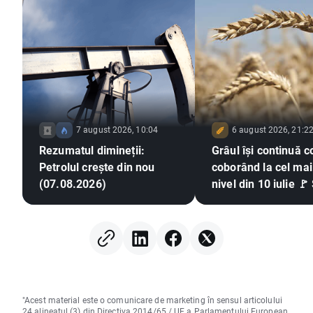
7 august 2026, 10:04
6 august 2026, 21:2
Rezumatul dimineții:
Grâul își continuă c
Petrolul crește din nou
coborând la cel mai
(07.08.2026)
nivel din 10 iulie 🚩
El Niño și Marea Ne
centrul atenției
"Acest material este o comunicare de marketing în sensul articolului
24 alineatul (3) din Directiva 2014/65 / UE a Parlamentului European