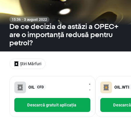
15:36 · 3 august 2022
De ce decizia de astăzi a OPEC+
are o importanță redusă pentru
petrol?
Știri Mărfuri
-
OIL
OIL.WTI
CFD
-
Descarcă gratuit aplicația
Descarcă 