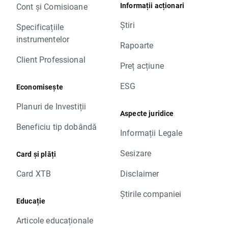
Informații acționari
Cont și Comisioane
Știri
Specificațiile
instrumentelor
Rapoarte
Client Professional
Preț acțiune
ESG
Economisește
Planuri de Investiții
Aspecte juridice
Beneficiu tip dobândă
Informații Legale
Sesizare
Card și plăți
Card XTB
Disclaimer
Știrile companiei
Educație
Articole educaționale