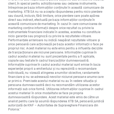
client, în special pentru achiziționarea sau cedarea instrumente,
întreprinse pe baza informațiilor conținute în această comunicare de
marketing. XTB SA nu va accepta răspunderea pentru nicio pierdere
sau daună, inclusiv, fără limitare, orice pierdere care poate apărea
direct sau indirect, efectuată pe baza informațiilor conținute în
această comunicare de marketing. În cazul în care comunicarea de
marketing conține informații despre orice rezultat cu privire la
instrumentele financiare indicate în acestea, acestea nu constituie
nicio garanție sau prognoză cu privire la rezultatele viitoare.
Performanțele anterioare nu indică neapărat rezultatele viitoare și
orice persoană care acționează pe baza acestor informații o face pe
propriul risc. Acest material nu este emis pentru a influenta deciziile
de tranzacționare ale niciunei persoane. Informațiile cuprinse în
cadrul acestui material nu sunt prezentate pentru a fi aplicate,
copiate sau testate în cadrul tranzacțiilor dumneavoastră.
Informațiile cuprinse în cadrul acestui material sunt emise în baza
experienței proprii a emitentului și nu reprezintă o recomandare
individuală, nu vizează atingerea anumitor obiective, randamente
financiare și nu se adresează nevoilor niciunei persoane anume care
ar primi-o. Premisele acestui material nu au în vedere situația și
persoana dumneavoastră deci nu recomandăm utilizarea acestor
informații sub orice formă. Utilizarea informațiilor cuprinse în cadrul
acestui material în orice modalitate se face pe propria
dumneavoastră răspundere. Acest material este emis de către un
analist pentru care își asumă răspunderea XTB SA, persoană juridică
autorizată de KNF – Autoritatea de Supraveghere Financiara din
Polonia."