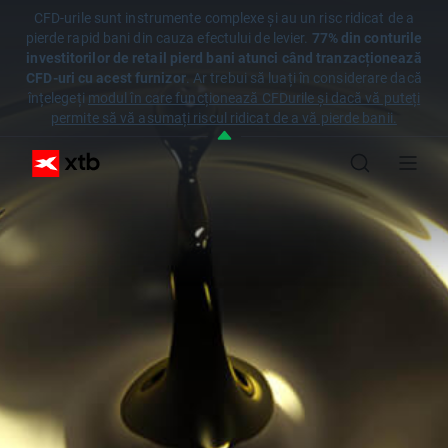
CFD-urile sunt instrumente complexe și au un risc ridicat de a
pierde rapid bani din cauza efectului de levier.
77% din conturile
investitorilor de retail pierd bani atunci când tranzacționează
CFD-uri cu acest furnizor
. Ar trebui să luați în considerare dacă
înțelegeți
modul în care funcționează CFDurile și dacă vă puteți
permite să vă asumați riscul ridicat de a vă pierde banii.