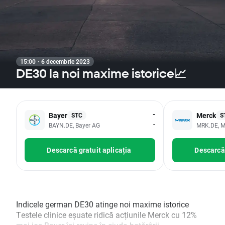
15:00 · 6 decembrie 2023
DE30 la noi maxime istorice📈
-
Bayer
Merck
STC
S
-
BAYN.DE, Bayer AG
MRK.DE, M
Descarcă gratuit aplicația
Descarcă 
Indicele german DE30 atinge noi maxime istorice
Testele clinice eșuate ridică acțiunile Merck cu 12%