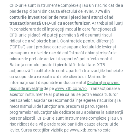
CFD-urile sunt instrumente complexe și au un risc ridicat de a
pierde rapid bani din cauza efectului de levier.
77% din
conturile investitorilor de retail pierd bani atunci când
tranzacționează CFD-uri cu acest furnizor
. Ar trebui să luați
în considerare dacă înțelegeți modul în care funcționează
CFD-urile și dacă vă puteți permite să vă asumați riscul
ridicat de a vă pierde banii. Contractele pentru diferență
(”CFDs”) sunt produse care se supun efectului de levier și
presupun un nivel de risc ridicat întrucât chiar și mișcările
minore de preț ale activului suport vă pot afecta contul.
Balanța contului poate fi pierdută în totalitate. XTB
acţionează în calitate de contraparte în tranzacţiile încheiate
cu scopul de a executa ordinele clientului. Mai multe
informații sunt disponibile în documentul
Declarația privind
riscul de investiție
de pe
www.xtb.com/ro
. Tranzacționarea
acestor instrumente ar putea să nu se potrivească tuturor
persoanelor, așadar se recomandă înțelegerea riscurilor și a
mecanismului de funcționare, precum și parcurgerea
programelor educaționale dedicate sau apelarea la asistență
personalizată. CFD-urile sunt instrumente complexe și au un
risc ridicat de a vă pierde rapid banii din cauza efectului de
levier. Sursa cotațiilor vizibile pe
www.xtb.com/ro
este