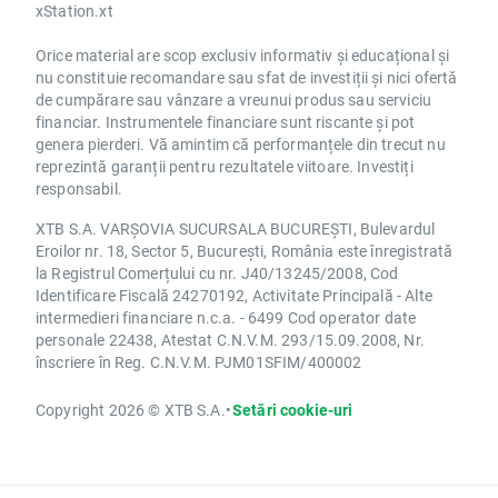
xStation.xt
Orice material are scop exclusiv informativ și educațional și
nu constituie recomandare sau sfat de investiții și nici ofertă
de cumpărare sau vânzare a vreunui produs sau serviciu
financiar. Instrumentele financiare sunt riscante și pot
genera pierderi. Vă amintim că performanțele din trecut nu
reprezintă garanții pentru rezultatele viitoare. Investiți
responsabil.
XTB S.A. VARȘOVIA SUCURSALA BUCUREȘTI, Bulevardul
Eroilor nr. 18, Sector 5, București, România este înregistrată
la Registrul Comerțului cu nr. J40/13245/2008, Cod
Identificare Fiscală 24270192, Activitate Principală - Alte
intermedieri financiare n.c.a. - 6499 Cod operator date
personale 22438, Atestat C.N.V.M. 293/15.09.2008, Nr.
înscriere în Reg. C.N.V.M. PJM01SFIM/400002
Copyright 2026 © XTB S.A.
•
Setări cookie-uri