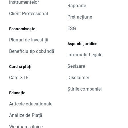
instrumentelor
Rapoarte
Client Professional
Preț acțiune
ESG
Economisește
Planuri de Investiții
Aspecte juridice
Beneficiu tip dobândă
Informații Legale
Sesizare
Card și plăți
Card XTB
Disclaimer
Știrile companiei
Educație
Articole educaționale
Analize de Piață
Webinare zilnice