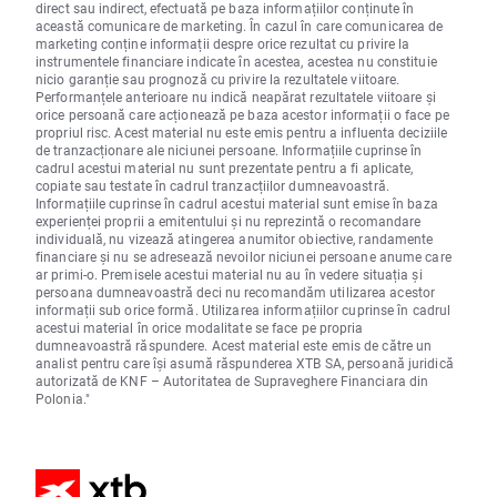
direct sau indirect, efectuată pe baza informațiilor conținute în
această comunicare de marketing. În cazul în care comunicarea de
marketing conține informații despre orice rezultat cu privire la
instrumentele financiare indicate în acestea, acestea nu constituie
nicio garanție sau prognoză cu privire la rezultatele viitoare.
Performanțele anterioare nu indică neapărat rezultatele viitoare și
orice persoană care acționează pe baza acestor informații o face pe
propriul risc. Acest material nu este emis pentru a influenta deciziile
de tranzacționare ale niciunei persoane. Informațiile cuprinse în
cadrul acestui material nu sunt prezentate pentru a fi aplicate,
copiate sau testate în cadrul tranzacțiilor dumneavoastră.
Informațiile cuprinse în cadrul acestui material sunt emise în baza
experienței proprii a emitentului și nu reprezintă o recomandare
individuală, nu vizează atingerea anumitor obiective, randamente
financiare și nu se adresează nevoilor niciunei persoane anume care
ar primi-o. Premisele acestui material nu au în vedere situația și
persoana dumneavoastră deci nu recomandăm utilizarea acestor
informații sub orice formă. Utilizarea informațiilor cuprinse în cadrul
acestui material în orice modalitate se face pe propria
dumneavoastră răspundere. Acest material este emis de către un
analist pentru care își asumă răspunderea XTB SA, persoană juridică
autorizată de KNF – Autoritatea de Supraveghere Financiara din
Polonia."