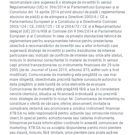
recomandare care sugerează o strategie de investiții în sensul
Regulamentului (UE) nr. 596/2014 al Parlamentului European și al
Consiliului din 16 aprilie 2014 privind abuzul de piață ( reglementarea
abuzului de piață) și de abrogare a Directivei 2003/6 / CE a
Parlamentului European și a Consiliului și a Directivelor Comisiei
2003/124 / CE, 2003/125 / CE și 2004/72 / CE și a Regulamentului
delegat (UE) 2016/958 al Comisiei din 9 596/2014 al Parlamentului
European și al Consiliului în ceea ce privește standardele tehnice de
reglementare pentru aranjamentele tehnice pentru prezentarea
obiectivă a recomandărilor de investiții sau a altor informații care
sugerează strategii de investiții și pentru dezvăluirea de interese
particulare sau indicații de conflicte de interese sau orice alte sfaturi,
inclusiv în domeniul consultanței în materie de investiții, în sensul
Legii privind tranzacționarea cu instrumente financiare din 29 iulie
2005 (de ex. Journal of Laws 2019, articolul 875, astfel cum a fost
modificat). Comunicarea de marketing este pregătită cu cea mai
mare diligență, obiectivitate, prezintă faptele cunoscute autorului la
data pregătirii și este lipsită de orice elemente de evaluare.
Comunicarea de marketing este pregătită fără a lua în considerare
nevoile clientului, situația sa financiară individuală și nu prezintă
nicio strategie de investiții în niciun fel. Comunicarea de marketing nu
constituie o ofertă de vânzare, oferire, abonament, invitație la
cumpărare, reclamă sau promovare a oricărui instrument financiar.
XTB SA nu este responsabilă pentru acțiunile sau omisiunile niciunui
client, în special pentru achiziționarea sau cedarea instrumente,
întreprinse pe baza informațiilor conținute în această comunicare de
marketing. XTB SA nu va accepta răspunderea pentru nicio pierdere
sau daună, inclusiv, fără limitare, orice pierdere care poate apărea