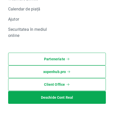
Calendar de piață
Ajutor
Securitatea în mediul
online
Parteneriate
xopenhub.pro
Client Office
Deschide Cont Real