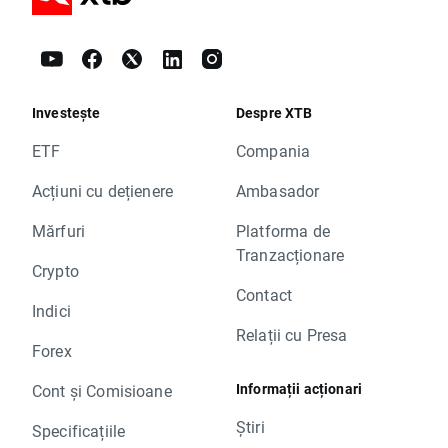
Investește
Despre XTB
ETF
Compania
Acțiuni cu dețienere
Ambasador
Mărfuri
Platforma de
Tranzacționare
Crypto
Contact
Indici
Relații cu Presa
Forex
Informații acționari
Cont și Comisioane
Știri
Specificațiile