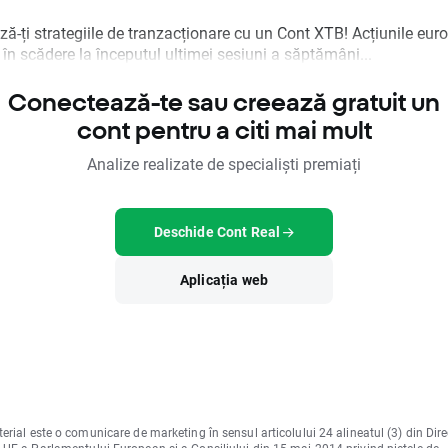
ă-ți strategiile de tranzacționare cu un Cont XTB! Acțiunile eur
în scădere la începutul ultimei sesiuni a săptămâni...
Conectează-te sau creează gratuit un
cont pentru a citi mai mult
Analize realizate de specialiști premiați
Deschide Cont Real
Aplicația web
erial este o comunicare de marketing în sensul articolului 24 alineatul (3) din Dire