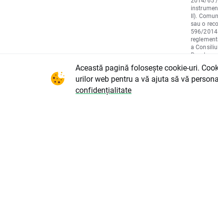
2014/65 / 
instrument
II). Comu
sau o reco
596/2014 a
reglementa
a Consiliu
Regulamen
Consiliulu
Această pagină folosește cookie-uri. Cookie
pentru pre
urilor web pentru a vă ajuta să vă persona
strategii 
sau orice 
confidențialitate
tranzacțio
875, astf
diligență, 
elemente d
clientului,
Comunicare
cumpărare
pentru acț
instrument
nu va acce
poate apăr
marketing.
privire la
prognoză c
viitoare ș
material n