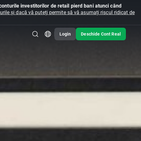
onturile investitorilor de retail pierd bani atunci când
ile și dacă vă puteți permite să vă asumați riscul ridicat de
Login
Deschide Cont Real