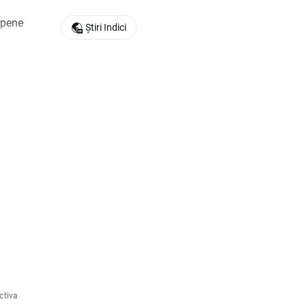
opene
Știri Indici
ctiva