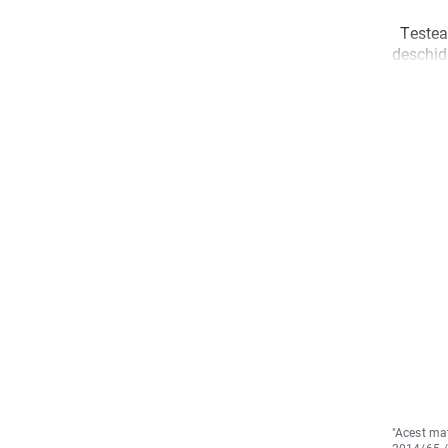
Testeaz
deschid 
"Acest mat