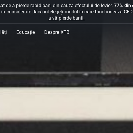
at de a pierde rapid bani din cauza efectului de levier.
77% din c
ți în considerare dacă înțelegeți
modul în care funcționează CFDur
a vă pierde banii.
lăți
Educație
Despre XTB