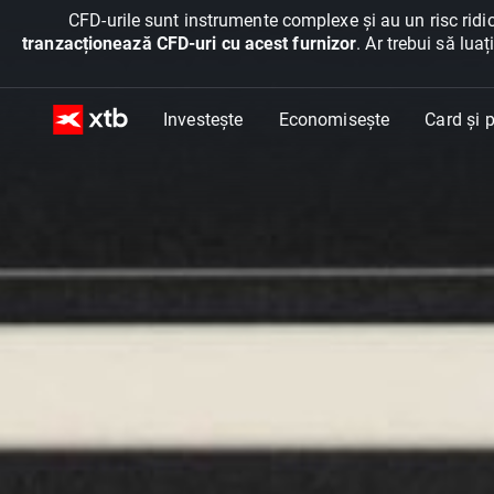
CFD-urile sunt instrumente complexe și au un risc ridic
tranzacționează CFD-uri cu acest furnizor
. Ar trebui să lua
Investește
Economisește
Card și p