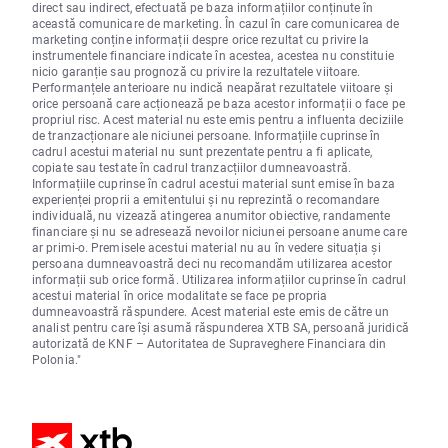
direct sau indirect, efectuată pe baza informațiilor conținute în
această comunicare de marketing. În cazul în care comunicarea de
marketing conține informații despre orice rezultat cu privire la
instrumentele financiare indicate în acestea, acestea nu constituie
nicio garanție sau prognoză cu privire la rezultatele viitoare.
Performanțele anterioare nu indică neapărat rezultatele viitoare și
orice persoană care acționează pe baza acestor informații o face pe
propriul risc. Acest material nu este emis pentru a influenta deciziile
de tranzacționare ale niciunei persoane. Informațiile cuprinse în
cadrul acestui material nu sunt prezentate pentru a fi aplicate,
copiate sau testate în cadrul tranzacțiilor dumneavoastră.
Informațiile cuprinse în cadrul acestui material sunt emise în baza
experienței proprii a emitentului și nu reprezintă o recomandare
individuală, nu vizează atingerea anumitor obiective, randamente
financiare și nu se adresează nevoilor niciunei persoane anume care
ar primi-o. Premisele acestui material nu au în vedere situația și
persoana dumneavoastră deci nu recomandăm utilizarea acestor
informații sub orice formă. Utilizarea informațiilor cuprinse în cadrul
acestui material în orice modalitate se face pe propria
dumneavoastră răspundere. Acest material este emis de către un
analist pentru care își asumă răspunderea XTB SA, persoană juridică
autorizată de KNF – Autoritatea de Supraveghere Financiara din
Polonia."