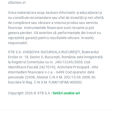
xStation.xt
Orice material are scop exclusiv informativ și educațional și
nu constituie recomandare sau sfat de investiții și nici ofertă
de cumpărare sau vânzare a vreunui produs sau serviciu
financiar. Instrumentele financiare sunt riscante și pot
genera pierderi. Vă amintim că performanțele din trecut nu
reprezintă garanții pentru rezultatele viitoare. Investiți
responsabil.
XTB S.A. VARȘOVIA SUCURSALA BUCUREȘTI, Bulevardul
Eroilor nr. 18, Sector 5, București, România este înregistrată
la Registrul Comerțului cu nr. J40/13245/2008, Cod
Identificare Fiscală 24270192, Activitate Principală - Alte
intermedieri financiare n.c.a. - 6499 Cod operator date
personale 22438, Atestat C.N.V.M. 293/15.09.2008, Nr.
înscriere în Reg. C.N.V.M. PJM01SFIM/400002
Copyright 2026 © XTB S.A.
•
Setări cookie-uri