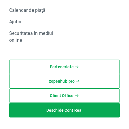
Calendar de piață
Ajutor
Securitatea în mediul
online
Parteneriate
xopenhub.pro
Client Office
Deschide Cont Real