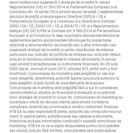
recomandare care sugerează o strategie de investiții în sensul
Regulamentului (UE) nr. 596/2014 al Parlamentului European și al
Consiliului din 16 aprilie 2014 privind abuzul de piață ( reglementarea
abuzului de piață) și de abrogare a Directivei 2003/6 / CE a
Parlamentului European și a Consiliului și a Directivelor Comisiei
2003/124 / CE, 2003/125 / CE și 2004/72 / CE și a Regulamentului
delegat (UE) 2016/958 al Comisiei din 9 596/2014 al Parlamentului
European și al Consiliului în ceea ce privește standardele tehnice de
reglementare pentru aranjamentele tehnice pentru prezentarea
obiectivă a recomandărilor de investiții sau a altor informații care
sugerează strategii de investiții și pentru dezvăluirea de interese
particulare sau indicații de conflicte de interese sau orice alte sfaturi,
inclusiv în domeniul consultanței în materie de investiții, în sensul
Legii privind tranzacționarea cu instrumente financiare din 29 iulie
2005 (de ex. Journal of Laws 2019, articolul 875, astfel cum a fost
modificat). Comunicarea de marketing este pregătită cu cea mai
mare diligență, obiectivitate, prezintă faptele cunoscute autorului la
data pregătirii și este lipsită de orice elemente de evaluare.
Comunicarea de marketing este pregătită fără a lua în considerare
nevoile clientului, situația sa financiară individuală și nu prezintă
nicio strategie de investiții în niciun fel. Comunicarea de marketing nu
constituie o ofertă de vânzare, oferire, abonament, invitație la
cumpărare, reclamă sau promovare a oricărui instrument financiar.
XTB SA nu este responsabilă pentru acțiunile sau omisiunile niciunui
client, în special pentru achiziționarea sau cedarea instrumente,
întreprinse pe baza informațiilor conținute în această comunicare de
marketing. XTB SA nu va accepta răspunderea pentru nicio pierdere
sau daună, inclusiv, fără limitare, orice pierdere care poate apărea