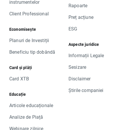
instrumentelor
Rapoarte
Client Professional
Preț acțiune
ESG
Economisește
Planuri de Investiții
Aspecte juridice
Beneficiu tip dobândă
Informații Legale
Sesizare
Card și plăți
Card XTB
Disclaimer
Știrile companiei
Educație
Articole educaționale
Analize de Piață
Webinare zilnice