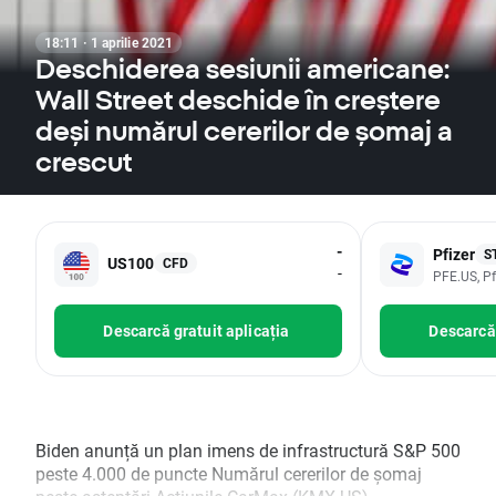
18:11 · 1 aprilie 2021
Deschiderea sesiunii americane:
Wall Street deschide în creștere
deși numărul cererilor de șomaj a
crescut
-
Pfizer
S
US100
CFD
-
PFE.US, Pf
Descarcă gratuit aplicația
Descarcă 
Biden anunță un plan imens de infrastructură S&P 500
peste 4.000 de puncte Numărul cererilor de șomaj