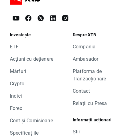
Investește
Despre XTB
ETF
Compania
Acțiuni cu dețienere
Ambasador
Mărfuri
Platforma de
Tranzacționare
Crypto
Contact
Indici
Relații cu Presa
Forex
Informații acționari
Cont și Comisioane
Știri
Specificațiile