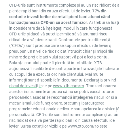
CFD-urile sunt instrumente complexe și au un risc ridicat de a
pierde rapid bani din cauza efectului de levier.
77% din
conturile investitorilor de retail pierd bani atunci când
tranzacționează CFD-uri cu acest furnizor
. Ar trebui să luați
în considerare dacă înțelegeți modul în care funcționează
CFD-urile și dacă vă puteți permite să vă asumați riscul
ridicat de a vă pierde banii. Contractele pentru diferență
(”CFDs”) sunt produse care se supun efectului de levier și
presupun un nivel de risc ridicat întrucât chiar și mișcările
minore de preț ale activului suport vă pot afecta contul.
Balanța contului poate fi pierdută în totalitate. XTB
acţionează în calitate de contraparte în tranzacţiile încheiate
cu scopul de a executa ordinele clientului. Mai multe
informații sunt disponibile în documentul
Declarația privind
riscul de investiție
de pe
www.xtb.com/ro
. Tranzacționarea
acestor instrumente ar putea să nu se potrivească tuturor
persoanelor, așadar se recomandă înțelegerea riscurilor și a
mecanismului de funcționare, precum și parcurgerea
programelor educaționale dedicate sau apelarea la asistență
personalizată. CFD-urile sunt instrumente complexe și au un
risc ridicat de a vă pierde rapid banii din cauza efectului de
levier. Sursa cotațiilor vizibile pe
www.xtb.com/ro
este