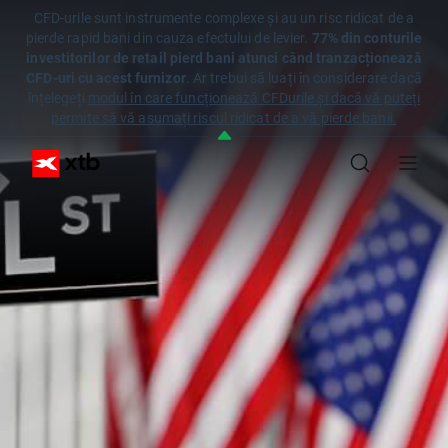
CFD-urile sunt instrumente complexe și au un risc ridicat de a
pierde rapid bani din cauza efectului de levier.
77% din conturile
investitorilor de retail pierd bani atunci când tranzacționează
CFD-uri cu acest furnizor
. Ar trebui să luați în considerare dacă
înțelegeți
modul în care funcționează CFDurile și dacă vă puteți
permite să vă asumați riscul ridicat de a vă pierde banii.