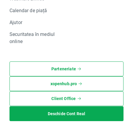
Calendar de piață
Ajutor
Securitatea în mediul
online
Parteneriate
xopenhub.pro
Client Office
Deschide Cont Real