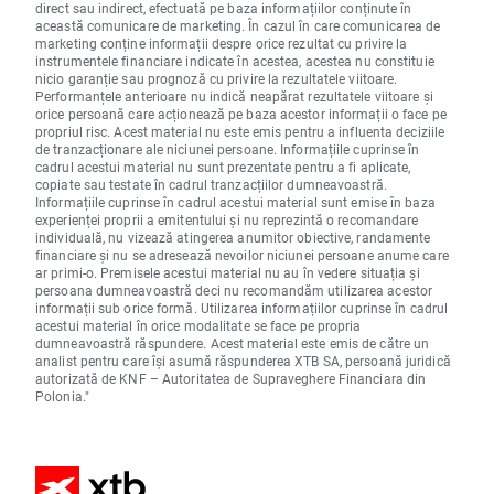
direct sau indirect, efectuată pe baza informațiilor conținute în
această comunicare de marketing. În cazul în care comunicarea de
marketing conține informații despre orice rezultat cu privire la
instrumentele financiare indicate în acestea, acestea nu constituie
nicio garanție sau prognoză cu privire la rezultatele viitoare.
Performanțele anterioare nu indică neapărat rezultatele viitoare și
orice persoană care acționează pe baza acestor informații o face pe
propriul risc. Acest material nu este emis pentru a influenta deciziile
de tranzacționare ale niciunei persoane. Informațiile cuprinse în
cadrul acestui material nu sunt prezentate pentru a fi aplicate,
copiate sau testate în cadrul tranzacțiilor dumneavoastră.
Informațiile cuprinse în cadrul acestui material sunt emise în baza
experienței proprii a emitentului și nu reprezintă o recomandare
individuală, nu vizează atingerea anumitor obiective, randamente
financiare și nu se adresează nevoilor niciunei persoane anume care
ar primi-o. Premisele acestui material nu au în vedere situația și
persoana dumneavoastră deci nu recomandăm utilizarea acestor
informații sub orice formă. Utilizarea informațiilor cuprinse în cadrul
acestui material în orice modalitate se face pe propria
dumneavoastră răspundere. Acest material este emis de către un
analist pentru care își asumă răspunderea XTB SA, persoană juridică
autorizată de KNF – Autoritatea de Supraveghere Financiara din
Polonia."