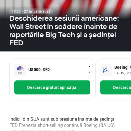
19:07 · 27 ianuarie 2021
Deschiderea sesiunii americane:
Wall Street în scădere înainte de
raportările Big Tech și a ședinței
FED
-
Boeing
US500
CFD
-
BA.US, Bo
Descarcă gratuit aplicația
Descarcă 
Indicii din SUA sunt sub presiune înainte de ședința
FED Frenezia short-selling continuă Boeing (BA.US)