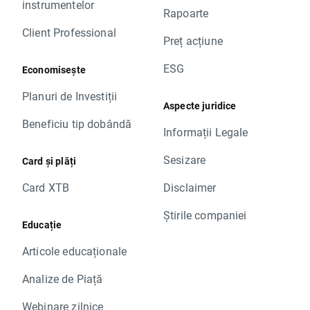
instrumentelor
Rapoarte
Client Professional
Preț acțiune
ESG
Economisește
Planuri de Investiții
Aspecte juridice
Beneficiu tip dobândă
Informații Legale
Sesizare
Card și plăți
Card XTB
Disclaimer
Știrile companiei
Educație
Articole educaționale
Analize de Piață
Webinare zilnice