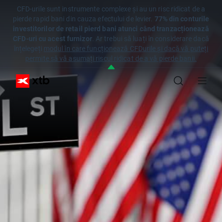
CFD-urile sunt instrumente complexe și au un risc ridicat de a
pierde rapid bani din cauza efectului de levier.
77% din conturile
investitorilor de retail pierd bani atunci când tranzacționează
CFD-uri cu acest furnizor
. Ar trebui să luați în considerare dacă
înțelegeți
modul în care funcționează CFDurile și dacă vă puteți
permite să vă asumați riscul ridicat de a vă pierde banii.