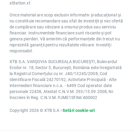
xStation.xt
Orice material are scop exclusiv informativ și educațional și
nu constituie recomandare sau sfat de investiții și nici ofertă
de cumpărare sau vânzare a vreunui produs sau serviciu
financiar. Instrumentele financiare sunt riscante și pot
genera pierderi. Vă amintim că performanțele din trecut nu
reprezintă garanții pentru rezultatele viitoare. Investiți
responsabil.
XTB S.A. VARȘOVIA SUCURSALA BUCUREȘTI, Bulevardul
Eroilor nr. 18, Sector 5, București, România este înregistrată
la Registrul Comerțului cu nr. J40/13245/2008, Cod
Identificare Fiscală 24270192, Activitate Principală - Alte
intermedieri financiare n.c.a. - 6499 Cod operator date
personale 22438, Atestat C.N.V.M. 293/15.09.2008, Nr.
înscriere în Reg. C.N.V.M. PJM01SFIM/400002
Copyright 2026 © XTB S.A.
•
Setări cookie-uri