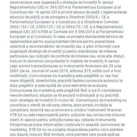
recomandare care sugerează o strategie de investiții în sensul
Regulamentului (UE) nr. 596/2014 al Parlamentului European și al
Consiliului din 16 aprilie 2014 privind abuzul de piață ( reglementarea
abuzului de piață) și de abrogare a Directivei 2003/6 / CE a
Parlamentului European și a Consiliului și a Directivelor Comisiei
2003/124 / CE, 2003/125 / CE și 2004/72 / CE și a Regulamentului
delegat (UE) 2016/958 al Comisiei din 9 596/2014 al Parlamentului
European și al Consiliului în ceea ce privește standardele tehnice de
reglementare pentru aranjamentele tehnice pentru prezentarea
obiectivă a recomandărilor de investiții sau a altor informații care
sugerează strategii de investiții și pentru dezvăluirea de interese
particulare sau indicații de conflicte de interese sau orice alte sfaturi,
inclusiv în domeniul consultanței în materie de investiții, în sensul
Legii privind tranzacționarea cu instrumente financiare din 29 iulie
2005 (de ex. Journal of Laws 2019, articolul 875, astfel cum a fost
modificat). Comunicarea de marketing este pregătită cu cea mai
mare diligență, obiectivitate, prezintă faptele cunoscute autorului la
data pregătirii și este lipsită de orice elemente de evaluare.
Comunicarea de marketing este pregătită fără a lua în considerare
nevoile clientului, situația sa financiară individuală și nu prezintă
nicio strategie de investiții în niciun fel. Comunicarea de marketing nu
constituie o ofertă de vânzare, oferire, abonament, invitație la
cumpărare, reclamă sau promovare a oricărui instrument financiar.
XTB SA nu este responsabilă pentru acțiunile sau omisiunile niciunui
client, în special pentru achiziționarea sau cedarea instrumente,
întreprinse pe baza informațiilor conținute în această comunicare de
marketing. XTB SA nu va accepta răspunderea pentru nicio pierdere
sau daună, inclusiv, fără limitare, orice pierdere care poate apărea