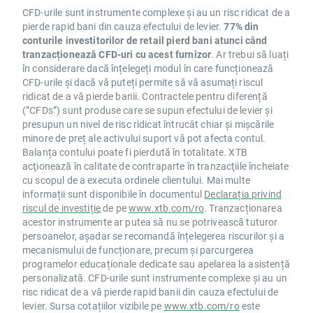
CFD-urile sunt instrumente complexe și au un risc ridicat de a
pierde rapid bani din cauza efectului de levier.
77% din
conturile investitorilor de retail pierd bani atunci când
tranzacționează CFD-uri cu acest furnizor
. Ar trebui să luați
în considerare dacă înțelegeți modul în care funcționează
CFD-urile și dacă vă puteți permite să vă asumați riscul
ridicat de a vă pierde banii. Contractele pentru diferență
(”CFDs”) sunt produse care se supun efectului de levier și
presupun un nivel de risc ridicat întrucât chiar și mișcările
minore de preț ale activului suport vă pot afecta contul.
Balanța contului poate fi pierdută în totalitate. XTB
acţionează în calitate de contraparte în tranzacţiile încheiate
cu scopul de a executa ordinele clientului. Mai multe
informații sunt disponibile în documentul
Declarația privind
riscul de investiție
de pe
www.xtb.com/ro
. Tranzacționarea
acestor instrumente ar putea să nu se potrivească tuturor
persoanelor, așadar se recomandă înțelegerea riscurilor și a
mecanismului de funcționare, precum și parcurgerea
programelor educaționale dedicate sau apelarea la asistență
personalizată. CFD-urile sunt instrumente complexe și au un
risc ridicat de a vă pierde rapid banii din cauza efectului de
levier. Sursa cotațiilor vizibile pe
www.xtb.com/ro
este