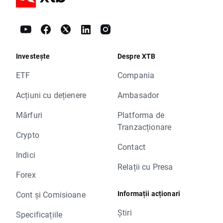
Investește
Despre XTB
ETF
Compania
Acțiuni cu dețienere
Ambasador
Mărfuri
Platforma de
Tranzacționare
Crypto
Contact
Indici
Relații cu Presa
Forex
Informații acționari
Cont și Comisioane
Știri
Specificațiile