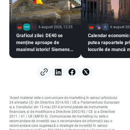
6 august 2026, 12:25
6 august 20
Graficul zilei: DE40 se
Calendar economic:
menține aproape de
putea rapoartele pr
maximul istoric! Siemens
locurile de muncă 
și Deutsche Telekom se
slabe să exercite pr
remarcă prin rezultatele
asupra Fed pentru 
financiare!
majorare a ratei do
"Acest material este o comunicare de marketing în sensul articolului
24 alineatul (3) din Directiva 2014/65 / UE a Parlamentului European
și a Consiliului din 15 mai 2014 privind piețele de instrumente
financiare, și de modificare a Directivei 2002/92 / CE și a Directivei
2011 / 61 / UE (MiFID II). Comunicarea de marketing nu este o
recomandare de investiții sau o recomandare de informații sau o
recomandare care sugerează o strategie de investiții în sensul
Regulamentului (UE) nr. 596/2014 al Parlamentului European și al