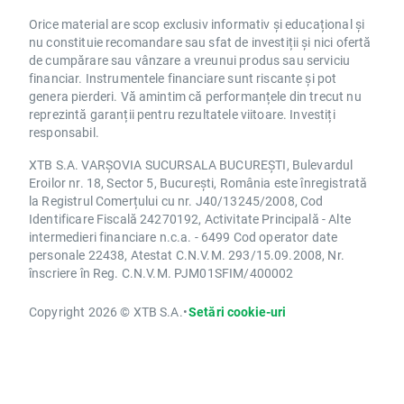
Orice material are scop exclusiv informativ și educațional și
nu constituie recomandare sau sfat de investiții și nici ofertă
de cumpărare sau vânzare a vreunui produs sau serviciu
financiar. Instrumentele financiare sunt riscante și pot
genera pierderi. Vă amintim că performanțele din trecut nu
reprezintă garanții pentru rezultatele viitoare. Investiți
responsabil.
XTB S.A. VARȘOVIA SUCURSALA BUCUREȘTI, Bulevardul
Eroilor nr. 18, Sector 5, București, România este înregistrată
la Registrul Comerțului cu nr. J40/13245/2008, Cod
Identificare Fiscală 24270192, Activitate Principală - Alte
intermedieri financiare n.c.a. - 6499 Cod operator date
personale 22438, Atestat C.N.V.M. 293/15.09.2008, Nr.
înscriere în Reg. C.N.V.M. PJM01SFIM/400002
Copyright 2026 © XTB S.A.
•
Setări cookie-uri