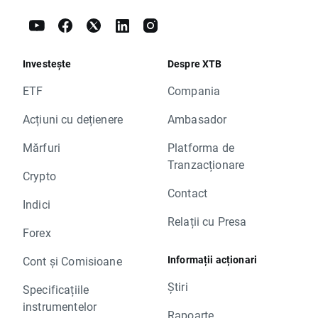
Investește
Despre XTB
ETF
Compania
Acțiuni cu dețienere
Ambasador
Mărfuri
Platforma de
Tranzacționare
Crypto
Contact
Indici
Relații cu Presa
Forex
Informații acționari
Cont și Comisioane
Știri
Specificațiile
instrumentelor
Rapoarte