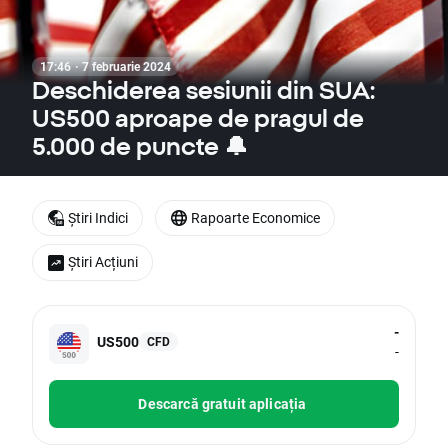
17:46 · 7 februarie 2024
Deschiderea sesiunii din SUA:
US500 aproape de pragul de
5.000 de puncte 🔔
Știri Indici
Rapoarte Economice
Știri Acțiuni
-
US500
CFD
-
Descarcă gratuit aplicația