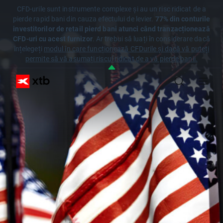
CFD-urile sunt instrumente complexe și au un risc ridicat de a
pierde rapid bani din cauza efectului de levier.
77% din conturile
investitorilor de retail pierd bani atunci când tranzacționează
CFD-uri cu acest furnizor
. Ar trebui să luați în considerare dacă
înțelegeți
modul în care funcționează CFDurile și dacă vă puteți
permite să vă asumați riscul ridicat de a vă pierde banii.