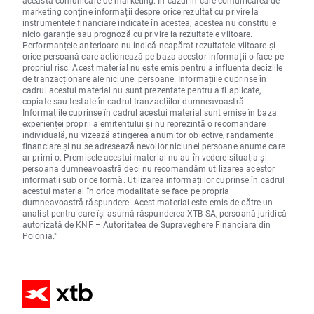
marketing conține informații despre orice rezultat cu privire la
instrumentele financiare indicate în acestea, acestea nu constituie
nicio garanție sau prognoză cu privire la rezultatele viitoare.
Performanțele anterioare nu indică neapărat rezultatele viitoare și
orice persoană care acționează pe baza acestor informații o face pe
propriul risc. Acest material nu este emis pentru a influenta deciziile
de tranzacționare ale niciunei persoane. Informațiile cuprinse în
cadrul acestui material nu sunt prezentate pentru a fi aplicate,
copiate sau testate în cadrul tranzacțiilor dumneavoastră.
Informațiile cuprinse în cadrul acestui material sunt emise în baza
experienței proprii a emitentului și nu reprezintă o recomandare
individuală, nu vizează atingerea anumitor obiective, randamente
financiare și nu se adresează nevoilor niciunei persoane anume care
ar primi-o. Premisele acestui material nu au în vedere situația și
persoana dumneavoastră deci nu recomandăm utilizarea acestor
informații sub orice formă. Utilizarea informațiilor cuprinse în cadrul
acestui material în orice modalitate se face pe propria
dumneavoastră răspundere. Acest material este emis de către un
analist pentru care își asumă răspunderea XTB SA, persoană juridică
autorizată de KNF – Autoritatea de Supraveghere Financiara din
Polonia."