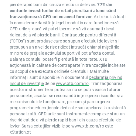
pierde rapid bani din cauza efectului de levier.
77% din
conturile investitorilor de retail pierd bani atunci când
tranzacționează CFD-uri cu acest furnizor
. Ar trebui să luați
în considerare dacă înțelegeți modul în care funcționează
CFD-urile și dacă vă puteți permite să vă asumați riscul
ridicat de a vă pierde banii. Contractele pentru diferență
(”CFDs”) sunt produse care se supun efectului de levier și
presupun un nivel de risc ridicat întrucât chiar și mișcările
minore de preț ale activului suport vă pot afecta contul.
Balanța contului poate fi pierdută în totalitate. XTB
acţionează în calitate de contraparte în tranzacţiile încheiate
cu scopul de a executa ordinele clientului. Mai multe
informații sunt disponibile în documentul
Declarația privind
riscul de investiție
de pe
www.xtb.com/ro
. Tranzacționarea
acestor instrumente ar putea să nu se potrivească tuturor
persoanelor, așadar se recomandă înțelegerea riscurilor și a
mecanismului de funcționare, precum și parcurgerea
programelor educaționale dedicate sau apelarea la asistență
personalizată. CFD-urile sunt instrumente complexe și au un
risc ridicat de a vă pierde rapid banii din cauza efectului de
levier. Sursa cotațiilor vizibile pe
www.xtb.com/ro
este
xStation.xt