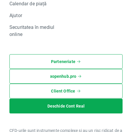
Calendar de piață
Ajutor
Securitatea în mediul
online
Parteneriate
xopenhub.pro
Client Office
Deschide Cont Real
CFD-urile sunt instrumente complexe și au un risc ridicat de a