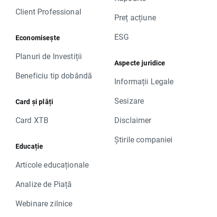
Client Professional
Preț acțiune
ESG
Economisește
Planuri de Investiții
Aspecte juridice
Beneficiu tip dobândă
Informații Legale
Sesizare
Card și plăți
Card XTB
Disclaimer
Știrile companiei
Educație
Articole educaționale
Analize de Piață
Webinare zilnice