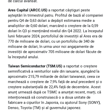
de calcul avansat.
Ares Capital (ARCC.US)
a raportat câștiguri peste
așteptări în trimestrul patru. Profitul de bază al companiei
pentru Q4 de 0,63 dolari a depășit estimarea medie a
analiștilor de 0,60 dolari, marcând o creștere de la 0,59
dolari în Q3 și menținând nivelul din Q4 2022. La începutul
lunii februarie 2024, portofoliul de investiții al Ares era de
770 de milioane de dolari, cu un portofoliu de 340 de
milioane de dolari, în urma unor noi angajamente de
investiții de aproximativ 705 milioane de dolari făcute de
la începutul anului.
Taiwan Semiconductor (TSM.US)
a raportat o creștere
semnificativă a veniturilor sale din ianuarie, ajungând la
aproximativ 215,79 miliarde de dolari taiwanezi, ceea ce
marchează o creștere de 7,9% față de anul precedent și o
creștere substanțială de 22,4% față de decembrie. Acest
anunț urmează după ce TSMC a anunțat recent, marți, că
intenționează să construiască o a doua unitate de
fabricare a cipurilor în Japonia, cu ajutorul Sony (SONY
)
,
Denso, Toyota (TM) și al guvernului japonez.