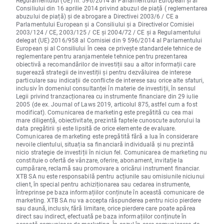
Consiliului din 16 aprilie 2014 privind abuzul de piață ( reglementarea
abuzului de piață) și de abrogare a Directivei 2003/6 / CE a
Parlamentului European și a Consiliului și a Directivelor Comisiei
2003/124 / CE, 2003/125 / CE și 2004/72 / CE și a Regulamentului
delegat (UE) 2016/958 al Comisiei din 9 596/2014 al Parlamentului
European și al Consiliului în ceea ce privește standardele tehnice de
reglementare pentru aranjamentele tehnice pentru prezentarea
obiectivă a recomandărilor de investiții sau a altor informații care
sugerează strategii de investiții și pentru dezvăluirea de interese
particulare sau indicații de conflicte de interese sau orice alte sfaturi,
inclusiv în domeniul consultanței în materie de investiții, în sensul
Legii privind tranzacționarea cu instrumente financiare din 29 iulie
2005 (de ex. Journal of Laws 2019, articolul 875, astfel cum a fost
modificat). Comunicarea de marketing este pregătită cu cea mai
mare diligență, obiectivitate, prezintă faptele cunoscute autorului la
data pregătirii și este lipsită de orice elemente de evaluare.
Comunicarea de marketing este pregătită fără a lua în considerare
nevoile clientului, situația sa financiară individuală și nu prezintă
nicio strategie de investiții în niciun fel. Comunicarea de marketing nu
constituie o ofertă de vânzare, oferire, abonament, invitație la
cumpărare, reclamă sau promovare a oricărui instrument financiar.
XTB SA nu este responsabilă pentru acțiunile sau omisiunile niciunui
client, în special pentru achiziționarea sau cedarea instrumente,
întreprinse pe baza informațiilor conținute în această comunicare de
marketing. XTB SA nu va accepta răspunderea pentru nicio pierdere
sau daună, inclusiv, fără limitare, orice pierdere care poate apărea
direct sau indirect, efectuată pe baza informațiilor conținute în
această comunicare de marketing. În cazul în care comunicarea de