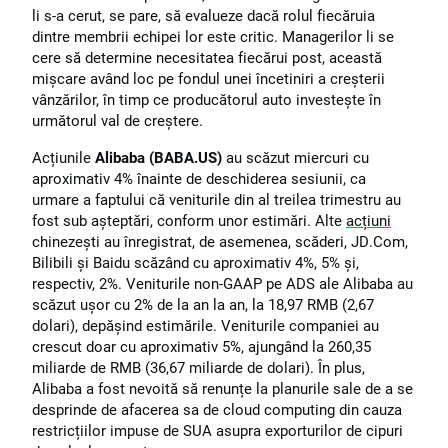
li s-a cerut, se pare, să evalueze dacă rolul fiecăruia
dintre membrii echipei lor este critic. Managerilor li se
cere să determine necesitatea fiecărui post, această
mișcare având loc pe fondul unei încetiniri a creșterii
vânzărilor, în timp ce producătorul auto investește în
următorul val de creștere.
Acțiunile
Alibaba (BABA.US)
au scăzut miercuri cu
aproximativ 4% înainte de deschiderea sesiunii, ca
urmare a faptului că veniturile din al treilea trimestru au
fost sub așteptări, conform unor estimări. Alte
acțiuni
chinezești au înregistrat, de asemenea, scăderi, JD.Com,
Bilibili și Baidu scăzând cu aproximativ 4%, 5% și,
respectiv, 2%. Veniturile non-GAAP pe ADS ale Alibaba au
scăzut ușor cu 2% de la an la an, la 18,97 RMB (2,67
dolari), depășind estimările. Veniturile companiei au
crescut doar cu aproximativ 5%, ajungând la 260,35
miliarde de RMB (36,67 miliarde de dolari). În plus,
Alibaba a fost nevoită să renunțe la planurile sale de a se
desprinde de afacerea sa de cloud computing din cauza
restricțiilor impuse de SUA asupra exporturilor de cipuri