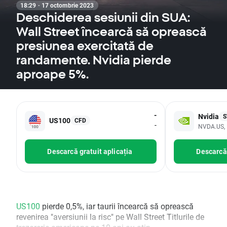
18:29 · 17 octombrie 2023
Deschiderea sesiunii din SUA:
Wall Street încearcă să oprească
presiunea exercitată de
randamente. Nvidia pierde
aproape 5%.
-
Nvidia
S
US100
CFD
-
NVDA.US, 
Descarcă gratuit aplicația
Descarcă 
US100
pierde 0,5%, iar taurii încearcă să oprească
revenirea "aversiunii la risc" pe Wall Street Titlurile de