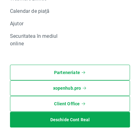
Calendar de piață
Ajutor
Securitatea în mediul
online
Parteneriate
xopenhub.pro
Client Office
Deschide Cont Real