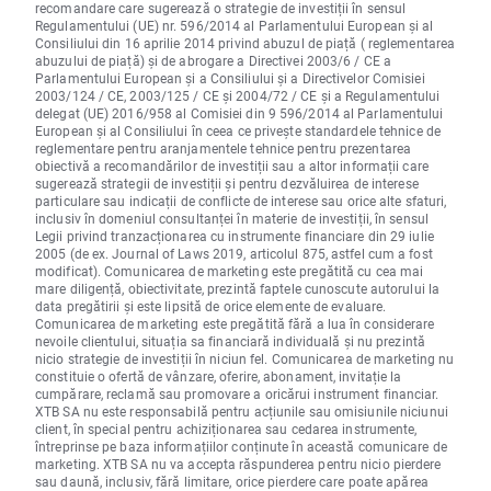
recomandare care sugerează o strategie de investiții în sensul
Regulamentului (UE) nr. 596/2014 al Parlamentului European și al
Consiliului din 16 aprilie 2014 privind abuzul de piață ( reglementarea
abuzului de piață) și de abrogare a Directivei 2003/6 / CE a
Parlamentului European și a Consiliului și a Directivelor Comisiei
2003/124 / CE, 2003/125 / CE și 2004/72 / CE și a Regulamentului
delegat (UE) 2016/958 al Comisiei din 9 596/2014 al Parlamentului
European și al Consiliului în ceea ce privește standardele tehnice de
reglementare pentru aranjamentele tehnice pentru prezentarea
obiectivă a recomandărilor de investiții sau a altor informații care
sugerează strategii de investiții și pentru dezvăluirea de interese
particulare sau indicații de conflicte de interese sau orice alte sfaturi,
inclusiv în domeniul consultanței în materie de investiții, în sensul
Legii privind tranzacționarea cu instrumente financiare din 29 iulie
2005 (de ex. Journal of Laws 2019, articolul 875, astfel cum a fost
modificat). Comunicarea de marketing este pregătită cu cea mai
mare diligență, obiectivitate, prezintă faptele cunoscute autorului la
data pregătirii și este lipsită de orice elemente de evaluare.
Comunicarea de marketing este pregătită fără a lua în considerare
nevoile clientului, situația sa financiară individuală și nu prezintă
nicio strategie de investiții în niciun fel. Comunicarea de marketing nu
constituie o ofertă de vânzare, oferire, abonament, invitație la
cumpărare, reclamă sau promovare a oricărui instrument financiar.
XTB SA nu este responsabilă pentru acțiunile sau omisiunile niciunui
client, în special pentru achiziționarea sau cedarea instrumente,
întreprinse pe baza informațiilor conținute în această comunicare de
marketing. XTB SA nu va accepta răspunderea pentru nicio pierdere
sau daună, inclusiv, fără limitare, orice pierdere care poate apărea