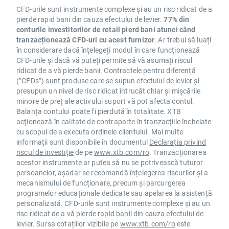
CFD-urile sunt instrumente complexe și au un risc ridicat de a
pierde rapid bani din cauza efectului de levier.
77% din
conturile investitorilor de retail pierd bani atunci când
tranzacționează CFD-uri cu acest furnizor
. Ar trebui să luați
în considerare dacă înțelegeți modul în care funcționează
CFD-urile și dacă vă puteți permite să vă asumați riscul
ridicat de a vă pierde banii. Contractele pentru diferență
(”CFDs”) sunt produse care se supun efectului de levier și
presupun un nivel de risc ridicat întrucât chiar și mișcările
minore de preț ale activului suport vă pot afecta contul.
Balanța contului poate fi pierdută în totalitate. XTB
acţionează în calitate de contraparte în tranzacţiile încheiate
cu scopul de a executa ordinele clientului. Mai multe
informații sunt disponibile în documentul
Declarația privind
riscul de investiție
de pe
www.xtb.com/ro
. Tranzacționarea
acestor instrumente ar putea să nu se potrivească tuturor
persoanelor, așadar se recomandă înțelegerea riscurilor și a
mecanismului de funcționare, precum și parcurgerea
programelor educaționale dedicate sau apelarea la asistență
personalizată. CFD-urile sunt instrumente complexe și au un
risc ridicat de a vă pierde rapid banii din cauza efectului de
levier. Sursa cotațiilor vizibile pe
www.xtb.com/ro
este