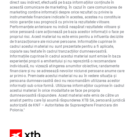
direct sau indirect, efectuată pe baza informațiilor conținute în
această comunicare de marketing. În cazul în care comunicarea de
marketing conține informații despre orice rezultat cu privire la
instrumentele financiare indicate în acestea, acestea nu constituie
nicio garanție sau prognoză cu privire la rezultatele viitoare.
Performanțele anterioare nu indică neapărat rezultatele viitoare și
orice persoană care acționează pe baza acestor informații o face pe
propriul risc. Acest material nu este emis pentru a influenta deciziile
de tranzacționare ale niciunei persoane. Informațiile cuprinse în
cadrul acestui material nu sunt prezentate pentru a fi aplicate,
copiate sau testate în cadrul tranzacțiilor dumneavoastră.
Informațiile cuprinse în cadrul acestui material sunt emise în baza
experienței proprii a emitentului și nu reprezintă o recomandare
individuală, nu vizează atingerea anumitor obiective, randamente
financiare și nu se adresează nevoilor niciunei persoane anume care
ar primi-o. Premisele acestui material nu au în vedere situația și
persoana dumneavoastră deci nu recomandăm utilizarea acestor
informații sub orice formă. Utilizarea informațiilor cuprinse în cadrul
acestui material în orice modalitate se face pe propria
dumneavoastră răspundere. Acest material este emis de către un
analist pentru care își asumă răspunderea XTB SA, persoană juridică
autorizată de KNF – Autoritatea de Supraveghere Financiara din
Polonia."