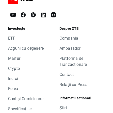
Investește
Despre XTB
ETF
Compania
Acțiuni cu dețienere
Ambasador
Mărfuri
Platforma de
Tranzacționare
Crypto
Contact
Indici
Relații cu Presa
Forex
Informații acționari
Cont și Comisioane
Știri
Specificațiile