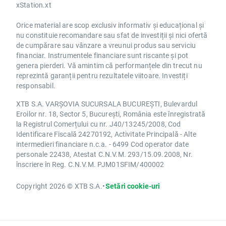
xStation.xt
Orice material are scop exclusiv informativ și educațional și
nu constituie recomandare sau sfat de investiții și nici ofertă
de cumpărare sau vânzare a vreunui produs sau serviciu
financiar. Instrumentele financiare sunt riscante și pot
genera pierderi. Vă amintim că performanțele din trecut nu
reprezintă garanții pentru rezultatele viitoare. Investiți
responsabil.
XTB S.A. VARȘOVIA SUCURSALA BUCUREȘTI, Bulevardul
Eroilor nr. 18, Sector 5, București, România este înregistrată
la Registrul Comerțului cu nr. J40/13245/2008, Cod
Identificare Fiscală 24270192, Activitate Principală - Alte
intermedieri financiare n.c.a. - 6499 Cod operator date
personale 22438, Atestat C.N.V.M. 293/15.09.2008, Nr.
înscriere în Reg. C.N.V.M. PJM01SFIM/400002
Copyright 2026 © XTB S.A.
•
Setări cookie-uri