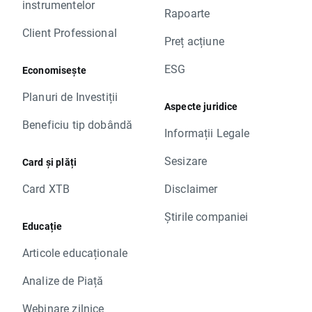
instrumentelor
Rapoarte
Client Professional
Preț acțiune
ESG
Economisește
Planuri de Investiții
Aspecte juridice
Beneficiu tip dobândă
Informații Legale
Sesizare
Card și plăți
Card XTB
Disclaimer
Știrile companiei
Educație
Articole educaționale
Analize de Piață
Webinare zilnice