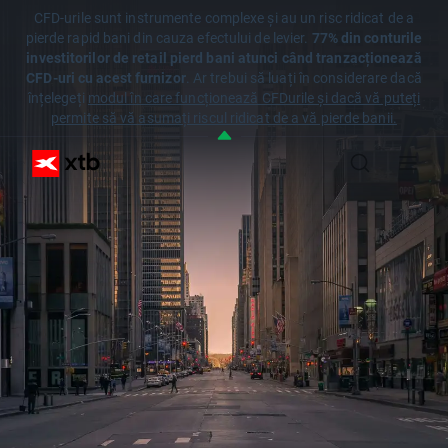
CFD-urile sunt instrumente complexe și au un risc ridicat de a
pierde rapid bani din cauza efectului de levier.
77% din conturile
investitorilor de retail pierd bani atunci când tranzacționează
CFD-uri cu acest furnizor
. Ar trebui să luați în considerare dacă
înțelegeți
modul în care funcționează CFDurile și dacă vă puteți
permite să vă asumați riscul ridicat de a vă pierde banii.