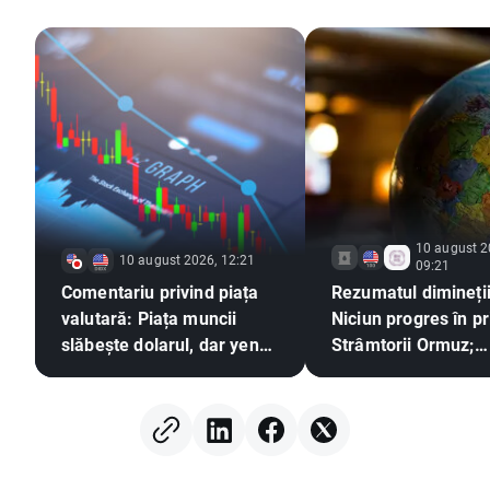
10 august 2
10 august 2026, 12:21
09:21
Comentariu privind piața
Rezumatul dimineții
valutară: Piața muncii
Niciun progres în pr
slăbește dolarul, dar yenul
Strâmtorii Ormuz;
revine la tendința
Investitorii reacțio
descendentă
rezultatele financia
Berkshire Hathawa