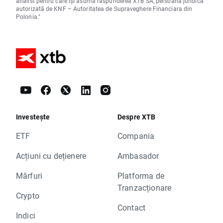
analist pentru care își asumă răspunderea XTB SA, persoană juridică
autorizată de KNF – Autoritatea de Supraveghere Financiara din
Polonia."
Investește
Despre XTB
ETF
Compania
Acțiuni cu dețienere
Ambasador
Mărfuri
Platforma de
Tranzacționare
Crypto
Contact
Indici