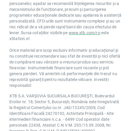
persoanelor, așadar se recomandă înțelegerea riscurilor și a
mecanismului de funcționare, precum și parcurgerea
programelor educaționale dedicate sau apelarea la asistență
personalizată. CFD-urile sunt instrumente complexe și au un
risc ridicat de a vă pierde rapid banii din cauza efectului de
levier. Sursa cotațiilor vizibile pe
www.xtb.com/ro
este
xStation.xt
Orice material are scop exclusiv informativ și educațional și
nu constituie recomandare sau sfat de investiții și nici ofertă
de cumpărare sau vânzare a vreunui produs sau serviciu
financiar. Instrumentele financiare sunt riscante și pot
genera pierderi. Vă amintim că performanțele din trecut nu
reprezintă garanții pentru rezultatele viitoare. Investiți
responsabil.
XTB S.A. VARȘOVIA SUCURSALA BUCUREȘTI, Bulevardul
Eroilor nr. 18, Sector 5, București, România este înregistrată
la Registrul Comerțului cu nr. J40/13245/2008, Cod
Identificare Fiscală 24270192, Activitate Principală - Alte
intermedieri financiare n.c.a. - 6499 Cod operator date
personale 22438, Atestat C.N.V.M. 293/15.09.2008, Nr.
înscriere în Reg. C.N.V.M. PJM01SFIM/400002