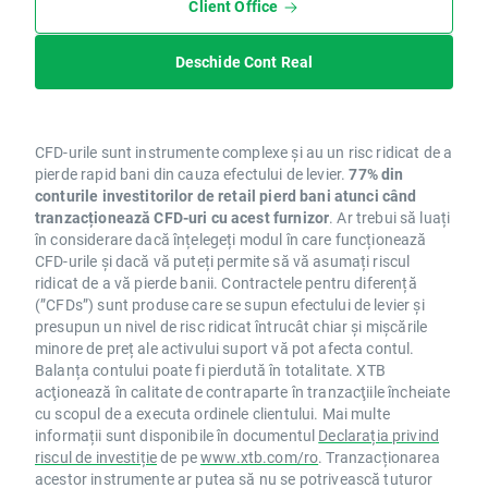
Client Office
Deschide Cont Real
CFD-urile sunt instrumente complexe și au un risc ridicat de a
pierde rapid bani din cauza efectului de levier.
77% din
conturile investitorilor de retail pierd bani atunci când
tranzacționează CFD-uri cu acest furnizor
. Ar trebui să luați
în considerare dacă înțelegeți modul în care funcționează
CFD-urile și dacă vă puteți permite să vă asumați riscul
ridicat de a vă pierde banii. Contractele pentru diferență
(”CFDs”) sunt produse care se supun efectului de levier și
presupun un nivel de risc ridicat întrucât chiar și mișcările
minore de preț ale activului suport vă pot afecta contul.
Balanța contului poate fi pierdută în totalitate. XTB
acţionează în calitate de contraparte în tranzacţiile încheiate
cu scopul de a executa ordinele clientului. Mai multe
informații sunt disponibile în documentul
Declarația privind
riscul de investiție
de pe
www.xtb.com/ro
. Tranzacționarea
acestor instrumente ar putea să nu se potrivească tuturor