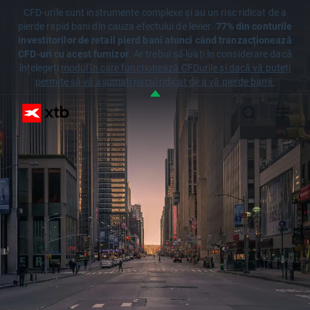
CFD-urile sunt instrumente complexe și au un risc ridicat de a
pierde rapid bani din cauza efectului de levier.
77% din conturile
investitorilor de retail pierd bani atunci când tranzacționează
CFD-uri cu acest furnizor
. Ar trebui să luați în considerare dacă
înțelegeți
modul în care funcționează CFDurile și dacă vă puteți
permite să vă asumați riscul ridicat de a vă pierde banii.