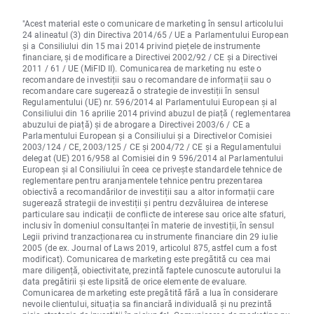
"Acest material este o comunicare de marketing în sensul articolului
24 alineatul (3) din Directiva 2014/65 / UE a Parlamentului European
și a Consiliului din 15 mai 2014 privind piețele de instrumente
financiare, și de modificare a Directivei 2002/92 / CE și a Directivei
2011 / 61 / UE (MiFID II). Comunicarea de marketing nu este o
recomandare de investiții sau o recomandare de informații sau o
recomandare care sugerează o strategie de investiții în sensul
Regulamentului (UE) nr. 596/2014 al Parlamentului European și al
Consiliului din 16 aprilie 2014 privind abuzul de piață ( reglementarea
abuzului de piață) și de abrogare a Directivei 2003/6 / CE a
Parlamentului European și a Consiliului și a Directivelor Comisiei
2003/124 / CE, 2003/125 / CE și 2004/72 / CE și a Regulamentului
delegat (UE) 2016/958 al Comisiei din 9 596/2014 al Parlamentului
European și al Consiliului în ceea ce privește standardele tehnice de
reglementare pentru aranjamentele tehnice pentru prezentarea
obiectivă a recomandărilor de investiții sau a altor informații care
sugerează strategii de investiții și pentru dezvăluirea de interese
particulare sau indicații de conflicte de interese sau orice alte sfaturi,
inclusiv în domeniul consultanței în materie de investiții, în sensul
Legii privind tranzacționarea cu instrumente financiare din 29 iulie
2005 (de ex. Journal of Laws 2019, articolul 875, astfel cum a fost
modificat). Comunicarea de marketing este pregătită cu cea mai
mare diligență, obiectivitate, prezintă faptele cunoscute autorului la
data pregătirii și este lipsită de orice elemente de evaluare.
Comunicarea de marketing este pregătită fără a lua în considerare
nevoile clientului, situația sa financiară individuală și nu prezintă