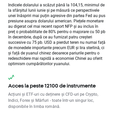
Indicele dolarului a scăzut până la 104,15, minimul de
la sfârșitul lunii iunie și pe măsură ce perspectivele
unei înăspriri mai puțin agresive din partea Fed au pus
presiune asupra dolarului american. Piețele monetare
au digerat cel mai recent raport NFP și au inclus în
preț o probabilitate de 80% pentru o majorare cu 50 pb
în decembrie, după ce au furnizat patru creșteri
succesive cu 75 pb. USD a pierdut teren nu numai față
de monedele importante precum EUR și lira sterlină, ci
și față de yuanul chinez deoarece pariurile pentru o
redeschidere mai rapidă a economiei Chinei au oferit
optimism cumpărătorilor yuanului.
Acces la peste 12100 de instrumente
Acțiuni și ETF-uri cu deținere și CFD-uri pe Crypto,
Indici, Forex și Mărfuri - toate într-un singur loc,
disponibile în limba română.