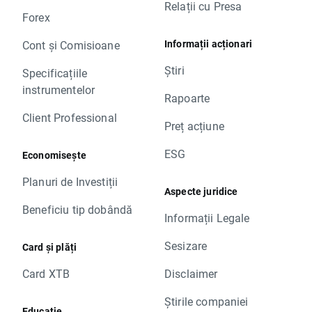
Relații cu Presa
Forex
Informații acționari
Cont și Comisioane
Știri
Specificațiile
instrumentelor
Rapoarte
Client Professional
Preț acțiune
ESG
Economisește
Planuri de Investiții
Aspecte juridice
Beneficiu tip dobândă
Informații Legale
Sesizare
Card și plăți
Card XTB
Disclaimer
Știrile companiei
Educație