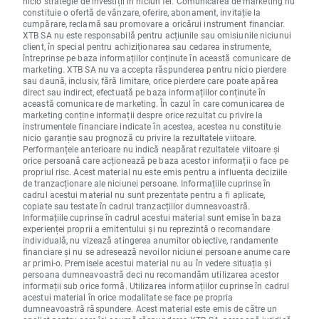
nicio strategie de investiții în niciun fel. Comunicarea de marketing nu
constituie o ofertă de vânzare, oferire, abonament, invitație la
cumpărare, reclamă sau promovare a oricărui instrument financiar.
XTB SA nu este responsabilă pentru acțiunile sau omisiunile niciunui
client, în special pentru achiziționarea sau cedarea instrumente,
întreprinse pe baza informațiilor conținute în această comunicare de
marketing. XTB SA nu va accepta răspunderea pentru nicio pierdere
sau daună, inclusiv, fără limitare, orice pierdere care poate apărea
direct sau indirect, efectuată pe baza informațiilor conținute în
această comunicare de marketing. În cazul în care comunicarea de
marketing conține informații despre orice rezultat cu privire la
instrumentele financiare indicate în acestea, acestea nu constituie
nicio garanție sau prognoză cu privire la rezultatele viitoare.
Performanțele anterioare nu indică neapărat rezultatele viitoare și
orice persoană care acționează pe baza acestor informații o face pe
propriul risc. Acest material nu este emis pentru a influenta deciziile
de tranzacționare ale niciunei persoane. Informațiile cuprinse în
cadrul acestui material nu sunt prezentate pentru a fi aplicate,
copiate sau testate în cadrul tranzacțiilor dumneavoastră.
Informațiile cuprinse în cadrul acestui material sunt emise în baza
experienței proprii a emitentului și nu reprezintă o recomandare
individuală, nu vizează atingerea anumitor obiective, randamente
financiare și nu se adresează nevoilor niciunei persoane anume care
ar primi-o. Premisele acestui material nu au în vedere situația și
persoana dumneavoastră deci nu recomandăm utilizarea acestor
informații sub orice formă. Utilizarea informațiilor cuprinse în cadrul
acestui material în orice modalitate se face pe propria
dumneavoastră răspundere. Acest material este emis de către un