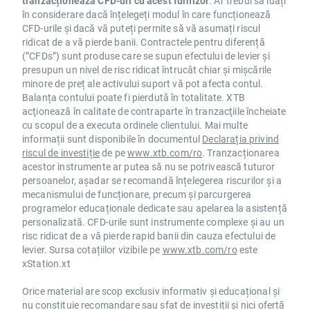
tranzacționează CFD-uri cu acest furnizor
. Ar trebui să luați
în considerare dacă înțelegeți modul în care funcționează
CFD-urile și dacă vă puteți permite să vă asumați riscul
ridicat de a vă pierde banii. Contractele pentru diferență
(”CFDs”) sunt produse care se supun efectului de levier și
presupun un nivel de risc ridicat întrucât chiar și mișcările
minore de preț ale activului suport vă pot afecta contul.
Balanța contului poate fi pierdută în totalitate. XTB
acţionează în calitate de contraparte în tranzacţiile încheiate
cu scopul de a executa ordinele clientului. Mai multe
informații sunt disponibile în documentul
Declarația privind
riscul de investiție
de pe
www.xtb.com/ro
. Tranzacționarea
acestor instrumente ar putea să nu se potrivească tuturor
persoanelor, așadar se recomandă înțelegerea riscurilor și a
mecanismului de funcționare, precum și parcurgerea
programelor educaționale dedicate sau apelarea la asistență
personalizată. CFD-urile sunt instrumente complexe și au un
risc ridicat de a vă pierde rapid banii din cauza efectului de
levier. Sursa cotațiilor vizibile pe
www.xtb.com/ro
este
xStation.xt
Orice material are scop exclusiv informativ și educațional și
nu constituie recomandare sau sfat de investiții și nici ofertă