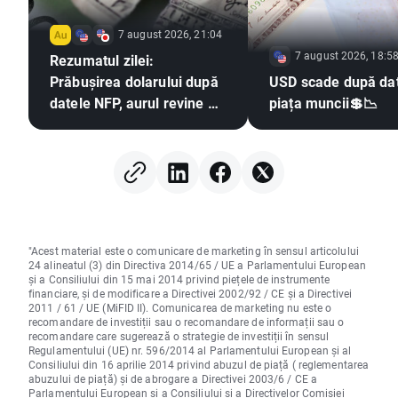
7 august 2026, 21:04
7 august 2026, 18:5
Rezumatul zilei:
Prăbușirea dolarului după
USD scade după dat
datele NFP, aurul revine pe
piața muncii💲📉
un trend ascendent
"Acest material este o comunicare de marketing în sensul articolului
24 alineatul (3) din Directiva 2014/65 / UE a Parlamentului European
și a Consiliului din 15 mai 2014 privind piețele de instrumente
financiare, și de modificare a Directivei 2002/92 / CE și a Directivei
2011 / 61 / UE (MiFID II). Comunicarea de marketing nu este o
recomandare de investiții sau o recomandare de informații sau o
recomandare care sugerează o strategie de investiții în sensul
Regulamentului (UE) nr. 596/2014 al Parlamentului European și al
Consiliului din 16 aprilie 2014 privind abuzul de piață ( reglementarea
abuzului de piață) și de abrogare a Directivei 2003/6 / CE a
Parlamentului European și a Consiliului și a Directivelor Comisiei