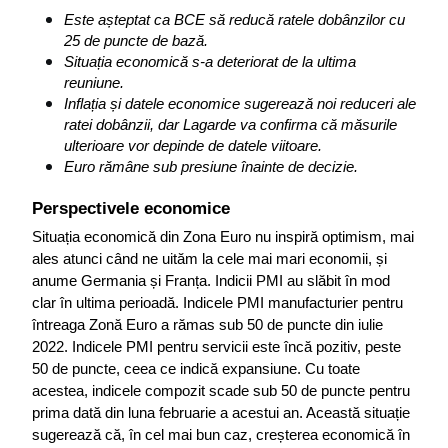
Este așteptat ca BCE să reducă ratele dobânzilor cu 
25 de puncte de bază.
Situația economică s-a deteriorat de la ultima 
reuniune.
Inflația și datele economice sugerează noi reduceri ale 
ratei dobânzii, dar Lagarde va confirma că măsurile 
ulterioare vor depinde de datele viitoare.
Euro rămâne sub presiune înainte de decizie.
Perspectivele economice
Situația economică din Zona Euro nu inspiră optimism, mai 
ales atunci când ne uităm la cele mai mari economii, și 
anume Germania și Franța. Indicii PMI au slăbit în mod 
clar în ultima perioadă. Indicele PMI manufacturier pentru 
întreaga Zonă Euro a rămas sub 50 de puncte din iulie 
2022. Indicele PMI pentru servicii este încă pozitiv, peste 
50 de puncte, ceea ce indică expansiune. Cu toate 
acestea, indicele compozit scade sub 50 de puncte pentru 
prima dată din luna februarie a acestui an. Această situație 
sugerează că, în cel mai bun caz, creșterea economică în 