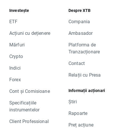
Investește
Despre XTB
ETF
Compania
Acțiuni cu dețienere
Ambasador
Mărfuri
Platforma de
Tranzacționare
Crypto
Contact
Indici
Relații cu Presa
Forex
Informații acționari
Cont și Comisioane
Știri
Specificațiile
instrumentelor
Rapoarte
Client Professional
Preț acțiune