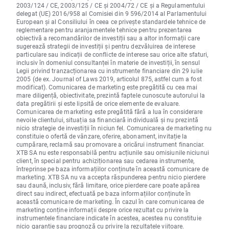
2003/124 / CE, 2003/125 / CE și 2004/72 / CE și a Regulamentului
delegat (UE) 2016/958 al Comisiei din 9 596/2014 al Parlamentului
European și al Consiliului în ceea ce privește standardele tehnice de
reglementare pentru aranjamentele tehnice pentru prezentarea
obiectivă a recomandărilor de investiții sau a altor informații care
sugerează strategii de investiții și pentru dezvăluirea de interese
particulare sau indicații de conflicte de interese sau orice alte sfaturi,
inclusiv în domeniul consultanței în materie de investiții, în sensul
Legii privind tranzacționarea cu instrumente financiare din 29 iulie
2005 (de ex. Journal of Laws 2019, articolul 875, astfel cum a fost
modificat). Comunicarea de marketing este pregătită cu cea mai
mare diligență, obiectivitate, prezintă faptele cunoscute autorului la
data pregătirii și este lipsită de orice elemente de evaluare.
Comunicarea de marketing este pregătită fără a lua în considerare
nevoile clientului, situația sa financiară individuală și nu prezintă
nicio strategie de investiții în niciun fel. Comunicarea de marketing nu
constituie o ofertă de vânzare, oferire, abonament, invitație la
cumpărare, reclamă sau promovare a oricărui instrument financiar.
XTB SA nu este responsabilă pentru acțiunile sau omisiunile niciunui
client, în special pentru achiziționarea sau cedarea instrumente,
întreprinse pe baza informațiilor conținute în această comunicare de
marketing. XTB SA nu va accepta răspunderea pentru nicio pierdere
sau daună, inclusiv, fără limitare, orice pierdere care poate apărea
direct sau indirect, efectuată pe baza informațiilor conținute în
această comunicare de marketing. În cazul în care comunicarea de
marketing conține informații despre orice rezultat cu privire la
instrumentele financiare indicate în acestea, acestea nu constituie
nicio garanție sau prognoză cu privire la rezultatele viitoare.