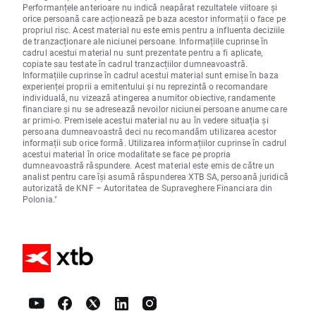
Performanțele anterioare nu indică neapărat rezultatele viitoare și
orice persoană care acționează pe baza acestor informații o face pe
propriul risc. Acest material nu este emis pentru a influenta deciziile
de tranzacționare ale niciunei persoane. Informațiile cuprinse în
cadrul acestui material nu sunt prezentate pentru a fi aplicate,
copiate sau testate în cadrul tranzacțiilor dumneavoastră.
Informațiile cuprinse în cadrul acestui material sunt emise în baza
experienței proprii a emitentului și nu reprezintă o recomandare
individuală, nu vizează atingerea anumitor obiective, randamente
financiare și nu se adresează nevoilor niciunei persoane anume care
ar primi-o. Premisele acestui material nu au în vedere situația și
persoana dumneavoastră deci nu recomandăm utilizarea acestor
informații sub orice formă. Utilizarea informațiilor cuprinse în cadrul
acestui material în orice modalitate se face pe propria
dumneavoastră răspundere. Acest material este emis de către un
analist pentru care își asumă răspunderea XTB SA, persoană juridică
autorizată de KNF – Autoritatea de Supraveghere Financiara din
Polonia."