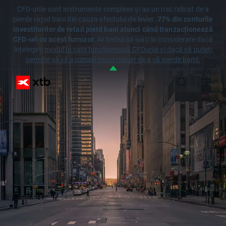
CFD-urile sunt instrumente complexe și au un risc ridicat de a
pierde rapid bani din cauza efectului de levier.
77% din conturile
investitorilor de retail pierd bani atunci când tranzacționează
CFD-uri cu acest furnizor
. Ar trebui să luați în considerare dacă
înțelegeți
modul în care funcționează CFDurile și dacă vă puteți
permite să vă asumați riscul ridicat de a vă pierde banii.