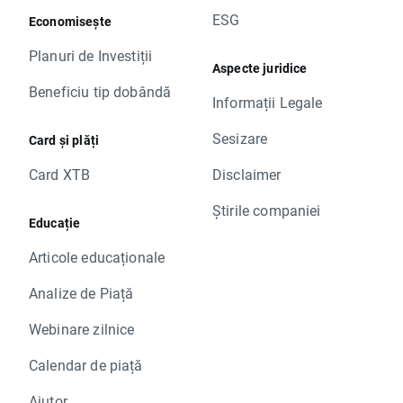
ESG
Economisește
Planuri de Investiții
Aspecte juridice
Beneficiu tip dobândă
Informații Legale
Sesizare
Card și plăți
Card XTB
Disclaimer
Știrile companiei
Educație
Articole educaționale
Analize de Piață
Webinare zilnice
Calendar de piață
Ajutor