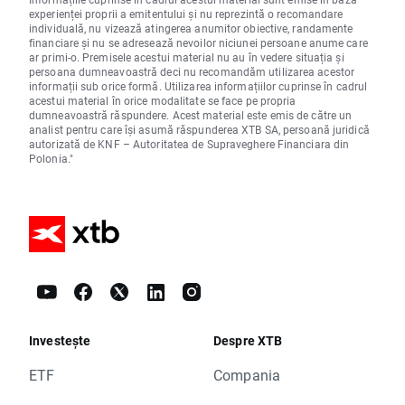
experienței proprii a emitentului și nu reprezintă o recomandare
individuală, nu vizează atingerea anumitor obiective, randamente
financiare și nu se adresează nevoilor niciunei persoane anume care
ar primi-o. Premisele acestui material nu au în vedere situația și
persoana dumneavoastră deci nu recomandăm utilizarea acestor
informații sub orice formă. Utilizarea informațiilor cuprinse în cadrul
acestui material în orice modalitate se face pe propria
dumneavoastră răspundere. Acest material este emis de către un
analist pentru care își asumă răspunderea XTB SA, persoană juridică
autorizată de KNF – Autoritatea de Supraveghere Financiara din
Polonia."
Investește
Despre XTB
ETF
Compania