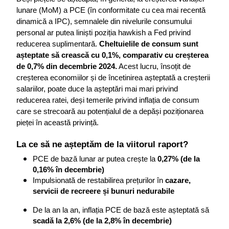
lunare (MoM) a PCE (în conformitate cu cea mai recentă 
dinamică a IPC), semnalele din nivelurile consumului 
personal ar putea liniști poziția hawkish a Fed privind 
reducerea suplimentară. 
Cheltuielile de consum sunt 
așteptate să crească cu 0,1%, comparativ cu creșterea 
de 0,7% din decembrie 2024.
 Acest lucru, însoțit de 
creșterea economiilor și de încetinirea așteptată a creșterii 
salariilor, poate duce la așteptări mai mari privind 
reducerea ratei, deși temerile privind inflația de consum 
care se strecoară au potențialul de a depăși poziționarea 
pieței în această privință.
La ce să ne așteptăm de la viitorul raport?
PCE de bază lunar ar putea crește la 
0,27% (de la 
0,16% în decembrie)
Impulsionată de restabilirea prețurilor în 
cazare, 
servicii de recreere și bunuri nedurabile
De la an la an, inflația PCE de bază este așteptată să 
scadă la 2,6% (de la 2,8% în decembrie)