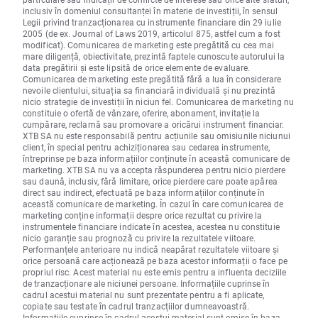
inclusiv în domeniul consultanței în materie de investiții, în sensul
Legii privind tranzacționarea cu instrumente financiare din 29 iulie
2005 (de ex. Journal of Laws 2019, articolul 875, astfel cum a fost
modificat). Comunicarea de marketing este pregătită cu cea mai
mare diligență, obiectivitate, prezintă faptele cunoscute autorului la
data pregătirii și este lipsită de orice elemente de evaluare.
Comunicarea de marketing este pregătită fără a lua în considerare
nevoile clientului, situația sa financiară individuală și nu prezintă
nicio strategie de investiții în niciun fel. Comunicarea de marketing nu
constituie o ofertă de vânzare, oferire, abonament, invitație la
cumpărare, reclamă sau promovare a oricărui instrument financiar.
XTB SA nu este responsabilă pentru acțiunile sau omisiunile niciunui
client, în special pentru achiziționarea sau cedarea instrumente,
întreprinse pe baza informațiilor conținute în această comunicare de
marketing. XTB SA nu va accepta răspunderea pentru nicio pierdere
sau daună, inclusiv, fără limitare, orice pierdere care poate apărea
direct sau indirect, efectuată pe baza informațiilor conținute în
această comunicare de marketing. În cazul în care comunicarea de
marketing conține informații despre orice rezultat cu privire la
instrumentele financiare indicate în acestea, acestea nu constituie
nicio garanție sau prognoză cu privire la rezultatele viitoare.
Performanțele anterioare nu indică neapărat rezultatele viitoare și
orice persoană care acționează pe baza acestor informații o face pe
propriul risc. Acest material nu este emis pentru a influenta deciziile
de tranzacționare ale niciunei persoane. Informațiile cuprinse în
cadrul acestui material nu sunt prezentate pentru a fi aplicate,
copiate sau testate în cadrul tranzacțiilor dumneavoastră.
Informațiile cuprinse în cadrul acestui material sunt emise în baza