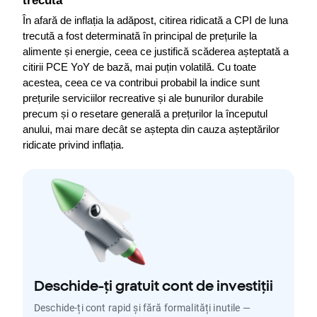
trecută
În afară de inflația la adăpost, citirea ridicată a CPI de luna 
trecută a fost determinată în principal de prețurile la 
alimente și energie, ceea ce justifică scăderea așteptată a 
citirii PCE YoY de bază, mai puțin volatilă. Cu toate 
acestea, ceea ce va contribui probabil la indice sunt 
prețurile serviciilor recreative și ale bunurilor durabile 
precum și o resetare generală a prețurilor la începutul 
anului, mai mare decât se aștepta din cauza așteptărilor 
ridicate privind inflația.
Deschide-ți gratuit cont de investiții
Deschide-ți cont rapid și fără formalități inutile —