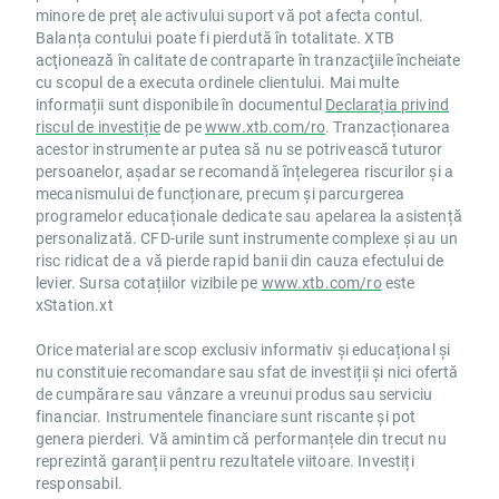
minore de preț ale activului suport vă pot afecta contul.
Balanța contului poate fi pierdută în totalitate. XTB
acţionează în calitate de contraparte în tranzacţiile încheiate
cu scopul de a executa ordinele clientului. Mai multe
informații sunt disponibile în documentul
Declarația privind
riscul de investiție
de pe
www.xtb.com/ro
. Tranzacționarea
acestor instrumente ar putea să nu se potrivească tuturor
persoanelor, așadar se recomandă înțelegerea riscurilor și a
mecanismului de funcționare, precum și parcurgerea
programelor educaționale dedicate sau apelarea la asistență
personalizată. CFD-urile sunt instrumente complexe și au un
risc ridicat de a vă pierde rapid banii din cauza efectului de
levier. Sursa cotațiilor vizibile pe
www.xtb.com/ro
este
xStation.xt
Orice material are scop exclusiv informativ și educațional și
nu constituie recomandare sau sfat de investiții și nici ofertă
de cumpărare sau vânzare a vreunui produs sau serviciu
financiar. Instrumentele financiare sunt riscante și pot
genera pierderi. Vă amintim că performanțele din trecut nu
reprezintă garanții pentru rezultatele viitoare. Investiți
responsabil.