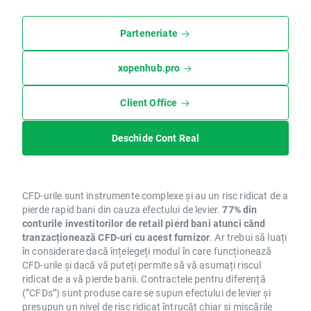
Parteneriate
xopenhub.pro
Client Office
Deschide Cont Real
CFD-urile sunt instrumente complexe și au un risc ridicat de a
pierde rapid bani din cauza efectului de levier.
77% din
conturile investitorilor de retail pierd bani atunci când
tranzacționează CFD-uri cu acest furnizor
. Ar trebui să luați
în considerare dacă înțelegeți modul în care funcționează
CFD-urile și dacă vă puteți permite să vă asumați riscul
ridicat de a vă pierde banii. Contractele pentru diferență
(”CFDs”) sunt produse care se supun efectului de levier și
presupun un nivel de risc ridicat întrucât chiar și mișcările