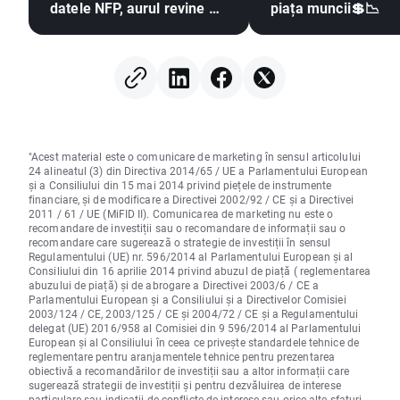
datele NFP, aurul revine pe
piața muncii💲📉
un trend ascendent
"Acest material este o comunicare de marketing în sensul articolului
24 alineatul (3) din Directiva 2014/65 / UE a Parlamentului European
și a Consiliului din 15 mai 2014 privind piețele de instrumente
financiare, și de modificare a Directivei 2002/92 / CE și a Directivei
2011 / 61 / UE (MiFID II). Comunicarea de marketing nu este o
recomandare de investiții sau o recomandare de informații sau o
recomandare care sugerează o strategie de investiții în sensul
Regulamentului (UE) nr. 596/2014 al Parlamentului European și al
Consiliului din 16 aprilie 2014 privind abuzul de piață ( reglementarea
abuzului de piață) și de abrogare a Directivei 2003/6 / CE a
Parlamentului European și a Consiliului și a Directivelor Comisiei
2003/124 / CE, 2003/125 / CE și 2004/72 / CE și a Regulamentului
delegat (UE) 2016/958 al Comisiei din 9 596/2014 al Parlamentului
European și al Consiliului în ceea ce privește standardele tehnice de
reglementare pentru aranjamentele tehnice pentru prezentarea
obiectivă a recomandărilor de investiții sau a altor informații care
sugerează strategii de investiții și pentru dezvăluirea de interese
particulare sau indicații de conflicte de interese sau orice alte sfaturi,