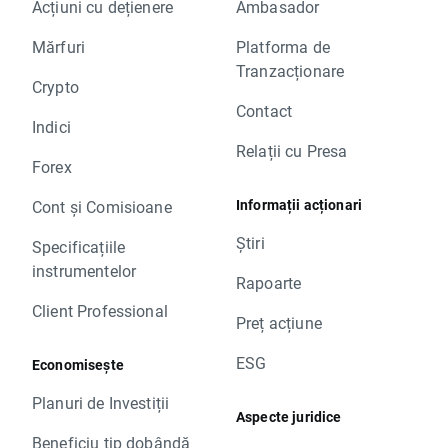
Acțiuni cu dețienere
Ambasador
Mărfuri
Platforma de
Tranzacționare
Crypto
Contact
Indici
Relații cu Presa
Forex
Informații acționari
Cont și Comisioane
Știri
Specificațiile
instrumentelor
Rapoarte
Client Professional
Preț acțiune
ESG
Economisește
Planuri de Investiții
Aspecte juridice
Beneficiu tip dobândă