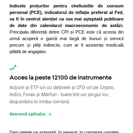
Indicele prețurilor pentru cheltuielile de consum 
personal (PCE), indicatorul de inflație preferat al Fed, 
va fi în centrul atenției ca cea mai așteptată publicare 
de date din calendarul macroeconomic de astăzi.
Principala diferență dintre CPI și PCE este că acesta din 
urmă acoperă o gamă mai largă de bunuri și servicii 
precum și plăți indirecte, cum ar fi asistența medicală 
plătită de angajator.
Acces la peste 12100 de instrumente
Acțiuni și ETF-uri cu deținere și CFD-uri pe Crypto,
Indici, Forex și Mărfuri - toate într-un singur loc,
disponibile în limba română.
Descarcă aplicația
Deși piețele se așteaptă, în general, la creșterea variației 