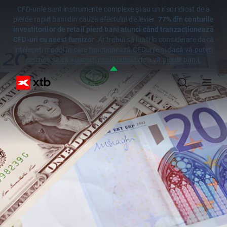
CFD-urile sunt instrumente complexe și au un risc ridicat de a
pierde rapid bani din cauza efectului de levier.
77% din conturile
investitorilor de retail pierd bani atunci când tranzacționează
CFD-uri cu acest furnizor
. Ar trebui să luați în considerare dacă
înțelegeți
modul în care funcționează CFDurile și dacă vă puteți
permite să vă asumați riscul ridicat de a vă pierde banii.