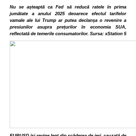
Nu se așteaptă ca Fed să reducă ratele în prima 
jumătate a anului 2025 deoarece efectul tarifelor 
vamale ale lui Trump ar putea declanșa o revenire a 
presiunilor asupra prețurilor în economia SUA, 
reflectată de temerile consumatorilor.
Sursa: xStation 5
EURUSD
 își revine lent din scăderea de ieri, cauzată de 