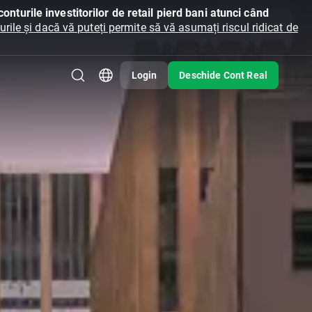
onturile investitorilor de retail pierd bani atunci când
ile și dacă vă puteți permite să vă asumați riscul ridicat de
Login
Deschide Cont Real