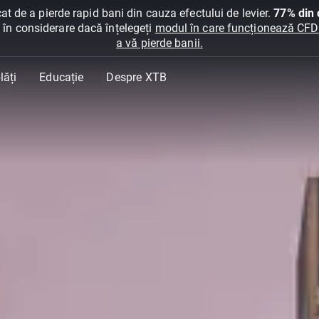
at de a pierde rapid bani din cauza efectului de levier.
77% din c
ți în considerare dacă înțelegeți
modul în care funcționează CFDur
a vă pierde banii.
lăți
Educație
Despre XTB