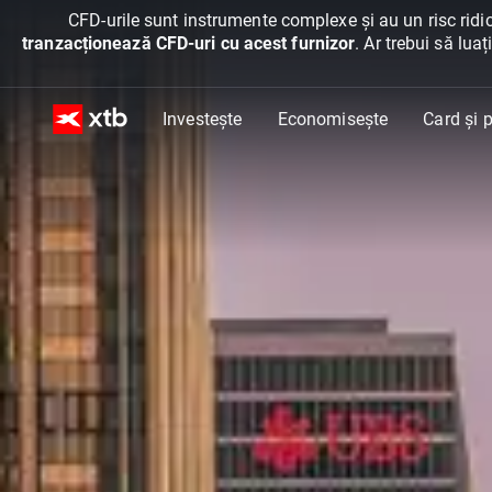
CFD-urile sunt instrumente complexe și au un risc ridic
tranzacționează CFD-uri cu acest furnizor
. Ar trebui să lua
Investește
Economisește
Card și p