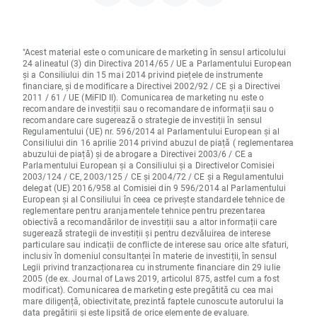
"Acest material este o comunicare de marketing în sensul articolului
24 alineatul (3) din Directiva 2014/65 / UE a Parlamentului European
și a Consiliului din 15 mai 2014 privind piețele de instrumente
financiare, și de modificare a Directivei 2002/92 / CE și a Directivei
2011 / 61 / UE (MiFID II). Comunicarea de marketing nu este o
recomandare de investiții sau o recomandare de informații sau o
recomandare care sugerează o strategie de investiții în sensul
Regulamentului (UE) nr. 596/2014 al Parlamentului European și al
Consiliului din 16 aprilie 2014 privind abuzul de piață ( reglementarea
abuzului de piață) și de abrogare a Directivei 2003/6 / CE a
Parlamentului European și a Consiliului și a Directivelor Comisiei
2003/124 / CE, 2003/125 / CE și 2004/72 / CE și a Regulamentului
delegat (UE) 2016/958 al Comisiei din 9 596/2014 al Parlamentului
European și al Consiliului în ceea ce privește standardele tehnice de
reglementare pentru aranjamentele tehnice pentru prezentarea
obiectivă a recomandărilor de investiții sau a altor informații care
sugerează strategii de investiții și pentru dezvăluirea de interese
particulare sau indicații de conflicte de interese sau orice alte sfaturi,
inclusiv în domeniul consultanței în materie de investiții, în sensul
Legii privind tranzacționarea cu instrumente financiare din 29 iulie
2005 (de ex. Journal of Laws 2019, articolul 875, astfel cum a fost
modificat). Comunicarea de marketing este pregătită cu cea mai
mare diligență, obiectivitate, prezintă faptele cunoscute autorului la
data pregătirii și este lipsită de orice elemente de evaluare.