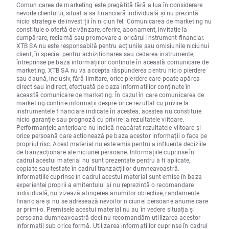
Comunicarea de marketing este pregătită fără a lua în considerare
nevoile clientului, situația sa financiară individuală și nu prezintă
nicio strategie de investiții în niciun fel. Comunicarea de marketing nu
constituie o ofertă de vânzare, oferire, abonament, invitație la
cumpărare, reclamă sau promovare a oricărui instrument financiar.
XTB SA nu este responsabilă pentru acțiunile sau omisiunile niciunui
client, în special pentru achiziționarea sau cedarea instrumente,
întreprinse pe baza informațiilor conținute în această comunicare de
marketing. XTB SA nu va accepta răspunderea pentru nicio pierdere
sau daună, inclusiv, fără limitare, orice pierdere care poate apărea
direct sau indirect, efectuată pe baza informațiilor conținute în
această comunicare de marketing. În cazul în care comunicarea de
marketing conține informații despre orice rezultat cu privire la
instrumentele financiare indicate în acestea, acestea nu constituie
nicio garanție sau prognoză cu privire la rezultatele viitoare.
Performanțele anterioare nu indică neapărat rezultatele viitoare și
orice persoană care acționează pe baza acestor informații o face pe
propriul risc. Acest material nu este emis pentru a influenta deciziile
de tranzacționare ale niciunei persoane. Informațiile cuprinse în
cadrul acestui material nu sunt prezentate pentru a fi aplicate,
copiate sau testate în cadrul tranzacțiilor dumneavoastră.
Informațiile cuprinse în cadrul acestui material sunt emise în baza
experienței proprii a emitentului și nu reprezintă o recomandare
individuală, nu vizează atingerea anumitor obiective, randamente
financiare și nu se adresează nevoilor niciunei persoane anume care
ar primi-o. Premisele acestui material nu au în vedere situația și
persoana dumneavoastră deci nu recomandăm utilizarea acestor
informații sub orice formă. Utilizarea informațiilor cuprinse în cadrul