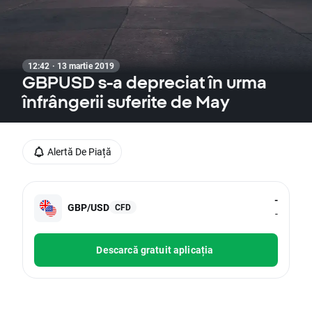
12:42 · 13 martie 2019
GBPUSD s-a depreciat în urma
înfrângerii suferite de May
Alertă De Piață
-
GBP/USD
CFD
-
Descarcă gratuit aplicația