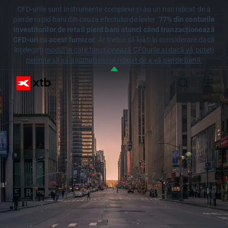
CFD-urile sunt instrumente complexe și au un risc ridicat de a
pierde rapid bani din cauza efectului de levier.
77% din conturile
investitorilor de retail pierd bani atunci când tranzacționează
CFD-uri cu acest furnizor
. Ar trebui să luați în considerare dacă
înțelegeți
modul în care funcționează CFDurile și dacă vă puteți
permite să vă asumați riscul ridicat de a vă pierde banii.