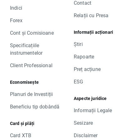
Contact
Indici
Relații cu Presa
Forex
Informații acționari
Cont și Comisioane
Știri
Specificațiile
instrumentelor
Rapoarte
Client Professional
Preț acțiune
ESG
Economisește
Planuri de Investiții
Aspecte juridice
Beneficiu tip dobândă
Informații Legale
Sesizare
Card și plăți
Card XTB
Disclaimer