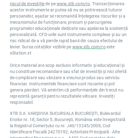
riscul de investiție
de pe
www.xtb.com/ro
. Tranzacționarea
acestor instrumente ar putea să nu se potrivească tuturor
persoanelor, așadar se recomandă înțelegerea riscurilor și a
mecanismului de funcționare, precum și parcurgerea
programelor educaționale dedicate sau apelarea la asistență
personalizată. CFD-urile sunt instrumente complexe și au un
risc ridicat de a vă pierde rapid banii din cauza efectului de
levier. Sursa cotațiilor vizibile pe
www.xtb.com/ro
este
xStation.xt
Orice material are scop exclusiv informativ și educațional și
nu constituie recomandare sau sfat de investiții și nici ofertă
de cumpărare sau vânzare a vreunui produs sau serviciu
financiar. Instrumentele financiare sunt riscante și pot
genera pierderi. Vă amintim că performanțele din trecut nu
reprezintă garanții pentru rezultatele viitoare. Investiți
responsabil.
XTB S.A. VARȘOVIA SUCURSALA BUCUREȘTI, Bulevardul
Eroilor nr. 18, Sector 5, București, România este înregistrată
la Registrul Comerțului cu nr. J40/13245/2008, Cod
Identificare Fiscală 24270192, Activitate Principală - Alte
intermedieri financiare n.c.a. - 6499 Cod operator date