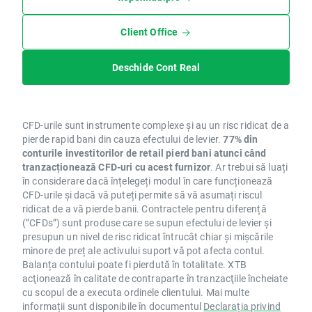
Client Office
Deschide Cont Real
CFD-urile sunt instrumente complexe și au un risc ridicat de a
pierde rapid bani din cauza efectului de levier.
77% din
conturile investitorilor de retail pierd bani atunci când
tranzacționează CFD-uri cu acest furnizor
. Ar trebui să luați
în considerare dacă înțelegeți modul în care funcționează
CFD-urile și dacă vă puteți permite să vă asumați riscul
ridicat de a vă pierde banii. Contractele pentru diferență
(”CFDs”) sunt produse care se supun efectului de levier și
presupun un nivel de risc ridicat întrucât chiar și mișcările
minore de preț ale activului suport vă pot afecta contul.
Balanța contului poate fi pierdută în totalitate. XTB
acţionează în calitate de contraparte în tranzacţiile încheiate
cu scopul de a executa ordinele clientului. Mai multe
informații sunt disponibile în documentul
Declarația privind