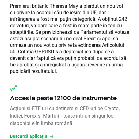
Premierul britanic Theresa May a pierdut un nou vot
cu privire la acordul său de ieșire din UE, dar
înfrângerea a fost mai puțin categorică. A obținut 242
de voturi, valoare care a fost în mare parte în ton cu
așteptările. Se previzionează ca Parlamentul să voteze
astăzi asupra scenariului no-deal Brexit și apoi să
urmeze un nou vot cu privire la extinderea Articolului
50. Cotația GBPUSD s-a depreciat ieri după ce a
devenit clar faptul că era puțin probabil ca acordul să
fie aprobat și a înregistrat o ușoară revenire în urma
publicării rezultatului.
Acces la peste 12100 de instrumente
Acțiuni și ETF-uri cu deținere și CFD-uri pe Crypto,
Indici, Forex și Mărfuri - toate într-un singur loc,
disponibile în limba română.
Descarcă aplicația