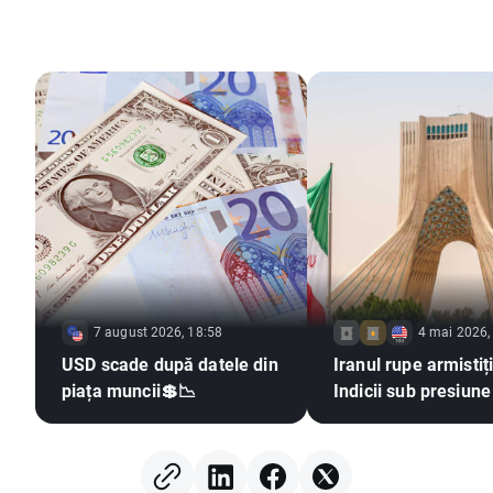
7 august 2026, 18:58
4 mai 2026,
USD scade după datele din
Iranul rupe armistiț
piața muncii💲📉
Indicii sub presiune