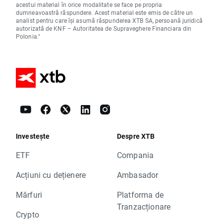
acestui material în orice modalitate se face pe propria
dumneavoastră răspundere. Acest material este emis de către un
analist pentru care își asumă răspunderea XTB SA, persoană juridică
autorizată de KNF – Autoritatea de Supraveghere Financiara din
Polonia."
Investește
Despre XTB
ETF
Compania
Acțiuni cu dețienere
Ambasador
Mărfuri
Platforma de
Tranzacționare
Crypto