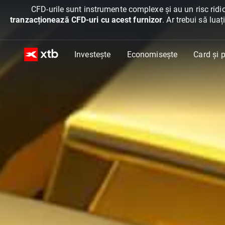
CFD-urile sunt instrumente complexe și au un risc ridic
tranzacționează CFD-uri cu acest furnizor
. Ar trebui să lua
Investește
Economisește
Card și p