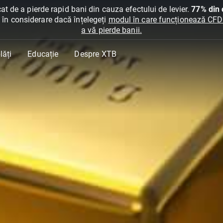
at de a pierde rapid bani din cauza efectului de levier.
77% din c
ți în considerare dacă înțelegeți
modul în care funcționează CFDur
a vă pierde banii.
lăți
Educație
Despre XTB