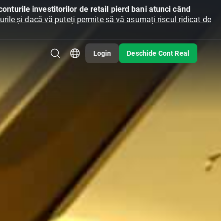
onturile investitorilor de retail pierd bani atunci când
ile și dacă vă puteți permite să vă asumați riscul ridicat de
Login
Deschide Cont Real