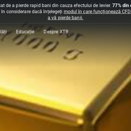
at de a pierde rapid bani din cauza efectului de levier.
77% din c
ți în considerare dacă înțelegeți
modul în care funcționează CFDur
a vă pierde banii.
lăți
Educație
Despre XTB