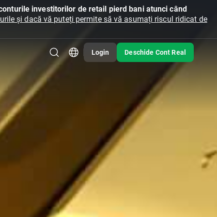
onturile investitorilor de retail pierd bani atunci când
ile și dacă vă puteți permite să vă asumați riscul ridicat de
Login
Deschide Cont Real