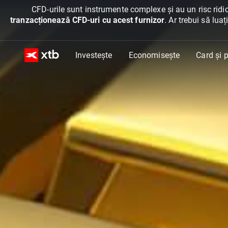
CFD-urile sunt instrumente complexe și au un risc ridic
tranzacționează CFD-uri cu acest furnizor
. Ar trebui să lua
Investește
Economisește
Card și p