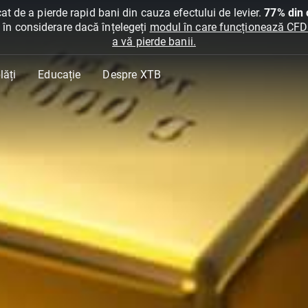
at de a pierde rapid bani din cauza efectului de levier.
77% din c
ți în considerare dacă înțelegeți
modul în care funcționează CFDur
a vă pierde banii.
lăți
Educație
Despre XTB