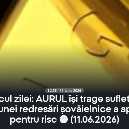
12:59 · 11 iunie 2026
cul zilei: AURUL își trage sufle
unei redresări șovăielnice a ap
pentru risc 🟡 (11.06.2026)