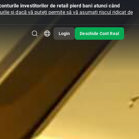
onturile investitorilor de retail pierd bani atunci când
ile și dacă vă puteți permite să vă asumați riscul ridicat de
Login
Deschide Cont Real