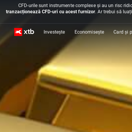
CFD-urile sunt instrumente complexe și au un risc ridic
tranzacționează CFD-uri cu acest furnizor
. Ar trebui să lua
Investește
Economisește
Card și p