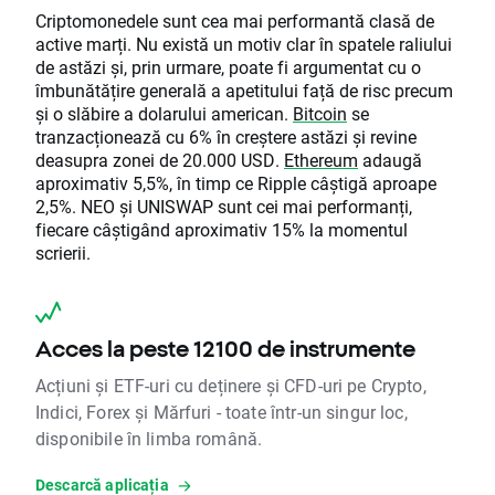
Criptomonedele sunt cea mai performantă clasă de
active marți. Nu există un motiv clar în spatele raliului
de astăzi și, prin urmare, poate fi argumentat cu o
îmbunătățire generală a apetitului față de risc precum
și o slăbire a dolarului american.
Bitcoin
se
tranzacționează cu 6% în creștere astăzi și revine
deasupra zonei de 20.000 USD.
Ethereum
adaugă
aproximativ 5,5%, în timp ce Ripple câștigă aproape
2,5%. NEO și UNISWAP sunt cei mai performanți,
fiecare câștigând aproximativ 15% la momentul
scrierii.
Acces la peste 12100 de instrumente
Acțiuni și ETF-uri cu deținere și CFD-uri pe Crypto,
Indici, Forex și Mărfuri - toate într-un singur loc,
disponibile în limba română.
Descarcă aplicația