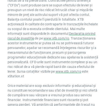
ridicat de a vă pierde banii. Contractele pentru diferență
(”CFDs”) sunt produse care se supun efectului de levier și
presupun un nivel de risc ridicat întrucât chiar și mișcările
minore de preț ale activului suport vă pot afecta contul.
Balanța contului poate fi pierdută în totalitate. XTB
acţionează în calitate de contraparte în tranzacţiile încheiate
cu scopul de a executa ordinele clientului. Mai multe
informații sunt disponibile în documentul
Declarația privind
riscul de investiție
de pe
www.xtb.com/ro
. Tranzacționarea
acestor instrumente ar putea să nu se potrivească tuturor
persoanelor, așadar se recomandă înțelegerea riscurilor și a
mecanismului de funcționare, precum și parcurgerea
programelor educaționale dedicate sau apelarea la asistență
personalizată. CFD-urile sunt instrumente complexe și au un
risc ridicat de a vă pierde rapid banii din cauza efectului de
levier. Sursa cotațiilor vizibile pe
www.xtb.com/ro
este
xStation.xt
Orice material are scop exclusiv informativ și educațional și
nu constituie recomandare sau sfat de investiții și nici ofertă
de cumpărare sau vânzare a vreunui produs sau serviciu
financiar. Instrumentele financiare sunt riscante și pot
genera pierderi. Vă amintim că performanțele din trecut nu