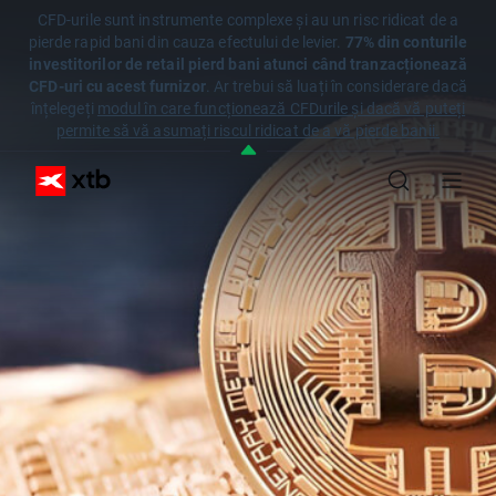
CFD-urile sunt instrumente complexe și au un risc ridicat de a
pierde rapid bani din cauza efectului de levier.
77% din conturile
investitorilor de retail pierd bani atunci când tranzacționează
CFD-uri cu acest furnizor
. Ar trebui să luați în considerare dacă
înțelegeți
modul în care funcționează CFDurile și dacă vă puteți
permite să vă asumați riscul ridicat de a vă pierde banii.