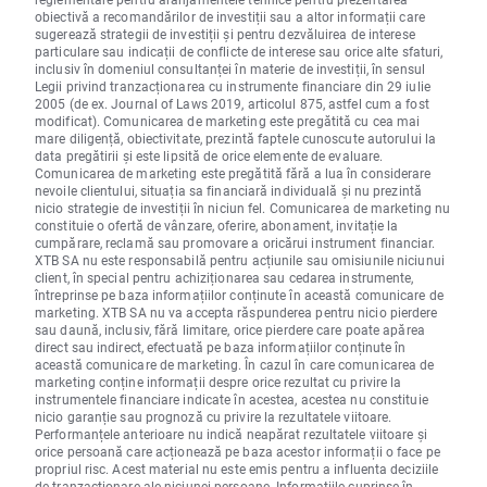
obiectivă a recomandărilor de investiții sau a altor informații care
sugerează strategii de investiții și pentru dezvăluirea de interese
particulare sau indicații de conflicte de interese sau orice alte sfaturi,
inclusiv în domeniul consultanței în materie de investiții, în sensul
Legii privind tranzacționarea cu instrumente financiare din 29 iulie
2005 (de ex. Journal of Laws 2019, articolul 875, astfel cum a fost
modificat). Comunicarea de marketing este pregătită cu cea mai
mare diligență, obiectivitate, prezintă faptele cunoscute autorului la
data pregătirii și este lipsită de orice elemente de evaluare.
Comunicarea de marketing este pregătită fără a lua în considerare
nevoile clientului, situația sa financiară individuală și nu prezintă
nicio strategie de investiții în niciun fel. Comunicarea de marketing nu
constituie o ofertă de vânzare, oferire, abonament, invitație la
cumpărare, reclamă sau promovare a oricărui instrument financiar.
XTB SA nu este responsabilă pentru acțiunile sau omisiunile niciunui
client, în special pentru achiziționarea sau cedarea instrumente,
întreprinse pe baza informațiilor conținute în această comunicare de
marketing. XTB SA nu va accepta răspunderea pentru nicio pierdere
sau daună, inclusiv, fără limitare, orice pierdere care poate apărea
direct sau indirect, efectuată pe baza informațiilor conținute în
această comunicare de marketing. În cazul în care comunicarea de
marketing conține informații despre orice rezultat cu privire la
instrumentele financiare indicate în acestea, acestea nu constituie
nicio garanție sau prognoză cu privire la rezultatele viitoare.
Performanțele anterioare nu indică neapărat rezultatele viitoare și
orice persoană care acționează pe baza acestor informații o face pe
propriul risc. Acest material nu este emis pentru a influenta deciziile
de tranzacționare ale niciunei persoane. Informațiile cuprinse în