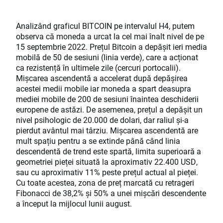
Analizând graficul BITCOIN pe intervalul H4, putem
observa că moneda a urcat la cel mai înalt nivel de pe
15 septembrie 2022. Prețul Bitcoin a depășit ieri media
mobilă de 50 de sesiuni (linia verde), care a acționat
ca rezistență în ultimele zile (cercuri portocalii).
Mișcarea ascendentă a accelerat după depășirea
acestei medii mobile iar moneda a spart deasupra
mediei mobile de 200 de sesiuni înaintea deschiderii
europene de astăzi. De asemenea, prețul a depășit un
nivel psihologic de 20.000 de dolari, dar raliul și-a
pierdut avântul mai târziu. Mișcarea ascendentă are
mult spațiu pentru a se extinde până când linia
descendentă de trend este spartă, limita superioară a
geometriei pieței situată la aproximativ 22.400 USD,
sau cu aproximativ 11% peste prețul actual al pieței.
Cu toate acestea, zona de preț marcată cu retrageri
Fibonacci de 38,2% și 50% a unei mișcări descendente
a început la mijlocul lunii august.