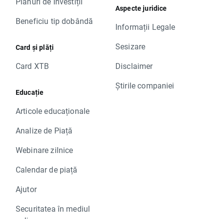
Planuri de Investiții
Aspecte juridice
Beneficiu tip dobândă
Informații Legale
Sesizare
Card și plăți
Card XTB
Disclaimer
Știrile companiei
Educație
Articole educaționale
Analize de Piață
Webinare zilnice
Calendar de piață
Ajutor
Securitatea în mediul