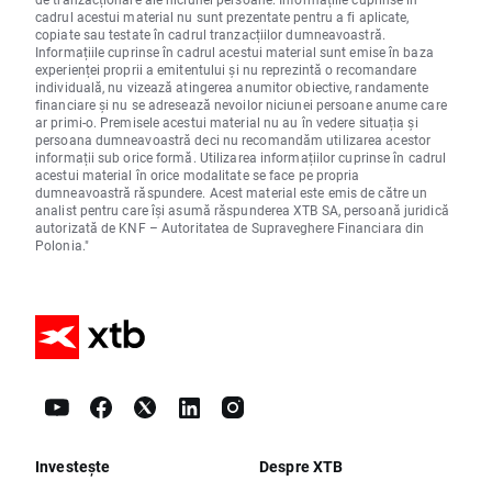
cadrul acestui material nu sunt prezentate pentru a fi aplicate,
copiate sau testate în cadrul tranzacțiilor dumneavoastră.
Informațiile cuprinse în cadrul acestui material sunt emise în baza
experienței proprii a emitentului și nu reprezintă o recomandare
individuală, nu vizează atingerea anumitor obiective, randamente
financiare și nu se adresează nevoilor niciunei persoane anume care
ar primi-o. Premisele acestui material nu au în vedere situația și
persoana dumneavoastră deci nu recomandăm utilizarea acestor
informații sub orice formă. Utilizarea informațiilor cuprinse în cadrul
acestui material în orice modalitate se face pe propria
dumneavoastră răspundere. Acest material este emis de către un
analist pentru care își asumă răspunderea XTB SA, persoană juridică
autorizată de KNF – Autoritatea de Supraveghere Financiara din
Polonia."
Investește
Despre XTB