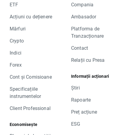
ETF
Compania
Acțiuni cu dețienere
Ambasador
Mărfuri
Platforma de
Tranzacționare
Crypto
Contact
Indici
Relații cu Presa
Forex
Informații acționari
Cont și Comisioane
Știri
Specificațiile
instrumentelor
Rapoarte
Client Professional
Preț acțiune
ESG
Economisește