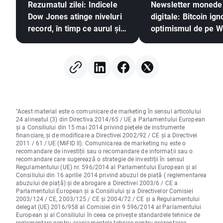
Rezumatul zilei: Indicele
Newsletter monede
Dow Jones atinge niveluri
digitale: Bitcoin ign
record, în timp ce aurul și
optimismul de pe W
argintul înregistrează
Street. Este pregăti
creșteri pe fondul
bull a criptomonede
speranțelor privind un
revină?
acord între SUA și Iran
"Acest material este o comunicare de marketing în sensul articolului
24 alineatul (3) din Directiva 2014/65 / UE a Parlamentului European
și a Consiliului din 15 mai 2014 privind piețele de instrumente
financiare, și de modificare a Directivei 2002/92 / CE și a Directivei
2011 / 61 / UE (MiFID II). Comunicarea de marketing nu este o
recomandare de investiții sau o recomandare de informații sau o
recomandare care sugerează o strategie de investiții în sensul
Regulamentului (UE) nr. 596/2014 al Parlamentului European și al
Consiliului din 16 aprilie 2014 privind abuzul de piață ( reglementarea
abuzului de piață) și de abrogare a Directivei 2003/6 / CE a
Parlamentului European și a Consiliului și a Directivelor Comisiei
2003/124 / CE, 2003/125 / CE și 2004/72 / CE și a Regulamentului
delegat (UE) 2016/958 al Comisiei din 9 596/2014 al Parlamentului
European și al Consiliului în ceea ce privește standardele tehnice de
reglementare pentru aranjamentele tehnice pentru prezentarea