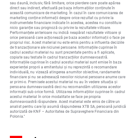
sau daună, inclusiv, fără limitare, orice pierdere care poate apărea
direct sau indirect, efectuată pe baza informațiilor conținute în
această comunicare de marketing. În cazul în care comunicarea de
marketing conține informații despre orice rezultat cu privire la
instrumentele financiare indicate în acestea, acestea nu constituie
nicio garanție sau prognoză cu privire la rezultatele viitoare.
Performanțele anterioare nu indică neapărat rezultatele viitoare și
orice persoană care acționează pe baza acestor informații o face pe
propriul risc. Acest material nu este emis pentru a influenta deciziile
de tranzacționare ale niciunei persoane. Informațiile cuprinse în
cadrul acestui material nu sunt prezentate pentru a fi aplicate,
copiate sau testate în cadrul tranzacțiilor dumneavoastră.
Informațiile cuprinse în cadrul acestui material sunt emise în baza
experienței proprii a emitentului și nu reprezintă o recomandare
individuală, nu vizează atingerea anumitor obiective, randamente
financiare și nu se adresează nevoilor niciunei persoane anume care
ar primi-o. Premisele acestui material nu au în vedere situația și
persoana dumneavoastră deci nu recomandăm utilizarea acestor
informații sub orice formă. Utilizarea informațiilor cuprinse în cadrul
acestui material în orice modalitate se face pe propria
dumneavoastră răspundere. Acest material este emis de către un
analist pentru care își asumă răspunderea XTB SA, persoană juridică
autorizată de KNF – Autoritatea de Supraveghere Financiara din
Polonia."