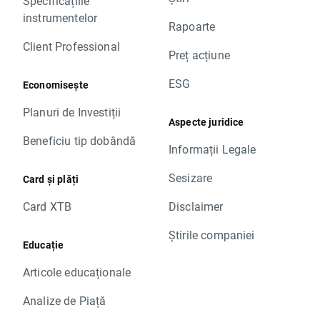
Specificațiile
instrumentelor
Rapoarte
Client Professional
Preț acțiune
ESG
Economisește
Planuri de Investiții
Aspecte juridice
Beneficiu tip dobândă
Informații Legale
Sesizare
Card și plăți
Card XTB
Disclaimer
Știrile companiei
Educație
Articole educaționale
Analize de Piață