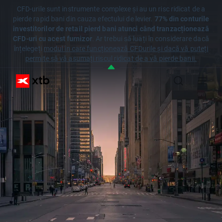
CFD-urile sunt instrumente complexe și au un risc ridicat de a
pierde rapid bani din cauza efectului de levier.
77% din conturile
investitorilor de retail pierd bani atunci când tranzacționează
CFD-uri cu acest furnizor
. Ar trebui să luați în considerare dacă
înțelegeți
modul în care funcționează CFDurile și dacă vă puteți
permite să vă asumați riscul ridicat de a vă pierde banii.