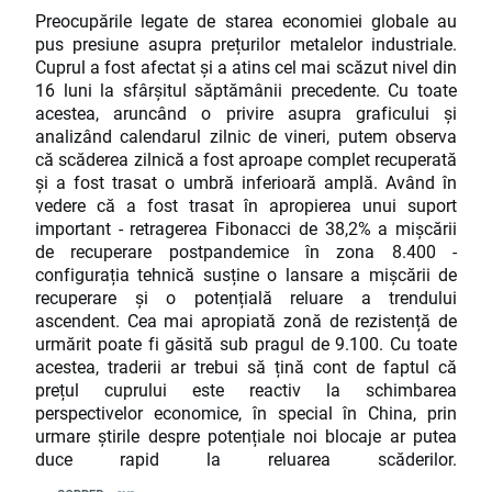
Preocupările legate de starea economiei globale au
pus presiune asupra prețurilor metalelor industriale.
Cuprul a fost afectat și a atins cel mai scăzut nivel din
16 luni la sfârșitul săptămânii precedente. Cu toate
acestea, aruncând o privire asupra graficului și
analizând calendarul zilnic de vineri, putem observa
că scăderea zilnică a fost aproape complet recuperată
și a fost trasat o umbră inferioară amplă. Având în
vedere că a fost trasat în apropierea unui suport
important - retragerea Fibonacci de 38,2% a mișcării
de recuperare postpandemice în zona 8.400 -
configurația tehnică susține o lansare a mișcării de
recuperare și o potențială reluare a trendului
ascendent. Cea mai apropiată zonă de rezistență de
urmărit poate fi găsită sub pragul de 9.100. Cu toate
acestea, traderii ar trebui să țină cont de faptul că
prețul cuprului este reactiv la schimbarea
perspectivelor economice, în special în China, prin
urmare știrile despre potențiale noi blocaje ar putea
duce rapid la reluarea scăderilor.