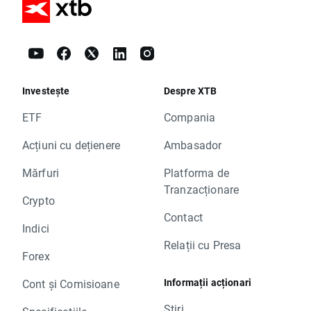
Investește
Despre XTB
ETF
Compania
Acțiuni cu dețienere
Ambasador
Mărfuri
Platforma de
Tranzacționare
Crypto
Contact
Indici
Relații cu Presa
Forex
Informații acționari
Cont și Comisioane
Știri