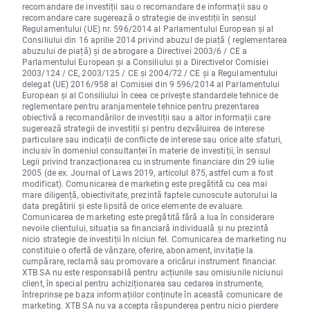
recomandare de investiții sau o recomandare de informații sau o
recomandare care sugerează o strategie de investiții în sensul
Regulamentului (UE) nr. 596/2014 al Parlamentului European și al
Consiliului din 16 aprilie 2014 privind abuzul de piață ( reglementarea
abuzului de piață) și de abrogare a Directivei 2003/6 / CE a
Parlamentului European și a Consiliului și a Directivelor Comisiei
2003/124 / CE, 2003/125 / CE și 2004/72 / CE și a Regulamentului
delegat (UE) 2016/958 al Comisiei din 9 596/2014 al Parlamentului
European și al Consiliului în ceea ce privește standardele tehnice de
reglementare pentru aranjamentele tehnice pentru prezentarea
obiectivă a recomandărilor de investiții sau a altor informații care
sugerează strategii de investiții și pentru dezvăluirea de interese
particulare sau indicații de conflicte de interese sau orice alte sfaturi,
inclusiv în domeniul consultanței în materie de investiții, în sensul
Legii privind tranzacționarea cu instrumente financiare din 29 iulie
2005 (de ex. Journal of Laws 2019, articolul 875, astfel cum a fost
modificat). Comunicarea de marketing este pregătită cu cea mai
mare diligență, obiectivitate, prezintă faptele cunoscute autorului la
data pregătirii și este lipsită de orice elemente de evaluare.
Comunicarea de marketing este pregătită fără a lua în considerare
nevoile clientului, situația sa financiară individuală și nu prezintă
nicio strategie de investiții în niciun fel. Comunicarea de marketing nu
constituie o ofertă de vânzare, oferire, abonament, invitație la
cumpărare, reclamă sau promovare a oricărui instrument financiar.
XTB SA nu este responsabilă pentru acțiunile sau omisiunile niciunui
client, în special pentru achiziționarea sau cedarea instrumente,
întreprinse pe baza informațiilor conținute în această comunicare de
marketing. XTB SA nu va accepta răspunderea pentru nicio pierdere