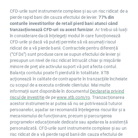
CFD-urile sunt instrumente complexe și au un risc ridicat de a
pierde rapid bani din cauza efectului de levier.
77% din
conturile investitorilor de retail pierd bani atunci când
tranzacționează CFD-uri cu acest furnizor
. Ar trebui să luați
în considerare dacă înțelegeți modul în care funcționează
CFD-urile și dacă vă puteți permite să vă asumați riscul
ridicat de a vă pierde banii. Contractele pentru diferență
(”CFDs”) sunt produse care se supun efectului de levier și
presupun un nivel de risc ridicat întrucât chiar și mișcările
minore de preț ale activului suport vă pot afecta contul.
Balanța contului poate fi pierdută în totalitate. XTB
acţionează în calitate de contraparte în tranzacţiile încheiate
cu scopul de a executa ordinele clientului. Mai multe
informații sunt disponibile în documentul
Declarația privind
riscul de investiție
de pe
www.xtb.com/ro
. Tranzacționarea
acestor instrumente ar putea să nu se potrivească tuturor
persoanelor, așadar se recomandă înțelegerea riscurilor și a
mecanismului de funcționare, precum și parcurgerea
programelor educaționale dedicate sau apelarea la asistență
personalizată. CFD-urile sunt instrumente complexe și au un
risc ridicat de a vă pierde rapid banii din cauza efectului de