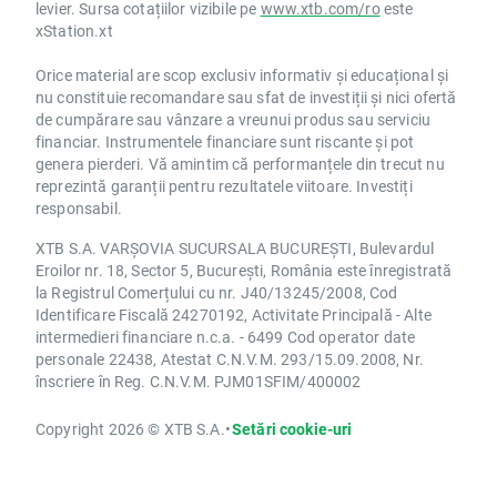
levier. Sursa cotațiilor vizibile pe
www.xtb.com/ro
este
xStation.xt
Orice material are scop exclusiv informativ și educațional și
nu constituie recomandare sau sfat de investiții și nici ofertă
de cumpărare sau vânzare a vreunui produs sau serviciu
financiar. Instrumentele financiare sunt riscante și pot
genera pierderi. Vă amintim că performanțele din trecut nu
reprezintă garanții pentru rezultatele viitoare. Investiți
responsabil.
XTB S.A. VARȘOVIA SUCURSALA BUCUREȘTI, Bulevardul
Eroilor nr. 18, Sector 5, București, România este înregistrată
la Registrul Comerțului cu nr. J40/13245/2008, Cod
Identificare Fiscală 24270192, Activitate Principală - Alte
intermedieri financiare n.c.a. - 6499 Cod operator date
personale 22438, Atestat C.N.V.M. 293/15.09.2008, Nr.
înscriere în Reg. C.N.V.M. PJM01SFIM/400002
Copyright 2026 © XTB S.A.
•
Setări cookie-uri