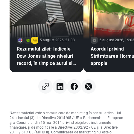
5 august 2026, 21:08
5 august 2026, 19:0
Rezumatul zilei: Indicele
Acordul privind
Dow Jones atinge niveluri
Strâmtoarea Hormu
record, în timp ce aurul și
apropie
argintul înregistrează
creșteri pe fondul
speranțelor privind un
acord între SUA și Iran
"Acest material este o comunicare de marketing în sensul articolului
24 alineatul (3) din Directiva 2014/65 / UE a Parlamentului European
și a Consiliului din 15 mai 2014 privind piețele de instrumente
financiare, și de modificare a Directivei 2002/92 / CE și a Directivei
2011 / 61 / UE (MiFID II). Comunicarea de marketing nu este o