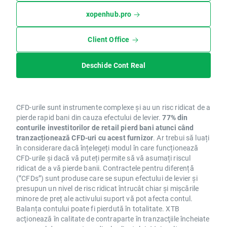
xopenhub.pro
Client Office
Deschide Cont Real
CFD-urile sunt instrumente complexe și au un risc ridicat de a
pierde rapid bani din cauza efectului de levier.
77% din
conturile investitorilor de retail pierd bani atunci când
tranzacționează CFD-uri cu acest furnizor
. Ar trebui să luați
în considerare dacă înțelegeți modul în care funcționează
CFD-urile și dacă vă puteți permite să vă asumați riscul
ridicat de a vă pierde banii. Contractele pentru diferență
(”CFDs”) sunt produse care se supun efectului de levier și
presupun un nivel de risc ridicat întrucât chiar și mișcările
minore de preț ale activului suport vă pot afecta contul.
Balanța contului poate fi pierdută în totalitate. XTB
acţionează în calitate de contraparte în tranzacţiile încheiate