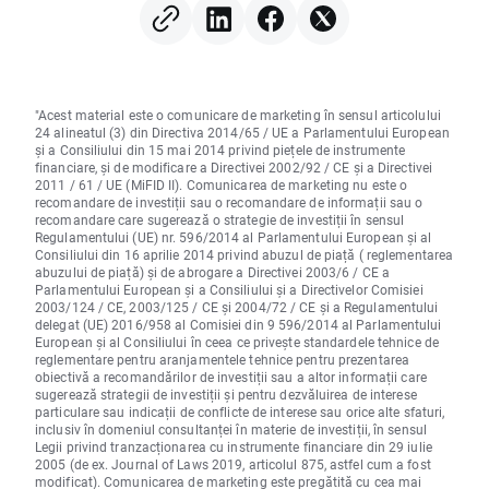
"Acest material este o comunicare de marketing în sensul articolului
24 alineatul (3) din Directiva 2014/65 / UE a Parlamentului European
și a Consiliului din 15 mai 2014 privind piețele de instrumente
financiare, și de modificare a Directivei 2002/92 / CE și a Directivei
2011 / 61 / UE (MiFID II). Comunicarea de marketing nu este o
recomandare de investiții sau o recomandare de informații sau o
recomandare care sugerează o strategie de investiții în sensul
Regulamentului (UE) nr. 596/2014 al Parlamentului European și al
Consiliului din 16 aprilie 2014 privind abuzul de piață ( reglementarea
abuzului de piață) și de abrogare a Directivei 2003/6 / CE a
Parlamentului European și a Consiliului și a Directivelor Comisiei
2003/124 / CE, 2003/125 / CE și 2004/72 / CE și a Regulamentului
delegat (UE) 2016/958 al Comisiei din 9 596/2014 al Parlamentului
European și al Consiliului în ceea ce privește standardele tehnice de
reglementare pentru aranjamentele tehnice pentru prezentarea
obiectivă a recomandărilor de investiții sau a altor informații care
sugerează strategii de investiții și pentru dezvăluirea de interese
particulare sau indicații de conflicte de interese sau orice alte sfaturi,
inclusiv în domeniul consultanței în materie de investiții, în sensul
Legii privind tranzacționarea cu instrumente financiare din 29 iulie
2005 (de ex. Journal of Laws 2019, articolul 875, astfel cum a fost
modificat). Comunicarea de marketing este pregătită cu cea mai