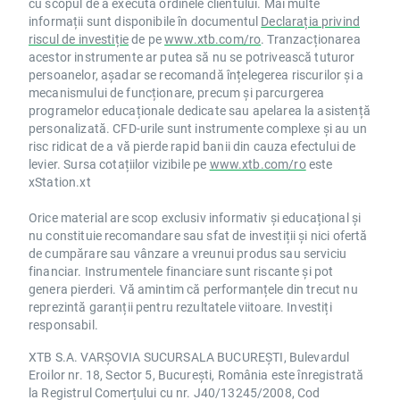
cu scopul de a executa ordinele clientului. Mai multe
informații sunt disponibile în documentul
Declarația privind
riscul de investiție
de pe
www.xtb.com/ro
. Tranzacționarea
acestor instrumente ar putea să nu se potrivească tuturor
persoanelor, așadar se recomandă înțelegerea riscurilor și a
mecanismului de funcționare, precum și parcurgerea
programelor educaționale dedicate sau apelarea la asistență
personalizată. CFD-urile sunt instrumente complexe și au un
risc ridicat de a vă pierde rapid banii din cauza efectului de
levier. Sursa cotațiilor vizibile pe
www.xtb.com/ro
este
xStation.xt
Orice material are scop exclusiv informativ și educațional și
nu constituie recomandare sau sfat de investiții și nici ofertă
de cumpărare sau vânzare a vreunui produs sau serviciu
financiar. Instrumentele financiare sunt riscante și pot
genera pierderi. Vă amintim că performanțele din trecut nu
reprezintă garanții pentru rezultatele viitoare. Investiți
responsabil.
XTB S.A. VARȘOVIA SUCURSALA BUCUREȘTI, Bulevardul
Eroilor nr. 18, Sector 5, București, România este înregistrată
la Registrul Comerțului cu nr. J40/13245/2008, Cod