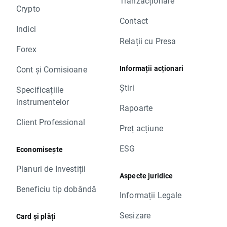
Tranzacționare
Crypto
Contact
Indici
Relații cu Presa
Forex
Informații acționari
Cont și Comisioane
Știri
Specificațiile
instrumentelor
Rapoarte
Client Professional
Preț acțiune
ESG
Economisește
Planuri de Investiții
Aspecte juridice
Beneficiu tip dobândă
Informații Legale
Sesizare
Card și plăți