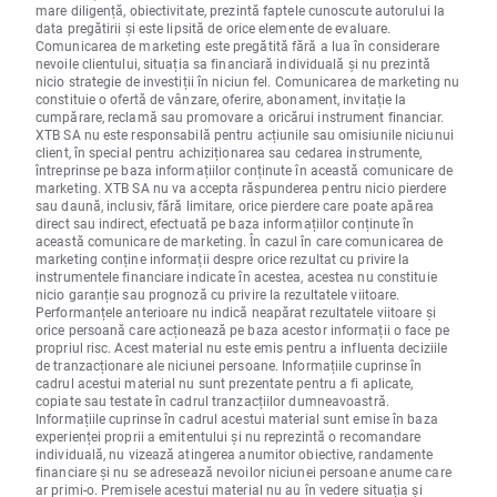
mare diligență, obiectivitate, prezintă faptele cunoscute autorului la
data pregătirii și este lipsită de orice elemente de evaluare.
Comunicarea de marketing este pregătită fără a lua în considerare
nevoile clientului, situația sa financiară individuală și nu prezintă
nicio strategie de investiții în niciun fel. Comunicarea de marketing nu
constituie o ofertă de vânzare, oferire, abonament, invitație la
cumpărare, reclamă sau promovare a oricărui instrument financiar.
XTB SA nu este responsabilă pentru acțiunile sau omisiunile niciunui
client, în special pentru achiziționarea sau cedarea instrumente,
întreprinse pe baza informațiilor conținute în această comunicare de
marketing. XTB SA nu va accepta răspunderea pentru nicio pierdere
sau daună, inclusiv, fără limitare, orice pierdere care poate apărea
direct sau indirect, efectuată pe baza informațiilor conținute în
această comunicare de marketing. În cazul în care comunicarea de
marketing conține informații despre orice rezultat cu privire la
instrumentele financiare indicate în acestea, acestea nu constituie
nicio garanție sau prognoză cu privire la rezultatele viitoare.
Performanțele anterioare nu indică neapărat rezultatele viitoare și
orice persoană care acționează pe baza acestor informații o face pe
propriul risc. Acest material nu este emis pentru a influenta deciziile
de tranzacționare ale niciunei persoane. Informațiile cuprinse în
cadrul acestui material nu sunt prezentate pentru a fi aplicate,
copiate sau testate în cadrul tranzacțiilor dumneavoastră.
Informațiile cuprinse în cadrul acestui material sunt emise în baza
experienței proprii a emitentului și nu reprezintă o recomandare
individuală, nu vizează atingerea anumitor obiective, randamente
financiare și nu se adresează nevoilor niciunei persoane anume care
ar primi-o. Premisele acestui material nu au în vedere situația și