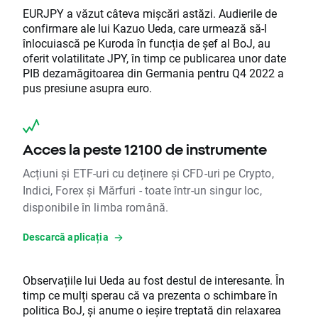
EURJPY a văzut câteva mișcări astăzi. Audierile de
confirmare ale lui Kazuo Ueda, care urmează să-l
înlocuiască pe Kuroda în funcția de șef al BoJ, au
oferit volatilitate JPY, în timp ce publicarea unor date
PIB dezamăgitoarea din Germania pentru Q4 2022 a
pus presiune asupra euro.
Acces la peste 12100 de instrumente
Acțiuni și ETF-uri cu deținere și CFD-uri pe Crypto,
Indici, Forex și Mărfuri - toate într-un singur loc,
disponibile în limba română.
Descarcă aplicația
Observațiile lui Ueda au fost destul de interesante. În
timp ce mulți sperau că va prezenta o schimbare în
politica BoJ, și anume o ieșire treptată din relaxarea