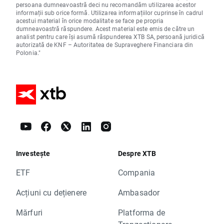
persoana dumneavoastră deci nu recomandăm utilizarea acestor
informații sub orice formă. Utilizarea informațiilor cuprinse în cadrul
acestui material în orice modalitate se face pe propria
dumneavoastră răspundere. Acest material este emis de către un
analist pentru care își asumă răspunderea XTB SA, persoană juridică
autorizată de KNF – Autoritatea de Supraveghere Financiara din
Polonia."
Investește
Despre XTB
ETF
Compania
Acțiuni cu dețienere
Ambasador
Mărfuri
Platforma de