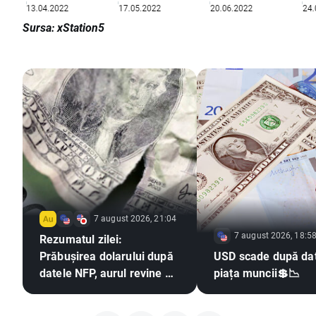
Sursa: xStation5
7 august 2026, 21:04
7 august 2026, 18:5
Rezumatul zilei:
Prăbușirea dolarului după
USD scade după dat
datele NFP, aurul revine pe
piața muncii💲📉
un trend ascendent