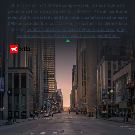
CFD-urile sunt instrumente complexe și au un risc ridicat de a
pierde rapid bani din cauza efectului de levier.
77% din conturile
investitorilor de retail pierd bani atunci când tranzacționează
CFD-uri cu acest furnizor
. Ar trebui să luați în considerare dacă
înțelegeți
modul în care funcționează CFDurile și dacă vă puteți
permite să vă asumați riscul ridicat de a vă pierde banii.