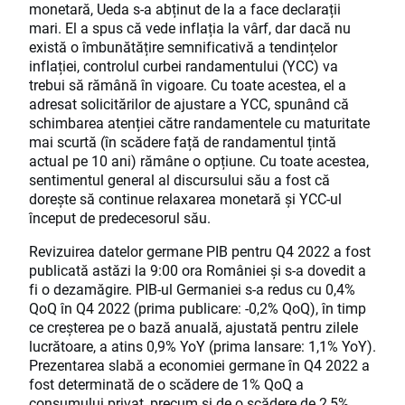
monetară, Ueda s-a abținut de la a face declarații
mari. El a spus că vede inflația la vârf, dar dacă nu
există o îmbunătățire semnificativă a tendințelor
inflației, controlul curbei randamentului (YCC) va
trebui să rămână în vigoare. Cu toate acestea, el a
adresat solicitărilor de ajustare a YCC, spunând că
schimbarea atenției către randamentele cu maturitate
mai scurtă (în scădere față de randamentul țintă
actual pe 10 ani) rămâne o opțiune. Cu toate acestea,
sentimentul general al discursului său a fost că
dorește să continue relaxarea monetară și YCC-ul
început de predecesorul său.
Revizuirea datelor germane PIB pentru Q4 2022 a fost
publicată astăzi la 9:00 ora României și s-a dovedit a
fi o dezamăgire. PIB-ul Germaniei s-a redus cu 0,4%
QoQ în Q4 2022 (prima publicare: -0,2% QoQ), în timp
ce creșterea pe o bază anuală, ajustată pentru zilele
lucrătoare, a atins 0,9% YoY (prima lansare: 1,1% YoY).
Prezentarea slabă a economiei germane în Q4 2022 a
fost determinată de o scădere de 1% QoQ a
consumului privat, precum și de o scădere de 2,5%