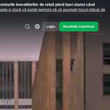
onturile investitorilor de retail pierd bani atunci când
ile și dacă vă puteți permite să vă asumați riscul ridicat de
Login
Deschide Cont Real