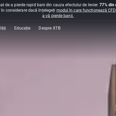
at de a pierde rapid bani din cauza efectului de levier.
77% din c
ți în considerare dacă înțelegeți
modul în care funcționează CFDur
a vă pierde banii.
lăți
Educație
Despre XTB