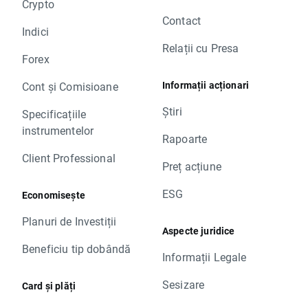
Crypto
Contact
Indici
Relații cu Presa
Forex
Informații acționari
Cont și Comisioane
Știri
Specificațiile
instrumentelor
Rapoarte
Client Professional
Preț acțiune
ESG
Economisește
Planuri de Investiții
Aspecte juridice
Beneficiu tip dobândă
Informații Legale
Sesizare
Card și plăți