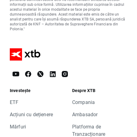
informații sub orice formă. Utilizarea informațiilor cuprinse în cadrul
acestui material în orice modalitate se face pe propria
dumneavoastră răspundere. Acest material este emis de către un
analist pentru care își asumă răspunderea XTB SA, persoană juridică
autorizată de KNF – Autoritatea de Supraveghere Financiara din
Polonia."
Investește
Despre XTB
ETF
Compania
Acțiuni cu dețienere
Ambasador
Mărfuri
Platforma de
Tranzacționare