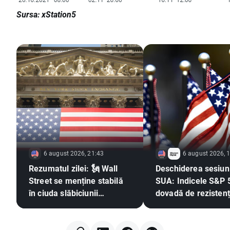
Sursa: xStation5
6 august 2026, 21:43
6 august 2026, 
Rezumatul zilei: 🗽 Wall
Deschiderea sesiuni
Street se menține stabilă
SUA: Indicele S&P 
în ciuda slăbiciunii
dovadă de rezistenț
acțiunilor din sectorul
timp ce sectorul
memoriilor și a creșterii
semiconductorilor
prețului petrolului
în urmă 🚩 Western 