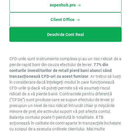
xopenhub.pro
Client Office
Deschide Cont Real
CFD-urile sunt instrumente complexe și au un risc ridicat de a
pierde rapid bani din cauza efectului de levier.
77% din
conturile investitorilor de retail pierd bani atunci când
tranzacționează CFD-uri cu acest furnizor
. Ar trebui să luați
în considerare dacă înțelegeți modul în care funcționează
CFD-urile și dacă vă puteți permite să vă asumați riscul
ridicat de a vă pierde banii. Contractele pentru diferență
(”CFDs”) sunt produse care se supun efectului de levier și
presupun un nivel de risc ridicat întrucât chiar și mișcările
minore de preț ale activului suport vă pot afecta contul.
Balanța contului poate fi pierdută în totalitate. XTB
acţionează în calitate de contraparte în tranzacţiile încheiate
cu scopul de a executa ordinele clientului. Mai multe