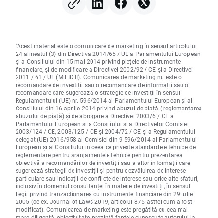
în scădere cu 12%
"Acest material este o comunicare de marketing în sensul articolului
24 alineatul (3) din Directiva 2014/65 / UE a Parlamentului European
și a Consiliului din 15 mai 2014 privind piețele de instrumente
financiare, și de modificare a Directivei 2002/92 / CE și a Directivei
2011 / 61 / UE (MiFID II). Comunicarea de marketing nu este o
recomandare de investiții sau o recomandare de informații sau o
recomandare care sugerează o strategie de investiții în sensul
Regulamentului (UE) nr. 596/2014 al Parlamentului European și al
Consiliului din 16 aprilie 2014 privind abuzul de piață ( reglementarea
abuzului de piață) și de abrogare a Directivei 2003/6 / CE a
Parlamentului European și a Consiliului și a Directivelor Comisiei
2003/124 / CE, 2003/125 / CE și 2004/72 / CE și a Regulamentului
delegat (UE) 2016/958 al Comisiei din 9 596/2014 al Parlamentului
European și al Consiliului în ceea ce privește standardele tehnice de
reglementare pentru aranjamentele tehnice pentru prezentarea
obiectivă a recomandărilor de investiții sau a altor informații care
sugerează strategii de investiții și pentru dezvăluirea de interese
particulare sau indicații de conflicte de interese sau orice alte sfaturi,
inclusiv în domeniul consultanței în materie de investiții, în sensul
Legii privind tranzacționarea cu instrumente financiare din 29 iulie
2005 (de ex. Journal of Laws 2019, articolul 875, astfel cum a fost
modificat). Comunicarea de marketing este pregătită cu cea mai
mare diligență, obiectivitate, prezintă faptele cunoscute autorului la