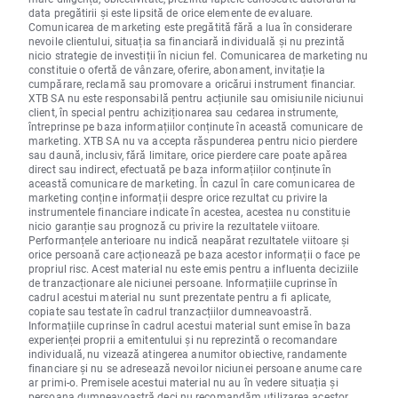
data pregătirii și este lipsită de orice elemente de evaluare.
Comunicarea de marketing este pregătită fără a lua în considerare
nevoile clientului, situația sa financiară individuală și nu prezintă
nicio strategie de investiții în niciun fel. Comunicarea de marketing nu
constituie o ofertă de vânzare, oferire, abonament, invitație la
cumpărare, reclamă sau promovare a oricărui instrument financiar.
XTB SA nu este responsabilă pentru acțiunile sau omisiunile niciunui
client, în special pentru achiziționarea sau cedarea instrumente,
întreprinse pe baza informațiilor conținute în această comunicare de
marketing. XTB SA nu va accepta răspunderea pentru nicio pierdere
sau daună, inclusiv, fără limitare, orice pierdere care poate apărea
direct sau indirect, efectuată pe baza informațiilor conținute în
această comunicare de marketing. În cazul în care comunicarea de
marketing conține informații despre orice rezultat cu privire la
instrumentele financiare indicate în acestea, acestea nu constituie
nicio garanție sau prognoză cu privire la rezultatele viitoare.
Performanțele anterioare nu indică neapărat rezultatele viitoare și
orice persoană care acționează pe baza acestor informații o face pe
propriul risc. Acest material nu este emis pentru a influenta deciziile
de tranzacționare ale niciunei persoane. Informațiile cuprinse în
cadrul acestui material nu sunt prezentate pentru a fi aplicate,
copiate sau testate în cadrul tranzacțiilor dumneavoastră.
Informațiile cuprinse în cadrul acestui material sunt emise în baza
experienței proprii a emitentului și nu reprezintă o recomandare
individuală, nu vizează atingerea anumitor obiective, randamente
financiare și nu se adresează nevoilor niciunei persoane anume care
ar primi-o. Premisele acestui material nu au în vedere situația și
persoana dumneavoastră deci nu recomandăm utilizarea acestor