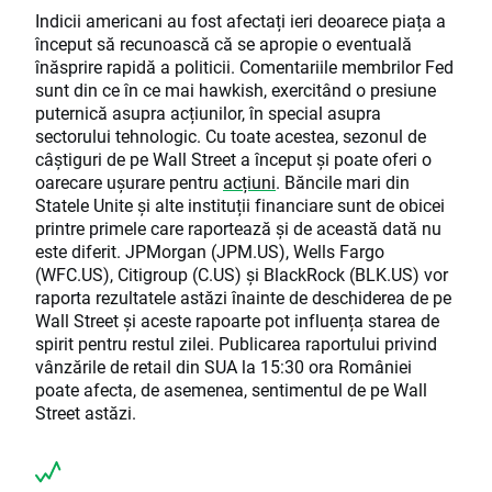
Indicii americani au fost afectați ieri deoarece piața a
început să recunoască că se apropie o eventuală
înăsprire rapidă a politicii. Comentariile membrilor Fed
sunt din ce în ce mai hawkish, exercitând o presiune
puternică asupra acțiunilor, în special asupra
sectorului tehnologic. Cu toate acestea, sezonul de
câștiguri de pe Wall Street a început și poate oferi o
oarecare ușurare pentru
acțiuni
. Băncile mari din
Statele Unite și alte instituții financiare sunt de obicei
printre primele care raportează și de această dată nu
este diferit. JPMorgan (JPM.US), Wells Fargo
(WFC.US), Citigroup (C.US) și BlackRock (BLK.US) vor
raporta rezultatele astăzi înainte de deschiderea de pe
Wall Street și aceste rapoarte pot influența starea de
spirit pentru restul zilei. Publicarea raportului privind
vânzările de retail din SUA la 15:30 ora României
poate afecta, de asemenea, sentimentul de pe Wall
Street astăzi.