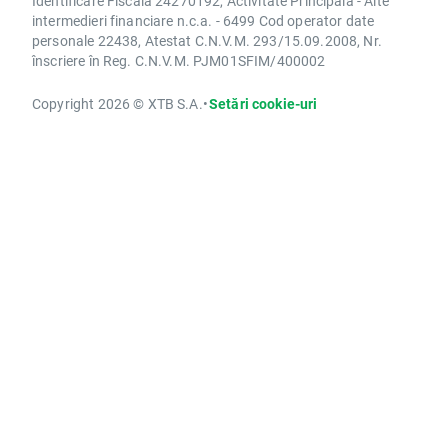
Identificare Fiscală 24270192, Activitate Principală - Alte
intermedieri financiare n.c.a. - 6499 Cod operator date
personale 22438, Atestat C.N.V.M. 293/15.09.2008, Nr.
înscriere în Reg. C.N.V.M. PJM01SFIM/400002
Copyright 2026 © XTB S.A.
•
Setări cookie-uri