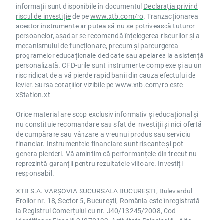
informații sunt disponibile în documentul
Declarația privind
riscul de investiție
de pe
www.xtb.com/ro
. Tranzacționarea
acestor instrumente ar putea să nu se potrivească tuturor
persoanelor, așadar se recomandă înțelegerea riscurilor și a
mecanismului de funcționare, precum și parcurgerea
programelor educaționale dedicate sau apelarea la asistență
personalizată. CFD-urile sunt instrumente complexe și au un
risc ridicat de a vă pierde rapid banii din cauza efectului de
levier. Sursa cotațiilor vizibile pe
www.xtb.com/ro
este
xStation.xt
Orice material are scop exclusiv informativ și educațional și
nu constituie recomandare sau sfat de investiții și nici ofertă
de cumpărare sau vânzare a vreunui produs sau serviciu
financiar. Instrumentele financiare sunt riscante și pot
genera pierderi. Vă amintim că performanțele din trecut nu
reprezintă garanții pentru rezultatele viitoare. Investiți
responsabil.
XTB S.A. VARȘOVIA SUCURSALA BUCUREȘTI, Bulevardul
Eroilor nr. 18, Sector 5, București, România este înregistrată
la Registrul Comerțului cu nr. J40/13245/2008, Cod