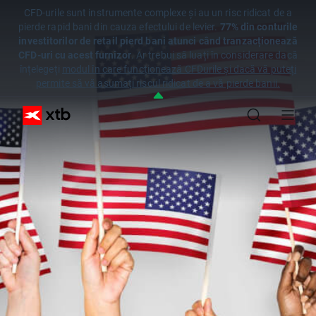
CFD-urile sunt instrumente complexe și au un risc ridicat de a
pierde rapid bani din cauza efectului de levier.
77% din conturile
investitorilor de retail pierd bani atunci când tranzacționează
CFD-uri cu acest furnizor
. Ar trebui să luați în considerare dacă
înțelegeți
modul în care funcționează CFDurile și dacă vă puteți
permite să vă asumați riscul ridicat de a vă pierde banii.