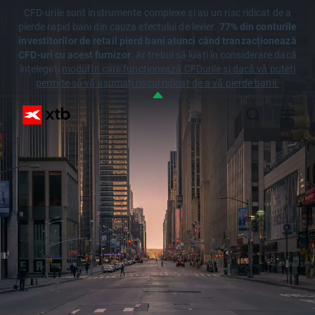
CFD-urile sunt instrumente complexe și au un risc ridicat de a
pierde rapid bani din cauza efectului de levier.
77% din conturile
investitorilor de retail pierd bani atunci când tranzacționează
CFD-uri cu acest furnizor
. Ar trebui să luați în considerare dacă
înțelegeți
modul în care funcționează CFDurile și dacă vă puteți
permite să vă asumați riscul ridicat de a vă pierde banii.