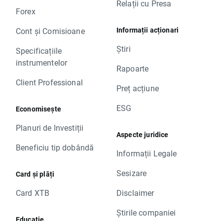
Relații cu Presa
Forex
Informații acționari
Cont și Comisioane
Știri
Specificațiile
instrumentelor
Rapoarte
Client Professional
Preț acțiune
ESG
Economisește
Planuri de Investiții
Aspecte juridice
Beneficiu tip dobândă
Informații Legale
Sesizare
Card și plăți
Card XTB
Disclaimer
Știrile companiei
Educație