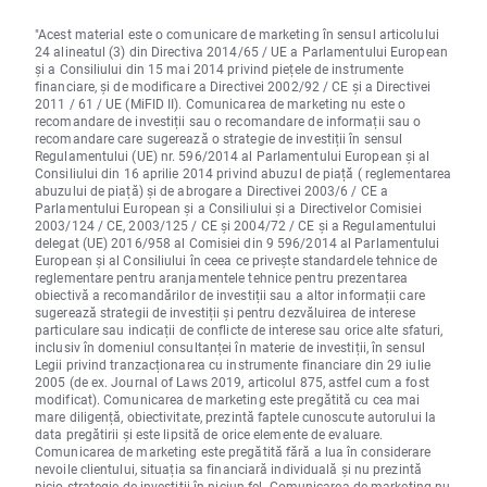
"Acest material este o comunicare de marketing în sensul articolului
24 alineatul (3) din Directiva 2014/65 / UE a Parlamentului European
și a Consiliului din 15 mai 2014 privind piețele de instrumente
financiare, și de modificare a Directivei 2002/92 / CE și a Directivei
2011 / 61 / UE (MiFID II). Comunicarea de marketing nu este o
recomandare de investiții sau o recomandare de informații sau o
recomandare care sugerează o strategie de investiții în sensul
Regulamentului (UE) nr. 596/2014 al Parlamentului European și al
Consiliului din 16 aprilie 2014 privind abuzul de piață ( reglementarea
abuzului de piață) și de abrogare a Directivei 2003/6 / CE a
Parlamentului European și a Consiliului și a Directivelor Comisiei
2003/124 / CE, 2003/125 / CE și 2004/72 / CE și a Regulamentului
delegat (UE) 2016/958 al Comisiei din 9 596/2014 al Parlamentului
European și al Consiliului în ceea ce privește standardele tehnice de
reglementare pentru aranjamentele tehnice pentru prezentarea
obiectivă a recomandărilor de investiții sau a altor informații care
sugerează strategii de investiții și pentru dezvăluirea de interese
particulare sau indicații de conflicte de interese sau orice alte sfaturi,
inclusiv în domeniul consultanței în materie de investiții, în sensul
Legii privind tranzacționarea cu instrumente financiare din 29 iulie
2005 (de ex. Journal of Laws 2019, articolul 875, astfel cum a fost
modificat). Comunicarea de marketing este pregătită cu cea mai
mare diligență, obiectivitate, prezintă faptele cunoscute autorului la
data pregătirii și este lipsită de orice elemente de evaluare.
Comunicarea de marketing este pregătită fără a lua în considerare
nevoile clientului, situația sa financiară individuală și nu prezintă
nicio strategie de investiții în niciun fel. Comunicarea de marketing nu