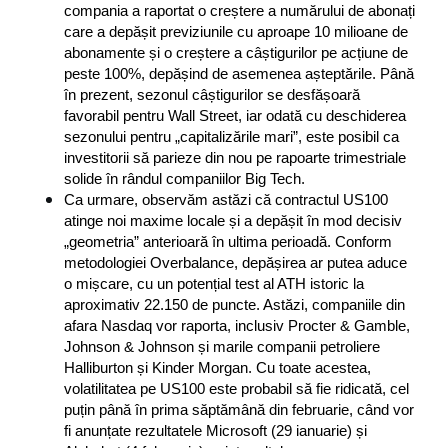
compania a raportat o creștere a numărului de abonați 
care a depășit previziunile cu aproape 10 milioane de 
abonamente și o creștere a câștigurilor pe acțiune de 
peste 100%, depășind de asemenea așteptările. Până 
în prezent, sezonul câștigurilor se desfășoară 
favorabil pentru Wall Street, iar odată cu deschiderea 
sezonului pentru „capitalizările mari”, este posibil ca 
investitorii să parieze din nou pe rapoarte trimestriale 
solide în rândul companiilor Big Tech.
Ca urmare, observăm astăzi că contractul US100 
atinge noi maxime locale și a depășit în mod decisiv 
„geometria” anterioară în ultima perioadă. Conform 
metodologiei Overbalance, depășirea ar putea aduce 
o mișcare, cu un potențial test al ATH istoric la 
aproximativ 22.150 de puncte. Astăzi, companiile din 
afara Nasdaq vor raporta, inclusiv Procter & Gamble, 
Johnson & Johnson și marile companii petroliere 
Halliburton și Kinder Morgan. Cu toate acestea, 
volatilitatea pe US100 este probabil să fie ridicată, cel 
puțin până în prima săptămână din februarie, când vor 
fi anunțate rezultatele Microsoft (29 ianuarie) și 