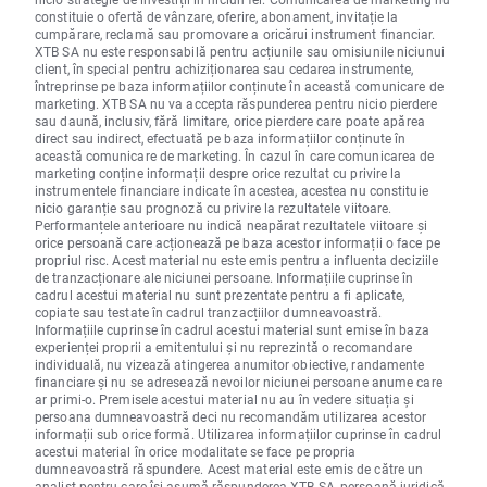
constituie o ofertă de vânzare, oferire, abonament, invitație la
cumpărare, reclamă sau promovare a oricărui instrument financiar.
XTB SA nu este responsabilă pentru acțiunile sau omisiunile niciunui
client, în special pentru achiziționarea sau cedarea instrumente,
întreprinse pe baza informațiilor conținute în această comunicare de
marketing. XTB SA nu va accepta răspunderea pentru nicio pierdere
sau daună, inclusiv, fără limitare, orice pierdere care poate apărea
direct sau indirect, efectuată pe baza informațiilor conținute în
această comunicare de marketing. În cazul în care comunicarea de
marketing conține informații despre orice rezultat cu privire la
instrumentele financiare indicate în acestea, acestea nu constituie
nicio garanție sau prognoză cu privire la rezultatele viitoare.
Performanțele anterioare nu indică neapărat rezultatele viitoare și
orice persoană care acționează pe baza acestor informații o face pe
propriul risc. Acest material nu este emis pentru a influenta deciziile
de tranzacționare ale niciunei persoane. Informațiile cuprinse în
cadrul acestui material nu sunt prezentate pentru a fi aplicate,
copiate sau testate în cadrul tranzacțiilor dumneavoastră.
Informațiile cuprinse în cadrul acestui material sunt emise în baza
experienței proprii a emitentului și nu reprezintă o recomandare
individuală, nu vizează atingerea anumitor obiective, randamente
financiare și nu se adresează nevoilor niciunei persoane anume care
ar primi-o. Premisele acestui material nu au în vedere situația și
persoana dumneavoastră deci nu recomandăm utilizarea acestor
informații sub orice formă. Utilizarea informațiilor cuprinse în cadrul
acestui material în orice modalitate se face pe propria
dumneavoastră răspundere. Acest material este emis de către un
analist pentru care își asumă răspunderea XTB SA, persoană juridică