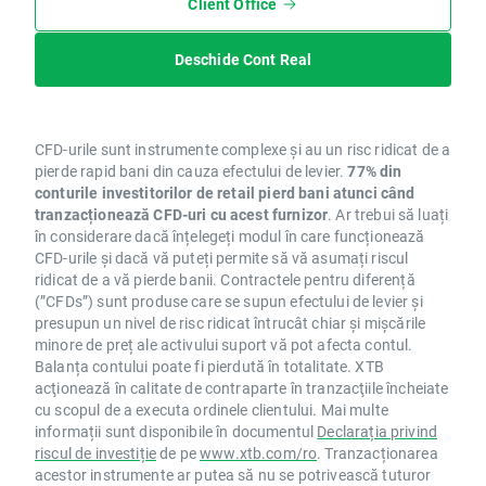
Client Office
Deschide Cont Real
CFD-urile sunt instrumente complexe și au un risc ridicat de a
pierde rapid bani din cauza efectului de levier.
77% din
conturile investitorilor de retail pierd bani atunci când
tranzacționează CFD-uri cu acest furnizor
. Ar trebui să luați
în considerare dacă înțelegeți modul în care funcționează
CFD-urile și dacă vă puteți permite să vă asumați riscul
ridicat de a vă pierde banii. Contractele pentru diferență
(”CFDs”) sunt produse care se supun efectului de levier și
presupun un nivel de risc ridicat întrucât chiar și mișcările
minore de preț ale activului suport vă pot afecta contul.
Balanța contului poate fi pierdută în totalitate. XTB
acţionează în calitate de contraparte în tranzacţiile încheiate
cu scopul de a executa ordinele clientului. Mai multe
informații sunt disponibile în documentul
Declarația privind
riscul de investiție
de pe
www.xtb.com/ro
. Tranzacționarea
acestor instrumente ar putea să nu se potrivească tuturor