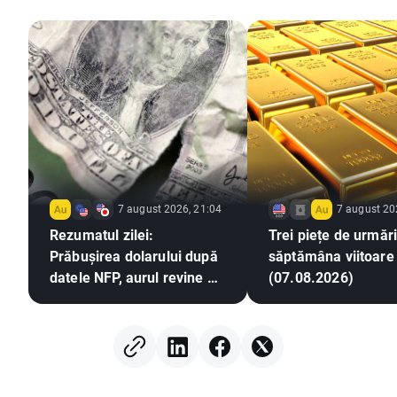
7 august 2026, 21:04
7 august 20
Rezumatul zilei:
Trei piețe de urmări
Prăbușirea dolarului după
săptămâna viitoare
datele NFP, aurul revine pe
(07.08.2026)
un trend ascendent