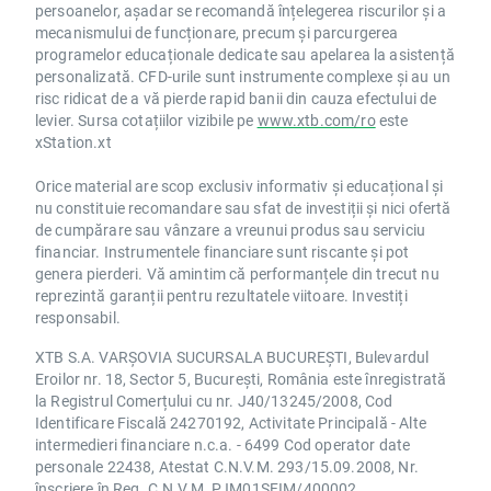
persoanelor, așadar se recomandă înțelegerea riscurilor și a
mecanismului de funcționare, precum și parcurgerea
programelor educaționale dedicate sau apelarea la asistență
personalizată. CFD-urile sunt instrumente complexe și au un
risc ridicat de a vă pierde rapid banii din cauza efectului de
levier. Sursa cotațiilor vizibile pe
www.xtb.com/ro
este
xStation.xt
Orice material are scop exclusiv informativ și educațional și
nu constituie recomandare sau sfat de investiții și nici ofertă
de cumpărare sau vânzare a vreunui produs sau serviciu
financiar. Instrumentele financiare sunt riscante și pot
genera pierderi. Vă amintim că performanțele din trecut nu
reprezintă garanții pentru rezultatele viitoare. Investiți
responsabil.
XTB S.A. VARȘOVIA SUCURSALA BUCUREȘTI, Bulevardul
Eroilor nr. 18, Sector 5, București, România este înregistrată
la Registrul Comerțului cu nr. J40/13245/2008, Cod
Identificare Fiscală 24270192, Activitate Principală - Alte
intermedieri financiare n.c.a. - 6499 Cod operator date
personale 22438, Atestat C.N.V.M. 293/15.09.2008, Nr.
înscriere în Reg. C.N.V.M. PJM01SFIM/400002