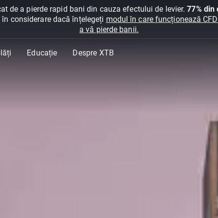
at de a pierde rapid bani din cauza efectului de levier.
77% din c
ți în considerare dacă înțelegeți
modul în care funcționează CFDur
a vă pierde banii.
lăți
Educație
Despre XTB