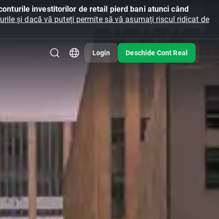
onturile investitorilor de retail pierd bani atunci când
ile și dacă vă puteți permite să vă asumați riscul ridicat de
Login
Deschide Cont Real