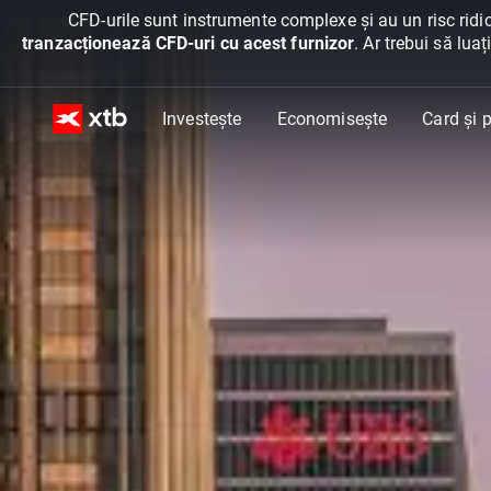
CFD-urile sunt instrumente complexe și au un risc ridic
tranzacționează CFD-uri cu acest furnizor
. Ar trebui să lua
Investește
Economisește
Card și p