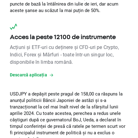
puncte de bază la întâlnirea din iulie de ieri, dar acum
aceste șanse au scăzut la mai puțin de 50%.
Acces la peste 12100 de instrumente
Acțiuni și ETF-uri cu deținere și CFD-uri pe Crypto,
Indici, Forex și Mărfuri - toate într-un singur loc,
disponibile în limba română.
Descarcă aplicația
USDJPY a depășit peste pragul de 158,00 ca răspuns la
anunțul politicii Băncii Japoniei de astăzi și s-a
tranzacționat la cel mai înalt nivel de la sfârșitul lunii
aprilie 2024. Cu toate acestea, perechea a redus unele
câștiguri după ce guvernatorul BoJ, Ueda, a declarat în
timpul conferinței de presă că ratele pe termen scurt vor
fi principalul instrument de politică și nu a exclus o