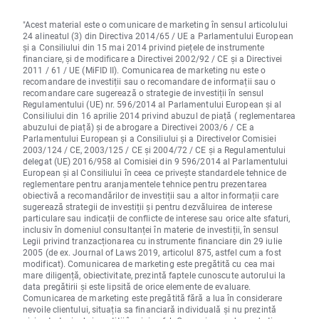
"Acest material este o comunicare de marketing în sensul articolului
24 alineatul (3) din Directiva 2014/65 / UE a Parlamentului European
și a Consiliului din 15 mai 2014 privind piețele de instrumente
financiare, și de modificare a Directivei 2002/92 / CE și a Directivei
2011 / 61 / UE (MiFID II). Comunicarea de marketing nu este o
recomandare de investiții sau o recomandare de informații sau o
recomandare care sugerează o strategie de investiții în sensul
Regulamentului (UE) nr. 596/2014 al Parlamentului European și al
Consiliului din 16 aprilie 2014 privind abuzul de piață ( reglementarea
abuzului de piață) și de abrogare a Directivei 2003/6 / CE a
Parlamentului European și a Consiliului și a Directivelor Comisiei
2003/124 / CE, 2003/125 / CE și 2004/72 / CE și a Regulamentului
delegat (UE) 2016/958 al Comisiei din 9 596/2014 al Parlamentului
European și al Consiliului în ceea ce privește standardele tehnice de
reglementare pentru aranjamentele tehnice pentru prezentarea
obiectivă a recomandărilor de investiții sau a altor informații care
sugerează strategii de investiții și pentru dezvăluirea de interese
particulare sau indicații de conflicte de interese sau orice alte sfaturi,
inclusiv în domeniul consultanței în materie de investiții, în sensul
Legii privind tranzacționarea cu instrumente financiare din 29 iulie
2005 (de ex. Journal of Laws 2019, articolul 875, astfel cum a fost
modificat). Comunicarea de marketing este pregătită cu cea mai
mare diligență, obiectivitate, prezintă faptele cunoscute autorului la
data pregătirii și este lipsită de orice elemente de evaluare.
Comunicarea de marketing este pregătită fără a lua în considerare
nevoile clientului, situația sa financiară individuală și nu prezintă