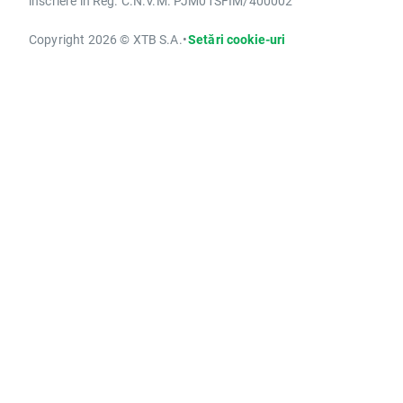
înscriere în Reg. C.N.V.M. PJM01SFIM/400002
Copyright 2026 © XTB S.A.
•
Setări cookie-uri