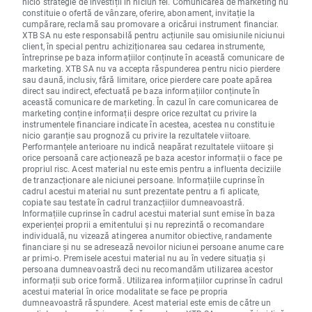
nicio strategie de investiții în niciun fel. Comunicarea de marketing nu
constituie o ofertă de vânzare, oferire, abonament, invitație la
cumpărare, reclamă sau promovare a oricărui instrument financiar.
XTB SA nu este responsabilă pentru acțiunile sau omisiunile niciunui
client, în special pentru achiziționarea sau cedarea instrumente,
întreprinse pe baza informațiilor conținute în această comunicare de
marketing. XTB SA nu va accepta răspunderea pentru nicio pierdere
sau daună, inclusiv, fără limitare, orice pierdere care poate apărea
direct sau indirect, efectuată pe baza informațiilor conținute în
această comunicare de marketing. În cazul în care comunicarea de
marketing conține informații despre orice rezultat cu privire la
instrumentele financiare indicate în acestea, acestea nu constituie
nicio garanție sau prognoză cu privire la rezultatele viitoare.
Performanțele anterioare nu indică neapărat rezultatele viitoare și
orice persoană care acționează pe baza acestor informații o face pe
propriul risc. Acest material nu este emis pentru a influenta deciziile
de tranzacționare ale niciunei persoane. Informațiile cuprinse în
cadrul acestui material nu sunt prezentate pentru a fi aplicate,
copiate sau testate în cadrul tranzacțiilor dumneavoastră.
Informațiile cuprinse în cadrul acestui material sunt emise în baza
experienței proprii a emitentului și nu reprezintă o recomandare
individuală, nu vizează atingerea anumitor obiective, randamente
financiare și nu se adresează nevoilor niciunei persoane anume care
ar primi-o. Premisele acestui material nu au în vedere situația și
persoana dumneavoastră deci nu recomandăm utilizarea acestor
informații sub orice formă. Utilizarea informațiilor cuprinse în cadrul
acestui material în orice modalitate se face pe propria
dumneavoastră răspundere. Acest material este emis de către un