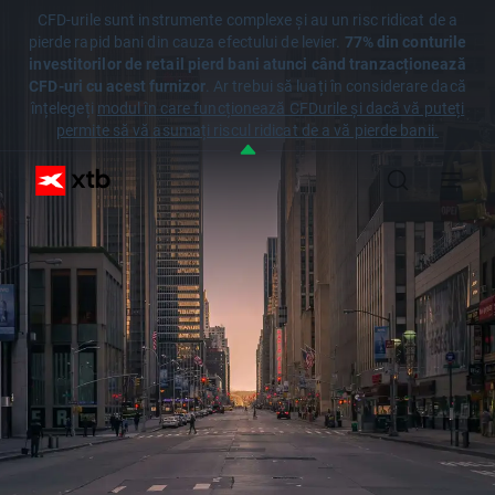
CFD-urile sunt instrumente complexe și au un risc ridicat de a
pierde rapid bani din cauza efectului de levier.
77% din conturile
investitorilor de retail pierd bani atunci când tranzacționează
CFD-uri cu acest furnizor
. Ar trebui să luați în considerare dacă
înțelegeți
modul în care funcționează CFDurile și dacă vă puteți
permite să vă asumați riscul ridicat de a vă pierde banii.