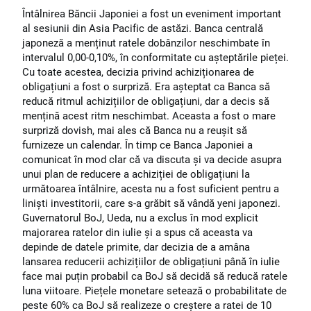
Întâlnirea Băncii Japoniei a fost un eveniment important
al sesiunii din Asia Pacific de astăzi. Banca centrală
japoneză a menținut ratele dobânzilor neschimbate în
intervalul 0,00-0,10%, în conformitate cu așteptările pieței.
Cu toate acestea, decizia privind achiziționarea de
obligațiuni a fost o surpriză. Era așteptat ca Banca să
reducă ritmul achizițiilor de obligațiuni, dar a decis să
mențină acest ritm neschimbat. Aceasta a fost o mare
surpriză dovish, mai ales că Banca nu a reușit să
furnizeze un calendar. În timp ce Banca Japoniei a
comunicat în mod clar că va discuta și va decide asupra
unui plan de reducere a achiziției de obligațiuni la
următoarea întâlnire, acesta nu a fost suficient pentru a
liniști investitorii, care s-a grăbit să vândă yeni japonezi.
Guvernatorul BoJ, Ueda, nu a exclus în mod explicit
majorarea ratelor din iulie și a spus că aceasta va
depinde de datele primite, dar decizia de a amâna
lansarea reducerii achizițiilor de obligațiuni până în iulie
face mai puțin probabil ca BoJ să decidă să reducă ratele
luna viitoare. Piețele monetare setează o probabilitate de
peste 60% ca BoJ să realizeze o creștere a ratei de 10