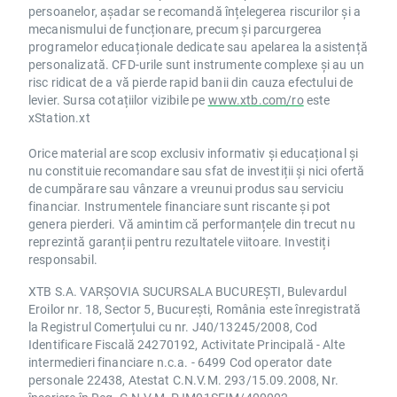
persoanelor, așadar se recomandă înțelegerea riscurilor și a
mecanismului de funcționare, precum și parcurgerea
programelor educaționale dedicate sau apelarea la asistență
personalizată. CFD-urile sunt instrumente complexe și au un
risc ridicat de a vă pierde rapid banii din cauza efectului de
levier. Sursa cotațiilor vizibile pe
www.xtb.com/ro
este
xStation.xt
Orice material are scop exclusiv informativ și educațional și
nu constituie recomandare sau sfat de investiții și nici ofertă
de cumpărare sau vânzare a vreunui produs sau serviciu
financiar. Instrumentele financiare sunt riscante și pot
genera pierderi. Vă amintim că performanțele din trecut nu
reprezintă garanții pentru rezultatele viitoare. Investiți
responsabil.
XTB S.A. VARȘOVIA SUCURSALA BUCUREȘTI, Bulevardul
Eroilor nr. 18, Sector 5, București, România este înregistrată
la Registrul Comerțului cu nr. J40/13245/2008, Cod
Identificare Fiscală 24270192, Activitate Principală - Alte
intermedieri financiare n.c.a. - 6499 Cod operator date
personale 22438, Atestat C.N.V.M. 293/15.09.2008, Nr.