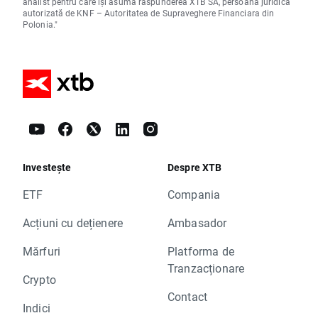
analist pentru care își asumă răspunderea XTB SA, persoană juridică
autorizată de KNF – Autoritatea de Supraveghere Financiara din
Polonia."
Investește
Despre XTB
ETF
Compania
Acțiuni cu dețienere
Ambasador
Mărfuri
Platforma de
Tranzacționare
Crypto
Contact
Indici