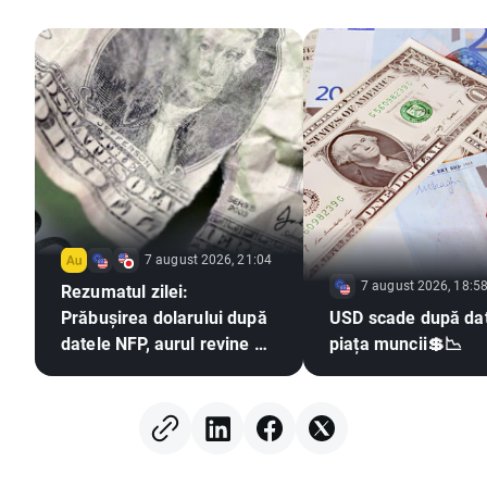
7 august 2026, 21:04
7 august 2026, 18:5
Rezumatul zilei:
Prăbușirea dolarului după
USD scade după dat
datele NFP, aurul revine pe
piața muncii💲📉
un trend ascendent