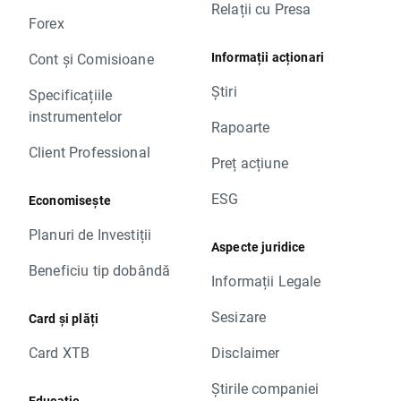
Relații cu Presa
Forex
Informații acționari
Cont și Comisioane
Știri
Specificațiile
instrumentelor
Rapoarte
Client Professional
Preț acțiune
ESG
Economisește
Planuri de Investiții
Aspecte juridice
Beneficiu tip dobândă
Informații Legale
Sesizare
Card și plăți
Card XTB
Disclaimer
Știrile companiei
Educație