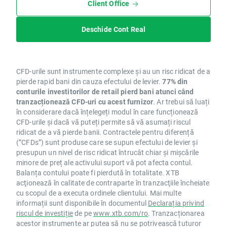
Client Office
Deschide Cont Real
CFD-urile sunt instrumente complexe și au un risc ridicat de a
pierde rapid bani din cauza efectului de levier.
77% din
conturile investitorilor de retail pierd bani atunci când
tranzacționează CFD-uri cu acest furnizor
. Ar trebui să luați
în considerare dacă înțelegeți modul în care funcționează
CFD-urile și dacă vă puteți permite să vă asumați riscul
ridicat de a vă pierde banii. Contractele pentru diferență
(”CFDs”) sunt produse care se supun efectului de levier și
presupun un nivel de risc ridicat întrucât chiar și mișcările
minore de preț ale activului suport vă pot afecta contul.
Balanța contului poate fi pierdută în totalitate. XTB
acţionează în calitate de contraparte în tranzacţiile încheiate
cu scopul de a executa ordinele clientului. Mai multe
informații sunt disponibile în documentul
Declarația privind
riscul de investiție
de pe
www.xtb.com/ro
. Tranzacționarea
acestor instrumente ar putea să nu se potrivească tuturor