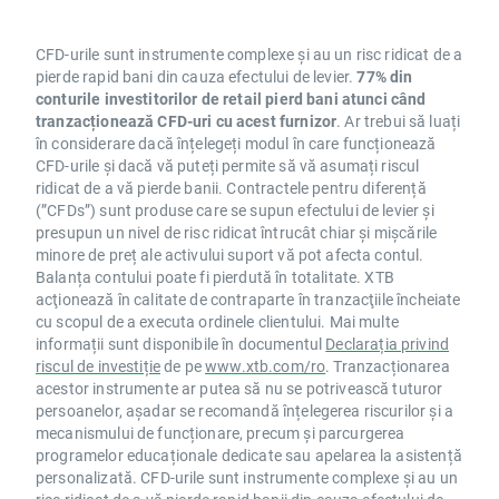
CFD-urile sunt instrumente complexe și au un risc ridicat de a
pierde rapid bani din cauza efectului de levier.
77% din
conturile investitorilor de retail pierd bani atunci când
tranzacționează CFD-uri cu acest furnizor
. Ar trebui să luați
în considerare dacă înțelegeți modul în care funcționează
CFD-urile și dacă vă puteți permite să vă asumați riscul
ridicat de a vă pierde banii. Contractele pentru diferență
(”CFDs”) sunt produse care se supun efectului de levier și
presupun un nivel de risc ridicat întrucât chiar și mișcările
minore de preț ale activului suport vă pot afecta contul.
Balanța contului poate fi pierdută în totalitate. XTB
acţionează în calitate de contraparte în tranzacţiile încheiate
cu scopul de a executa ordinele clientului. Mai multe
informații sunt disponibile în documentul
Declarația privind
riscul de investiție
de pe
www.xtb.com/ro
. Tranzacționarea
acestor instrumente ar putea să nu se potrivească tuturor
persoanelor, așadar se recomandă înțelegerea riscurilor și a
mecanismului de funcționare, precum și parcurgerea
programelor educaționale dedicate sau apelarea la asistență
personalizată. CFD-urile sunt instrumente complexe și au un