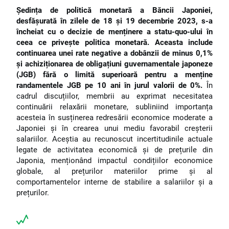
Ședința de politică monetară a Băncii Japoniei,
desfășurată în zilele de 18 și 19 decembrie 2023, s-a
încheiat cu o decizie de menținere a statu-quo-ului în
ceea ce privește politica monetară. Aceasta include
continuarea unei rate negative a dobânzii de minus 0,1%
și achiziționarea de obligațiuni guvernamentale japoneze
(JGB) fără o limită superioară pentru a menține
randamentele JGB pe 10 ani în jurul valorii de 0%.
În
cadrul discuțiilor, membrii au exprimat necesitatea
continuării relaxării monetare, subliniind importanța
acesteia în susținerea redresării economice moderate a
Japoniei și în crearea unui mediu favorabil creșterii
salariilor. Aceștia au recunoscut incertitudinile actuale
legate de activitatea economică și de prețurile din
Japonia, menționând impactul condițiilor economice
globale, al prețurilor materiilor prime și al
comportamentelor interne de stabilire a salariilor și a
prețurilor.