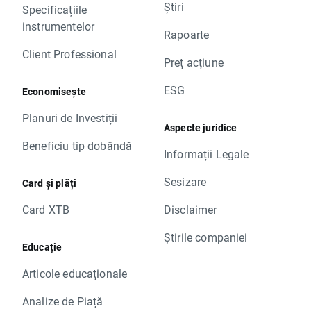
Știri
Specificațiile
instrumentelor
Rapoarte
Client Professional
Preț acțiune
ESG
Economisește
Planuri de Investiții
Aspecte juridice
Beneficiu tip dobândă
Informații Legale
Sesizare
Card și plăți
Card XTB
Disclaimer
Știrile companiei
Educație
Articole educaționale
Analize de Piață