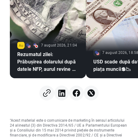
7 august 2026, 21:04
7 august 2026, 18:5
Rezumatul zilei:
Prăbușirea dolarului după
USD scade după dat
datele NFP, aurul revine pe
piața muncii💲📉
un trend ascendent
"Acest material este o comunicare de marketing în sensul articolului
24 alineatul (3) din Directiva 2014/65 / UE a Parlamentului European
și a Consiliului din 15 mai 2014 privind piețele de instrumente
financiare, și de modificare a Directivei 2002/92 / CE și a Directivei