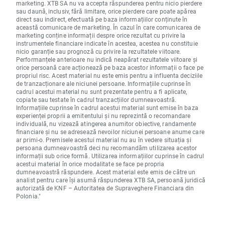
marketing. XTB SA nu va accepta răspunderea pentru nicio pierdere
sau daună, inclusiv, fără limitare, orice pierdere care poate apărea
direct sau indirect, efectuată pe baza informațiilor conținute în
această comunicare de marketing. În cazul în care comunicarea de
marketing conține informații despre orice rezultat cu privire la
instrumentele financiare indicate în acestea, acestea nu constituie
nicio garanție sau prognoză cu privire la rezultatele viitoare.
Performanțele anterioare nu indică neapărat rezultatele viitoare și
orice persoană care acționează pe baza acestor informații o face pe
propriul risc. Acest material nu este emis pentru a influenta deciziile
de tranzacționare ale niciunei persoane. Informațiile cuprinse în
cadrul acestui material nu sunt prezentate pentru a fi aplicate,
copiate sau testate în cadrul tranzacțiilor dumneavoastră.
Informațiile cuprinse în cadrul acestui material sunt emise în baza
experienței proprii a emitentului și nu reprezintă o recomandare
individuală, nu vizează atingerea anumitor obiective, randamente
financiare și nu se adresează nevoilor niciunei persoane anume care
ar primi-o. Premisele acestui material nu au în vedere situația și
persoana dumneavoastră deci nu recomandăm utilizarea acestor
informații sub orice formă. Utilizarea informațiilor cuprinse în cadrul
acestui material în orice modalitate se face pe propria
dumneavoastră răspundere. Acest material este emis de către un
analist pentru care își asumă răspunderea XTB SA, persoană juridică
autorizată de KNF – Autoritatea de Supraveghere Financiara din
Polonia."