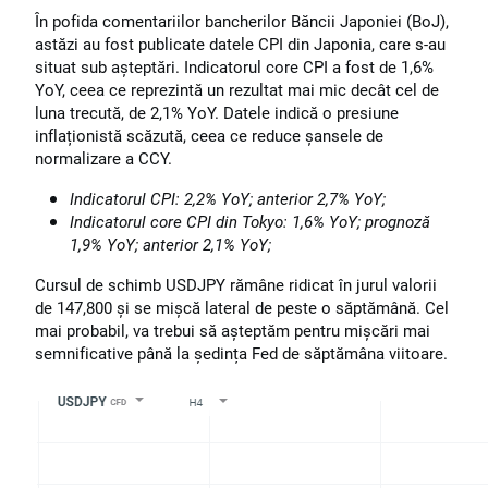
În pofida comentariilor bancherilor Băncii Japoniei (BoJ),
astăzi au fost publicate datele CPI din Japonia, care s-au
situat sub așteptări. Indicatorul core CPI a fost de 1,6%
YoY, ceea ce reprezintă un rezultat mai mic decât cel de
luna trecută, de 2,1% YoY. Datele indică o presiune
inflaționistă scăzută, ceea ce reduce șansele de
normalizare a CCY.
Indicatorul CPI: 2,2% YoY; anterior 2,7% YoY;
Indicatorul core CPI din Tokyo: 1,6% YoY; prognoză
1,9% YoY; anterior 2,1% YoY;
Cursul de schimb USDJPY rămâne ridicat în jurul valorii
de 147,800 și se mișcă lateral de peste o săptămână. Cel
mai probabil, va trebui să așteptăm pentru mișcări mai
semnificative până la ședința Fed de săptămâna viitoare.