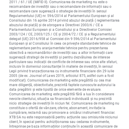
2011 / 61 / UE (MiFID II). Comunicarea de marketing nu este o
recomandare de investiții sau o recomandare de informații sau o
recomandare care sugerează o strategie de investiții în sensul
Regulamentului (UE) nr. 596/2014 al Parlamentului European și al
Consiliului din 16 aprilie 2014 privind abuzul de piață ( reglementarea
abuzului de piață) și de abrogare a Directivei 2003/6 / CE a
Parlamentului European și a Consiliului și a Directivelor Comisiei
2003/124 / CE, 2003/125 / CE și 2004/72 / CE și a Regulamentului
delegat (UE) 2016/958 al Comisiei din 9 596/2014 al Parlamentului
European și al Consiliului în ceea ce privește standardele tehnice de
reglementare pentru aranjamentele tehnice pentru prezentarea
obiectivă a recomandărilor de investiții sau a altor informații care
sugerează strategii de investiții și pentru dezvăluirea de interese
particulare sau indicații de conflicte de interese sau orice alte sfaturi,
inclusiv în domeniul consultanței în materie de investiții, în sensul
Legii privind tranzacționarea cu instrumente financiare din 29 iulie
2005 (de ex. Journal of Laws 2019, articolul 875, astfel cum a fost
modificat). Comunicarea de marketing este pregătită cu cea mai
mare diligență, obiectivitate, prezintă faptele cunoscute autorului la
data pregătirii și este lipsită de orice elemente de evaluare.
Comunicarea de marketing este pregătită fără a lua în considerare
nevoile clientului, situația sa financiară individuală și nu prezintă
nicio strategie de investiții în niciun fel. Comunicarea de marketing nu
constituie o ofertă de vânzare, oferire, abonament, invitație la
cumpărare, reclamă sau promovare a oricărui instrument financiar.
XTB SA nu este responsabilă pentru acțiunile sau omisiunile niciunui
client, în special pentru achiziționarea sau cedarea instrumente,
întreprinse pe baza informațiilor conținute în această comunicare de