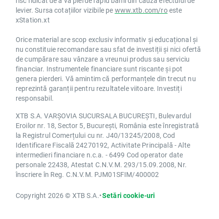
risc ridicat de a vă pierde rapid banii din cauza efectului de
levier. Sursa cotațiilor vizibile pe
www.xtb.com/ro
este
xStation.xt
Orice material are scop exclusiv informativ și educațional și
nu constituie recomandare sau sfat de investiții și nici ofertă
de cumpărare sau vânzare a vreunui produs sau serviciu
financiar. Instrumentele financiare sunt riscante și pot
genera pierderi. Vă amintim că performanțele din trecut nu
reprezintă garanții pentru rezultatele viitoare. Investiți
responsabil.
XTB S.A. VARȘOVIA SUCURSALA BUCUREȘTI, Bulevardul
Eroilor nr. 18, Sector 5, București, România este înregistrată
la Registrul Comerțului cu nr. J40/13245/2008, Cod
Identificare Fiscală 24270192, Activitate Principală - Alte
intermedieri financiare n.c.a. - 6499 Cod operator date
personale 22438, Atestat C.N.V.M. 293/15.09.2008, Nr.
înscriere în Reg. C.N.V.M. PJM01SFIM/400002
Copyright 2026 © XTB S.A.
•
Setări cookie-uri