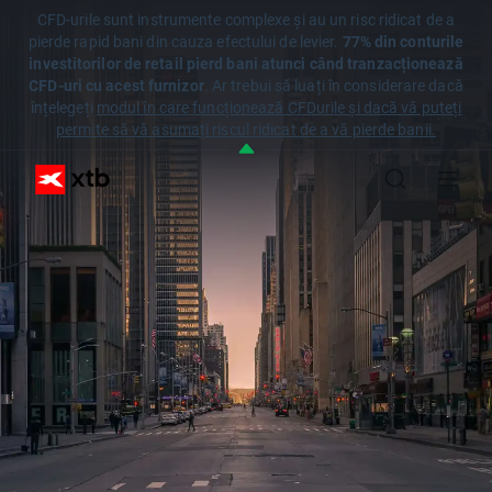
CFD-urile sunt instrumente complexe și au un risc ridicat de a
pierde rapid bani din cauza efectului de levier.
77% din conturile
investitorilor de retail pierd bani atunci când tranzacționează
CFD-uri cu acest furnizor
. Ar trebui să luați în considerare dacă
înțelegeți
modul în care funcționează CFDurile și dacă vă puteți
permite să vă asumați riscul ridicat de a vă pierde banii.