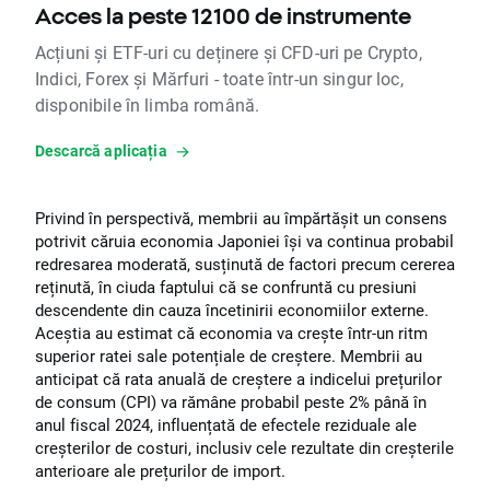
Acces la peste 12100 de instrumente
Acțiuni și ETF-uri cu deținere și CFD-uri pe Crypto,
Indici, Forex și Mărfuri - toate într-un singur loc,
disponibile în limba română.
Descarcă aplicația
Privind în perspectivă, membrii au împărtășit un consens
potrivit căruia economia Japoniei își va continua probabil
redresarea moderată, susținută de factori precum cererea
reținută, în ciuda faptului că se confruntă cu presiuni
descendente din cauza încetinirii economiilor externe.
Aceștia au estimat că economia va crește într-un ritm
superior ratei sale potențiale de creștere. Membrii au
anticipat că rata anuală de creștere a indicelui prețurilor
de consum (CPI) va rămâne probabil peste 2% până în
anul fiscal 2024, influențată de efectele reziduale ale
creșterilor de costuri, inclusiv cele rezultate din creșterile
anterioare ale prețurilor de import.