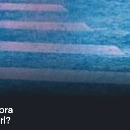
pra
ri?