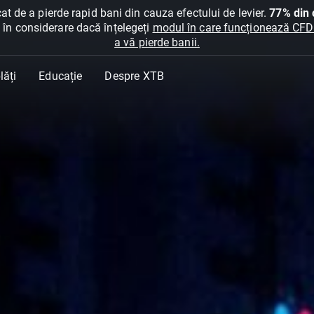
at de a pierde rapid bani din cauza efectului de levier.
77% din c
ți în considerare dacă înțelegeți
modul în care funcționează CFDur
a vă pierde banii.
lăți
Educație
Despre XTB