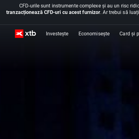
CFD-urile sunt instrumente complexe și au un risc ridic
tranzacționează CFD-uri cu acest furnizor
. Ar trebui să lua
Investește
Economisește
Card și p