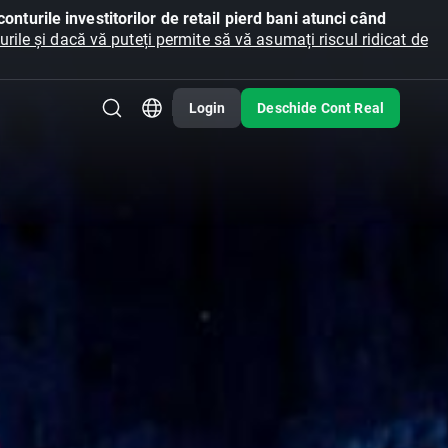
onturile investitorilor de retail pierd bani atunci când
ile și dacă vă puteți permite să vă asumați riscul ridicat de
Login
Deschide Cont Real