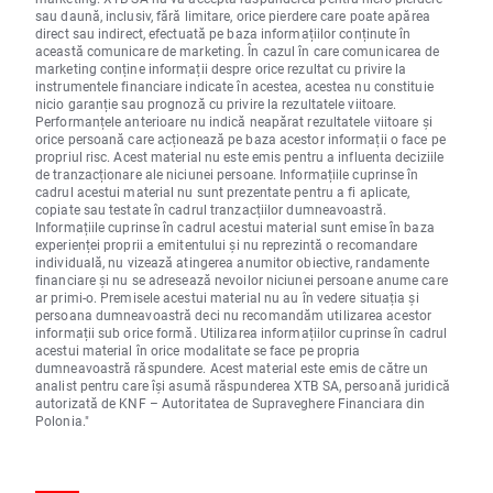
sau daună, inclusiv, fără limitare, orice pierdere care poate apărea
direct sau indirect, efectuată pe baza informațiilor conținute în
această comunicare de marketing. În cazul în care comunicarea de
marketing conține informații despre orice rezultat cu privire la
instrumentele financiare indicate în acestea, acestea nu constituie
nicio garanție sau prognoză cu privire la rezultatele viitoare.
Performanțele anterioare nu indică neapărat rezultatele viitoare și
orice persoană care acționează pe baza acestor informații o face pe
propriul risc. Acest material nu este emis pentru a influenta deciziile
de tranzacționare ale niciunei persoane. Informațiile cuprinse în
cadrul acestui material nu sunt prezentate pentru a fi aplicate,
copiate sau testate în cadrul tranzacțiilor dumneavoastră.
Informațiile cuprinse în cadrul acestui material sunt emise în baza
experienței proprii a emitentului și nu reprezintă o recomandare
individuală, nu vizează atingerea anumitor obiective, randamente
financiare și nu se adresează nevoilor niciunei persoane anume care
ar primi-o. Premisele acestui material nu au în vedere situația și
persoana dumneavoastră deci nu recomandăm utilizarea acestor
informații sub orice formă. Utilizarea informațiilor cuprinse în cadrul
acestui material în orice modalitate se face pe propria
dumneavoastră răspundere. Acest material este emis de către un
analist pentru care își asumă răspunderea XTB SA, persoană juridică
autorizată de KNF – Autoritatea de Supraveghere Financiara din
Polonia."