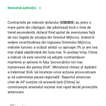
Descarcă aplicația
Contractele pe indicele dolarului (
USDIDX
) au șters o
mare parte din câștiguri, dar păstrează încă o linie de
trend ascendentă, dolarul fiind ajutat de aversiunea față
de risc legată de situația din Orientul Mijlociu. Având în
vedere incertitudinea din regiunea Orientului Mijlociu,
indicele turcesc a scăzut astăzi cu aproape 3% și are cea
mai slabă săptămână din luna mai. În același timp, China
a indicat că este nevoită să adopte contramăsuri
maritime și aeriene în fața "provocărilor tot mai
numeroase din partea SUA". Ministerul chinez al Apărării
a îndemnat SUA 'să înceteze orice acțiune provocatoare
și să submineze pacea regională'. Raportul american
citat de AP susține că această țară (China) își
construiește arsenalul nuclear mai rapid decât proiecțiile
anterioare.