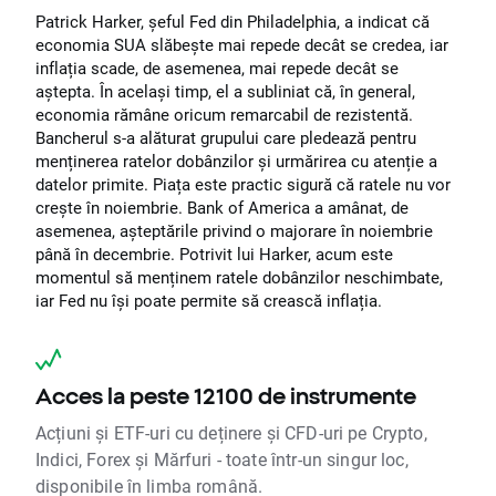
Patrick Harker, șeful Fed din Philadelphia, a indicat că
economia SUA slăbește mai repede decât se credea, iar
inflația scade, de asemenea, mai repede decât se
aștepta. În același timp, el a subliniat că, în general,
economia rămâne oricum remarcabil de rezistentă.
Bancherul s-a alăturat grupului care pledează pentru
menținerea ratelor dobânzilor și urmărirea cu atenție a
datelor primite. Piața este practic sigură că ratele nu vor
crește în noiembrie. Bank of America a amânat, de
asemenea, așteptările privind o majorare în noiembrie
până în decembrie. Potrivit lui Harker, acum este
momentul să menținem ratele dobânzilor neschimbate,
iar Fed nu își poate permite să crească inflația.
Acces la peste 12100 de instrumente
Acțiuni și ETF-uri cu deținere și CFD-uri pe Crypto,
Indici, Forex și Mărfuri - toate într-un singur loc,
disponibile în limba română.