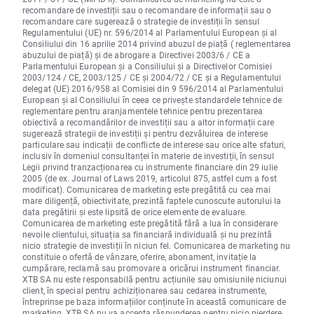
recomandare de investiții sau o recomandare de informații sau o
recomandare care sugerează o strategie de investiții în sensul
Regulamentului (UE) nr. 596/2014 al Parlamentului European și al
Consiliului din 16 aprilie 2014 privind abuzul de piață ( reglementarea
abuzului de piață) și de abrogare a Directivei 2003/6 / CE a
Parlamentului European și a Consiliului și a Directivelor Comisiei
2003/124 / CE, 2003/125 / CE și 2004/72 / CE și a Regulamentului
delegat (UE) 2016/958 al Comisiei din 9 596/2014 al Parlamentului
European și al Consiliului în ceea ce privește standardele tehnice de
reglementare pentru aranjamentele tehnice pentru prezentarea
obiectivă a recomandărilor de investiții sau a altor informații care
sugerează strategii de investiții și pentru dezvăluirea de interese
particulare sau indicații de conflicte de interese sau orice alte sfaturi,
inclusiv în domeniul consultanței în materie de investiții, în sensul
Legii privind tranzacționarea cu instrumente financiare din 29 iulie
2005 (de ex. Journal of Laws 2019, articolul 875, astfel cum a fost
modificat). Comunicarea de marketing este pregătită cu cea mai
mare diligență, obiectivitate, prezintă faptele cunoscute autorului la
data pregătirii și este lipsită de orice elemente de evaluare.
Comunicarea de marketing este pregătită fără a lua în considerare
nevoile clientului, situația sa financiară individuală și nu prezintă
nicio strategie de investiții în niciun fel. Comunicarea de marketing nu
constituie o ofertă de vânzare, oferire, abonament, invitație la
cumpărare, reclamă sau promovare a oricărui instrument financiar.
XTB SA nu este responsabilă pentru acțiunile sau omisiunile niciunui
client, în special pentru achiziționarea sau cedarea instrumente,
întreprinse pe baza informațiilor conținute în această comunicare de
marketing. XTB SA nu va accepta răspunderea pentru nicio pierdere