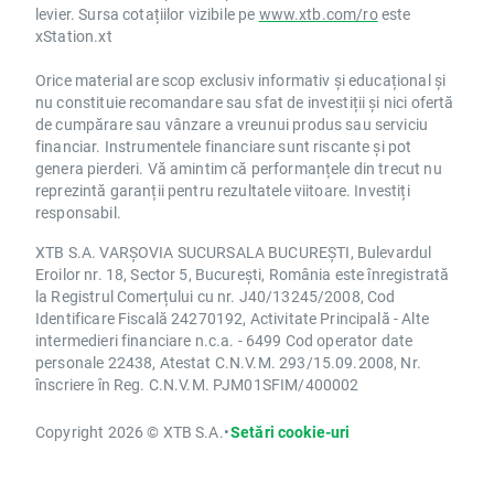
levier. Sursa cotațiilor vizibile pe
www.xtb.com/ro
este
xStation.xt
Orice material are scop exclusiv informativ și educațional și
nu constituie recomandare sau sfat de investiții și nici ofertă
de cumpărare sau vânzare a vreunui produs sau serviciu
financiar. Instrumentele financiare sunt riscante și pot
genera pierderi. Vă amintim că performanțele din trecut nu
reprezintă garanții pentru rezultatele viitoare. Investiți
responsabil.
XTB S.A. VARȘOVIA SUCURSALA BUCUREȘTI, Bulevardul
Eroilor nr. 18, Sector 5, București, România este înregistrată
la Registrul Comerțului cu nr. J40/13245/2008, Cod
Identificare Fiscală 24270192, Activitate Principală - Alte
intermedieri financiare n.c.a. - 6499 Cod operator date
personale 22438, Atestat C.N.V.M. 293/15.09.2008, Nr.
înscriere în Reg. C.N.V.M. PJM01SFIM/400002
Copyright 2026 © XTB S.A.
•
Setări cookie-uri