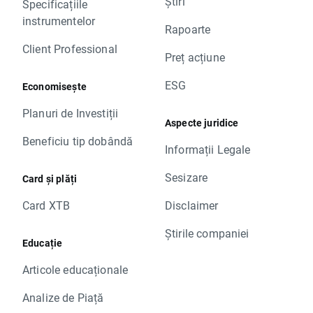
Știri
Specificațiile
instrumentelor
Rapoarte
Client Professional
Preț acțiune
ESG
Economisește
Planuri de Investiții
Aspecte juridice
Beneficiu tip dobândă
Informații Legale
Sesizare
Card și plăți
Card XTB
Disclaimer
Știrile companiei
Educație
Articole educaționale
Analize de Piață