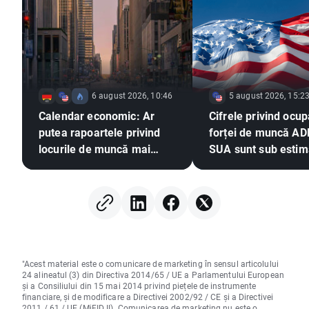
6 august 2026, 10:46
5 august 2026, 15:2
Calendar economic: Ar
Cifrele privind ocu
putea rapoartele privind
forței de muncă AD
locurile de muncă mai
SUA sunt sub estimă
slabe să exercite presiuni
EURUSD își extinde
asupra Fed pentru o
câștigurile 📈
majorare a ratei dobânzii?
"Acest material este o comunicare de marketing în sensul articolului
24 alineatul (3) din Directiva 2014/65 / UE a Parlamentului European
și a Consiliului din 15 mai 2014 privind piețele de instrumente
financiare, și de modificare a Directivei 2002/92 / CE și a Directivei
2011 / 61 / UE (MiFID II). Comunicarea de marketing nu este o