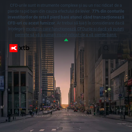
CFD-urile sunt instrumente complexe și au un risc ridicat de a
pierde rapid bani din cauza efectului de levier.
77% din conturile
investitorilor de retail pierd bani atunci când tranzacționează
CFD-uri cu acest furnizor
. Ar trebui să luați în considerare dacă
înțelegeți
modul în care funcționează CFDurile și dacă vă puteți
permite să vă asumați riscul ridicat de a vă pierde banii.