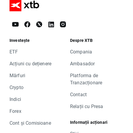
Investește
Despre XTB
ETF
Compania
Acțiuni cu dețienere
Ambasador
Mărfuri
Platforma de
Tranzacționare
Crypto
Contact
Indici
Relații cu Presa
Forex
Informații acționari
Cont și Comisioane