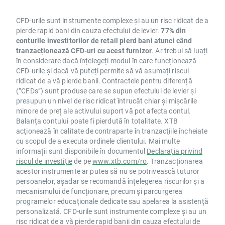
CFD-urile sunt instrumente complexe și au un risc ridicat de a
pierde rapid bani din cauza efectului de levier.
77% din
conturile investitorilor de retail pierd bani atunci când
tranzacționează CFD-uri cu acest furnizor
. Ar trebui să luați
în considerare dacă înțelegeți modul în care funcționează
CFD-urile și dacă vă puteți permite să vă asumați riscul
ridicat de a vă pierde banii. Contractele pentru diferență
(”CFDs”) sunt produse care se supun efectului de levier și
presupun un nivel de risc ridicat întrucât chiar și mișcările
minore de preț ale activului suport vă pot afecta contul.
Balanța contului poate fi pierdută în totalitate. XTB
acţionează în calitate de contraparte în tranzacţiile încheiate
cu scopul de a executa ordinele clientului. Mai multe
informații sunt disponibile în documentul
Declarația privind
riscul de investiție
de pe
www.xtb.com/ro
. Tranzacționarea
acestor instrumente ar putea să nu se potrivească tuturor
persoanelor, așadar se recomandă înțelegerea riscurilor și a
mecanismului de funcționare, precum și parcurgerea
programelor educaționale dedicate sau apelarea la asistență
personalizată. CFD-urile sunt instrumente complexe și au un
risc ridicat de a vă pierde rapid banii din cauza efectului de