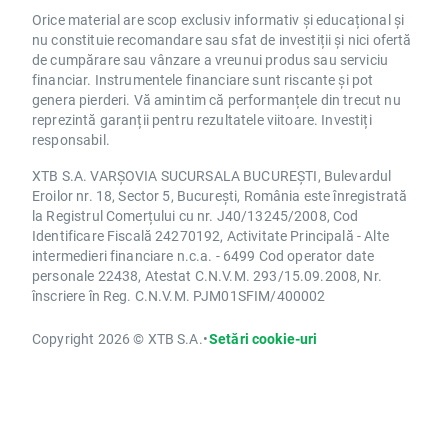
Orice material are scop exclusiv informativ și educațional și
nu constituie recomandare sau sfat de investiții și nici ofertă
de cumpărare sau vânzare a vreunui produs sau serviciu
financiar. Instrumentele financiare sunt riscante și pot
genera pierderi. Vă amintim că performanțele din trecut nu
reprezintă garanții pentru rezultatele viitoare. Investiți
responsabil.
XTB S.A. VARȘOVIA SUCURSALA BUCUREȘTI, Bulevardul
Eroilor nr. 18, Sector 5, București, România este înregistrată
la Registrul Comerțului cu nr. J40/13245/2008, Cod
Identificare Fiscală 24270192, Activitate Principală - Alte
intermedieri financiare n.c.a. - 6499 Cod operator date
personale 22438, Atestat C.N.V.M. 293/15.09.2008, Nr.
înscriere în Reg. C.N.V.M. PJM01SFIM/400002
Copyright 2026 © XTB S.A.
•
Setări cookie-uri