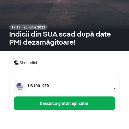
17:13 · 23 iunie 2023
Indicii din SUA scad după date
PMI dezamăgitoare!
Știri Indici
-
US100
CFD
-
Descarcă gratuit aplicația