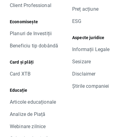
Client Professional
Preț acțiune
ESG
Economisește
Planuri de Investiții
Aspecte juridice
Beneficiu tip dobândă
Informații Legale
Sesizare
Card și plăți
Card XTB
Disclaimer
Știrile companiei
Educație
Articole educaționale
Analize de Piață
Webinare zilnice