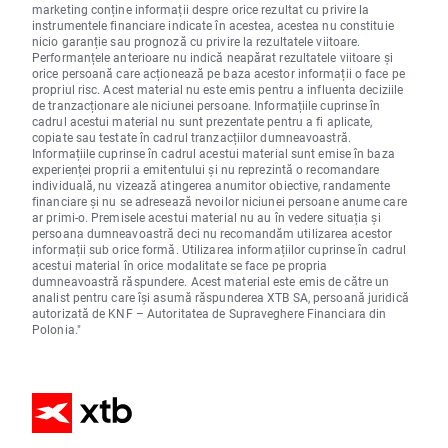
marketing conține informații despre orice rezultat cu privire la
instrumentele financiare indicate în acestea, acestea nu constituie
nicio garanție sau prognoză cu privire la rezultatele viitoare.
Performanțele anterioare nu indică neapărat rezultatele viitoare și
orice persoană care acționează pe baza acestor informații o face pe
propriul risc. Acest material nu este emis pentru a influenta deciziile
de tranzacționare ale niciunei persoane. Informațiile cuprinse în
cadrul acestui material nu sunt prezentate pentru a fi aplicate,
copiate sau testate în cadrul tranzacțiilor dumneavoastră.
Informațiile cuprinse în cadrul acestui material sunt emise în baza
experienței proprii a emitentului și nu reprezintă o recomandare
individuală, nu vizează atingerea anumitor obiective, randamente
financiare și nu se adresează nevoilor niciunei persoane anume care
ar primi-o. Premisele acestui material nu au în vedere situația și
persoana dumneavoastră deci nu recomandăm utilizarea acestor
informații sub orice formă. Utilizarea informațiilor cuprinse în cadrul
acestui material în orice modalitate se face pe propria
dumneavoastră răspundere. Acest material este emis de către un
analist pentru care își asumă răspunderea XTB SA, persoană juridică
autorizată de KNF – Autoritatea de Supraveghere Financiara din
Polonia."