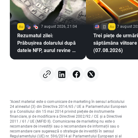
7 august 2026, 21:04
7 august 20
Rezumatul zilei:
Trei piețe de urmări
Prăbușirea dolarului după
săptămâna viitoare
datele NFP, aurul revine pe
(07.08.2026)
un trend ascendent
"Acest material este o comunicare de marketing în sensul articolului
24 alineatul (3) din Directiva 2014/65 / UE a Parlamentului European
și a Consiliului din 15 mai 2014 privind piețele de instrumente
financiare, și de modificare a Directivei 2002/92 / CE și a Directivei
2011 / 61 / UE (MiFID II). Comunicarea de marketing nu este o
recomandare de investiții sau o recomandare de informații sau o
recomandare care sugerează o strategie de investiții în sensul
Regulamentului (UE) nr. 596/2014 al Parlamentului European și al