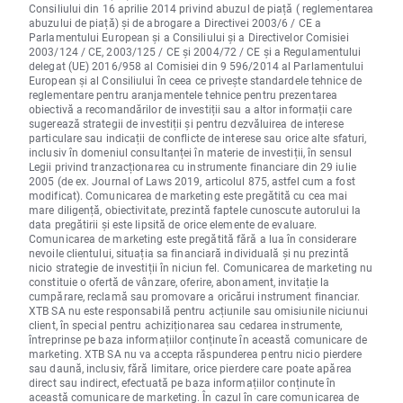
Consiliului din 16 aprilie 2014 privind abuzul de piață ( reglementarea
abuzului de piață) și de abrogare a Directivei 2003/6 / CE a
Parlamentului European și a Consiliului și a Directivelor Comisiei
2003/124 / CE, 2003/125 / CE și 2004/72 / CE și a Regulamentului
delegat (UE) 2016/958 al Comisiei din 9 596/2014 al Parlamentului
European și al Consiliului în ceea ce privește standardele tehnice de
reglementare pentru aranjamentele tehnice pentru prezentarea
obiectivă a recomandărilor de investiții sau a altor informații care
sugerează strategii de investiții și pentru dezvăluirea de interese
particulare sau indicații de conflicte de interese sau orice alte sfaturi,
inclusiv în domeniul consultanței în materie de investiții, în sensul
Legii privind tranzacționarea cu instrumente financiare din 29 iulie
2005 (de ex. Journal of Laws 2019, articolul 875, astfel cum a fost
modificat). Comunicarea de marketing este pregătită cu cea mai
mare diligență, obiectivitate, prezintă faptele cunoscute autorului la
data pregătirii și este lipsită de orice elemente de evaluare.
Comunicarea de marketing este pregătită fără a lua în considerare
nevoile clientului, situația sa financiară individuală și nu prezintă
nicio strategie de investiții în niciun fel. Comunicarea de marketing nu
constituie o ofertă de vânzare, oferire, abonament, invitație la
cumpărare, reclamă sau promovare a oricărui instrument financiar.
XTB SA nu este responsabilă pentru acțiunile sau omisiunile niciunui
client, în special pentru achiziționarea sau cedarea instrumente,
întreprinse pe baza informațiilor conținute în această comunicare de
marketing. XTB SA nu va accepta răspunderea pentru nicio pierdere
sau daună, inclusiv, fără limitare, orice pierdere care poate apărea
direct sau indirect, efectuată pe baza informațiilor conținute în
această comunicare de marketing. În cazul în care comunicarea de