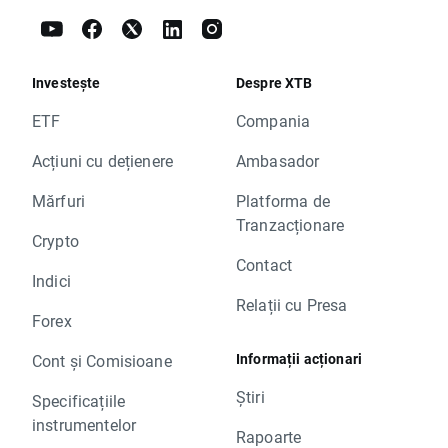
Investește
Despre XTB
ETF
Compania
Acțiuni cu dețienere
Ambasador
Mărfuri
Platforma de
Tranzacționare
Crypto
Contact
Indici
Relații cu Presa
Forex
Informații acționari
Cont și Comisioane
Știri
Specificațiile
instrumentelor
Rapoarte