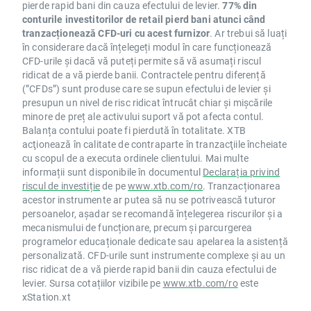
pierde rapid bani din cauza efectului de levier.
77% din
conturile investitorilor de retail pierd bani atunci când
tranzacționează CFD-uri cu acest furnizor
. Ar trebui să luați
în considerare dacă înțelegeți modul în care funcționează
CFD-urile și dacă vă puteți permite să vă asumați riscul
ridicat de a vă pierde banii. Contractele pentru diferență
(”CFDs”) sunt produse care se supun efectului de levier și
presupun un nivel de risc ridicat întrucât chiar și mișcările
minore de preț ale activului suport vă pot afecta contul.
Balanța contului poate fi pierdută în totalitate. XTB
acţionează în calitate de contraparte în tranzacţiile încheiate
cu scopul de a executa ordinele clientului. Mai multe
informații sunt disponibile în documentul
Declarația privind
riscul de investiție
de pe
www.xtb.com/ro
. Tranzacționarea
acestor instrumente ar putea să nu se potrivească tuturor
persoanelor, așadar se recomandă înțelegerea riscurilor și a
mecanismului de funcționare, precum și parcurgerea
programelor educaționale dedicate sau apelarea la asistență
personalizată. CFD-urile sunt instrumente complexe și au un
risc ridicat de a vă pierde rapid banii din cauza efectului de
levier. Sursa cotațiilor vizibile pe
www.xtb.com/ro
este
xStation.xt