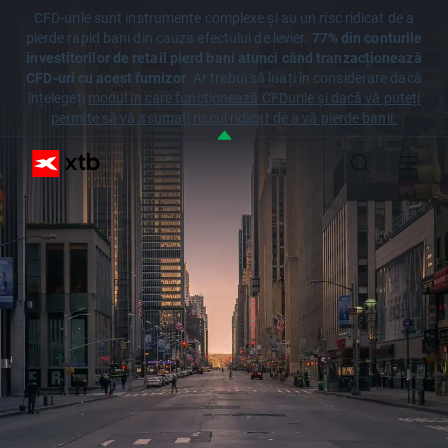
CFD-urile sunt instrumente complexe și au un risc ridicat de a
pierde rapid bani din cauza efectului de levier.
77% din conturile
investitorilor de retail pierd bani atunci când tranzacționează
CFD-uri cu acest furnizor
. Ar trebui să luați în considerare dacă
înțelegeți
modul în care funcționează CFDurile și dacă vă puteți
permite să vă asumați riscul ridicat de a vă pierde banii.