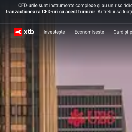
CFD-urile sunt instrumente complexe și au un risc ridic
tranzacționează CFD-uri cu acest furnizor
. Ar trebui să lua
Investește
Economisește
Card și p