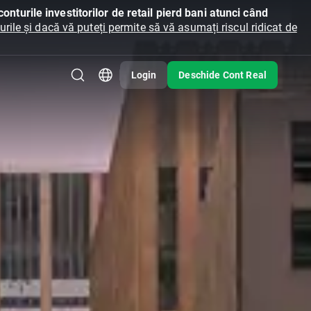
onturile investitorilor de retail pierd bani atunci când
ile și dacă vă puteți permite să vă asumați riscul ridicat de
Login
Deschide Cont Real