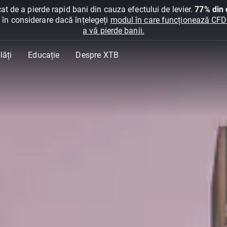
at de a pierde rapid bani din cauza efectului de levier.
77% din c
ți în considerare dacă înțelegeți
modul în care funcționează CFDur
a vă pierde banii.
lăți
Educație
Despre XTB