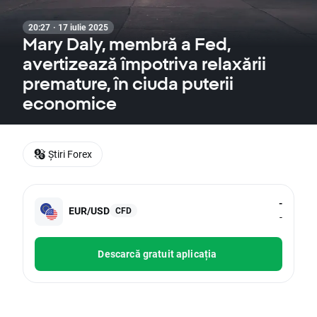
20:27 · 17 iulie 2025
Mary Daly, membră a Fed,
avertizează împotriva relaxării
premature, în ciuda puterii
economice
Știri Forex
-
EUR/USD
CFD
-
Descarcă gratuit aplicația