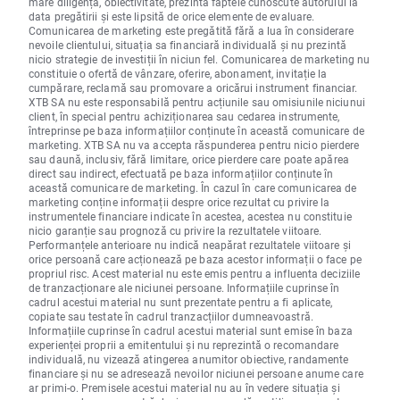
mare diligență, obiectivitate, prezintă faptele cunoscute autorului la
data pregătirii și este lipsită de orice elemente de evaluare.
Comunicarea de marketing este pregătită fără a lua în considerare
nevoile clientului, situația sa financiară individuală și nu prezintă
nicio strategie de investiții în niciun fel. Comunicarea de marketing nu
constituie o ofertă de vânzare, oferire, abonament, invitație la
cumpărare, reclamă sau promovare a oricărui instrument financiar.
XTB SA nu este responsabilă pentru acțiunile sau omisiunile niciunui
client, în special pentru achiziționarea sau cedarea instrumente,
întreprinse pe baza informațiilor conținute în această comunicare de
marketing. XTB SA nu va accepta răspunderea pentru nicio pierdere
sau daună, inclusiv, fără limitare, orice pierdere care poate apărea
direct sau indirect, efectuată pe baza informațiilor conținute în
această comunicare de marketing. În cazul în care comunicarea de
marketing conține informații despre orice rezultat cu privire la
instrumentele financiare indicate în acestea, acestea nu constituie
nicio garanție sau prognoză cu privire la rezultatele viitoare.
Performanțele anterioare nu indică neapărat rezultatele viitoare și
orice persoană care acționează pe baza acestor informații o face pe
propriul risc. Acest material nu este emis pentru a influenta deciziile
de tranzacționare ale niciunei persoane. Informațiile cuprinse în
cadrul acestui material nu sunt prezentate pentru a fi aplicate,
copiate sau testate în cadrul tranzacțiilor dumneavoastră.
Informațiile cuprinse în cadrul acestui material sunt emise în baza
experienței proprii a emitentului și nu reprezintă o recomandare
individuală, nu vizează atingerea anumitor obiective, randamente
financiare și nu se adresează nevoilor niciunei persoane anume care
ar primi-o. Premisele acestui material nu au în vedere situația și