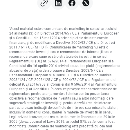
"Acest material este o comunicare de marketing în sensul articolului
24 alineatul (3) din Directiva 2014/65 / UE a Parlamentului European
și a Consiliului din 15 mai 2014 privind piețele de instrumente
financiare, și de modificare a Directivei 2002/92 / CE și a Directivei
2011 / 61 / UE (MiFID II). Comunicarea de marketing nu este o
recomandare de investiții sau o recomandare de informații sau o
recomandare care sugerează o strategie de investiții în sensul
Regulamentului (UE) nr. 596/2014 al Parlamentului European și al
Consiliului din 16 aprilie 2014 privind abuzul de piață ( reglementarea
abuzului de piață) și de abrogare a Directivei 2003/6 / CE a
Parlamentului European și a Consiliului și a Directivelor Comisiei
2003/124 / CE, 2003/125 / CE și 2004/72 / CE și a Regulamentului
delegat (UE) 2016/958 al Comisiei din 9 596/2014 al Parlamentului
European și al Consiliului în ceea ce privește standardele tehnice de
reglementare pentru aranjamentele tehnice pentru prezentarea
obiectivă a recomandărilor de investiții sau a altor informații care
sugerează strategii de investiții și pentru dezvăluirea de interese
particulare sau indicații de conflicte de interese sau orice alte sfaturi,
inclusiv în domeniul consultanței în materie de investiții, în sensul
Legii privind tranzacționarea cu instrumente financiare din 29 iulie
2005 (de ex. Journal of Laws 2019, articolul 875, astfel cum a fost
modificat). Comunicarea de marketing este pregătită cu cea mai