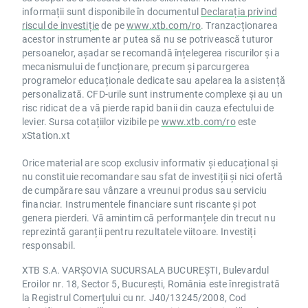
informații sunt disponibile în documentul
Declarația privind
riscul de investiție
de pe
www.xtb.com/ro
. Tranzacționarea
acestor instrumente ar putea să nu se potrivească tuturor
persoanelor, așadar se recomandă înțelegerea riscurilor și a
mecanismului de funcționare, precum și parcurgerea
programelor educaționale dedicate sau apelarea la asistență
personalizată. CFD-urile sunt instrumente complexe și au un
risc ridicat de a vă pierde rapid banii din cauza efectului de
levier. Sursa cotațiilor vizibile pe
www.xtb.com/ro
este
xStation.xt
Orice material are scop exclusiv informativ și educațional și
nu constituie recomandare sau sfat de investiții și nici ofertă
de cumpărare sau vânzare a vreunui produs sau serviciu
financiar. Instrumentele financiare sunt riscante și pot
genera pierderi. Vă amintim că performanțele din trecut nu
reprezintă garanții pentru rezultatele viitoare. Investiți
responsabil.
XTB S.A. VARȘOVIA SUCURSALA BUCUREȘTI, Bulevardul
Eroilor nr. 18, Sector 5, București, România este înregistrată
la Registrul Comerțului cu nr. J40/13245/2008, Cod