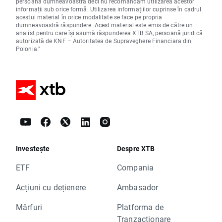
persoana dumneavoastră deci nu recomandăm utilizarea acestor
informații sub orice formă. Utilizarea informațiilor cuprinse în cadrul
acestui material în orice modalitate se face pe propria
dumneavoastră răspundere. Acest material este emis de către un
analist pentru care își asumă răspunderea XTB SA, persoană juridică
autorizată de KNF – Autoritatea de Supraveghere Financiara din
Polonia."
Investește
Despre XTB
ETF
Compania
Acțiuni cu dețienere
Ambasador
Mărfuri
Platforma de
Tranzacționare