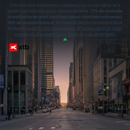
CFD-urile sunt instrumente complexe și au un risc ridicat de a
pierde rapid bani din cauza efectului de levier.
77% din conturile
investitorilor de retail pierd bani atunci când tranzacționează
CFD-uri cu acest furnizor
. Ar trebui să luați în considerare dacă
înțelegeți
modul în care funcționează CFDurile și dacă vă puteți
permite să vă asumați riscul ridicat de a vă pierde banii.