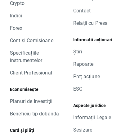
Crypto
Contact
Indici
Relații cu Presa
Forex
Informații acționari
Cont și Comisioane
Știri
Specificațiile
instrumentelor
Rapoarte
Client Professional
Preț acțiune
ESG
Economisește
Planuri de Investiții
Aspecte juridice
Beneficiu tip dobândă
Informații Legale
Sesizare
Card și plăți