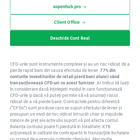
xopenhub.pro
Client Office
Deschide Cont Real
CFD-urile sunt instrumente complexe și au un risc ridicat de a
pierde rapid bani din cauza efectului de levier.
77% din
conturile investitorilor de retail pierd bani atunci când
tranzacționează CFD-uri cu acest furnizor
. Ar trebui să luați
în considerare dacă înțelegeți modul în care funcționează
CFD-urile și dacă vă puteți permite să vă asumați riscul
ridicat de a vă pierde banii. Contractele pentru diferență
(”CFDs”) sunt produse care se supun efectului de levier și
presupun un nivel de risc ridicat întrucât chiar și mișcările
minore de preț ale activului suport vă pot afecta contul.
Balanța contului poate fi pierdută în totalitate. XTB
acţionează în calitate de contraparte în tranzacţiile încheiate
cu scopul de a executa ordinele clientului. Mai multe