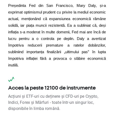
Președinta Fed din San Francisco, Mary Daly, și-a 
exprimat optimismul prudent cu privire la mediul economic 
actual, menționând că expansiunea economică rămâne 
solidă, iar piața muncii rezistentă. Ea a subliniat că, deși 
inflația s-a moderat în multe domenii, Fed mai are încă de 
lucru pentru a o controla pe deplin. Daly a avertizat 
împotriva reducerii premature a ratelor dobânzilor, 
subliniind importanța finalizării „ultimului pas” în lupta 
împotriva inflației fără a provoca o slăbire economică 
inutilă.
Acces la peste 12100 de instrumente
Acțiuni și ETF-uri cu deținere și CFD-uri pe Crypto,
Indici, Forex și Mărfuri - toate într-un singur loc,
disponibile în limba română.