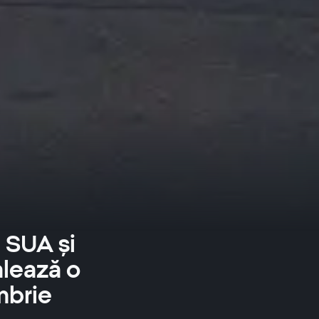
 SUA și
alează o
mbrie