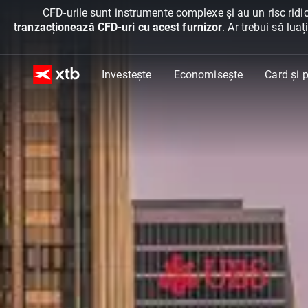
CFD-urile sunt instrumente complexe și au un risc ridic
tranzacționează CFD-uri cu acest furnizor
. Ar trebui să lua
Investește
Economisește
Card și p