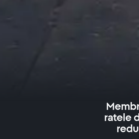
Membri
ratele 
redu