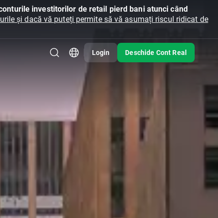
onturile investitorilor de retail pierd bani atunci când
ile și dacă vă puteți permite să vă asumați riscul ridicat de
Login
Deschide Cont Real