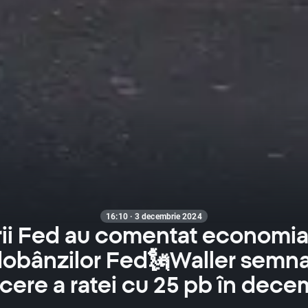
16:10 · 3 decembrie 2024
i Fed au comentat economia
dobânzilor Fed🗽Waller semn
cere a ratei cu 25 pb în dece