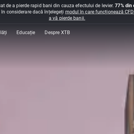
at de a pierde rapid bani din cauza efectului de levier.
77% din c
ți în considerare dacă înțelegeți
modul în care funcționează CFDur
a vă pierde banii.
lăți
Educație
Despre XTB