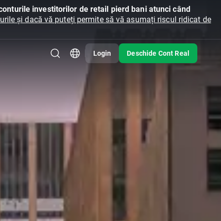
onturile investitorilor de retail pierd bani atunci când
ile și dacă vă puteți permite să vă asumați riscul ridicat de
Login
Deschide Cont Real