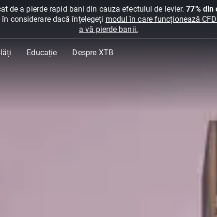
at de a pierde rapid bani din cauza efectului de levier.
77% din c
ți în considerare dacă înțelegeți
modul în care funcționează CFDur
a vă pierde banii.
lăți
Educație
Despre XTB