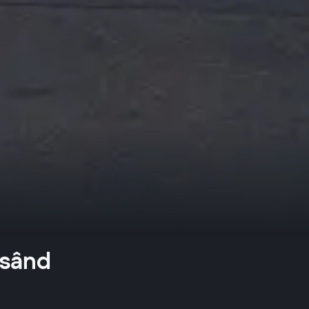
rsând