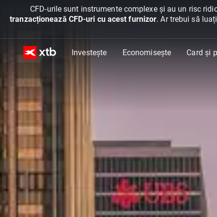
CFD-urile sunt instrumente complexe și au un risc ridic
tranzacționează CFD-uri cu acest furnizor
. Ar trebui să lua
Investește
Economisește
Card și p