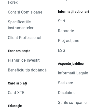
Forex
Informații acționari
Cont și Comisioane
Știri
Specificațiile
instrumentelor
Rapoarte
Client Professional
Preț acțiune
ESG
Economisește
Planuri de Investiții
Aspecte juridice
Beneficiu tip dobândă
Informații Legale
Sesizare
Card și plăți
Card XTB
Disclaimer
Știrile companiei
Educație