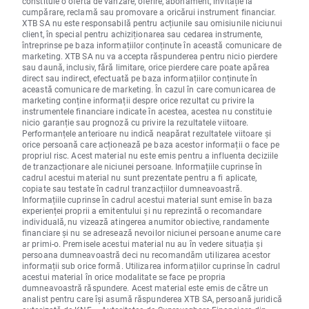
constituie o ofertă de vânzare, oferire, abonament, invitație la
cumpărare, reclamă sau promovare a oricărui instrument financiar.
XTB SA nu este responsabilă pentru acțiunile sau omisiunile niciunui
client, în special pentru achiziționarea sau cedarea instrumente,
întreprinse pe baza informațiilor conținute în această comunicare de
marketing. XTB SA nu va accepta răspunderea pentru nicio pierdere
sau daună, inclusiv, fără limitare, orice pierdere care poate apărea
direct sau indirect, efectuată pe baza informațiilor conținute în
această comunicare de marketing. În cazul în care comunicarea de
marketing conține informații despre orice rezultat cu privire la
instrumentele financiare indicate în acestea, acestea nu constituie
nicio garanție sau prognoză cu privire la rezultatele viitoare.
Performanțele anterioare nu indică neapărat rezultatele viitoare și
orice persoană care acționează pe baza acestor informații o face pe
propriul risc. Acest material nu este emis pentru a influenta deciziile
de tranzacționare ale niciunei persoane. Informațiile cuprinse în
cadrul acestui material nu sunt prezentate pentru a fi aplicate,
copiate sau testate în cadrul tranzacțiilor dumneavoastră.
Informațiile cuprinse în cadrul acestui material sunt emise în baza
experienței proprii a emitentului și nu reprezintă o recomandare
individuală, nu vizează atingerea anumitor obiective, randamente
financiare și nu se adresează nevoilor niciunei persoane anume care
ar primi-o. Premisele acestui material nu au în vedere situația și
persoana dumneavoastră deci nu recomandăm utilizarea acestor
informații sub orice formă. Utilizarea informațiilor cuprinse în cadrul
acestui material în orice modalitate se face pe propria
dumneavoastră răspundere. Acest material este emis de către un
analist pentru care își asumă răspunderea XTB SA, persoană juridică