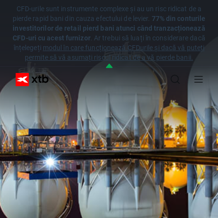
CFD-urile sunt instrumente complexe și au un risc ridicat de a
pierde rapid bani din cauza efectului de levier.
77% din conturile
investitorilor de retail pierd bani atunci când tranzacționează
CFD-uri cu acest furnizor
. Ar trebui să luați în considerare dacă
înțelegeți
modul în care funcționează CFDurile și dacă vă puteți
permite să vă asumați riscul ridicat de a vă pierde banii.