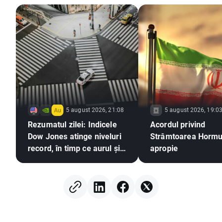
5 august 2026, 21:08
5 august 2026, 19:0
Rezumatul zilei: Indicele
Acordul privind
Dow Jones atinge niveluri
Strâmtoarea Hormu
record, în timp ce aurul și
apropie
argintul înregistrează
creșteri pe fondul
speranțelor privind un
acord între SUA și Iran