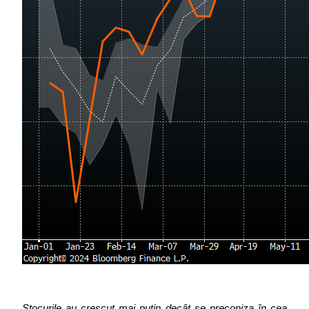
Stocurile au crescut mai puțin decât se preconiza în cea 