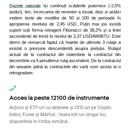
Gazele naturale
 își continuă scăderile puternice (-2,5% 
astăzi). Ieri, încercarea de revenire a eșuat, deși și astăzi 
vedem teste ale mediilor de 50 și 100 de perioade în 
apropierea nivelului de 2,45 USD. Puțin mai jos există 
suport sub forma retragerii Fibonacci de 38,2% și a liniei 
ascendente de trend la nivelul de 2,37 USD/MMBTU. Este 
demn de remarcat faptul că înainte de ultimele 3 rulaje a 
existat o presiune descendentă asupra prețului. Rulajul 
actual de la contractul din noiembrie la contractul din 
decembrie va fi penultimul rulaj ascendent. De la contractul 
din ianuarie până la contractele din vară vom asista la o 
retrogradare.
Acces la peste 12100 de instrumente
Acțiuni și ETF-uri cu deținere și CFD-uri pe Crypto,
Indici, Forex și Mărfuri - toate într-un singur loc,
disponibile în limba română.