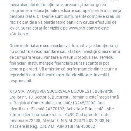
mecanismului de funcționare, precum și parcurgerea
programelor educaționale dedicate sau apelarea la asistență
personalizată. CFD-urile sunt instrumente complexe și au un
risc ridicat de a vă pierde rapid banii din cauza efectului de
levier. Sursa cotațiilor vizibile pe
www.xtb.com/ro
este
xStation.xt
Orice material are scop exclusiv informativ și educațional și
nu constituie recomandare sau sfat de investiții și nici ofertă
de cumpărare sau vânzare a vreunui produs sau serviciu
financiar. Instrumentele financiare sunt riscante și pot
genera pierderi. Vă amintim că performanțele din trecut nu
reprezintă garanții pentru rezultatele viitoare. Investiți
responsabil.
XTB S.A. VARȘOVIA SUCURSALA BUCUREȘTI, Bulevardul
Eroilor nr. 18, Sector 5, București, România este înregistrată
la Registrul Comerțului cu nr. J40/13245/2008, Cod
Identificare Fiscală 24270192, Activitate Principală - Alte
intermedieri financiare n.c.a. - 6499 Cod operator date
personale 22438, Atestat C.N.V.M. 293/15.09.2008, Nr.
înscriere în Reg. C.N.V.M. PJM01SFIM/400002