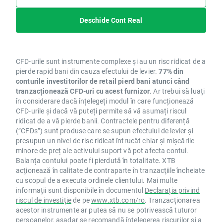
Deschide Cont Real
CFD-urile sunt instrumente complexe și au un risc ridicat de a
pierde rapid bani din cauza efectului de levier.
77% din
conturile investitorilor de retail pierd bani atunci când
tranzacționează CFD-uri cu acest furnizor
. Ar trebui să luați
în considerare dacă înțelegeți modul în care funcționează
CFD-urile și dacă vă puteți permite să vă asumați riscul
ridicat de a vă pierde banii. Contractele pentru diferență
(”CFDs”) sunt produse care se supun efectului de levier și
presupun un nivel de risc ridicat întrucât chiar și mișcările
minore de preț ale activului suport vă pot afecta contul.
Balanța contului poate fi pierdută în totalitate. XTB
acţionează în calitate de contraparte în tranzacţiile încheiate
cu scopul de a executa ordinele clientului. Mai multe
informații sunt disponibile în documentul
Declarația privind
riscul de investiție
de pe
www.xtb.com/ro
. Tranzacționarea
acestor instrumente ar putea să nu se potrivească tuturor
persoanelor, așadar se recomandă înțelegerea riscurilor și a