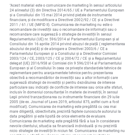
"Acest material este o comunicare de marketing în sensul articolului
24 alineatul (3) din Directiva 2014/65 / UE a Parlamentului European
și a Consiliului din 15 mai 2014 privind piețele de instrumente
financiare, și de modificare a Directivei 2002/92 / CE și a Directivei
2011 / 61 / UE (MiFID II). Comunicarea de marketing nu este o
recomandare de investiții sau o recomandare de informații sau o
recomandare care sugerează o strategie de investiții în sensul
Regulamentului (UE) nr. 596/2014 al Parlamentului European și al
Consiliului din 16 aprilie 2014 privind abuzul de piață ( reglementarea
abuzului de piață) și de abrogare a Directivei 2003/6 / CE a
Parlamentului European și a Consiliului și a Directivelor Comisiei
2003/124 / CE, 2003/125 / CE și 2004/72 / CE și a Regulamentului
delegat (UE) 2016/958 al Comisiei din 9 596/2014 al Parlamentului
European și al Consiliului în ceea ce privește standardele tehnice de
reglementare pentru aranjamentele tehnice pentru prezentarea
obiectivă a recomandărilor de investiții sau a altor informații care
sugerează strategii de investiții și pentru dezvăluirea de interese
particulare sau indicații de conflicte de interese sau orice alte sfaturi,
inclusiv în domeniul consultanței în materie de investiții, în sensul
Legii privind tranzacționarea cu instrumente financiare din 29 iulie
2005 (de ex. Journal of Laws 2019, articolul 875, astfel cum a fost
modificat). Comunicarea de marketing este pregătită cu cea mai
mare diligență, obiectivitate, prezintă faptele cunoscute autorului la
data pregătirii și este lipsită de orice elemente de evaluare.
Comunicarea de marketing este pregătită fără a lua în considerare
nevoile clientului, situația sa financiară individuală și nu prezintă
nicio strategie de investiții în niciun fel. Comunicarea de marketing nu