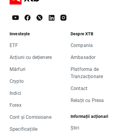
Investește
Despre XTB
ETF
Compania
Acțiuni cu dețienere
Ambasador
Mărfuri
Platforma de
Tranzacționare
Crypto
Contact
Indici
Relații cu Presa
Forex
Informații acționari
Cont și Comisioane
Știri
Specificațiile