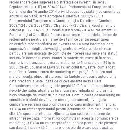
recomandare care sugerează o strategie de investiții în sensul
Regulamentului (UE) nr. 596/2014 al Parlamentului European și al
Consiliului din 16 aprilie 2014 privind abuzul de piață ( reglementarea
abuzului de piață) și de abrogare a Directivei 2003/6 / CE a
Parlamentului European și a Consiliului și a Directivelor Comisiei
2003/124 / CE, 2003/125 / CE și 2004/72 / CE și a Regulamentului
delegat (UE) 2016/958 al Comisiei din 9 596/2014 al Parlamentului
European și al Consiliului în ceea ce privește standardele tehnice de
reglementare pentru aranjamentele tehnice pentru prezentarea
obiectivă a recomandărilor de investiții sau a altor informații care
sugerează strategii de investiții și pentru dezvăluirea de interese
particulare sau indicații de conflicte de interese sau orice alte sfaturi,
inclusiv în domeniul consultanței în materie de investiții, în sensul
Legii privind tranzacționarea cu instrumente financiare din 29 iulie
2005 (de ex. Journal of Laws 2019, articolul 875, astfel cum a fost
modificat). Comunicarea de marketing este pregătită cu cea mai
mare diligență, obiectivitate, prezintă faptele cunoscute autorului la
data pregătirii și este lipsită de orice elemente de evaluare.
Comunicarea de marketing este pregătită fără a lua în considerare
nevoile clientului, situația sa financiară individuală și nu prezintă
nicio strategie de investiții în niciun fel. Comunicarea de marketing nu
constituie o ofertă de vânzare, oferire, abonament, invitație la
cumpărare, reclamă sau promovare a oricărui instrument financiar.
XTB SA nu este responsabilă pentru acțiunile sau omisiunile niciunui
client, în special pentru achiziționarea sau cedarea instrumente,
întreprinse pe baza informațiilor conținute în această comunicare de
marketing. XTB SA nu va accepta răspunderea pentru nicio pierdere
sau daună, inclusiv, fără limitare, orice pierdere care poate apărea