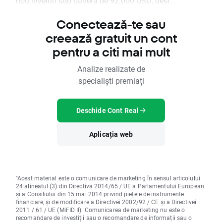
nou niveluri sub bariera de 92.000 USD, deși...
Conectează-te sau
creează gratuit un cont
pentru a citi mai mult
Analize realizate de
specialiști premiați
Deschide Cont Real
Aplicația web
"Acest material este o comunicare de marketing în sensul articolului
24 alineatul (3) din Directiva 2014/65 / UE a Parlamentului European
și a Consiliului din 15 mai 2014 privind piețele de instrumente
financiare, și de modificare a Directivei 2002/92 / CE și a Directivei
2011 / 61 / UE (MiFID II). Comunicarea de marketing nu este o
recomandare de investiții sau o recomandare de informații sau o