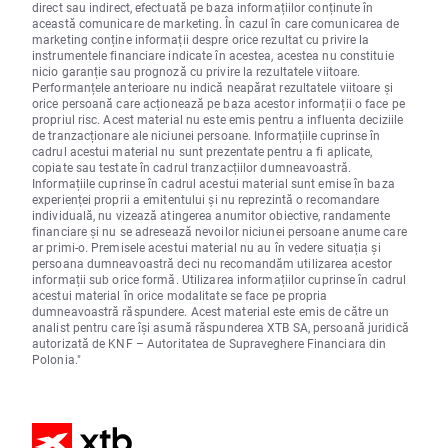
direct sau indirect, efectuată pe baza informațiilor conținute în
această comunicare de marketing. În cazul în care comunicarea de
marketing conține informații despre orice rezultat cu privire la
instrumentele financiare indicate în acestea, acestea nu constituie
nicio garanție sau prognoză cu privire la rezultatele viitoare.
Performanțele anterioare nu indică neapărat rezultatele viitoare și
orice persoană care acționează pe baza acestor informații o face pe
propriul risc. Acest material nu este emis pentru a influenta deciziile
de tranzacționare ale niciunei persoane. Informațiile cuprinse în
cadrul acestui material nu sunt prezentate pentru a fi aplicate,
copiate sau testate în cadrul tranzacțiilor dumneavoastră.
Informațiile cuprinse în cadrul acestui material sunt emise în baza
experienței proprii a emitentului și nu reprezintă o recomandare
individuală, nu vizează atingerea anumitor obiective, randamente
financiare și nu se adresează nevoilor niciunei persoane anume care
ar primi-o. Premisele acestui material nu au în vedere situația și
persoana dumneavoastră deci nu recomandăm utilizarea acestor
informații sub orice formă. Utilizarea informațiilor cuprinse în cadrul
acestui material în orice modalitate se face pe propria
dumneavoastră răspundere. Acest material este emis de către un
analist pentru care își asumă răspunderea XTB SA, persoană juridică
autorizată de KNF – Autoritatea de Supraveghere Financiara din
Polonia."