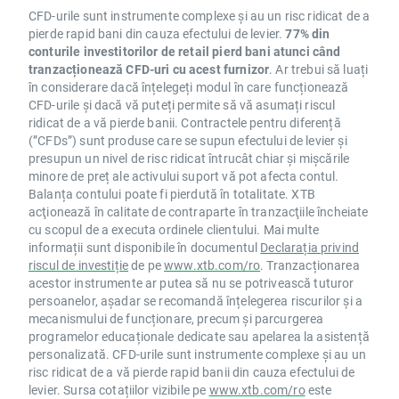
CFD-urile sunt instrumente complexe și au un risc ridicat de a
pierde rapid bani din cauza efectului de levier.
77% din
conturile investitorilor de retail pierd bani atunci când
tranzacționează CFD-uri cu acest furnizor
. Ar trebui să luați
în considerare dacă înțelegeți modul în care funcționează
CFD-urile și dacă vă puteți permite să vă asumați riscul
ridicat de a vă pierde banii. Contractele pentru diferență
(”CFDs”) sunt produse care se supun efectului de levier și
presupun un nivel de risc ridicat întrucât chiar și mișcările
minore de preț ale activului suport vă pot afecta contul.
Balanța contului poate fi pierdută în totalitate. XTB
acţionează în calitate de contraparte în tranzacţiile încheiate
cu scopul de a executa ordinele clientului. Mai multe
informații sunt disponibile în documentul
Declarația privind
riscul de investiție
de pe
www.xtb.com/ro
. Tranzacționarea
acestor instrumente ar putea să nu se potrivească tuturor
persoanelor, așadar se recomandă înțelegerea riscurilor și a
mecanismului de funcționare, precum și parcurgerea
programelor educaționale dedicate sau apelarea la asistență
personalizată. CFD-urile sunt instrumente complexe și au un
risc ridicat de a vă pierde rapid banii din cauza efectului de
levier. Sursa cotațiilor vizibile pe
www.xtb.com/ro
este