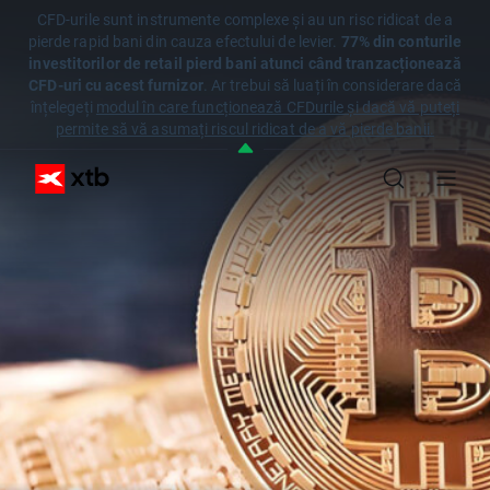
CFD-urile sunt instrumente complexe și au un risc ridicat de a
pierde rapid bani din cauza efectului de levier.
77% din conturile
investitorilor de retail pierd bani atunci când tranzacționează
CFD-uri cu acest furnizor
. Ar trebui să luați în considerare dacă
înțelegeți
modul în care funcționează CFDurile și dacă vă puteți
permite să vă asumați riscul ridicat de a vă pierde banii.