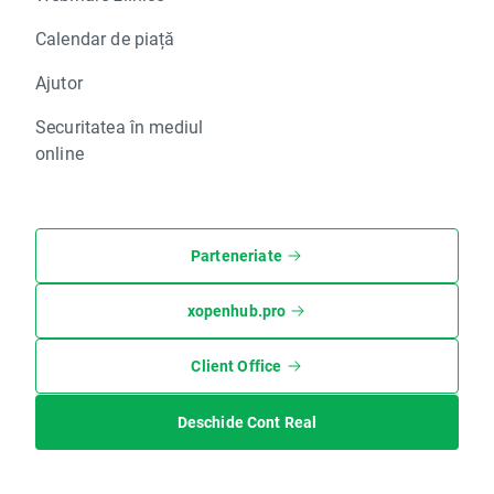
Calendar de piață
Ajutor
Securitatea în mediul
online
Parteneriate
xopenhub.pro
Client Office
Deschide Cont Real