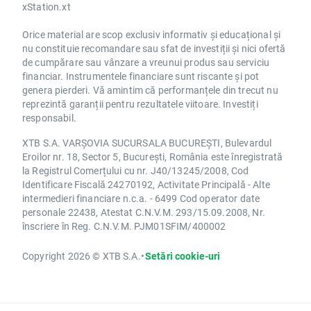
xStation.xt
Orice material are scop exclusiv informativ și educațional și
nu constituie recomandare sau sfat de investiții și nici ofertă
de cumpărare sau vânzare a vreunui produs sau serviciu
financiar. Instrumentele financiare sunt riscante și pot
genera pierderi. Vă amintim că performanțele din trecut nu
reprezintă garanții pentru rezultatele viitoare. Investiți
responsabil.
XTB S.A. VARȘOVIA SUCURSALA BUCUREȘTI, Bulevardul
Eroilor nr. 18, Sector 5, București, România este înregistrată
la Registrul Comerțului cu nr. J40/13245/2008, Cod
Identificare Fiscală 24270192, Activitate Principală - Alte
intermedieri financiare n.c.a. - 6499 Cod operator date
personale 22438, Atestat C.N.V.M. 293/15.09.2008, Nr.
înscriere în Reg. C.N.V.M. PJM01SFIM/400002
Copyright 2026 © XTB S.A.
•
Setări cookie-uri