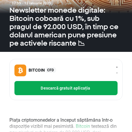
17:59 · 13 ianuarie 2025
Newsletter monede digitale:
Bitcoin coboară cu 1%, sub
pragul de 92.000 USD, în timp ce
dolarul american pune presiune
pe activele riscante 📉
-
BITCOIN
CFD
-
Descarcă gratuit aplicația
Piața criptomonedelor a început săptămâna într-o
dispoziție vizibil mai pesimistă.
Bitcoin
testează din