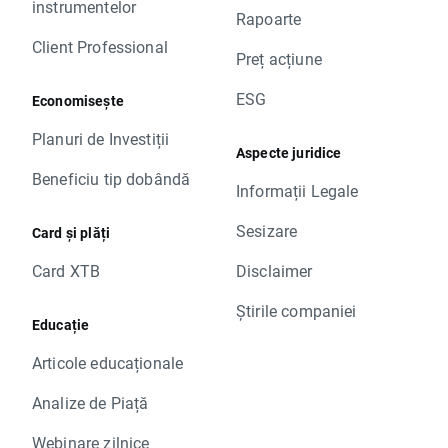
instrumentelor
Rapoarte
Client Professional
Preț acțiune
ESG
Economisește
Planuri de Investiții
Aspecte juridice
Beneficiu tip dobândă
Informații Legale
Sesizare
Card și plăți
Card XTB
Disclaimer
Știrile companiei
Educație
Articole educaționale
Analize de Piață
Webinare zilnice