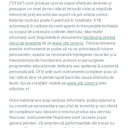
(”CFDs”) sunt produse care se supun efectului de levier și
presupun un nivel de risc ridicat întrucât chiar și mișcările
minore de preț ale activului suport vă pot afecta contul.
Balanța contului poate fi pierdută în totalitate. XTB
acţionează în calitate de contraparte în tranzacţiile încheiate
cu scopul de a executa ordinele clientului. Mai multe
informații sunt disponibile în documentul
Declarația privind
riscul de investiție
de pe
www.xtb.com/ro
. Tranzacționarea
acestor instrumente ar putea să nu se potrivească tuturor
persoanelor, așadar se recomandă înțelegerea riscurilor și a
mecanismului de funcționare, precum și parcurgerea
programelor educaționale dedicate sau apelarea la asistență
personalizată. CFD-urile sunt instrumente complexe și au un
risc ridicat de a vă pierde rapid banii din cauza efectului de
levier. Sursa cotațiilor vizibile pe
www.xtb.com/ro
este
xStation.xt
Orice material are scop exclusiv informativ și educațional și
nu constituie recomandare sau sfat de investiții și nici ofertă
de cumpărare sau vânzare a vreunui produs sau serviciu
financiar. Instrumentele financiare sunt riscante și pot
genera pierderi. Vă amintim că performanțele din trecut nu