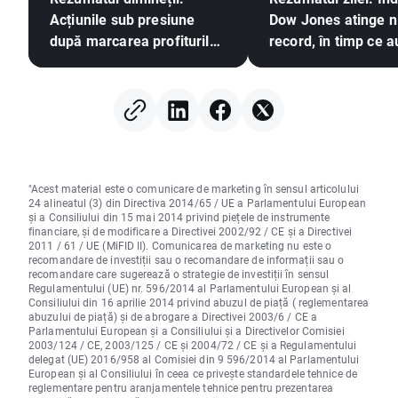
Acțiunile sub presiune
Dow Jones atinge ni
după marcarea profiturilor
record, în timp ce au
pe Wall Street, piața
argintul înregistrea
valutară în stagnare
creșteri pe fondul
(06.08.2026)
speranțelor privind
acord între SUA și I
"Acest material este o comunicare de marketing în sensul articolului
24 alineatul (3) din Directiva 2014/65 / UE a Parlamentului European
și a Consiliului din 15 mai 2014 privind piețele de instrumente
financiare, și de modificare a Directivei 2002/92 / CE și a Directivei
2011 / 61 / UE (MiFID II). Comunicarea de marketing nu este o
recomandare de investiții sau o recomandare de informații sau o
recomandare care sugerează o strategie de investiții în sensul
Regulamentului (UE) nr. 596/2014 al Parlamentului European și al
Consiliului din 16 aprilie 2014 privind abuzul de piață ( reglementarea
abuzului de piață) și de abrogare a Directivei 2003/6 / CE a
Parlamentului European și a Consiliului și a Directivelor Comisiei
2003/124 / CE, 2003/125 / CE și 2004/72 / CE și a Regulamentului
delegat (UE) 2016/958 al Comisiei din 9 596/2014 al Parlamentului
European și al Consiliului în ceea ce privește standardele tehnice de
reglementare pentru aranjamentele tehnice pentru prezentarea