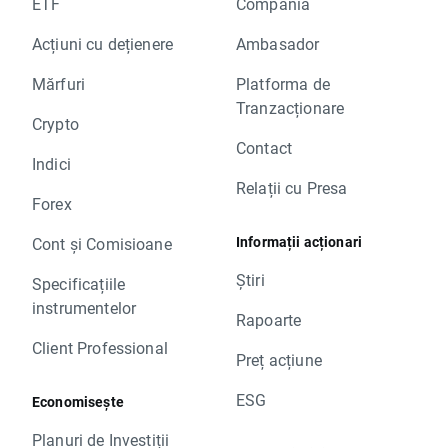
ETF
Compania
Acțiuni cu dețienere
Ambasador
Mărfuri
Platforma de
Tranzacționare
Crypto
Contact
Indici
Relații cu Presa
Forex
Informații acționari
Cont și Comisioane
Știri
Specificațiile
instrumentelor
Rapoarte
Client Professional
Preț acțiune
ESG
Economisește
Planuri de Investiții