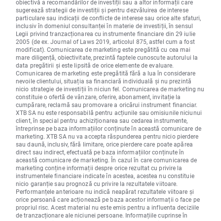
obiectivă a recomandărilor de investiții sau a altor informații care
sugerează strategii de investiții și pentru dezvăluirea de interese
particulare sau indicații de conflicte de interese sau orice alte sfaturi,
inclusiv în domeniul consultanței în materie de investiții, în sensul
Legii privind tranzacționarea cu instrumente financiare din 29 iulie
2005 (de ex. Journal of Laws 2019, articolul 875, astfel cum a fost
modificat). Comunicarea de marketing este pregătită cu cea mai
mare diligență, obiectivitate, prezintă faptele cunoscute autorului la
data pregătirii și este lipsită de orice elemente de evaluare.
Comunicarea de marketing este pregătită fără a lua în considerare
nevoile clientului, situația sa financiară individuală și nu prezintă
nicio strategie de investiții în niciun fel. Comunicarea de marketing nu
constituie o ofertă de vânzare, oferire, abonament, invitație la
cumpărare, reclamă sau promovare a oricărui instrument financiar.
XTB SA nu este responsabilă pentru acțiunile sau omisiunile niciunui
client, în special pentru achiziționarea sau cedarea instrumente,
întreprinse pe baza informațiilor conținute în această comunicare de
marketing. XTB SA nu va accepta răspunderea pentru nicio pierdere
sau daună, inclusiv, fără limitare, orice pierdere care poate apărea
direct sau indirect, efectuată pe baza informațiilor conținute în
această comunicare de marketing. În cazul în care comunicarea de
marketing conține informații despre orice rezultat cu privire la
instrumentele financiare indicate în acestea, acestea nu constituie
nicio garanție sau prognoză cu privire la rezultatele viitoare.
Performanțele anterioare nu indică neapărat rezultatele viitoare și
orice persoană care acționează pe baza acestor informații o face pe
propriul risc. Acest material nu este emis pentru a influenta deciziile
de tranzacționare ale niciunei persoane. Informațiile cuprinse în