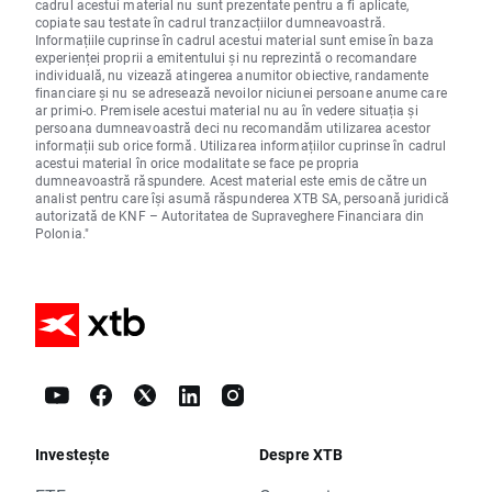
cadrul acestui material nu sunt prezentate pentru a fi aplicate,
copiate sau testate în cadrul tranzacțiilor dumneavoastră.
Informațiile cuprinse în cadrul acestui material sunt emise în baza
experienței proprii a emitentului și nu reprezintă o recomandare
individuală, nu vizează atingerea anumitor obiective, randamente
financiare și nu se adresează nevoilor niciunei persoane anume care
ar primi-o. Premisele acestui material nu au în vedere situația și
persoana dumneavoastră deci nu recomandăm utilizarea acestor
informații sub orice formă. Utilizarea informațiilor cuprinse în cadrul
acestui material în orice modalitate se face pe propria
dumneavoastră răspundere. Acest material este emis de către un
analist pentru care își asumă răspunderea XTB SA, persoană juridică
autorizată de KNF – Autoritatea de Supraveghere Financiara din
Polonia."
Investește
Despre XTB