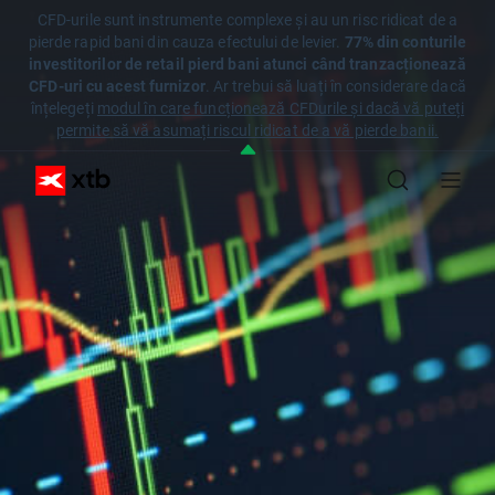
CFD-urile sunt instrumente complexe și au un risc ridicat de a
pierde rapid bani din cauza efectului de levier.
77% din conturile
investitorilor de retail pierd bani atunci când tranzacționează
CFD-uri cu acest furnizor
. Ar trebui să luați în considerare dacă
înțelegeți
modul în care funcționează CFDurile și dacă vă puteți
permite să vă asumați riscul ridicat de a vă pierde banii.