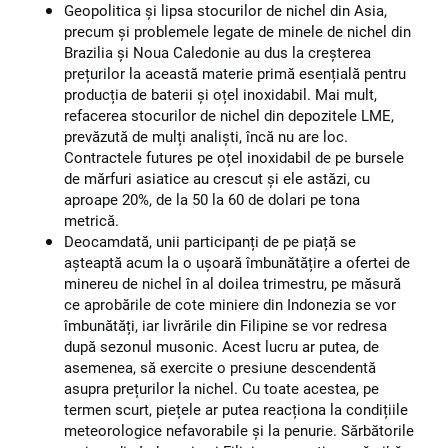
Geopolitica și lipsa stocurilor de nichel din Asia,
precum și problemele legate de minele de nichel din
Brazilia și Noua Caledonie au dus la creșterea
prețurilor la această materie primă esențială pentru
producția de baterii și oțel inoxidabil. Mai mult,
refacerea stocurilor de nichel din depozitele LME,
prevăzută de mulți analiști, încă nu are loc.
Contractele futures pe oțel inoxidabil de pe bursele
de mărfuri asiatice au crescut și ele astăzi, cu
aproape 20%, de la 50 la 60 de dolari pe tona
metrică.
Deocamdată, unii participanți de pe piață se
așteaptă acum la o ușoară îmbunătățire a ofertei de
minereu de nichel în al doilea trimestru, pe măsură
ce aprobările de cote miniere din Indonezia se vor
îmbunătăți, iar livrările din Filipine se vor redresa
după sezonul musonic. Acest lucru ar putea, de
asemenea, să exercite o presiune descendentă
asupra prețurilor la nichel. Cu toate acestea, pe
termen scurt, piețele ar putea reacționa la condițiile
meteorologice nefavorabile și la penurie. Sărbătorile