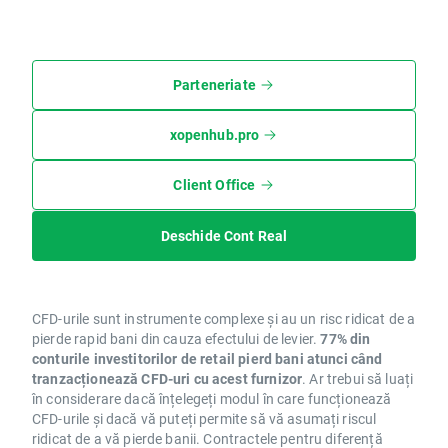
Parteneriate
xopenhub.pro
Client Office
Deschide Cont Real
CFD-urile sunt instrumente complexe și au un risc ridicat de a
pierde rapid bani din cauza efectului de levier.
77% din
conturile investitorilor de retail pierd bani atunci când
tranzacționează CFD-uri cu acest furnizor
. Ar trebui să luați
în considerare dacă înțelegeți modul în care funcționează
CFD-urile și dacă vă puteți permite să vă asumați riscul
ridicat de a vă pierde banii. Contractele pentru diferență