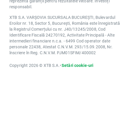
reprezintă garanții pentru rezultatele viitoare. Investiți
responsabil.
XTB S.A. VARȘOVIA SUCURSALA BUCUREȘTI, Bulevardul
Eroilor nr. 18, Sector 5, București, România este înregistrată
la Registrul Comerțului cu nr. J40/13245/2008, Cod
Identificare Fiscală 24270192, Activitate Principală - Alte
intermedieri financiare n.c.a. - 6499 Cod operator date
personale 22438, Atestat C.N.V.M. 293/15.09.2008, Nr.
înscriere în Reg. C.N.V.M. PJM01SFIM/400002
Copyright 2026 © XTB S.A.
•
Setări cookie-uri