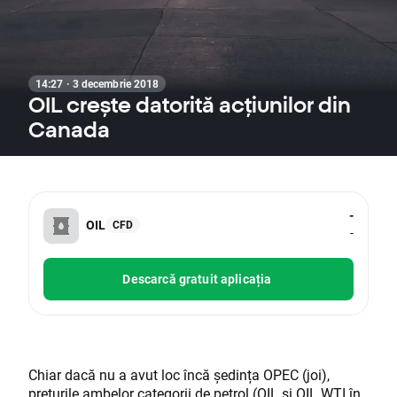
14:27 · 3 decembrie 2018
OIL crește datorită acțiunilor din
Canada
-
OIL
CFD
-
Descarcă gratuit aplicația
Chiar dacă nu a avut loc încă ședința OPEC (joi),
prețurile ambelor categorii de
petrol
(OIL și
OIL
.WTI în