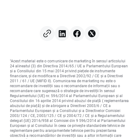
"Acest material este o comunicare de marketing în sensul articolului
24 alineatul (3) din Directiva 2014/65 / UE a Parlamentului European
și a Consiliului din 15 mai 2014 privind piețele de instrumente
financiare, și de modificare a Directivei 2002/92 / CE și a Directivei
2011 / 61 / UE (MiFID II). Comunicarea de marketing nu este o
recomandare de investiții sau o recomandare de informații sau o
recomandare care sugerează o strategie de investiții în sensul
Regulamentului (UE) nr. 596/2014 al Parlamentului European și al
Consiliului din 16 aprilie 2014 privind abuzul de piață ( reglementarea
abuzului de piață) și de abrogare a Directivei 2003/6 / CE a
Parlamentului European și a Consiliului și a Directivelor Comisiei
2003/124 / CE, 2003/125 / CE și 2004/72 / CE și a Regulamentului
delegat (UE) 2016/958 al Comisiei din 9 596/2014 al Parlamentului
European și al Consiliului în ceea ce privește standardele tehnice de
reglementare pentru aranjamentele tehnice pentru prezentarea
obiectivă a recomandărilor de investiții sau a altor informații care