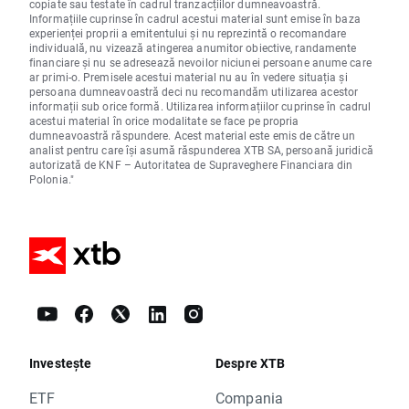
copiate sau testate în cadrul tranzacțiilor dumneavoastră.
Informațiile cuprinse în cadrul acestui material sunt emise în baza
experienței proprii a emitentului și nu reprezintă o recomandare
individuală, nu vizează atingerea anumitor obiective, randamente
financiare și nu se adresează nevoilor niciunei persoane anume care
ar primi-o. Premisele acestui material nu au în vedere situația și
persoana dumneavoastră deci nu recomandăm utilizarea acestor
informații sub orice formă. Utilizarea informațiilor cuprinse în cadrul
acestui material în orice modalitate se face pe propria
dumneavoastră răspundere. Acest material este emis de către un
analist pentru care își asumă răspunderea XTB SA, persoană juridică
autorizată de KNF – Autoritatea de Supraveghere Financiara din
Polonia."
Investește
Despre XTB
ETF
Compania