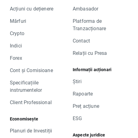
Acțiuni cu dețienere
Ambasador
Mărfuri
Platforma de
Tranzacționare
Crypto
Contact
Indici
Relații cu Presa
Forex
Informații acționari
Cont și Comisioane
Știri
Specificațiile
instrumentelor
Rapoarte
Client Professional
Preț acțiune
ESG
Economisește
Planuri de Investiții
Aspecte juridice