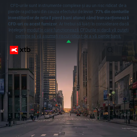
CFD-urile sunt instrumente complexe și au un risc ridicat de a
pierde rapid bani din cauza efectului de levier.
77% din conturile
investitorilor de retail pierd bani atunci când tranzacționează
CFD-uri cu acest furnizor
. Ar trebui să luați în considerare dacă
înțelegeți
modul în care funcționează CFDurile și dacă vă puteți
permite să vă asumați riscul ridicat de a vă pierde banii.