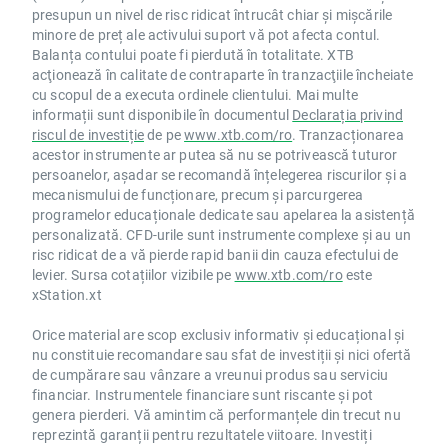
presupun un nivel de risc ridicat întrucât chiar și mișcările
minore de preț ale activului suport vă pot afecta contul.
Balanța contului poate fi pierdută în totalitate. XTB
acţionează în calitate de contraparte în tranzacţiile încheiate
cu scopul de a executa ordinele clientului. Mai multe
informații sunt disponibile în documentul
Declarația privind
riscul de investiție
de pe
www.xtb.com/ro
. Tranzacționarea
acestor instrumente ar putea să nu se potrivească tuturor
persoanelor, așadar se recomandă înțelegerea riscurilor și a
mecanismului de funcționare, precum și parcurgerea
programelor educaționale dedicate sau apelarea la asistență
personalizată. CFD-urile sunt instrumente complexe și au un
risc ridicat de a vă pierde rapid banii din cauza efectului de
levier. Sursa cotațiilor vizibile pe
www.xtb.com/ro
este
xStation.xt
Orice material are scop exclusiv informativ și educațional și
nu constituie recomandare sau sfat de investiții și nici ofertă
de cumpărare sau vânzare a vreunui produs sau serviciu
financiar. Instrumentele financiare sunt riscante și pot
genera pierderi. Vă amintim că performanțele din trecut nu
reprezintă garanții pentru rezultatele viitoare. Investiți