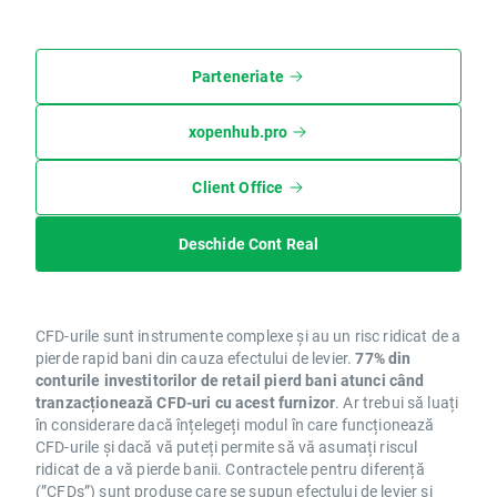
Parteneriate
xopenhub.pro
Client Office
Deschide Cont Real
CFD-urile sunt instrumente complexe și au un risc ridicat de a
pierde rapid bani din cauza efectului de levier.
77% din
conturile investitorilor de retail pierd bani atunci când
tranzacționează CFD-uri cu acest furnizor
. Ar trebui să luați
în considerare dacă înțelegeți modul în care funcționează
CFD-urile și dacă vă puteți permite să vă asumați riscul
ridicat de a vă pierde banii. Contractele pentru diferență
(”CFDs”) sunt produse care se supun efectului de levier și