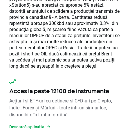
xStation5) s-au apreciat cu aproape 5% astăzi,
datorită anunțului de scădere a producției transmis de
provincia canadiană - Alberta. Cantitatea redusă
reprezintă aproape 300kbd sau aproximativ 0.3% din
producția globală, mișcarea fiind văzută ca parte a
măsurilor OPEC+ de a stabiliza prețurile. Investitorii se
așteaptă la și mai multe reduceri ale producției din
partea membrilor OPEC și Rusia. Traderii ar putea lua
poziții short pe OIL dacă estimează că prețul Brent
va scădea și mai puternic sau ar putea activa poziții
long dacă se așteaptă la o creștere a pieței.
Acces la peste 12100 de instrumente
Acțiuni și ETF-uri cu deținere și CFD-uri pe Crypto,
Indici, Forex și Mărfuri - toate într-un singur loc,
disponibile în limba română.
Descarcă aplicația