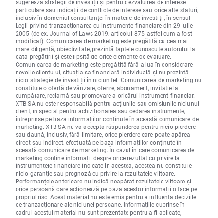
sugerează strategii de investiții și pentru dezvăluirea de interese
particulare sau indicații de conflicte de interese sau orice alte sfaturi,
inclusiv în domeniul consultanței în materie de investiții, în sensul
Legii privind tranzacționarea cu instrumente financiare din 29 iulie
2005 (de ex. Journal of Laws 2019, articolul 875, astfel cum a fost
modificat). Comunicarea de marketing este pregătită cu cea mai
mare diligență, obiectivitate, prezintă faptele cunoscute autorului la
data pregătirii și este lipsită de orice elemente de evaluare.
Comunicarea de marketing este pregătită fără a lua în considerare
nevoile clientului, situația sa financiară individuală și nu prezintă
nicio strategie de investiții în niciun fel. Comunicarea de marketing nu
constituie o ofertă de vânzare, oferire, abonament, invitație la
cumpărare, reclamă sau promovare a oricărui instrument financiar.
XTB SA nu este responsabilă pentru acțiunile sau omisiunile niciunui
client, în special pentru achiziționarea sau cedarea instrumente,
întreprinse pe baza informațiilor conținute în această comunicare de
marketing. XTB SA nu va accepta răspunderea pentru nicio pierdere
sau daună, inclusiv, fără limitare, orice pierdere care poate apărea
direct sau indirect, efectuată pe baza informațiilor conținute în
această comunicare de marketing. În cazul în care comunicarea de
marketing conține informații despre orice rezultat cu privire la
instrumentele financiare indicate în acestea, acestea nu constituie
nicio garanție sau prognoză cu privire la rezultatele viitoare.
Performanțele anterioare nu indică neapărat rezultatele viitoare și
orice persoană care acționează pe baza acestor informații o face pe
propriul risc. Acest material nu este emis pentru a influenta deciziile
de tranzacționare ale niciunei persoane. Informațiile cuprinse în
cadrul acestui material nu sunt prezentate pentru a fi aplicate,