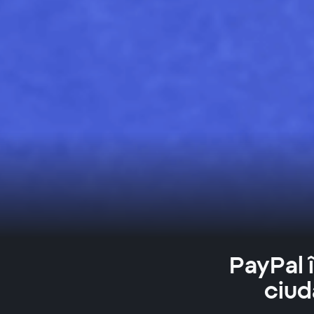
PayPal 
ciud