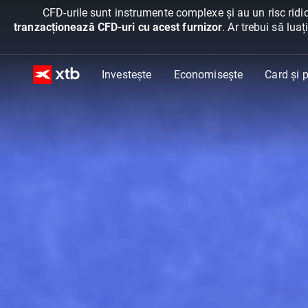
CFD-urile sunt instrumente complexe și au un risc ridic
tranzacționează CFD-uri cu acest furnizor
. Ar trebui să lua
Investește
Economisește
Card și p