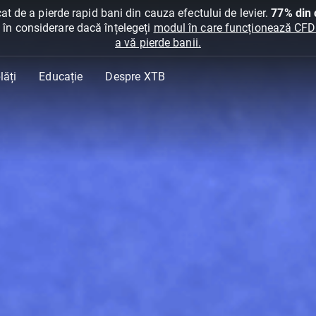
at de a pierde rapid bani din cauza efectului de levier.
77% din c
ți în considerare dacă înțelegeți
modul în care funcționează CFDur
a vă pierde banii.
lăți
Educație
Despre XTB