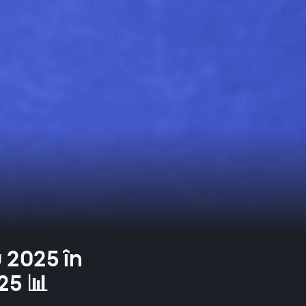
 2025 în
25 📊