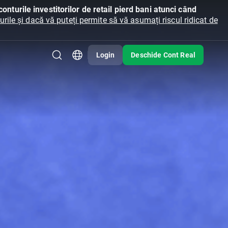
onturile investitorilor de retail pierd bani atunci când
ile și dacă vă puteți permite să vă asumați riscul ridicat de
Login
Deschide Cont Real