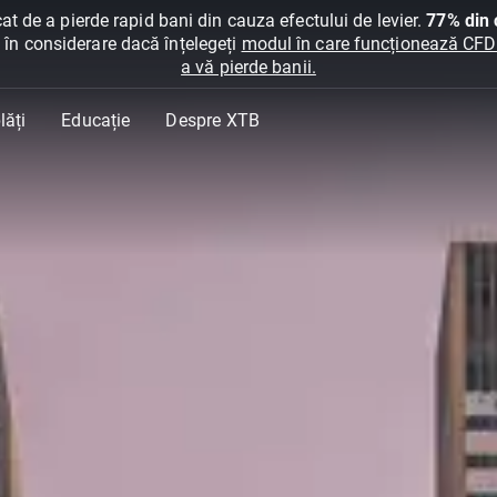
at de a pierde rapid bani din cauza efectului de levier.
77% din c
ți în considerare dacă înțelegeți
modul în care funcționează CFDur
a vă pierde banii.
lăți
Educație
Despre XTB