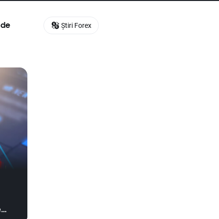
 de
Știri Forex
e