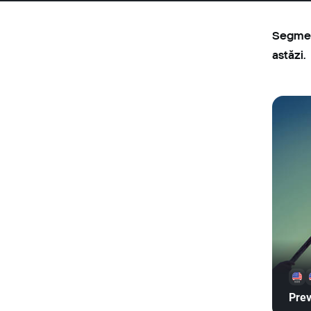
Segment
astăzi.
Pre