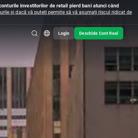
onturile investitorilor de retail pierd bani atunci când
ile și dacă vă puteți permite să vă asumați riscul ridicat de
Login
Deschide Cont Real