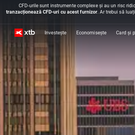
CFD-urile sunt instrumente complexe și au un risc ridic
tranzacționează CFD-uri cu acest furnizor
. Ar trebui să lua
Investește
Economisește
Card și p