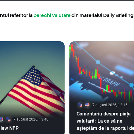
ul referitor la
perechi valutare
din materialul Daily Briefing
7 august 2026, 12:15
Comentariu despre piața
7 august 2026, 13:40
valutară: La ce să ne
view NFP
așteptăm de la raportul d