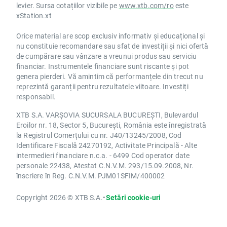
levier. Sursa cotațiilor vizibile pe
www.xtb.com/ro
este
xStation.xt
Orice material are scop exclusiv informativ și educațional și
nu constituie recomandare sau sfat de investiții și nici ofertă
de cumpărare sau vânzare a vreunui produs sau serviciu
financiar. Instrumentele financiare sunt riscante și pot
genera pierderi. Vă amintim că performanțele din trecut nu
reprezintă garanții pentru rezultatele viitoare. Investiți
responsabil.
XTB S.A. VARȘOVIA SUCURSALA BUCUREȘTI, Bulevardul
Eroilor nr. 18, Sector 5, București, România este înregistrată
la Registrul Comerțului cu nr. J40/13245/2008, Cod
Identificare Fiscală 24270192, Activitate Principală - Alte
intermedieri financiare n.c.a. - 6499 Cod operator date
personale 22438, Atestat C.N.V.M. 293/15.09.2008, Nr.
înscriere în Reg. C.N.V.M. PJM01SFIM/400002
Copyright 2026 © XTB S.A.
•
Setări cookie-uri