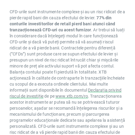
CFD-urile sunt instrumente complexe și au un risc ridicat de a
pierde rapid bani din cauza efectului de levier.
77% din
conturile investitorilor de retail pierd bani atunci când
tranzacționează CFD-uri cu acest furnizor
. Ar trebui să luați
în considerare dacă înțelegeți modul în care funcționează
CFD-urile și dacă vă puteți permite să vă asumați riscul
ridicat de a vă pierde banii. Contractele pentru diferență
(”CFDs”) sunt produse care se supun efectului de levier și
presupun un nivel de risc ridicat întrucât chiar și mișcările
minore de preț ale activului suport vă pot afecta contul.
Balanța contului poate fi pierdută în totalitate. XTB
acţionează în calitate de contraparte în tranzacţiile încheiate
cu scopul de a executa ordinele clientului. Mai multe
informații sunt disponibile în documentul
Declarația privind
riscul de investiție
de pe
www.xtb.com/ro
. Tranzacționarea
acestor instrumente ar putea să nu se potrivească tuturor
persoanelor, așadar se recomandă înțelegerea riscurilor și a
mecanismului de funcționare, precum și parcurgerea
programelor educaționale dedicate sau apelarea la asistență
personalizată. CFD-urile sunt instrumente complexe și au un
risc ridicat de a vă pierde rapid banii din cauza efectului de