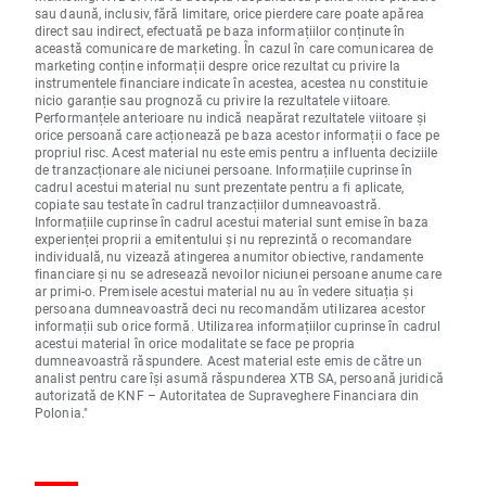
sau daună, inclusiv, fără limitare, orice pierdere care poate apărea
direct sau indirect, efectuată pe baza informațiilor conținute în
această comunicare de marketing. În cazul în care comunicarea de
marketing conține informații despre orice rezultat cu privire la
instrumentele financiare indicate în acestea, acestea nu constituie
nicio garanție sau prognoză cu privire la rezultatele viitoare.
Performanțele anterioare nu indică neapărat rezultatele viitoare și
orice persoană care acționează pe baza acestor informații o face pe
propriul risc. Acest material nu este emis pentru a influenta deciziile
de tranzacționare ale niciunei persoane. Informațiile cuprinse în
cadrul acestui material nu sunt prezentate pentru a fi aplicate,
copiate sau testate în cadrul tranzacțiilor dumneavoastră.
Informațiile cuprinse în cadrul acestui material sunt emise în baza
experienței proprii a emitentului și nu reprezintă o recomandare
individuală, nu vizează atingerea anumitor obiective, randamente
financiare și nu se adresează nevoilor niciunei persoane anume care
ar primi-o. Premisele acestui material nu au în vedere situația și
persoana dumneavoastră deci nu recomandăm utilizarea acestor
informații sub orice formă. Utilizarea informațiilor cuprinse în cadrul
acestui material în orice modalitate se face pe propria
dumneavoastră răspundere. Acest material este emis de către un
analist pentru care își asumă răspunderea XTB SA, persoană juridică
autorizată de KNF – Autoritatea de Supraveghere Financiara din
Polonia."