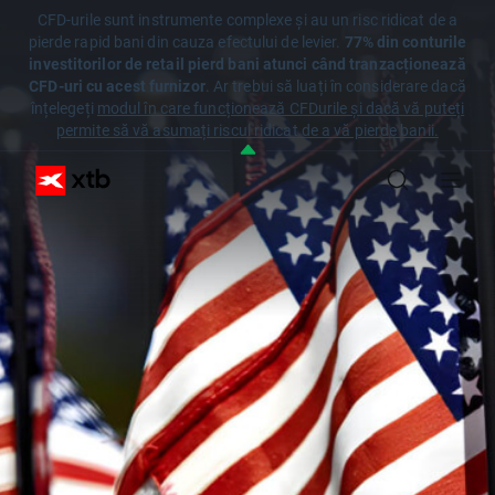
CFD-urile sunt instrumente complexe și au un risc ridicat de a
pierde rapid bani din cauza efectului de levier.
77% din conturile
investitorilor de retail pierd bani atunci când tranzacționează
CFD-uri cu acest furnizor
. Ar trebui să luați în considerare dacă
înțelegeți
modul în care funcționează CFDurile și dacă vă puteți
permite să vă asumați riscul ridicat de a vă pierde banii.