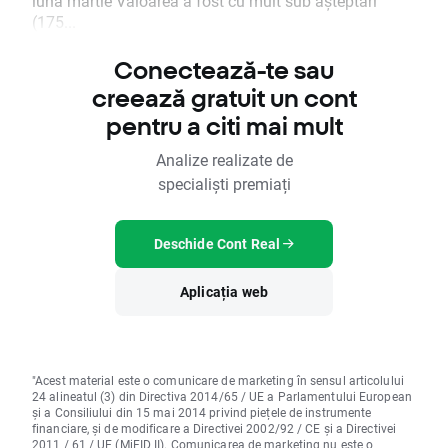
luna martie Valoarea a fost cu mult sub așteptări
(175...
Conectează-te sau
creează gratuit un cont
pentru a citi mai mult
Analize realizate de
specialiști premiați
Deschide Cont Real
Aplicația web
"Acest material este o comunicare de marketing în sensul articolului
24 alineatul (3) din Directiva 2014/65 / UE a Parlamentului European
și a Consiliului din 15 mai 2014 privind piețele de instrumente
financiare, și de modificare a Directivei 2002/92 / CE și a Directivei
2011 / 61 / UE (MiFID II). Comunicarea de marketing nu este o