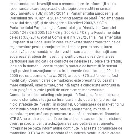
recomandare de investiții sau o recomandare de informații sau o
recomandare care sugerează o strategie de investiții în sensul
Regulamentului (UE) nr. 596/2014 al Parlamentului European și al
Consiliului din 16 aprilie 2014 privind abuzul de piață ( reglementarea
abuzului de piață) și de abrogare a Directivei 2003/6 / CE a
Parlamentului European și a Consiliului și a Directivelor Comisiei
2003/124 / CE, 2003/125 / CE și 2004/72 / CE și a Regulamentului
delegat (UE) 2016/958 al Comisiei din 9 596/2014 al Parlamentului
European și al Consiliului în ceea ce privește standardele tehnice de
reglementare pentru aranjamentele tehnice pentru prezentarea
obiectivă a recomandărilor de investiții sau a altor informații care
sugerează strategii de investiții și pentru dezvăluirea de interese
particulare sau indicații de conflicte de interese sau orice alte sfaturi,
inclusiv în domeniul consultanței în materie de investiții, în sensul
Legii privind tranzacționarea cu instrumente financiare din 29 iulie
2005 (de ex. Journal of Laws 2019, articolul 875, astfel cum a fost
modificat). Comunicarea de marketing este pregătită cu cea mai
mare diligență, obiectivitate, prezintă faptele cunoscute autorului la
data pregătirii și este lipsită de orice elemente de evaluare.
Comunicarea de marketing este pregătită fără a lua în considerare
nevoile clientului, situația sa financiară individuală și nu prezintă
nicio strategie de investiții în niciun fel. Comunicarea de marketing nu
constituie o ofertă de vânzare, oferire, abonament, invitație la
cumpărare, reclamă sau promovare a oricărui instrument financiar.
XTB SA nu este responsabilă pentru acțiunile sau omisiunile niciunui
client, în special pentru achiziționarea sau cedarea instrumente,
întreprinse pe baza informațiilor conținute în această comunicare de
marketing. XTB SA nu va accepta răspunderea pentru nicio pierdere