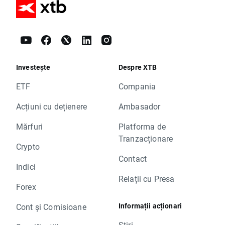
Investește
Despre XTB
ETF
Compania
Acțiuni cu dețienere
Ambasador
Mărfuri
Platforma de
Tranzacționare
Crypto
Contact
Indici
Relații cu Presa
Forex
Informații acționari
Cont și Comisioane
Știri