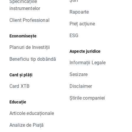
Specificațiile
instrumentelor
Rapoarte
Client Professional
Preț acțiune
ESG
Economisește
Planuri de Investiții
Aspecte juridice
Beneficiu tip dobândă
Informații Legale
Sesizare
Card și plăți
Card XTB
Disclaimer
Știrile companiei
Educație
Articole educaționale
Analize de Piață