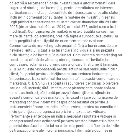
obiectivă a recomandărilor de investiții sau a altor informații care
sugerează strategii de investiții și pentru dezvăluirea de interese
particulare sau indicații de conflicte de interese sau orice alte sfaturi,
inclusiv în domeniul consultanței în materie de investiții, în sensul
Legii privind tranzacționarea cu instrumente financiare din 29 iulie
2005 (de ex. Journal of Laws 2019, articolul 875, astfel cum a fost
modificat). Comunicarea de marketing este pregătită cu cea mai
mare diligență, obiectivitate, prezintă faptele cunoscute autorului la
data pregătirii și este lipsită de orice elemente de evaluare.
Comunicarea de marketing este pregătită fără a lua în considerare
nevoile clientului, situația sa financiară individuală și nu prezintă
nicio strategie de investiții în niciun fel. Comunicarea de marketing nu
constituie o ofertă de vânzare, oferire, abonament, invitație la
cumpărare, reclamă sau promovare a oricărui instrument financiar.
XTB SA nu este responsabilă pentru acțiunile sau omisiunile niciunui
client, în special pentru achiziționarea sau cedarea instrumente,
întreprinse pe baza informațiilor conținute în această comunicare de
marketing. XTB SA nu va accepta răspunderea pentru nicio pierdere
sau daună, inclusiv, fără limitare, orice pierdere care poate apărea
direct sau indirect, efectuată pe baza informațiilor conținute în
această comunicare de marketing. În cazul în care comunicarea de
marketing conține informații despre orice rezultat cu privire la
instrumentele financiare indicate în acestea, acestea nu constituie
nicio garanție sau prognoză cu privire la rezultatele viitoare.
Performanțele anterioare nu indică neapărat rezultatele viitoare și
orice persoană care acționează pe baza acestor informații o face pe
propriul risc. Acest material nu este emis pentru a influenta deciziile
de tranzacționare ale niciunei persoane. Informațiile cuprinse în