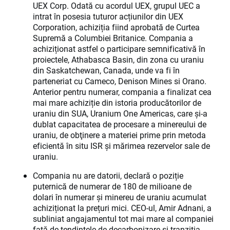
UEX Corp. Odată cu acordul UEX, grupul UEC a
intrat în posesia tuturor acțiunilor din UEX
Corporation, achiziția fiind aprobată de Curtea
Supremă a Columbiei Britanice. Compania a
achiziționat astfel o participare semnificativă în
proiectele, Athabasca Basin, din zona cu uraniu
din Saskatchewan, Canada, unde va fi în
parteneriat cu Cameco, Denison Mines si Orano.
Anterior pentru numerar, compania a finalizat cea
mai mare achiziție din istoria producătorilor de
uraniu din SUA, Uranium One Americas, care și-a
dublat capacitatea de procesare a minereului de
uraniu, de obţinere a materiei prime prin metoda
eficientă în situ ISR şi mărimea rezervelor sale de
uraniu.
Compania nu are datorii, declară o poziție
puternică de numerar de 180 de milioane de
dolari în numerar și minereu de uraniu acumulat
achiziționat la prețuri mici. CEO-ul, Amir Adnani, a
subliniat angajamentul tot mai mare al companiei
față de tendințele de decarbonizare și tranziția