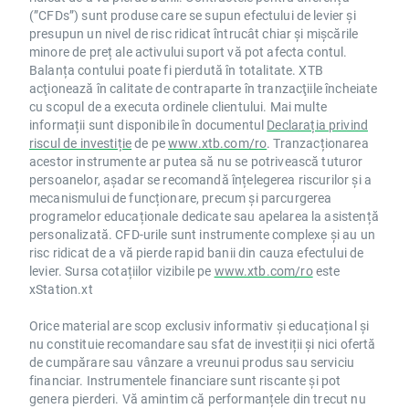
(”CFDs”) sunt produse care se supun efectului de levier și
presupun un nivel de risc ridicat întrucât chiar și mișcările
minore de preț ale activului suport vă pot afecta contul.
Balanța contului poate fi pierdută în totalitate. XTB
acţionează în calitate de contraparte în tranzacţiile încheiate
cu scopul de a executa ordinele clientului. Mai multe
informații sunt disponibile în documentul
Declarația privind
riscul de investiție
de pe
www.xtb.com/ro
. Tranzacționarea
acestor instrumente ar putea să nu se potrivească tuturor
persoanelor, așadar se recomandă înțelegerea riscurilor și a
mecanismului de funcționare, precum și parcurgerea
programelor educaționale dedicate sau apelarea la asistență
personalizată. CFD-urile sunt instrumente complexe și au un
risc ridicat de a vă pierde rapid banii din cauza efectului de
levier. Sursa cotațiilor vizibile pe
www.xtb.com/ro
este
xStation.xt
Orice material are scop exclusiv informativ și educațional și
nu constituie recomandare sau sfat de investiții și nici ofertă
de cumpărare sau vânzare a vreunui produs sau serviciu
financiar. Instrumentele financiare sunt riscante și pot
genera pierderi. Vă amintim că performanțele din trecut nu