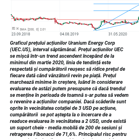
Graficul prețului acțiunilor Uranium Energy Corp
(UEC.US), interval săptămânal. Prețul acțiunilor UEC
se mișcă într-un trend ascendent începând de la
minimul din martie 2020, linia de tendință este
respectată și cumpărătorii reușesc să ridice prețul de
fiecare dată când vânzătorii revin pe piață. Prețul
marchează minime în creștere, luând în considerare
evaluarea de astăzi putem presupune că dacă trendul
se menține în perioada de toamnă s-ar putea să vedem
o revenire a acțiunilor companiei. Dacă scăderile sunt
oprite în vecinătatea cotației de 3 USD pe acțiune,
cumpărătorii se pot aștepta la o încercare de a
readuce evaluarea în vecinătatea a 2 USD, unde există
un suport cheie - media mobilă de 200 de sesiuni și
retragerea Fibonacci de 71,6%. Principalul risc pentru