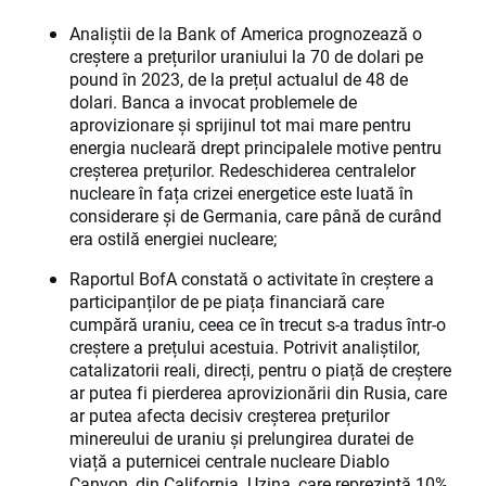
Analiștii de la Bank of America prognozează o
creștere a prețurilor uraniului la 70 de dolari pe
pound în 2023, de la prețul actualul de 48 de
dolari. Banca a invocat problemele de
aprovizionare și sprijinul tot mai mare pentru
energia nucleară drept principalele motive pentru
creșterea prețurilor. Redeschiderea centralelor
nucleare în fața crizei energetice este luată în
considerare și de Germania, care până de curând
era ostilă energiei nucleare;
Raportul BofA constată o activitate în creștere a
participanților de pe piața financiară care
cumpără uraniu, ceea ce în trecut s-a tradus într-o
creștere a prețului acestuia. Potrivit analiștilor,
catalizatorii reali, direcți, pentru o piață de creștere
ar putea fi pierderea aprovizionării din Rusia, care
ar putea afecta decisiv creșterea prețurilor
minereului de uraniu și prelungirea duratei de
viață a puternicei centrale nucleare Diablo
Canyon, din California. Uzina, care reprezintă 10%