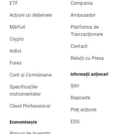
ETF
Compania
Acțiuni cu dețienere
Ambasador
Mărfuri
Platforma de
Tranzacționare
Crypto
Contact
Indici
Relații cu Presa
Forex
Informații acționari
Cont și Comisioane
Știri
Specificațiile
instrumentelor
Rapoarte
Client Professional
Preț acțiune
ESG
Economisește
Planuri de Investiții