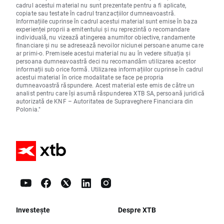
cadrul acestui material nu sunt prezentate pentru a fi aplicate,
copiate sau testate în cadrul tranzacțiilor dumneavoastră.
Informațiile cuprinse în cadrul acestui material sunt emise în baza
experienței proprii a emitentului și nu reprezintă o recomandare
individuală, nu vizează atingerea anumitor obiective, randamente
financiare și nu se adresează nevoilor niciunei persoane anume care
ar primi-o. Premisele acestui material nu au în vedere situația și
persoana dumneavoastră deci nu recomandăm utilizarea acestor
informații sub orice formă. Utilizarea informațiilor cuprinse în cadrul
acestui material în orice modalitate se face pe propria
dumneavoastră răspundere. Acest material este emis de către un
analist pentru care își asumă răspunderea XTB SA, persoană juridică
autorizată de KNF – Autoritatea de Supraveghere Financiara din
Polonia."
Investește
Despre XTB