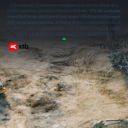
CFD-urile sunt instrumente complexe și au un risc ridicat de a
pierde rapid bani din cauza efectului de levier.
77% din conturile
investitorilor de retail pierd bani atunci când tranzacționează
CFD-uri cu acest furnizor
. Ar trebui să luați în considerare dacă
înțelegeți
modul în care funcționează CFDurile și dacă vă puteți
permite să vă asumați riscul ridicat de a vă pierde banii.