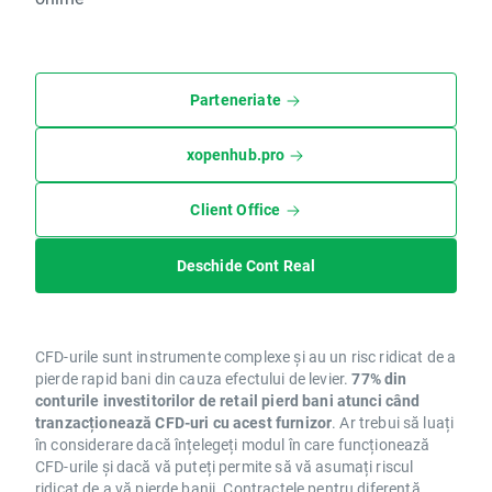
Parteneriate
xopenhub.pro
Client Office
Deschide Cont Real
CFD-urile sunt instrumente complexe și au un risc ridicat de a
pierde rapid bani din cauza efectului de levier.
77% din
conturile investitorilor de retail pierd bani atunci când
tranzacționează CFD-uri cu acest furnizor
. Ar trebui să luați
în considerare dacă înțelegeți modul în care funcționează
CFD-urile și dacă vă puteți permite să vă asumați riscul
ridicat de a vă pierde banii. Contractele pentru diferență