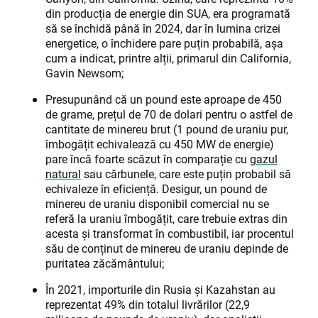
din producția de energie din SUA, era programată
să se închidă până în 2024, dar în lumina crizei
energetice, o închidere pare puțin probabilă, așa
cum a indicat, printre alții, primarul din California,
Gavin Newsom;
Presupunând că un pound este aproape de 450
de grame, prețul de 70 de dolari pentru o astfel de
cantitate de minereu brut (1 pound de uraniu pur,
îmbogățit echivalează cu 450 MW de energie)
pare încă foarte scăzut în comparație cu
gazul
natural
sau cărbunele, care este puțin probabil să
echivaleze în eficiență. Desigur, un pound de
minereu de uraniu disponibil comercial nu se
referă la uraniu îmbogățit, care trebuie extras din
acesta și transformat în combustibil, iar procentul
său de conținut de minereu de uraniu depinde de
puritatea zăcământului;
În 2021, importurile din Rusia și Kazahstan au
reprezentat 49% din totalul livrărilor (22,9