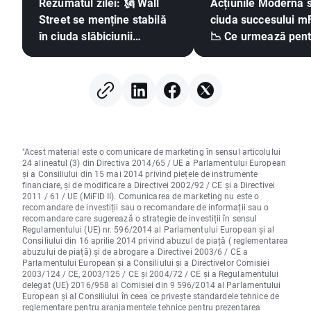
Rezumatul zilei: 🗽 Wall
Acțiunile Moderna s
Street se menține stabilă
ciuda succesului m
în ciuda slăbiciunii
📉 Ce urmează pent
acțiunilor din sectorul
gigantul pieței vacc
memoriilor și a creșterii
pe bază de ARNm?
prețului petrolului
"Acest material este o comunicare de marketing în sensul articolului
24 alineatul (3) din Directiva 2014/65 / UE a Parlamentului European
și a Consiliului din 15 mai 2014 privind piețele de instrumente
financiare, și de modificare a Directivei 2002/92 / CE și a Directivei
2011 / 61 / UE (MiFID II). Comunicarea de marketing nu este o
recomandare de investiții sau o recomandare de informații sau o
recomandare care sugerează o strategie de investiții în sensul
Regulamentului (UE) nr. 596/2014 al Parlamentului European și al
Consiliului din 16 aprilie 2014 privind abuzul de piață ( reglementarea
abuzului de piață) și de abrogare a Directivei 2003/6 / CE a
Parlamentului European și a Consiliului și a Directivelor Comisiei
2003/124 / CE, 2003/125 / CE și 2004/72 / CE și a Regulamentului
delegat (UE) 2016/958 al Comisiei din 9 596/2014 al Parlamentului
European și al Consiliului în ceea ce privește standardele tehnice de
reglementare pentru aranjamentele tehnice pentru prezentarea