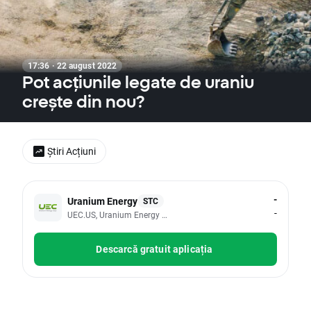
17:36 · 22 august 2022
Pot acțiunile legate de uraniu
crește din nou?
Știri Acțiuni
-
Uranium Energy
STC
-
UEC.US, Uranium Energy Corp
Descarcă gratuit aplicația